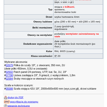
(wys. x szer. x gł.)
stojąca
z kółkami
,
Typ
spawana,
demontowalne boki
Drzwi
szyba hartowana 4mm
Otwory kablowe
góra (280 x 60 mm) + dół (280 x 165 mm)
2 pary (przód+tył),
Belki montażowe
regulowane
podwójny
wentylator zainstalowany na
Otwory na wentylator
stałe
dwie półki,
Dodatkowe wyposażenie
20 kompletów śrub montażowych (po
4szt.)
Kolor
RAL 9005 (czarny)
Klasa szczelności
IP
20
Wybrane akcesoria:
#
02679
Półka do szafy 19", z otworami, 350 mm, 2U
(dwie półki 450mm, 0,5U w zestawie)
#
02502
Patch panel 24-portowy, UTP, kat. 5e, 1U, 19"
#
07798
Listwa zasilająca 19", 9 gniazd, z wyłącznikiem, 1,8m
#
02584
Śruby mocujące w otworach szyn nośnych
Szafa w kolorze szarym:
#
05588
Szafa stojąca 42U 19", 2000x600x600 mm (wys,szer,gł), drzwi szklane
drukuj do PDF
specyfikacja do przetargu
wsparcie techniczne