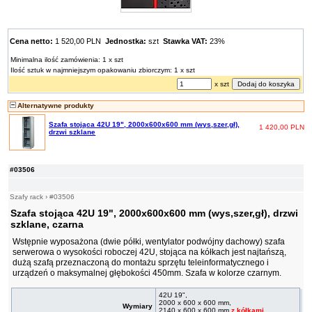
Cena netto:
1 520,00 PLN
Jednostka:
szt
Stawka VAT:
23%
Minimalna ilość zamówienia: 1 x szt
Ilość sztuk w najmniejszym opakowaniu zbiorczym: 1 x szt
x szt
Alternatywne produkty
Szafa stojąca 42U 19", 2000x600x600 mm (wys,szer,gł),
1 420,00 PLN
drzwi szklane
#03506
Szafy rack
›
#03506
Szafa stojąca 42U 19", 2000x600x600 mm (wys,szer,gł), drzwi
szklane, czarna
Wstępnie wyposażona (dwie półki, wentylator podwójny dachowy) szafa
serwerowa o wysokości roboczej 42U, stojąca na kółkach jest najtańszą,
dużą szafą przeznaczoną do montażu sprzętu teleinformatycznego i
urządzeń o maksymalnej głębokości 450mm. Szafa w kolorze czarnym.
42U 19",
2000 x 600 x 600 mm,
Wymiary
2140 x 600 x 600 mm
z kółkami
,