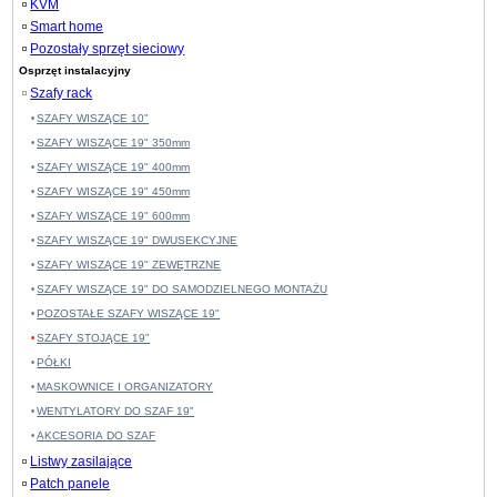
KVM
Smart home
Pozostały sprzęt sieciowy
Osprzęt instalacyjny
Szafy rack
SZAFY WISZĄCE 10"
SZAFY WISZĄCE 19" 350mm
SZAFY WISZĄCE 19" 400mm
SZAFY WISZĄCE 19" 450mm
SZAFY WISZĄCE 19" 600mm
SZAFY WISZĄCE 19" DWUSEKCYJNE
SZAFY WISZĄCE 19" ZEWĘTRZNE
SZAFY WISZĄCE 19" DO SAMODZIELNEGO MONTAŻU
POZOSTAŁE SZAFY WISZĄCE 19"
SZAFY STOJĄCE 19"
PÓŁKI
MASKOWNICE I ORGANIZATORY
WENTYLATORY DO SZAF 19"
AKCESORIA DO SZAF
Listwy zasilające
Patch panele