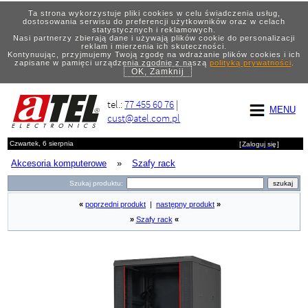
Ta strona wykorzystuje pliki cookies w celu świadczenia usług,
dostosowania serwisu do preferencji użytkowników oraz w celach
statystycznych i reklamowych.
Nasi partnerzy zbierają dane i używają plików cookie do personalizacji
reklam i mierzenia ich skuteczności.
Kontynuując, przyjmujemy Twoją zgodę na wdrażanie plików cookies i ich
zapisane w pamięci urządzenia zgodnie z naszą
polityką prywatności
.
OK, Zamknij
tel.:
77 455 60 76
|
MENU
cust@atel.com.pl
Czwartek, 6 sierpnia
[
Zaloguj się
]
Akcesoria komputerowe
»
Szafy rack
Szukaj produktu:
«
poprzedni produkt
|
następny produkt
»
»
Szafy rack
«