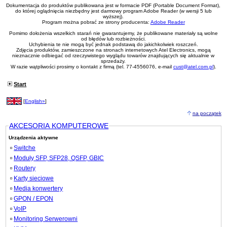
Dokumentacja do produktów publikowana jest w formacie PDF (Portable Document Format),
do której oglądnięcia niezbędny jest darmowy program Adobe Reader (w wersji 5 lub
wyższej).
Program można pobrać ze strony producenta:
Adobe Reader
Pomimo dołożenia wszelkich starań nie gwarantujemy, że publikowane materiały są wolne
od błędów lub rozbieżności.
Uchybienia te nie mogą być jednak podstawą do jakichkolwiek roszczeń.
Zdjęcia produktów, zamieszczone na stronach internetowych Atel Electronics, mogą
nieznacznie odbiegać od rzeczywistego wyglądu towarów znajdujących się aktualnie w
sprzedaży.
W razie wątpliwości prosimy o kontakt z firmą (tel. 77-4556076, e-mail
cust@atel.com.pl
).
Start
[
English»
]
na początek
AKCESORIA KOMPUTEROWE
Urządzenia aktywne
Switche
Moduły SFP, SFP28, QSFP, GBIC
Routery
Karty sieciowe
Media konwertery
GPON / EPON
VoIP
Monitoring Serwerowni