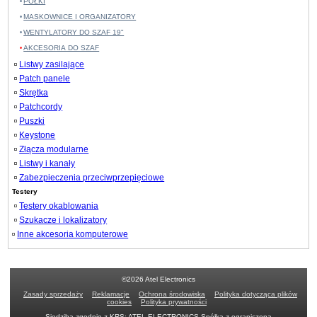
PÓŁKI
MASKOWNICE I ORGANIZATORY
WENTYLATORY DO SZAF 19"
AKCESORIA DO SZAF
Listwy zasilające
Patch panele
Skrętka
Patchcordy
Puszki
Keystone
Złącza modularne
Listwy i kanały
Zabezpieczenia przeciwprzepięciowe
Testery
Testery okablowania
Szukacze i lokalizatory
Inne akcesoria komputerowe
©2026 Atel Electronics
Zasady sprzedaży
Reklamacje
Ochrona środowiska
Polityka dotycząca plików
cookies
Polityka prywatności
Siedziba zgodnie z KRS: ATEL ELECTRONICS Spółka z ograniczoną