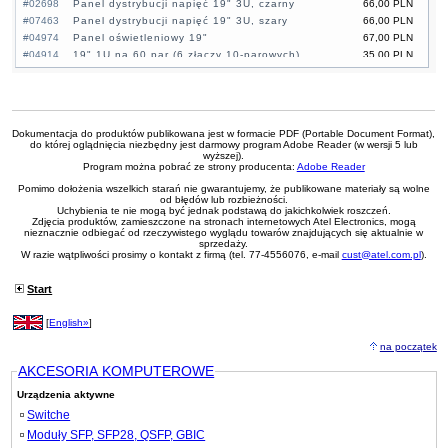
#02698
Panel dystrybucji napięć 19" 3U, czarny
66,00 PLN
#07463
Panel dystrybucji napięć 19" 3U, szary
66,00 PLN
#04974
Panel oświetleniowy 19"
67,00 PLN
#04914
19" 1U na 60 par (6 złączy 10-parowych)
35,00 PLN
#07409
19" 3U na 150 par (15 złączy 10-parowych)
61,20 PLN
#03810
19" 3U na 150 par (15 złączy 10-parowych),
54,00 PLN
czarny
#03819
Przepust szczotkowy 1U z półką, czarny
18,00 PLN
Dokumentacja do produktów publikowana jest w formacie PDF (Portable Document Format),
#04790
Przepust szczotkowy 1U, czarny
13,20 PLN
do której oglądnięcia niezbędny jest darmowy program Adobe Reader (w wersji 5 lub
#04357
Przepust szczotkowy 1U, czarny
11,00 PLN
wyższej).
Program można pobrać ze strony producenta:
Adobe Reader
#02676
Belki rackowe 24U 19", para
118,00 PLN
Pomimo dołożenia wszelkich starań nie gwarantujemy, że publikowane materiały są wolne
#02677
Belki rackowe 42U 19", para
175,00 PLN
od błędów lub rozbieżności.
#03830
Taśma rzepowa, czarna, 10mm x 5m
3,60 PLN
Uchybienia te nie mogą być jednak podstawą do jakichkolwiek roszczeń.
Zdjęcia produktów, zamieszczone na stronach internetowych Atel Electronics, mogą
#03831
Taśma rzepowa, czerwona, 10mm x 5m
3,60 PLN
nieznacznie odbiegać od rzeczywistego wyglądu towarów znajdujących się aktualnie w
#04973
Taśma rzepowa, niebieska, 10mm x 5m
3,60 PLN
sprzedaży.
W razie wątpliwości prosimy o kontakt z firmą (tel. 77-4556076, e-mail
cust@atel.com.pl
).
#09487
Zestaw montażowy 19" do szafy Rack (TP-Link
21,30 PLN
RackMount Kit-19)
Start
[
English»
]
na początek
AKCESORIA KOMPUTEROWE
Urządzenia aktywne
Switche
Moduły SFP, SFP28, QSFP, GBIC