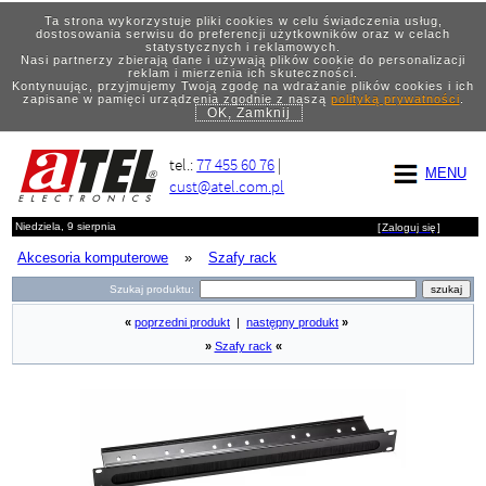
Ta strona wykorzystuje pliki cookies w celu świadczenia usług,
dostosowania serwisu do preferencji użytkowników oraz w celach
statystycznych i reklamowych.
Nasi partnerzy zbierają dane i używają plików cookie do personalizacji
reklam i mierzenia ich skuteczności.
Kontynuując, przyjmujemy Twoją zgodę na wdrażanie plików cookies i ich
zapisane w pamięci urządzenia zgodnie z naszą
polityką prywatności
.
OK, Zamknij
tel.:
77 455 60 76
|
MENU
cust@atel.com.pl
Niedziela, 9 sierpnia
[
Zaloguj się
]
Akcesoria komputerowe
»
Szafy rack
Szukaj produktu:
«
poprzedni produkt
|
następny produkt
»
»
Szafy rack
«