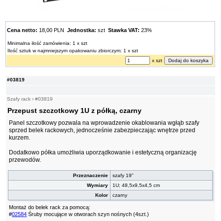
Cena netto:
18,00 PLN
Jednostka:
szt
Stawka VAT:
23%
Minimalna ilość zamówienia: 1 x szt
Ilość sztuk w najmniejszym opakowaniu zbiorczym: 1 x szt
x szt
#03819
Szafy rack
›
#03819
Przepust szczotkowy 1U z półką, czarny
Panel szczotkowy pozwala na wprowadzenie okablowania wgłąb szafy
sprzed belek rackowych, jednocześnie zabezpieczając wnętrze przed
kurzem.
Dodatkowo półka umożliwia uporządkowanie i estetyczną organizację
przewodów.
Przeznaczenie
szafy 19"
Wymiary
1U; 48,5x9,5x4,5 cm
Kolor
czarny
Montaż do belek rack za pomocą:
#
02584
Śruby mocujące w otworach szyn nośnych (4szt.)