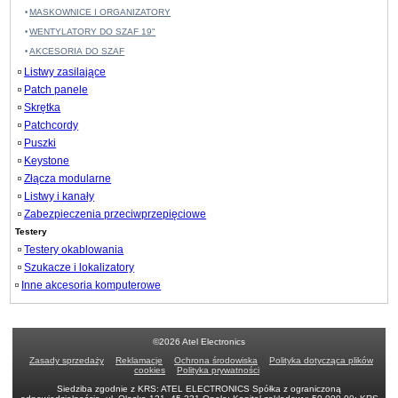
MASKOWNICE I ORGANIZATORY
WENTYLATORY DO SZAF 19"
AKCESORIA DO SZAF
Listwy zasilające
Patch panele
Skrętka
Patchcordy
Puszki
Keystone
Złącza modularne
Listwy i kanały
Zabezpieczenia przeciwprzepięciowe
Testery
Testery okablowania
Szukacze i lokalizatory
Inne akcesoria komputerowe
©2026 Atel Electronics
Zasady sprzedaży
Reklamacje
Ochrona środowiska
Polityka dotycząca plików
cookies
Polityka prywatności
Siedziba zgodnie z KRS: ATEL ELECTRONICS Spółka z ograniczoną