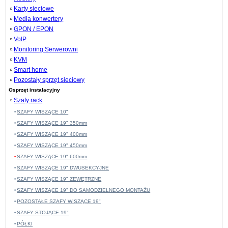
Karty sieciowe
Media konwertery
GPON / EPON
VoIP
Monitoring Serwerowni
KVM
Smart home
Pozostały sprzęt sieciowy
Osprzęt instalacyjny
Szafy rack
SZAFY WISZĄCE 10"
SZAFY WISZĄCE 19" 350mm
SZAFY WISZĄCE 19" 400mm
SZAFY WISZĄCE 19" 450mm
SZAFY WISZĄCE 19" 600mm
SZAFY WISZĄCE 19" DWUSEKCYJNE
SZAFY WISZĄCE 19" ZEWĘTRZNE
SZAFY WISZĄCE 19" DO SAMODZIELNEGO MONTAŻU
POZOSTAŁE SZAFY WISZĄCE 19"
SZAFY STOJĄCE 19"
PÓŁKI