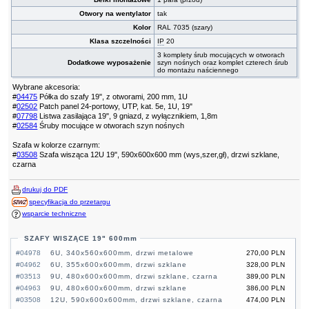
Otwory na wentylator
tak
Kolor
RAL 7035 (szary)
Klasa szczelności
IP
20
3 komplety śrub mocujących w otworach
Dodatkowe wyposażenie
szyn nośnych oraz komplet czterech śrub
do montażu naściennego
Wybrane akcesoria:
#
04475
Półka do szafy 19", z otworami, 200 mm, 1U
#
02502
Patch panel 24-portowy, UTP, kat. 5e, 1U, 19"
#
07798
Listwa zasilająca 19", 9 gniazd, z wyłącznikiem, 1,8m
#
02584
Śruby mocujące w otworach szyn nośnych
Szafa w kolorze czarnym:
#
03508
Szafa wisząca 12U 19", 590x600x600 mm (wys,szer,gł), drzwi szklane,
czarna
drukuj do PDF
specyfikacja do przetargu
wsparcie techniczne
SZAFY WISZĄCE 19" 600mm
#04978
6U, 340x560x600mm, drzwi metalowe
270,00 PLN
#04962
6U, 355x600x600mm, drzwi szklane
328,00 PLN
#03513
9U, 480x600x600mm, drzwi szklane, czarna
389,00 PLN
#04963
9U, 480x600x600mm, drzwi szklane
386,00 PLN
#03508
12U, 590x600x600mm, drzwi szklane, czarna
474,00 PLN