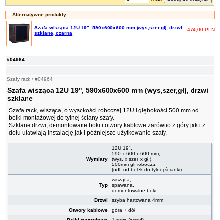
Alternatywne produkty
Szafa wisząca 12U 19", 590x600x600 mm (wys,szer,gł), drzwi
474,00 PLN
szklane, czarna
#04964
Szafy rack
›
#04964
Szafa wisząca 12U 19", 590x600x600 mm (wys,szer,gł), drzwi
szklane
Szafa rack, wisząca, o wysokości roboczej 12U i głębokości 500 mm od
belki montażowej do tylnej ściany szafy.
Szklane drzwi, demontowane boki i otwory kablowe zarówno z góry jak i z
dołu ułatwiają instalację jak i późniejsze użytkowanie szafy.
12U 19",
590 x 600 x 600 mm,
Wymiary
(wys. x szer. x gł.),
500mm gł. robocza,
(odl. od belek do tylnej ścianki)
wisząca,
Typ
spawana,
demontowalne boki
Drzwi
szyba hartowana 4mm
Otwory kablowe
góra + dół
Belki montażowe
1 para (przód)