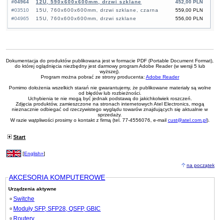
#04964
12U, 590x600x600mm, drzwi szklane
452,00 PLN
#03510
15U, 760x600x600mm, drzwi szklane, czarna
559,00 PLN
#04965
15U, 760x600x600mm, drzwi szklane
556,00 PLN
Dokumentacja do produktów publikowana jest w formacie PDF (Portable Document Format),
do której oglądnięcia niezbędny jest darmowy program Adobe Reader (w wersji 5 lub
wyższej).
Program można pobrać ze strony producenta:
Adobe Reader
Pomimo dołożenia wszelkich starań nie gwarantujemy, że publikowane materiały są wolne
od błędów lub rozbieżności.
Uchybienia te nie mogą być jednak podstawą do jakichkolwiek roszczeń.
Zdjęcia produktów, zamieszczone na stronach internetowych Atel Electronics, mogą
nieznacznie odbiegać od rzeczywistego wyglądu towarów znajdujących się aktualnie w
sprzedaży.
W razie wątpliwości prosimy o kontakt z firmą (tel. 77-4556076, e-mail
cust@atel.com.pl
).
Start
[
English»
]
na początek
AKCESORIA KOMPUTEROWE
Urządzenia aktywne
Switche
Moduły SFP, SFP28, QSFP, GBIC
Routery