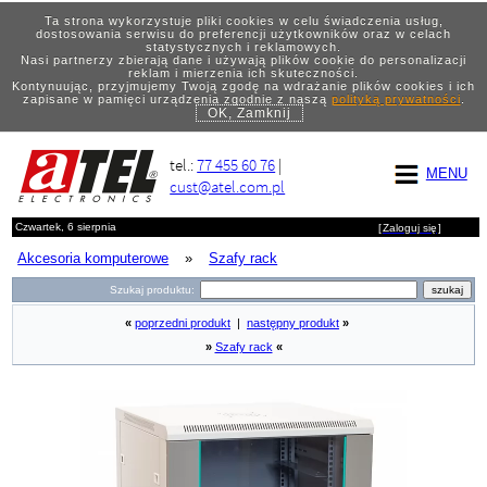
Ta strona wykorzystuje pliki cookies w celu świadczenia usług,
dostosowania serwisu do preferencji użytkowników oraz w celach
statystycznych i reklamowych.
Nasi partnerzy zbierają dane i używają plików cookie do personalizacji
reklam i mierzenia ich skuteczności.
Kontynuując, przyjmujemy Twoją zgodę na wdrażanie plików cookies i ich
zapisane w pamięci urządzenia zgodnie z naszą
polityką prywatności
.
OK, Zamknij
tel.:
77 455 60 76
|
MENU
cust@atel.com.pl
Czwartek, 6 sierpnia
[
Zaloguj się
]
Akcesoria komputerowe
»
Szafy rack
Szukaj produktu:
«
poprzedni produkt
|
następny produkt
»
»
Szafy rack
«