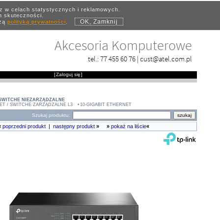
az w celach statystycznych i reklamowych.
ch skuteczności.
OK, Zamknij
szą
polityką prywatności
.
Akcesoria Komputerowe
tel.:
77 455 60 76
|
cust@atel.com.pl
[
Zaloguj się
]
 SWITCHE NIEZARZĄDZALNE
ET / SWITCHE ZARZĄDZALNE L3
10-GIGABIT ETHERNET
Szukaj produktu:
«
poprzedni produkt
|
następny produkt
»
»
pokaż na liście
«