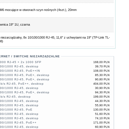
M6 mocujące w otworach szyn nośnych (4szt.), 20mm
nica 19" 1U, czarna
 niezarządzalny, 8x 10/100/1000 RJ-45, 11,6" z uchwytami na 19" (TP-Link TL-
8)
ERNET / SWITCHE NIEZARZĄDZALNE
1000 RJ-45 + 2x 1000 SFP
168,00 PLN
100/1000 RJ-45, desktop
39,70 PLN
100/1000 RJ-45, PoE++IN
108,00 PLN
100/1000 RJ-45, PoE+, desktop
85,30 PLN
100/1000 RJ-45, PoE+, desktop
90,80 PLN
Gb/s RJ-45, PoE++, desktop
404,00 PLN
100/1000 RJ-45, desktop
30,90 PLN
100/1000 RJ-45, PoE+, desktop
94,30 PLN
b/s RJ-45, desktop
199,00 PLN
100/1000 RJ-45, desktop
44,30 PLN
100/1000 RJ-45, desktop
55,90 PLN
100/1000 RJ-45, PoE
130,00 PLN
100/1000 RJ-45, desktop
51,60 PLN
100/1000 RJ-45, desktop
74,10 PLN
100/1000 RJ-45, PoE++
171,00 PLN
100/1000 RJ-45, desktop
60,90 PLN