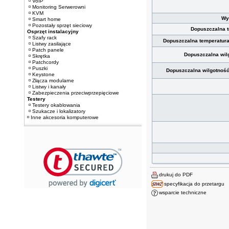
VoIP
Monitoring Serwerowni
KVM
Wy
Smart home
Pozostały sprzęt sieciowy
Dopuszczalna 
Osprzęt instalacyjny
Szafy rack
Dopuszczalna temperatur
Listwy zasilające
Patch panele
Dopuszczalna wil
Skrętka
Patchcordy
Puszki
Dopuszczalna wilgotnoś
Keystone
Złącza modularne
Listwy i kanały
Zabezpieczenia przeciwprzepięciowe
Testery
Testery okablowania
Szukacze i lokalizatory
Inne akcesoria komputerowe
drukuj do PDF
specyfikacja do przetargu
wsparcie techniczne