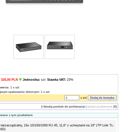
325,00 PLN
Jednostka:
szt
Stawka VAT:
23%
wienia: 1 x szt
ejszym opakowaniu zbiorczym: 1 x szt
x szt
[+]
dodaj produkt do porównania
|
pokaż porównanie
[0]
owane z tym produktem
 niezarządzalny, 16x 10/100/1000 RJ-45, 11,6" z uchwytami na 19" (TP-Link TL-
6D)