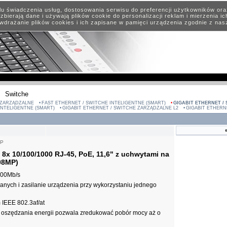
elu świadczenia usług, dostosowania serwisu do preferencji użytkowników or
zbierają dane i używają plików cookie do personalizacji reklam i mierzenia i
wdrażanie plików cookies i ich zapisane w pamięci urządzenia zgodnie z na
Switche
EZARZĄDZALNE
FAST ETHERNET / SWITCHE INTELIGENTNE (SMART)
GIGABIT ETHERNET /
INTELIGENTNE (SMART)
GIGABIT ETHERNET / SWITCHE ZARZĄDZALNE L2
GIGABIT ETHERN
MP
 8x 10/100/1000 RJ-45, PoE, 11,6" z uchwytami na
08MP)
000Mb/s
danych i zasilanie urządzenia przy wykorzystaniu jednego
IEEE 802.3af/at
 oszędzania energii pozwala zredukować pobór mocy aż o