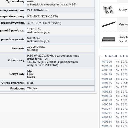
Typ obudowy
metal,
w komplecie mocowanie do szafy 19"
Śruby 
miary zewnętrzne
294x180x44 mm
temperatura pracy
0℃~40℃ (32℉~104℉)
a przechowywania
-40℃~70℃ (-40℉~158℉)
Maskow
10%~90%,
gotność powietrza
niekondensująca
Switch
5%~90%,
ć przechowywania
SG100
niekondensująca
100-240VAC,
Zasilanie
50/60Hz
9,89 W (220V/50Hz. bez podłączonego
GIGABIT ETH
urządzenia PD),
Pobór mocy
#07666
4x 10/
140,67 W (110V/60Hz. z podłączonym
urządzeniem PD 126W)
#09536
5x 10/
#09323
5x 10/
CE
,
Certyfikaty
FCC,
#09479
5x 10/
RoHS
#09532
5x 10/
Okres gwarancji
5 lat
#09475
5x 2,5
#09111
5x 10/
Producent
TP-Link
#09133
5x 10/
#09134
5x 2,5G
#09023
5x 10/
#09026
5x 10/
#06277
5x 10/
#05911
5x 10/
#08294
5x 10/
#09324
6x 10/
#09535
8x 10/