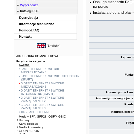
Obsługa standardu PoE+
Wyprzedaże
na porcie
Katalogi PDF
Instalacja plug and play 
Dystrybucja
Informacje techniczne
Pomoc&FAQ
Kontakt
[
English»
]
AKCESORIA KOMPUTEROWE
Łączna 
Urządzenia aktywne
Switche
FAST ETHERNET / SWITCHE
NIEZARZĄDZALNE
Funkc
FAST ETHERNET / SWITCHE INTELIGENTNE
(SMART)
GIGABIT ETHERNET / SWITCHE
NIEZARZĄDZALNE
GIGABIT ETHERNET / SWITCHE
Automatyczne kros
INTELIGENTNE (SMART)
GIGABIT ETHERNET / SWITCHE
Automatyczna negocjacja
ZARZĄDZALNE L2
Przełą
GIGABIT ETHERNET / SWITCHE
ZARZĄDZALNE L3
Kontrola przep
10-GIGABIT ETHERNET
Moduły SFP, SFP28, QSFP, GBIC
Routery
Pręd
Karty sieciowe
Media konwertery
GPON / EPON