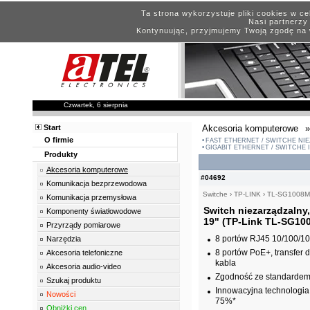
Ta strona wykorzystuje pliki cookies w c
Nasi partnerzy 
Kontynuując, przyjmujemy Twoją zgodę na 
Czwartek, 6 sierpnia
Start
Akcesoria komputerowe
»
O firmie
FAST ETHERNET / SWITCHE NI
GIGABIT ETHERNET / SWITCHE 
Produkty
Akcesoria komputerowe
#04692
Komunikacja bezprzewodowa
Switche
›
TP-LINK
›
TL-SG1008
Komunikacja przemysłowa
Switch niezarządzalny,
Komponenty światłowodowe
19" (TP-Link TL-SG10
Przyrządy pomiarowe
8 portów RJ45 10/100/1
Narzędzia
8 portów PoE+, transfer 
Akcesoria telefoniczne
kabla
Akcesoria audio-video
Zgodność ze standardem 
Szukaj produktu
Innowacyjna technologia
Nowości
75%*
Obniżki cen