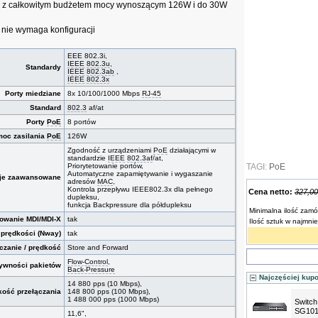
 z całkowitym budżetem mocy wynoszącym 126W i do 30W
- nie wymaga konfiguracji
EEE 802.3i,
IEEE
802.3u
,
Standardy
IEEE
802.3ab
,
IEEE
802.3x
Porty miedziane
8x 10/100/1000 Mbps
RJ-45
Standard
802.3
af/at
Porty
PoE
8 portów
moc zasilania
PoE
126W
Zgodność z urządzeniami
PoE
działającymi w
standardzie
IEEE
802.3af
/at,
Priorytetowanie portów,
TAGI:
PoE
Automatyczne zapamiętywanie i wygaszanie
je zaawansowane
adresów
MAC
,
Kontrola przepływu IEEE802.3x dla pełnego
Cena netto:
327,00
dupleksu,
funkcja Backpressure dla półdupleksu
Minimalna ilość zamó
owanie MDI/MDI-X
tak
Ilość sztuk w najmni
 prędkości (Nway)
tak
czanie / prędkość
Store and Forward
Flow-Control
,
ływności pakietów
Back-Pressure
Najczęściej kup
14 880 pps (10 Mbps),
kość przełączania
148 800 pps (100 Mbps),
1 488 000 pps (1000 Mbps)
Switch
SG101
11,6",