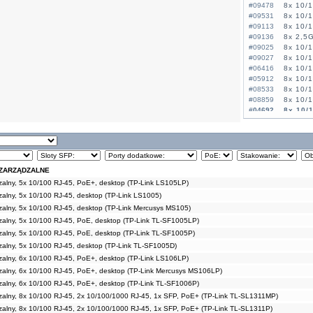
#09478
8x 10/
#09531
8x 10/
#09113
8x 10/
#09136
8x 2,5G
#09025
8x 10/
#09027
8x 10/
#06416
8x 10/1
#05912
8x 10/
#08533
8x 10/
#08859
8x 10/
#04692
8x 10/
#09476
9x 10/1
#09477
9x 10/1
#09193
9x 10/
#09064
9x 10/
#09615
10x 10
EZARZĄDZALNE
#09596
16x 10/
zalny, 5x 10/100 RJ-45, PoE+, desktop (TP-Link LS105LP)
#09305
16x 10
#08104
16x 10/
zalny, 5x 10/100 RJ-45, desktop (TP-Link LS1005)
#06267
16x 10
zalny, 5x 10/100 RJ-45, desktop (TP-Link Mercusys MS105)
#06271
16x 10
zalny, 5x 10/100 RJ-45, PoE, desktop (TP-Link TL-SF1005LP)
#06255
16x 10
zalny, 5x 10/100 RJ-45, PoE, desktop (TP-Link TL-SF1005P)
#09582
16x 10/
zalny, 5x 10/100 RJ-45, desktop (TP-Link TL-SF1005D)
#09137
16x 10
#09595
24x 10/
zalny, 6x 10/100 RJ-45, PoE+, desktop (TP-Link LS106LP)
#09618
24x 10/
zalny, 6x 10/100 RJ-45, PoE+, desktop (TP-Link Mercusys MS106LP)
#08047
24x 10/
zalny, 6x 10/100 RJ-45, PoE+, desktop (TP-Link TL-SF1006P)
#06266
24x 10
zalny, 8x 10/100 RJ-45, 2x 10/100/1000 RJ-45, 1x SFP, PoE+ (TP-Link TL-SL1311MP)
#06856
48x 10
zalny, 8x 10/100 RJ-45, 2x 10/100/1000 RJ-45, 1x SFP, PoE+ (TP-Link TL-SL1311P)