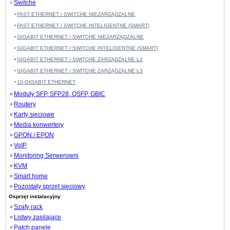
Switche
FAST ETHERNET / SWITCHE NIEZARZĄDZALNE
FAST ETHERNET / SWITCHE INTELIGENTNE (SMART)
GIGABIT ETHERNET / SWITCHE NIEZARZĄDZALNE
GIGABIT ETHERNET / SWITCHE INTELIGENTNE (SMART)
GIGABIT ETHERNET / SWITCHE ZARZĄDZALNE L2
GIGABIT ETHERNET / SWITCHE ZARZĄDZALNE L3
10-GIGABIT ETHERNET
Moduły SFP, SFP28, QSFP, GBIC
Routery
Karty sieciowe
Media konwertery
GPON / EPON
VoIP
Monitoring Serwerowni
KVM
Smart home
Pozostały sprzęt sieciowy
Osprzęt instalacyjny
Szafy rack
Listwy zasilające
Patch panele