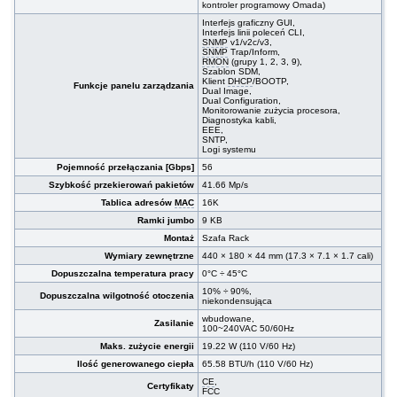
kontroler programowy Omada)
Interfejs graficzny GUI,
Interfejs linii poleceń CLI,
SNMP
v1/v2c/v3,
SNMP
Trap/Inform,
RMON
(grupy 1, 2, 3, 9),
Szablon SDM,
Klient
DHCP
/BOOTP,
Funkcje panelu zarządzania
Dual Image,
Dual Configuration,
Monitorowanie zużycia procesora,
Diagnostyka kabli,
EEE,
SNTP,
Logi systemu
Pojemność przełączania [Gbps]
56
Szybkość przekierowań pakietów
41.66 Mp/s
Tablica adresów
MAC
16K
Ramki jumbo
9 KB
Montaż
Szafa Rack
Wymiary zewnętrzne
440 × 180 × 44 mm (17.3 × 7.1 × 1.7 cali)
Dopuszczalna temperatura pracy
0°C ÷ 45°C
10% ÷ 90%,
Dopuszczalna wilgotność otoczenia
niekondensująca
wbudowane,
Zasilanie
100~240VAC 50/60Hz
Maks. zużycie energii
19.22 W (110 V/60 Hz)
Ilość generowanego ciepła
65.58 BTU/h (110 V/60 Hz)
CE
,
Certyfikaty
FCC