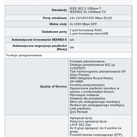
#09354
48x 10/100/1000 RJ-45 PoE, 6x 25G SFP28, 19"
5 800,00 PLN
IEEE 802.3
10Base-T,
Standardy
#09350
48x 10/100/1000 RJ-45, 4 zintegrowane porty
2 330,00 PLN
IEEE802.3u 100Base-TX
1G SFP, 19"
Porty miedziane
24x 10/100/1000 Mbps
RJ-45
Wolne sloty
4x 1000 Mbps
SFP
1 port konsolowy RJ45,
Dodatkowe porty
1 port konsolowy microUSB
Automatyczne krosowanie MDI/MDI-X
tak
Automatyczna negocjacja prędkości
tak
(Nway)
Funkcje oprogramowania
8 kolejek priorytetowania,
Obsługa priorytetowania
802.1p
CoS
/
DSCP
,
Tryb harmonogramu priorytetowania SP
(Strict Priority),
WRR (Weighted Round Robin),
SP+WRR,
Kontrola przepustowości,
Quality of Service
Ograniczanie prędkości transferu w
oparciu o port/przepływ danych,
Płynniejsze działanie,
Działania dla przepływów,
Mirror (do obsługiwanego interfejsu),
Redirect (do obsługiwanego interfejsu),
Limit prędkości,
QoS
Remark
Agregacja łączy,
Statyczna agregacja łączy,
LACP
802.3ad
,
Do 8 grup agregacji i do 8 portów na
grupę,
Protokół drzewa rozpinającego (
STP
),