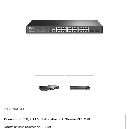
TAGI:
slot SFP
Cena netto:
696,00 PLN
Jednostka:
szt
Stawka VAT:
23%
Minimalna ilość zamówienia: 1 x szt