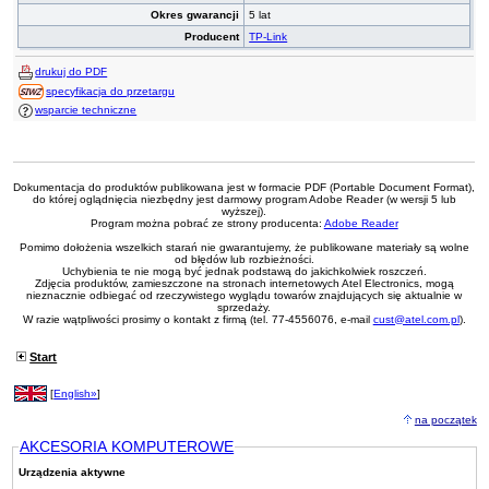
Okres gwarancji
5 lat
Producent
TP-Link
drukuj do PDF
specyfikacja do przetargu
wsparcie techniczne
Dokumentacja do produktów publikowana jest w formacie PDF (Portable Document Format),
do której oglądnięcia niezbędny jest darmowy program Adobe Reader (w wersji 5 lub
wyższej).
Program można pobrać ze strony producenta:
Adobe Reader
Pomimo dołożenia wszelkich starań nie gwarantujemy, że publikowane materiały są wolne
od błędów lub rozbieżności.
Uchybienia te nie mogą być jednak podstawą do jakichkolwiek roszczeń.
Zdjęcia produktów, zamieszczone na stronach internetowych Atel Electronics, mogą
nieznacznie odbiegać od rzeczywistego wyglądu towarów znajdujących się aktualnie w
sprzedaży.
W razie wątpliwości prosimy o kontakt z firmą (tel. 77-4556076, e-mail
cust@atel.com.pl
).
Start
[
English»
]
na początek
AKCESORIA KOMPUTEROWE
Urządzenia aktywne