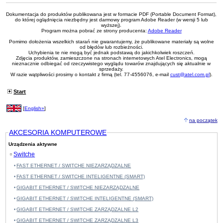
Dokumentacja do produktów publikowana jest w formacie PDF (Portable Document Format),
do której oglądnięcia niezbędny jest darmowy program Adobe Reader (w wersji 5 lub
wyższej).
Program można pobrać ze strony producenta:
Adobe Reader
Pomimo dołożenia wszelkich starań nie gwarantujemy, że publikowane materiały są wolne
od błędów lub rozbieżności.
Uchybienia te nie mogą być jednak podstawą do jakichkolwiek roszczeń.
Zdjęcia produktów, zamieszczone na stronach internetowych Atel Electronics, mogą
nieznacznie odbiegać od rzeczywistego wyglądu towarów znajdujących się aktualnie w
sprzedaży.
W razie wątpliwości prosimy o kontakt z firmą (tel. 77-4556076, e-mail
cust@atel.com.pl
).
Start
[
English»
]
na początek
AKCESORIA KOMPUTEROWE
Urządzenia aktywne
Switche
FAST ETHERNET / SWITCHE NIEZARZĄDZALNE
FAST ETHERNET / SWITCHE INTELIGENTNE (SMART)
GIGABIT ETHERNET / SWITCHE NIEZARZĄDZALNE
GIGABIT ETHERNET / SWITCHE INTELIGENTNE (SMART)
GIGABIT ETHERNET / SWITCHE ZARZĄDZALNE L2
GIGABIT ETHERNET / SWITCHE ZARZĄDZALNE L3