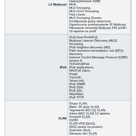
Uwierzytelnianie
IGMP
,
L2
Multicast
MVR,
MLD Snooping,
MLD v1/v2 Snooping,
Fast Leave,
MLD Snooping Querier,
Konfiguracja grupy statycznej,
Ograniczone przekazywanie
IP
Multicast
,
Filtrowanie transmisji
Multicast
256 profili i
16 wpisów na profil
IPv6
Dual IPv4/
IPv6
,
Multicast
Listener Discovery (MLD)
Snooping,
IPv6
neighbor discovery (ND),
Path maximum transmission unit (
MTU
)
discovery,
Internet Control Message Protocol (
ICMP
)
version 6,
TCPv6/UDPv6,
IPv6
IPv6
applications,
DHCPv6 Client,
Ping6,
Tracert6,
Telnet (v6),
IPv6
SNMP
,
IPv6
SSH
,
IPv6
SSL
,
Http/Https,
IPv6
TFTP
Grupy
VLAN
,
Maks. 4K grup
VLAN
,
Tagowanie
802.1Q
VLAN
,
Adres
MAC
VLAN
12 wpisów,
Protokół
VLAN
,
VLAN
GVRP
,
VLAN
VPN
(QinQ),
QinQ oparty na portach,
Selective QinQ,
Głosowa sieć
VLAN