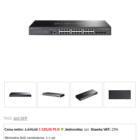
TAGI:
slot SFP
Cena netto:
1 540,00
1 530,00 PLN
Jednostka:
szt
Stawka VAT:
23%
Minimalna ilość zamówienia: 1 x szt