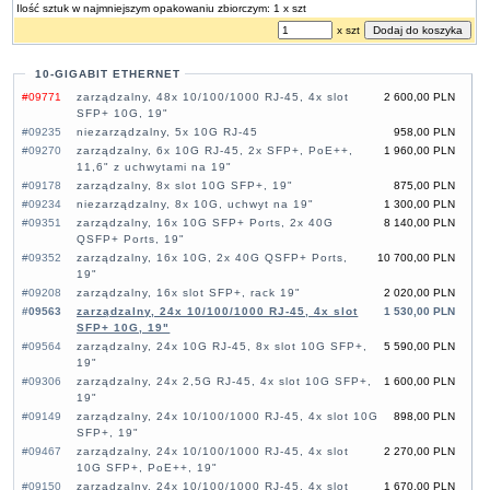
Ilość sztuk w najmniejszym opakowaniu zbiorczym: 1 x szt
x szt
10-GIGABIT ETHERNET
#09771
zarządzalny, 48x 10/100/1000 RJ-45, 4x slot
2 600,00 PLN
SFP+ 10G, 19"
#09235
niezarządzalny, 5x 10G RJ-45
958,00 PLN
#09270
zarządzalny, 6x 10G RJ-45, 2x SFP+, PoE++,
1 960,00 PLN
11,6" z uchwytami na 19"
#09178
zarządzalny, 8x slot 10G SFP+, 19"
875,00 PLN
#09234
niezarządzalny, 8x 10G, uchwyt na 19"
1 300,00 PLN
#09351
zarządzalny, 16x 10G SFP+ Ports, 2x 40G
8 140,00 PLN
QSFP+ Ports, 19"
#09352
zarządzalny, 16x 10G, 2x 40G QSFP+ Ports,
10 700,00 PLN
19"
#09208
zarządzalny, 16x slot SFP+, rack 19"
2 020,00 PLN
#09563
zarządzalny, 24x 10/100/1000 RJ-45, 4x slot
1 530,00 PLN
SFP+ 10G, 19"
#09564
zarządzalny, 24x 10G RJ-45, 8x slot 10G SFP+,
5 590,00 PLN
19"
#09306
zarządzalny, 24x 2,5G RJ-45, 4x slot 10G SFP+,
1 600,00 PLN
19"
#09149
zarządzalny, 24x 10/100/1000 RJ-45, 4x slot 10G
898,00 PLN
SFP+, 19"
#09467
zarządzalny, 24x 10/100/1000 RJ-45, 4x slot
2 270,00 PLN
10G SFP+, PoE++, 19"
#09150
zarządzalny, 24x 10/100/1000 RJ-45, 4x slot
1 670,00 PLN