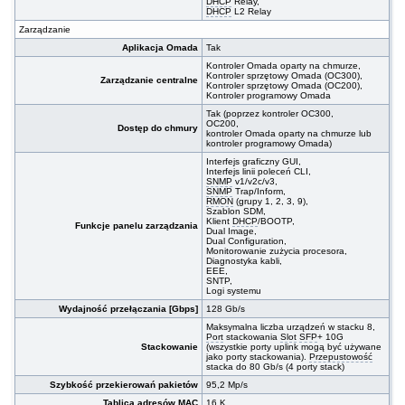
DHCP
Relay,
DHCP
L2 Relay
Zarządzanie
Aplikacja Omada
Tak
Kontroler Omada oparty na chmurze,
Kontroler sprzętowy Omada (OC300),
Zarządzanie centralne
Kontroler sprzętowy Omada (OC200),
Kontroler programowy Omada
Tak (poprzez kontroler OC300,
OC200,
Dostęp do chmury
kontroler Omada oparty na chmurze lub
kontroler programowy Omada)
Interfejs graficzny GUI,
Interfejs linii poleceń CLI,
SNMP
v1/v2c/v3,
SNMP
Trap/Inform,
RMON
(grupy 1, 2, 3, 9),
Szablon SDM,
Klient
DHCP
/BOOTP,
Funkcje panelu zarządzania
Dual Image,
Dual Configuration,
Monitorowanie zużycia procesora,
Diagnostyka kabli,
EEE,
SNTP,
Logi systemu
Wydajność przełączania [Gbps]
128 Gb/s
Maksymalna liczba urządzeń w stacku 8,
Port
stackowania
Slot
SFP
+ 10G
Stackowanie
(wszystkie porty uplink mogą być używane
jako porty stackowania).
Przepustowość
stacka do 80 Gb/s (4 porty stack)
Szybkość przekierowań pakietów
95,2 Mp/s
Tablica adresów
MAC
16 K