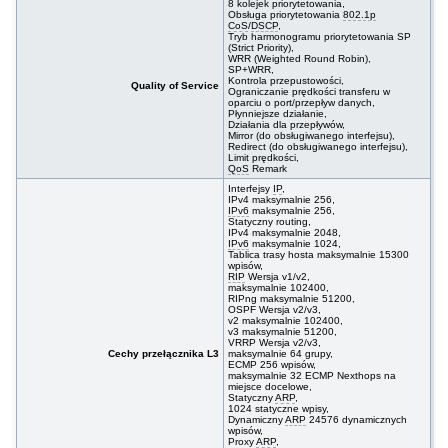
8 kolejek priorytetowania,
Obsługa priorytetowania
802.1p
CoS
/
DSCP
,
Tryb harmonogramu priorytetowania SP
(Strict Priority),
WRR (Weighted Round Robin),
SP+WRR,
Kontrola przepustowości,
Quality of Service
Ograniczanie prędkości transferu w
oparciu o port/przepływ danych,
Płynniejsze działanie,
Działania dla przepływów,
Mirror (do obsługiwanego interfejsu),
Redirect (do obsługiwanego interfejsu),
Limit prędkości,
QoS
Remark
Interfejsy
IP
,
IPv4 maksymalnie 256,
IPv6
maksymalnie 256,
Statyczny routing,
IPv4 maksymalnie 2048,
IPv6
maksymalnie 1024,
Tablica trasy hosta maksymalnie 15300
wpisów,
RIP
Wersja v1/v2,
maksymalnie 102400,
RIPng maksymalnie 51200,
OSPF Wersja v2/v3,
v2 maksymalnie 102400,
v3 maksymalnie 51200,
VRRP Wersja v2/v3,
Cechy przełącznika L3
maksymalnie 64 grupy,
ECMP 256 wpisów,
maksymalnie 32 ECMP Nexthops na
miejsce docelowe,
Statyczny
ARP
,
1024 statyczne wpisy,
Dynamiczny
ARP
24576 dynamicznych
wpisów,
Proxy
ARP
,