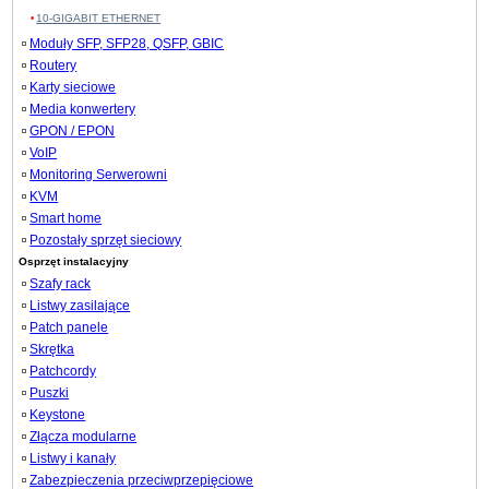
10-GIGABIT ETHERNET
Moduły SFP, SFP28, QSFP, GBIC
Routery
Karty sieciowe
Media konwertery
GPON / EPON
VoIP
Monitoring Serwerowni
KVM
Smart home
Pozostały sprzęt sieciowy
Osprzęt instalacyjny
Szafy rack
Listwy zasilające
Patch panele
Skrętka
Patchcordy
Puszki
Keystone
Złącza modularne
Listwy i kanały
Zabezpieczenia przeciwprzepięciowe