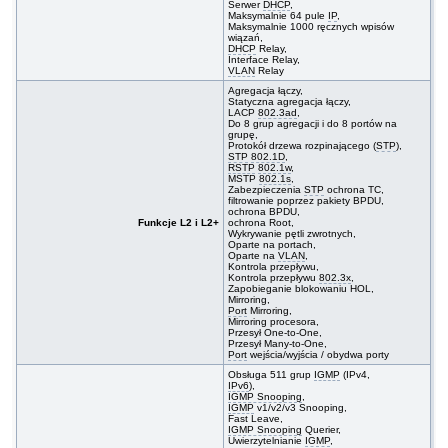
Serwer
DHCP
,
Maksymalnie 64 pule
IP
,
Maksymalnie 1000 ręcznych wpisów
wiązań,
DHCP
Relay,
Interface Relay,
VLAN
Relay
Agregacja łączy,
Statyczna agregacja łączy,
LACP
802.3ad
,
Do 8 grup agregacji i do 8 portów na
grupę,
Protokół drzewa rozpinającego (
STP
),
STP
802.1D
,
RSTP
802.1w
,
MSTP
802.1s
,
Zabezpieczenia
STP
ochrona TC,
filtrowanie poprzez pakiety BPDU,
ochrona BPDU,
Funkcje L2 i L2+
ochrona Root,
Wykrywanie pętli zwrotnych,
Oparte na portach,
Oparte na
VLAN
,
Kontrola przepływu,
Kontrola przepływu
802.3x
,
Zapobieganie blokowaniu HOL,
Mirroring,
Port
Mirroring,
Mirroring procesora,
Przesył One-to-One,
Przesył Many-to-One,
Port
wejścia/wyjścia / obydwa porty
Obsługa 511 grup
IGMP
(IPv4,
IPv6
),
IGMP Snooping
,
IGMP
v1/v2/v3 Snooping,
Fast Leave,
IGMP Snooping
Querier,
Uwierzytelnianie
IGMP
,