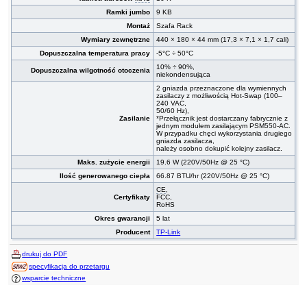
Ramki jumbo
9 KB
Montaż
Szafa Rack
Wymiary zewnętrzne
440 × 180 × 44 mm (17,3 × 7,1 × 1,7 cali)
Dopuszczalna temperatura pracy
-5°C ÷ 50°C
10% ÷ 90%,
Dopuszczalna wilgotność otoczenia
niekondensująca
2 gniazda przeznaczone dla wymiennych
zasilaczy z możliwością Hot-Swap (100–
240 VAC,
50/60 Hz),
Zasilanie
*Przełącznik jest dostarczany fabrycznie z
jednym modułem zasilającym PSM550-AC.
W przypadku chęci wykorzystania drugiego
gniazda zasilacza,
należy osobno dokupić kolejny zasilacz.
Maks. zużycie energii
19.6 W (220V/50Hz @ 25 °C)
Ilość generowanego ciepła
66.87 BTU/hr (220V/50Hz @ 25 °C)
CE
,
Certyfikaty
FCC,
RoHS
Okres gwarancji
5 lat
Producent
TP-Link
drukuj do PDF
specyfikacja do przetargu
wsparcie techniczne