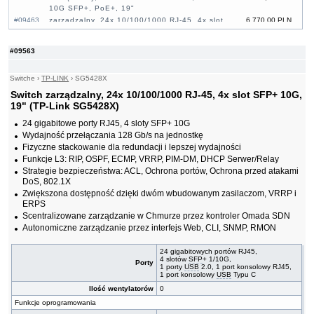
10G SFP+, PoE+, 19"
#09463
zarządzalny, 24x 10/100/1000 RJ-45, 4x slot
6 770,00 PLN
SFP+ 10G, 19"
#09462
zarządzalny, 24x 10/100/1000 RJ-45, 4x slot
8 800,00 PLN
#09563
SFP+ 10G, PoE+, 19"
#09466
zarządzalny, 24x 2,5G, 4x slot 10G SFP+,
3 110,00 PLN
PoE++, 19"
Switche
›
TP-LINK
›
SG5428X
#09268
24x SFP, 4x slot 10G SFP+, 19"
1 980,00 PLN
Switch zarządzalny, 24x 10/100/1000 RJ-45, 4x slot SFP+ 10G,
#09459
26x slot 10G SFP+, 6x slot SFP28 10/25G, 19"
14 200,00 PLN
19" (TP-Link SG5428X)
#09464
32x slot 10G SFP+, 19"
3 110,00 PLN
24 gigabitowe porty RJ45, 4 sloty SFP+ 10G
#09465
48x 10/100/1000 RJ-45, 4x slot 10G SFP+,
3 600,00 PLN
PoE++, 19"
Wydajność przełączania 128 Gb/s na jednostkę
#09461
48x 10/100/1000 RJ-45, 6x slot SFP+ 10G, 19"
9 140,00 PLN
Fizyczne stackowanie dla redundacji i lepszej wydajności
#09460
48x 10/100/1000 RJ-45, 6x slot SFP+ 10G,
13 500,00 PLN
Funkcje L3: RIP, OSPF, ECMP, VRRP, PIM-DM, DHCP Serwer/Relay
PoE+, 19"
Strategie bezpieczeństwa: ACL, Ochrona portów, Ochrona przed atakami
#09222
zarządzalny, 48x 10/100/1000, 4x slot SFP+,
1 570,00 PLN
DoS, 802.1X
rack 19"
Zwiększona dostępność dzięki dwóm wbudowanym zasilaczom, VRRP i
#09232
zarządzalny, 48x 10/100/1000, 4x slot SFP+,
2 630,00 PLN
ERPS
PoE, rack 19"
Scentralizowane zarządzanie w Chmurze przez kontroler Omada SDN
Autonomiczne zarządzanie przez interfejs Web, CLI, SNMP, RMON
24 gigabitowych portów RJ45,
4 slotów
SFP
+ 1/10G,
Porty
1 porty
USB
2.0, 1 port konsolowy RJ45,
1 port konsolowy
USB
Typu C
Ilość wentylatorów
0
Funkcje oprogramowania