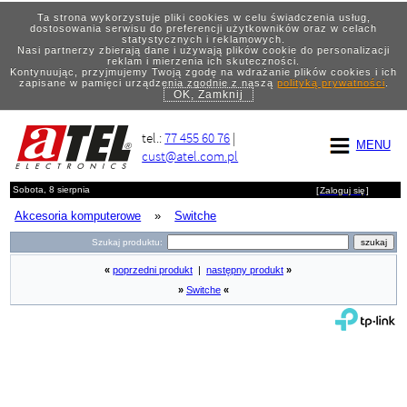
Ta strona wykorzystuje pliki cookies w celu świadczenia usług,
dostosowania serwisu do preferencji użytkowników oraz w celach
statystycznych i reklamowych.
Nasi partnerzy zbierają dane i używają plików cookie do personalizacji
reklam i mierzenia ich skuteczności.
Kontynuując, przyjmujemy Twoją zgodę na wdrażanie plików cookies i ich
zapisane w pamięci urządzenia zgodnie z naszą
polityką prywatności
.
OK, Zamknij
tel.:
77 455 60 76
|
MENU
cust@atel.com.pl
Sobota, 8 sierpnia
[
Zaloguj się
]
Akcesoria komputerowe
»
Switche
Szukaj produktu:
«
poprzedni produkt
|
następny produkt
»
»
Switche
«