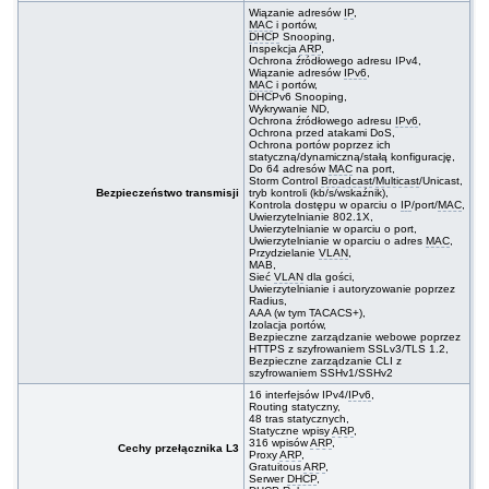
Wiązanie adresów
IP
,
MAC
i portów,
DHCP
Snooping,
Inspekcja
ARP
,
Ochrona źródłowego adresu IPv4,
Wiązanie adresów
IPv6
,
MAC
i portów,
DHCPv6 Snooping,
Wykrywanie ND,
Ochrona źródłowego adresu
IPv6
,
Ochrona przed atakami DoS,
Ochrona portów poprzez ich
statyczną/dynamiczną/stałą konfigurację,
Do 64 adresów
MAC
na port,
Storm Control
Broadcast
/
Multicast
/Unicast,
Bezpieczeństwo transmisji
tryb kontroli (kb/s/wskaźnik),
Kontrola dostępu w oparciu o
IP
/port/
MAC
,
Uwierzytelnianie 802.1X,
Uwierzytelnianie w oparciu o port,
Uwierzytelnianie w oparciu o adres
MAC
,
Przydzielanie
VLAN
,
MAB,
Sieć
VLAN
dla gości,
Uwierzytelnianie i autoryzowanie poprzez
Radius,
AAA (w tym TACACS+),
Izolacja portów,
Bezpieczne zarządzanie webowe poprzez
HTTPS z szyfrowaniem SSLv3/TLS 1.2,
Bezpieczne zarządzanie CLI z
szyfrowaniem SSHv1/SSHv2
16 interfejsów IPv4/
IPv6
,
Routing statyczny,
48 tras statycznych,
Statyczne wpisy
ARP
,
316 wpisów
ARP
,
Cechy przełącznika L3
Proxy
ARP
,
Gratuitous
ARP
,
Serwer
DHCP
,