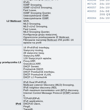
#09148
24x 10/
IPv6
),
#07126
24x 10/
IGMP Snooping
,
IGMP
v1/v2/v3 Snooping,
#09357
24x 10
Fast Leave,
#09353
24x GE
IGMP Snooping
Querier,
20G QS
Uwierzytelnianie
IGMP
,
#09364
24x 10
Uwierzytelnianie
IGMP
,
L2
Multicast
MVR,
#09366
24x 10
MLD Snooping,
#07033
24x 10/
MLD v1/v2 Snooping,
Fast Leave,
#09356
24x 10
MLD Snooping Querier,
#09591
26x 10/
Konfiguracja grupy statycznej,
#05951
44x 10/
Ograniczone przekazywanie
IP
Multicast
,
IPv6, 1
Filtrowanie transmisji
Multicast
256 profili i 16
wpisów na profil
#09175
48x 10/
SG345
16 IPv4/
IPv6
Interfejsy,
Statyczny routing,
#08577
48x 10
48 statyczne trasy,
PoE+, 
Statyczny
ARP
,
#08578
48x 10
128 Statycznych wpisów,
PoE+, 
Proxy
ARP
,
y przełącznika L3
Gratuitous
ARP
,
#07029
48x 10
DHCP
Serwer,
#09151
48x 10/
Przekaźnik
DHCP
,
#09355
48x 10
DHCP
Przekaźnik interfejsu,
DHCP
Przekaźnik
VLAN
,
#09362
48x 10
DHCP
L2 Przekaźnik
#09363
48x 10
IPv6
Dual IPv4/
IPv6
,
#09354
48x 10
Multicast
Listener Discovery (MLD) Snooping,
#09350
48x 10/
IPv6
neighbor discovery (ND),
Path maximum transmission unit (
MTU
) discovery,
Internet Control Message Protocol (
ICMP
) version
6,
TCPv6/UDPv6,
IPv6
applications,
IPv6
DHCPv6 Client,
Ping6,
Tracert6,