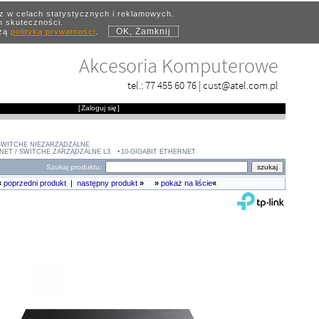
az w celach statystycznych i reklamowych.
ch skuteczności.
OK, Zamknij
szą
polityką prywatności
.
Akcesoria Komputerowe
tel.:
77 455 60 76
|
cust@atel.com.pl
[
Zaloguj się
]
 SWITCHE NIEZARZĄDZALNE
NET / SWITCHE ZARZĄDZALNE L3
10-GIGABIT ETHERNET
Szukaj produktu:
«
poprzedni produkt
|
następny produkt
»
»
pokaż na liście
«