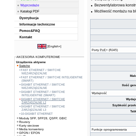
Bezwentylatorowa konstr
Wyprzedaże
Możliwość montażu na bla
Katalogi PDF
Dystrybucja
Informacje techniczne
Pomoc&FAQ
Kontakt
[
English»
]
Porty
PoE
+ (RJ45)
AKCESORIA KOMPUTEROWE
Urządzenia aktywne
Switche
FAST ETHERNET / SWITCHE
NIEZARZĄDZALNE
Mak
FAST ETHERNET / SWITCHE INTELIGENTNE
(SMART)
GIGABIT ETHERNET / SWITCHE
Ilość ge
NIEZARZĄDZALNE
GIGABIT ETHERNET / SWITCHE
Wydajność
INTELIGENTNE (SMART)
Wydajn
GIGABIT ETHERNET / SWITCHE
ZARZĄDZALNE L2
Szybkość przek
GIGABIT ETHERNET / SWITCHE
ZARZĄDZALNE L3
Tab
10-GIGABIT ETHERNET
Moduły SFP, SFP28, QSFP, GBIC
Routery
Karty sieciowe
Media konwertery
Funkcje oprogramowania
GPON / EPON