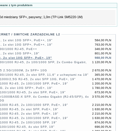
owane z tym produktem
ód miedziany SFP+, pasywny; 1,0m (TP-Link SM5220-1M)
ERNET / SWITCHE ZARZĄDZALNE L2
, 1x slot 10G SFP+, PoE++, 19"
584,00 PLN
, 1x slot 10G SFP+, PoE++, 19"
763,00 PLN
100/1000 RJ-45, PoE++
346,00 PLN
, 2x slot 10G SFP+, 19"
801,00 PLN
G, 2x slot 10G SFP+, PoE+, 19"
988,00 PLN
100/1000 RJ-45, 2x 100/1000 SFP, 2x Combo Gigabit,
1 120,00 PLN
45 2.5G/1000M, 2x SFP+ 10G
2 670,00 PLN
00/1000 RJ-45, 2x slot SFP, 11,6" z uchwytami na 19"
365,00 PLN
/1000/2,5G RJ-45, 2x slot SFP 10G, PoE+, 19"
1 470,00 PLN
/1000 RJ-45, 2x 100/1000 SFP, PoE+, 19"
1 200,00 PLN
G, 2x slot 10G SFP+, PoE+, 19"
1 780,00 PLN
100/1000 RJ-45, 2x slot SFP, PoE+, 19"
673,00 PLN
0/1000BASE-X SFP, 4x Combo Gigabit (RJ-45/SFP), 4x
3 570,00 PLN
10G
/1000 RJ-45, 2x 100/1000 SFP, PoE+, 19"
2 210,00 PLN
1000 RJ-45, 2x slot SFP, PoE+, 19"
1 630,00 PLN
1000 RJ-45, 2x slot SFP, PoE+, 19"
2 210,00 PLN
/1000 RJ-45, 2x 100/1000 SFP, PoE+, 19"
1 630,00 PLN
/1000 RJ-45, 2x 100/1000 SFP, 19"
874,00 PLN
100/1000 RJ-45, 4x slot SFP, 19"
696,00 PLN