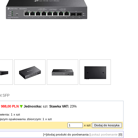
ot SFP
988,00 PLN
Jednostka:
szt
Stawka VAT:
23%
wienia: 1 x szt
ejszym opakowaniu zbiorczym: 1 x szt
x szt
[+]
dodaj produkt do porównania
|
pokaż porównanie
[0]