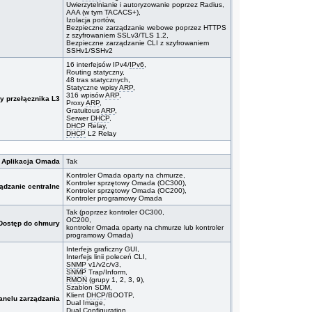
Uwierzytelnianie i autoryzowanie poprzez Radius,
AAA (w tym TACACS+),
Izolacja portów,
Bezpieczne zarządzanie webowe poprzez HTTPS
z szyfrowaniem SSLv3/TLS 1.2,
Bezpieczne zarządzanie CLI z szyfrowaniem
SSHv1/SSHv2
16 interfejsów IPv4/
IPv6
,
Routing statyczny,
48 tras statycznych,
Statyczne wpisy
ARP
,
316 wpisów
ARP
,
y przełącznika L3
Proxy
ARP
,
Gratuitous
ARP
,
Serwer
DHCP
,
DHCP
Relay,
DHCP
L2 Relay
Aplikacja Omada
Tak
Kontroler Omada oparty na chmurze,
Kontroler sprzętowy Omada (OC300),
ądzanie centralne
Kontroler sprzętowy Omada (OC200),
Kontroler programowy Omada
Tak (poprzez kontroler OC300,
OC200,
Dostęp do chmury
kontroler Omada oparty na chmurze lub kontroler
programowy Omada)
Interfejs graficzny GUI,
Interfejs linii poleceń CLI,
SNMP
v1/v2c/v3,
SNMP
Trap/Inform,
RMON
(grupy 1, 2, 3, 9),
Szablon SDM,
Klient
DHCP
/BOOTP,
anelu zarządzania
Dual Image,
Dual Configuration,