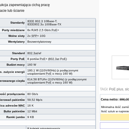
ukcja zapewniająca cichą pracę
cie lub ścianie
IEEE 802.3
10Base-T,
Standardy
IEEE802.3u 100Base-TX
Porty miedziane
8x RJ45 2,5 Gb/s
PoE
+
Wolne sloty
2x
SFP
+ 10G
Wentylatory
Bezwentylatorowy
Standard
802.3at
/af
Porty
PoE
8 portów
PoE
+ (
802.3at
PoE
)
Budżet mocy
160 W
180,1 W (110V/60Hz) (z podłączonymi
s. zużycie energii
urządzeniami
PoE
o mocy 160 W)
614,58 BTU/hr (110V/60Hz) (z podłączonymi
nerowanego ciepła
urządzeniami
PoE
o mocy 160 W)
TAGI:
PoE plus
,
sl
ość przełączania
80 Gb/s
Cena netto:
996,00
ierowań pakietów
59,52 Mp/s
lica adresów
MAC
16 K
Minimalna ilość zamó
Bufor
pakietów
12 Mbit
Ilość sztuk w najmni
Ramki jumbo
9 KB
8 kolejek priorytetowania,