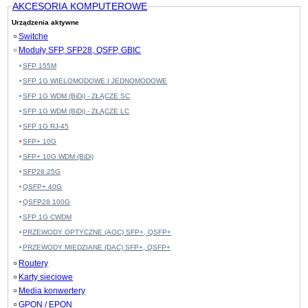
AKCESORIA KOMPUTEROWE
Urządzenia aktywne
Switche
Moduły SFP, SFP28, QSFP, GBIC
SFP 155M
SFP 1G WIELOMODOWE I JEDNOMODOWE
SFP 1G WDM (BiDi) - ZŁĄCZE SC
SFP 1G WDM (BiDi) - ZŁĄCZE LC
SFP 1G RJ-45
SFP+ 10G
SFP+ 10G WDM (BiDi)
SFP28 25G
QSFP+ 40G
QSFP28 100G
SFP 1G CWDM
PRZEWODY OPTYCZNE (AOC) SFP+, QSFP+
PRZEWODY MIEDZIANE (DAC) SFP+, QSFP+
Routery
Karty sieciowe
Media konwertery
GPON / EPON