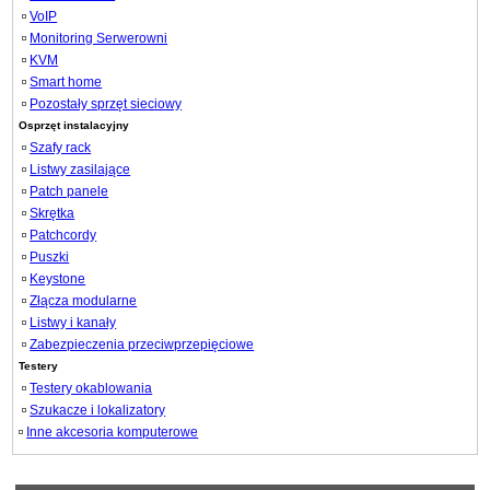
VoIP
Monitoring Serwerowni
KVM
Smart home
Pozostały sprzęt sieciowy
Osprzęt instalacyjny
Szafy rack
Listwy zasilające
Patch panele
Skrętka
Patchcordy
Puszki
Keystone
Złącza modularne
Listwy i kanały
Zabezpieczenia przeciwprzepięciowe
Testery
Testery okablowania
Szukacze i lokalizatory
Inne akcesoria komputerowe