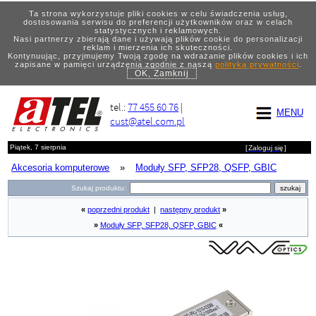
Ta strona wykorzystuje pliki cookies w celu świadczenia usług,
dostosowania serwisu do preferencji użytkowników oraz w celach
statystycznych i reklamowych.
Nasi partnerzy zbierają dane i używają plików cookie do personalizacji
reklam i mierzenia ich skuteczności.
Kontynuując, przyjmujemy Twoją zgodę na wdrażanie plików cookies i ich
zapisane w pamięci urządzenia zgodnie z naszą
polityką prywatności
.
OK, Zamknij
tel.:
77 455 60 76
|
MENU
cust@atel.com.pl
Piątek, 7 sierpnia
[
Zaloguj się
]
Akcesoria komputerowe
»
Moduły SFP, SFP28, QSFP, GBIC
Szukaj produktu:
«
poprzedni produkt
|
następny produkt
»
»
Moduły SFP, SFP28, QSFP, GBIC
«