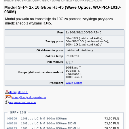
Moduły SFP, SFP28, QSFP, GBIC
›
WAVE OPTICS
›
WO-PRJ-1010-030M
Moduł SFP+ 1x 10 Gbps RJ-45 (Wave Optics, WO-PRJ-1010-
030M)
Moduł pozwala na transmisję do 10G za pomocą zwykłego przyłącza
miedzianego z wtykami RJ45.
Port
1x 10G/5G/2.5G/1G
RJ-45
30m 10G (patchcord kat6a),
Zasięg portu
50m 5G/2.5G (patchcord kat5e),
100m 1G (patchcord kat5e)
Okablowanie portu
patchcord miedziany
Zakres temp
0°C÷65°C
Typ modułu
SFP
+
10GBase-T,
5GBase-T,
Kompatybilność ze standardami
2.5GBase-T,
1000Base-T
Producent
Wave Optics
drukuj do PDF
specyfikacja do przetargu
wsparcie techniczne
SFP+ 10G
#09156
10Gbps LC MM 300m 850nm
73,70 PLN
#06918
10Gbps LC MM 300m 850nm DDMI
53,20 PLN
#06923
10Gbps LC MM 300m 850nm DDMI H
58,50 PLN