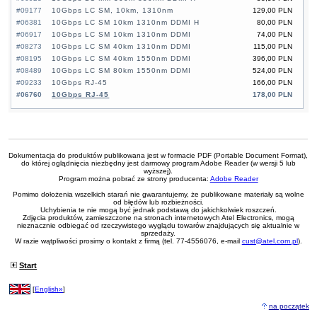
#09177
10Gbps LC SM, 10km, 1310nm
129,00 PLN
#06381
10Gbps LC SM 10km 1310nm DDMI H
80,00 PLN
#06917
10Gbps LC SM 10km 1310nm DDMI
74,00 PLN
#08273
10Gbps LC SM 40km 1310nm DDMI
115,00 PLN
#08195
10Gbps LC SM 40km 1550nm DDMI
396,00 PLN
#08489
10Gbps LC SM 80km 1550nm DDMI
524,00 PLN
#09233
10Gbps RJ-45
166,00 PLN
#06760
10Gbps RJ-45
178,00 PLN
Dokumentacja do produktów publikowana jest w formacie PDF (Portable Document Format),
do której oglądnięcia niezbędny jest darmowy program Adobe Reader (w wersji 5 lub
wyższej).
Program można pobrać ze strony producenta:
Adobe Reader
Pomimo dołożenia wszelkich starań nie gwarantujemy, że publikowane materiały są wolne
od błędów lub rozbieżności.
Uchybienia te nie mogą być jednak podstawą do jakichkolwiek roszczeń.
Zdjęcia produktów, zamieszczone na stronach internetowych Atel Electronics, mogą
nieznacznie odbiegać od rzeczywistego wyglądu towarów znajdujących się aktualnie w
sprzedaży.
W razie wątpliwości prosimy o kontakt z firmą (tel. 77-4556076, e-mail
cust@atel.com.pl
).
Start
[
English»
]
na początek