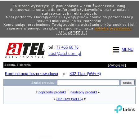
Ta strona wykorzystuje pliki cookies w celu świadczenia usług,
dostosowania serwisu do preferencji użytkowników oraz w celach
statystycznych i reklamowych.
Nasi partnerzy zbierają dane i używają plików cookie do personalizacji
reklam i mierzenia ich skuteczności.
Kontynuując, przyjmujemy Twoją zgodę na wdrażanie plików cookies i ich
zapisane w pamięci urządzenia zgodnie z naszą
polityką prywatności
.
OK, Zamknij
tel.:
77 455 60 76
|
MENU
cust@atel.com.pl
Sobota, 8 sierpnia
[
Zaloguj się
]
Komunikacja bezprzewodowa
»
802.11ax (WiFi 6)
Szukaj produktu:
«
poprzedni produkt
|
następny produkt
»
»
802.11ax (WiFi 6)
«