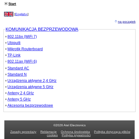
Start
[
English»
]
na początek
KOMUNIKACJA BEZPRZEWODOWA
802.11bx (WiFi 7)
Ubiquiti
Mikrotik Routerboard
TP-Link
802.11ax (WiFi 6)
Standard AC
Standard N
Urządzenia aktywne 2,4 GHz
Urządzenia aktywne 5 GHz
Anteny 2,4 GHz
Anteny 5 GHz
Akcesoria bezprzewodowe
©2026 Atel Electronics
Zasady sprzedaży
Reklamacje
Ochrona środowiska
Polityka dotycząca plików
cookies
Polityka prywatności