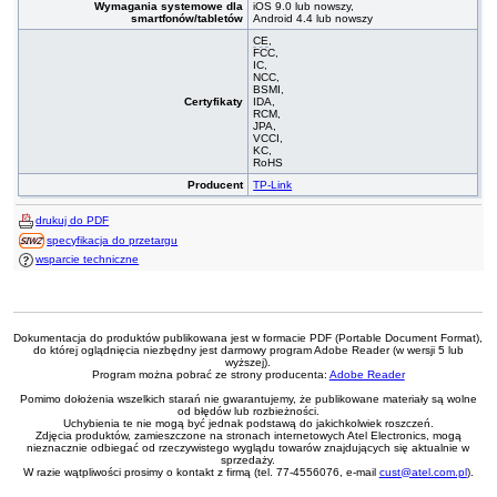
Wymagania systemowe dla
iOS 9.0 lub nowszy,
smartfonów/tabletów
Android 4.4 lub nowszy
CE
,
FCC,
IC,
NCC,
BSMI,
Certyfikaty
IDA,
RCM,
JPA,
VCCI,
KC,
RoHS
Producent
TP-Link
drukuj do PDF
specyfikacja do przetargu
wsparcie techniczne
Dokumentacja do produktów publikowana jest w formacie PDF (Portable Document Format),
do której oglądnięcia niezbędny jest darmowy program Adobe Reader (w wersji 5 lub
wyższej).
Program można pobrać ze strony producenta:
Adobe Reader
Pomimo dołożenia wszelkich starań nie gwarantujemy, że publikowane materiały są wolne
od błędów lub rozbieżności.
Uchybienia te nie mogą być jednak podstawą do jakichkolwiek roszczeń.
Zdjęcia produktów, zamieszczone na stronach internetowych Atel Electronics, mogą
nieznacznie odbiegać od rzeczywistego wyglądu towarów znajdujących się aktualnie w
sprzedaży.
W razie wątpliwości prosimy o kontakt z firmą (tel. 77-4556076, e-mail
cust@atel.com.pl
).