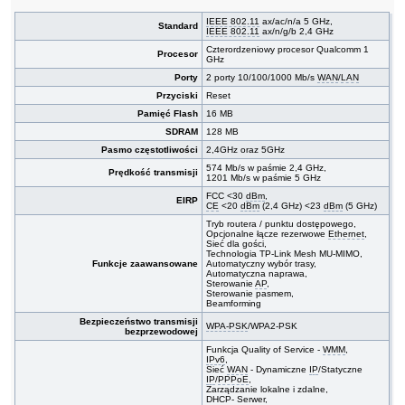
IEEE 802.11
ax/ac/n/a 5 GHz,
Standard
IEEE 802.11
ax/n/g/b 2,4 GHz
Czterordzeniowy procesor Qualcomm 1
Procesor
GHz
Porty
2 porty 10/100/1000 Mb/s
WAN
/
LAN
Przyciski
Reset
Pamięć Flash
16 MB
SDRAM
128 MB
Pasmo częstotliwości
2,4GHz oraz 5GHz
574 Mb/s w paśmie 2,4 GHz,
Prędkość transmisji
1201 Mb/s w paśmie 5 GHz
FCC <30
dBm
,
EIRP
CE
<20
dBm
(2,4 GHz) <23
dBm
(5 GHz)
Tryb routera / punktu dostępowego,
Opcjonalne łącze rezerwowe
Ethernet
,
Sieć dla gości,
Technologia TP-Link Mesh MU-MIMO,
Funkcje zaawansowane
Automatyczny wybór trasy,
Automatyczna naprawa,
Sterowanie
AP
,
Sterowanie pasmem,
Beamforming
Bezpieczeństwo transmisji
WPA-PSK
/WPA2-PSK
bezprzewodowej
Funkcja Quality of Service -
WMM
,
IPv6
,
Sieć
WAN
- Dynamiczne
IP
/Statyczne
IP
/
PPPoE
,
Zarządzanie lokalne i zdalne,
DHCP- Serwer,