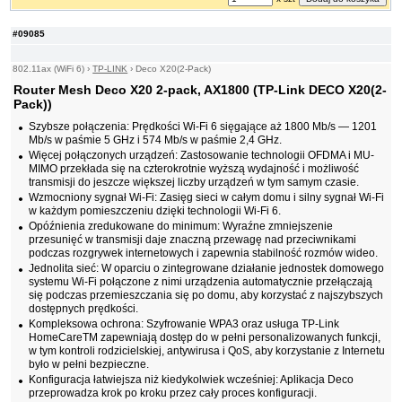
#09085
802.11ax (WiFi 6)
›
TP-LINK
›
Deco X20(2-Pack)
Router Mesh Deco X20 2-pack, AX1800 (TP-Link DECO X20(2-
Pack))
Szybsze połączenia: Prędkości Wi-Fi 6 sięgające aż 1800 Mb/s — 1201
Mb/s w paśmie 5 GHz i 574 Mb/s w paśmie 2,4 GHz.
Więcej połączonych urządzeń: Zastosowanie technologii OFDMA i MU-
MIMO przekłada się na czterokrotnie wyższą wydajność i możliwość
transmisji do jeszcze większej liczby urządzeń w tym samym czasie.
Wzmocniony sygnał Wi-Fi: Zasięg sieci w całym domu i silny sygnał Wi-Fi
w każdym pomieszczeniu dzięki technologii Wi-Fi 6.
Opóźnienia zredukowane do minimum: Wyraźne zmniejszenie
przesunięć w transmisji daje znaczną przewagę nad przeciwnikami
podczas rozgrywek internetowych i zapewnia stabilność rozmów wideo.
Jednolita sieć: W oparciu o zintegrowane działanie jednostek domowego
systemu Wi-Fi połączone z nimi urządzenia automatycznie przełączają
się podczas przemieszczania się po domu, aby korzystać z najszybszych
dostępnych prędkości.
Kompleksowa ochrona: Szyfrowanie WPA3 oraz usługa TP-Link
HomeCareTM zapewniają dostęp do w pełni personalizowanych funkcji,
w tym kontroli rodzicielskiej, antywirusa i QoS, aby korzystanie z Internetu
było w pełni bezpieczne.
Konfiguracja łatwiejsza niż kiedykolwiek wcześniej: Aplikacja Deco
przeprowadza krok po kroku przez cały proces konfiguracji.