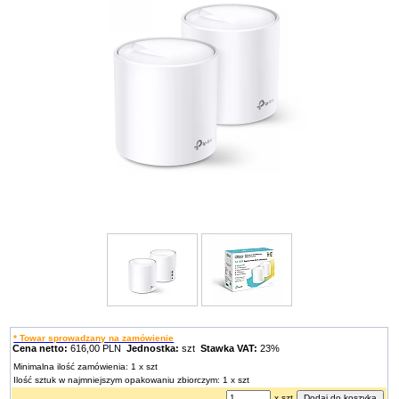
* Towar sprowadzany na zamówienie
Cena netto:
616,00 PLN
Jednostka:
szt
Stawka VAT:
23%
Minimalna ilość zamówienia: 1 x szt
Ilość sztuk w najmniejszym opakowaniu zbiorczym: 1 x szt
x szt