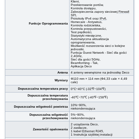
Klient,
Przekierowanie portów,
Kontrola dostępu,
Zabezpieczenia zapory sieciowej
Firewall
SPI
,
Protokoły IPv4 oraz
IPv6
,
Homecare - Antywirus,
Funkcje Oprogramowania
Kontrola rodzicielska,
Kontrola przepustowości,
Test prędkości,
Statystyki miesięczne,
Automatyczna aktualizacja
oprogramowania,
Możliwość rozszerzenia sieci o kolejne
jednostki,
Funkcja Guest Network - Sieć dla gości
2,4GHz,
Sieć dla gości 5GHz,
Beamforming - Tak,
Aplikacja Deco
Antena
4 anteny wewnętrzne na jednostkę Deco
Φ110 mm × 114 mm (Φ4,33 cale × 4,49
Wymiary
cale)
Dopuszczalna temperatura pracy
0°C~40°C (-32℉~104℉)
Dopuszczalna temperatura
-40℃~70℃ (-40℉~158℉)
przechowywania
10%~90%,
Dopuszczalna wilgotność powietrza
niekondensująca
Dopuszczalna wilgotność
5%~90%,
przechowywania
niekondensująca
2 urządzenia Deco,
2 zasilacze,
Zawartość opakowania
1 kabel
Ethernet
RJ45,
1 Instrukcja szybkiej instalacji