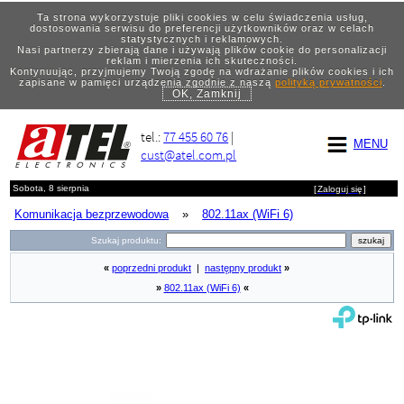
Ta strona wykorzystuje pliki cookies w celu świadczenia usług,
dostosowania serwisu do preferencji użytkowników oraz w celach
statystycznych i reklamowych.
Nasi partnerzy zbierają dane i używają plików cookie do personalizacji
reklam i mierzenia ich skuteczności.
Kontynuując, przyjmujemy Twoją zgodę na wdrażanie plików cookies i ich
zapisane w pamięci urządzenia zgodnie z naszą
polityką prywatności
.
OK, Zamknij
tel.:
77 455 60 76
|
MENU
cust@atel.com.pl
Sobota, 8 sierpnia
[
Zaloguj się
]
Komunikacja bezprzewodowa
»
802.11ax (WiFi 6)
Szukaj produktu:
«
poprzedni produkt
|
następny produkt
»
»
802.11ax (WiFi 6)
«