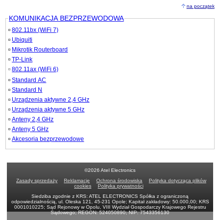
na początek
KOMUNIKACJA BEZPRZEWODOWA
802.11bx (WiFi 7)
Ubiquiti
Mikrotik Routerboard
TP-Link
802.11ax (WiFi 6)
Standard AC
Standard N
Urządzenia aktywne 2,4 GHz
Urządzenia aktywne 5 GHz
Anteny 2,4 GHz
Anteny 5 GHz
Akcesoria bezprzewodowe
©2026 Atel Electronics
Zasady sprzedaży
Reklamacje
Ochrona środowiska
Polityka dotycząca plików
cookies
Polityka prywatności
Siedziba zgodnie z KRS: ATEL ELECTRONICS Spółka z ograniczoną
odpowiedzialnością, ul. Oleska 121, 45-231 Opole; Kapitał zakładowy: 50.000,00; KRS
0001010225; Sąd Rejonowy w Opolu, VIII Wydział Gospodarczy Krajowego Rejestru
Sądowego; REGON: 524050890; NIP: 7543356130