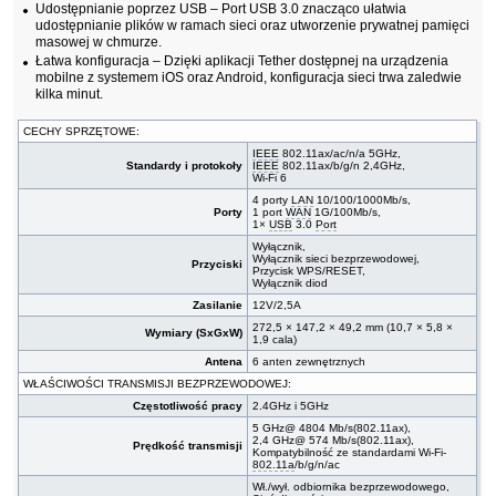
Udostępnianie poprzez USB – Port USB 3.0 znacząco ułatwia
udostępnianie plików w ramach sieci oraz utworzenie prywatnej pamięci
masowej w chmurze.
Łatwa konfiguracja – Dzięki aplikacji Tether dostępnej na urządzenia
mobilne z systemem iOS oraz Android, konfiguracja sieci trwa zaledwie
kilka minut.
CECHY SPRZĘTOWE:
IEEE
802.11ax/ac/n/a 5GHz,
Standardy i protokoły
IEEE
802.11ax/b/g/n 2,4GHz,
Wi-Fi 6
4 porty
LAN
10/100/1000Mb/s,
Porty
1 port
WAN
1G/100Mb/s,
1×
USB
3.0
Port
Wyłącznik,
Wyłącznik sieci bezprzewodowej,
Przyciski
Przycisk WPS/RESET,
Wyłącznik diod
Zasilanie
12V/2,5A
272,5 × 147,2 × 49,2 mm (10,7 × 5,8 ×
Wymiary (SxGxW)
1,9 cala)
Antena
6 anten zewnętrznych
WŁAŚCIWOŚCI TRANSMISJI BEZPRZEWODOWEJ:
Częstotliwość pracy
2.4GHz i 5GHz
5 GHz@ 4804 Mb/s(802.11ax),
2,4 GHz@ 574 Mb/s(802.11ax),
Prędkość transmisji
Kompatybilność ze standardami Wi-Fi-
802.11a
/b/g/n/ac
Wł./wył. odbiornika bezprzewodowego,