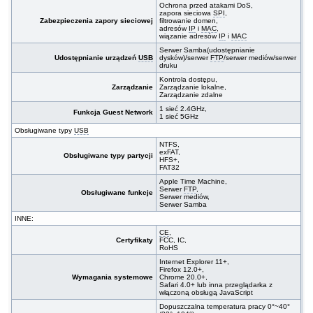
Ochrona przed atakami DoS,
zapora sieciowa
SPI
,
Zabezpieczenia zapory sieciowej
filtrowanie domen,
adresów
IP
i
MAC
,
wiązanie adresów
IP
i
MAC
Serwer Samba(udostępnianie
Udostępnianie urządzeń
USB
dysków)/serwer
FTP
/serwer mediów/serwer
druku
Kontrola dostępu,
Zarządzanie
Zarządzanie lokalne,
Zarządzanie zdalne
1 sieć 2.4GHz,
Funkcja Guest Network
1 sieć 5GHz
Obsługiwane typy
USB
NTFS,
exFAT,
Obsługiwane typy partycji
HFS+,
FAT32
Apple Time Machine,
Serwer
FTP
,
Obsługiwane funkcje
Serwer mediów,
Serwer Samba
INNE:
CE
,
Certyfikaty
FCC, IC,
RoHS
Internet Explorer 11+,
Firefox 12.0+,
Wymagania systemowe
Chrome 20.0+,
Safari 4.0+ lub inna przeglądarka z
włączoną obsługą JavaScript
Dopuszczalna temperatura pracy 0°~40°