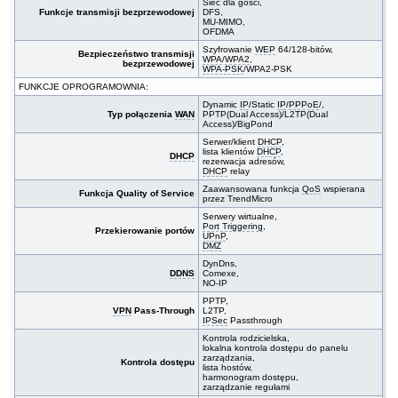
Sieć dla gości,
Funkcje transmisji bezprzewodowej
DFS,
MU-MIMO,
OFDMA
Szyfrowanie
WEP
64/128-bitów,
Bezpieczeństwo transmisji
WPA
/
WPA2
,
bezprzewodowej
WPA-PSK
/WPA2-PSK
FUNKCJE OPROGRAMOWNIA:
Dynamic
IP
/Static
IP
/
PPPoE
/,
Typ połączenia
WAN
PPTP(Dual Access)/L2TP(Dual
Access)/BigPond
Serwer/klient
DHCP
,
lista klientów
DHCP
,
DHCP
rezerwacja adresów,
DHCP
relay
Zaawansowana funkcja
QoS
wspierana
Funkcja Quality of Service
przez TrendMicro
Serwery wirtualne,
Port Triggering
,
Przekierowanie portów
UPnP
,
DMZ
DynDns,
DDNS
Comexe,
NO-IP
PPTP,
VPN
Pass-Through
L2TP,
IPSec
Passthrough
Kontrola rodzicielska,
lokalna kontrola dostępu do panelu
zarządzania,
Kontrola dostępu
lista hostów,
harmonogram dostępu,
zarządzanie regułami