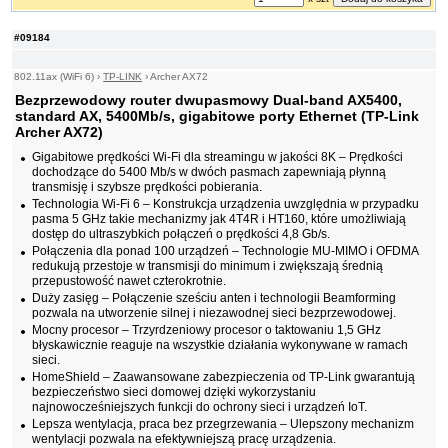
#09184
802.11ax (WiFi 6)
›
TP-LINK
›
Archer AX72
Bezprzewodowy router dwupasmowy Dual-band AX5400,
standard AX, 5400Mb/s, gigabitowe porty Ethernet (TP-Link
Archer AX72)
Gigabitowe prędkości Wi-Fi dla streamingu w jakości 8K – Prędkości
dochodzące do 5400 Mb/s w dwóch pasmach zapewniają płynną
transmisję i szybsze prędkości pobierania.
Technologia Wi-Fi 6 – Konstrukcja urządzenia uwzględnia w przypadku
pasma 5 GHz takie mechanizmy jak 4T4R i HT160, które umożliwiają
dostęp do ultraszybkich połączeń o prędkości 4,8 Gb/s.
Połączenia dla ponad 100 urządzeń – Technologie MU-MIMO i OFDMA
redukują przestoje w transmisji do minimum i zwiększają średnią
przepustowość nawet czterokrotnie.
Duży zasięg – Połączenie sześciu anten i technologii Beamforming
pozwala na utworzenie silnej i niezawodnej sieci bezprzewodowej.
Mocny procesor – Trzyrdzeniowy procesor o taktowaniu 1,5 GHz
błyskawicznie reaguje na wszystkie działania wykonywane w ramach
sieci.
HomeShield – Zaawansowane zabezpieczenia od TP-Link gwarantują
bezpieczeństwo sieci domowej dzięki wykorzystaniu
najnowocześniejszych funkcji do ochrony sieci i urządzeń IoT.
Lepsza wentylacja, praca bez przegrzewania – Ulepszony mechanizm
wentylacji pozwala na efektywniejszą pracę urządzenia.