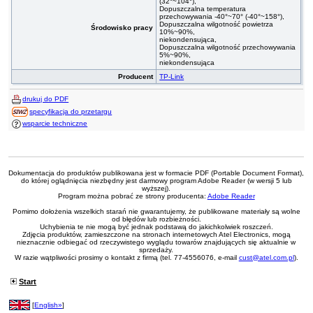
(32°~104°),
Dopuszczalna temperatura
przechowywania -40°~70° (-40°~158°),
Dopuszczalna wilgotność powietrza
Środowisko pracy
10%~90%,
niekondensująca,
Dopuszczalna wilgotność przechowywania
5%~90%,
niekondensująca
Producent
TP-Link
drukuj do PDF
specyfikacja do przetargu
wsparcie techniczne
Dokumentacja do produktów publikowana jest w formacie PDF (Portable Document Format),
do której oglądnięcia niezbędny jest darmowy program Adobe Reader (w wersji 5 lub
wyższej).
Program można pobrać ze strony producenta:
Adobe Reader
Pomimo dołożenia wszelkich starań nie gwarantujemy, że publikowane materiały są wolne
od błędów lub rozbieżności.
Uchybienia te nie mogą być jednak podstawą do jakichkolwiek roszczeń.
Zdjęcia produktów, zamieszczone na stronach internetowych Atel Electronics, mogą
nieznacznie odbiegać od rzeczywistego wyglądu towarów znajdujących się aktualnie w
sprzedaży.
W razie wątpliwości prosimy o kontakt z firmą (tel. 77-4556076, e-mail
cust@atel.com.pl
).
Start
[
English»
]