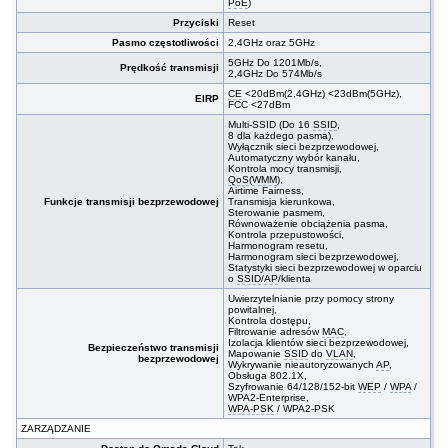
PoE
)
Przyciski
Reset
Pasmo częstotliwości
2,4GHz oraz 5GHz
5GHz Do 1201Mb/s,
Prędkość transmisji
2,4GHz Do 574Mb/s
CE
<20dBm(2,4GHz) <23dBm(5GHz),
EIRP
FCC <27dBm
Multi-SSID (Do 16
SSID
,
8 dla każdego pasma),
Wyłącznik sieci bezprzewodowej,
Automatyczny wybór kanału,
Kontrola mocy transmisji,
QoS
(
WMM
),
Airtime Fairness,
Funkcje transmisji bezprzewodowej
Transmisja kierunkowa,
Sterowanie pasmem,
Równoważenie obciążenia pasma,
Kontrola przepustowości,
Harmonogram resetu,
Harmonogram sieci bezprzewodowej,
Statystyki sieci bezprzewodowej w oparciu
o
SSID
/
AP
/klienta
Uwierzytelnianie przy pomocy strony
powitalnej,
Kontrola dostępu,
Filtrowanie adresów
MAC
,
Izolacja klientów sieci bezprzewodowej,
Bezpieczeństwo transmisji
Mapowanie
SSID
do
VLAN
,
bezprzewodowej
Wykrywanie nieautoryzowanych
AP
,
Obsługa 802.1X,
Szyfrowanie 64/128/152-bit
WEP
/
WPA
/
WPA2-Enterprise,
WPA-PSK
/ WPA2-PSK
ZARZĄDZANIE