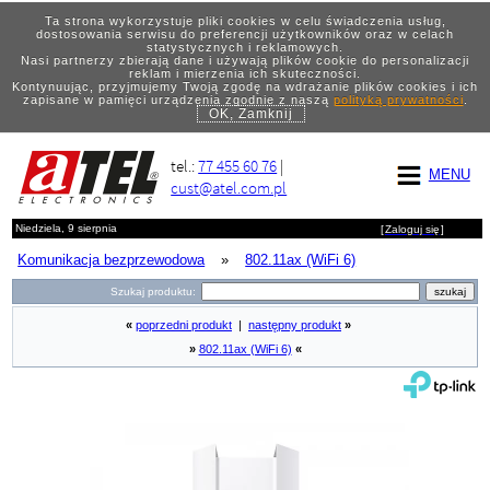
Ta strona wykorzystuje pliki cookies w celu świadczenia usług,
dostosowania serwisu do preferencji użytkowników oraz w celach
statystycznych i reklamowych.
Nasi partnerzy zbierają dane i używają plików cookie do personalizacji
reklam i mierzenia ich skuteczności.
Kontynuując, przyjmujemy Twoją zgodę na wdrażanie plików cookies i ich
zapisane w pamięci urządzenia zgodnie z naszą
polityką prywatności
.
OK, Zamknij
tel.:
77 455 60 76
|
MENU
cust@atel.com.pl
Niedziela, 9 sierpnia
[
Zaloguj się
]
Komunikacja bezprzewodowa
»
802.11ax (WiFi 6)
Szukaj produktu:
«
poprzedni produkt
|
następny produkt
»
»
802.11ax (WiFi 6)
«