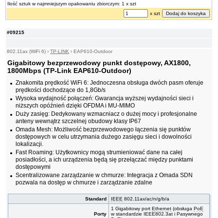
Ilość sztuk w najmniejszym opakowaniu zbiorczym: 1 x szt
x szt
#09215
802.11ax (WiFi 6)
›
TP-LINK
›
EAP610-Outdoor
Gigabitowy bezprzewodowy punkt dostępowy, AX1800,
1800Mbps (TP-Link EAP610-Outdoor)
Znakomita prędkość WiFi 6: Jednoczesna obsługa dwóch pasm oferuje
prędkości dochodzące do 1,8Gb/s
Wysoka wydajność połączeń: Gwarancja wyższej wydajności sieci i
niższych opóźnień dzięki OFDMA i MU-MIMO
Duży zasięg: Dedykowany wzmacniacz o dużej mocy i profesjonalne
anteny wewnątrz szczelnej obudowy klasy IP67
Omada Mesh: Możliwość bezprzewodowego łączenia się punktów
dostępowych w celu utrzymania dużego zasięgu sieci i dowolności
lokalizacji.
Fast Roaming: Użytkownicy mogą strumieniować dane na całej
posiadłości, a ich urządzenia będą się przełączać między punktami
dostępowymi
Scentralizowane zarządzanie w chmurze: Integracja z Omada SDN
pozwala na dostęp w chmurze i zarządzanie zdalne
Standard
IEEE
802.11ax/ac/n/g/b/a
1 Gigabitowy port
Ethernet
(obsługa
PoE
Porty
w standardzie IEEE802.3at i Pasywnego