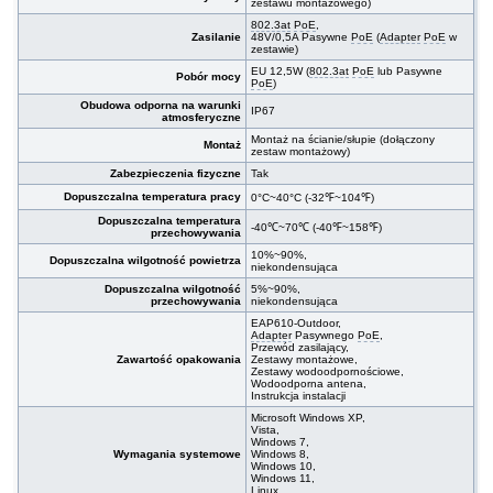
zestawu montażowego)
802.3at
PoE
,
Zasilanie
48V/0,5A Pasywne
PoE
(
Adapter
PoE
w
zestawie)
EU 12,5W (
802.3at
PoE
lub Pasywne
Pobór mocy
PoE
)
Obudowa odporna na warunki
IP67
atmosferyczne
Montaż na ścianie/słupie (dołączony
Montaż
zestaw montażowy)
Zabezpieczenia fizyczne
Tak
Dopuszczalna temperatura pracy
0°C~40°C (-32℉~104℉)
Dopuszczalna temperatura
-40℃~70℃ (-40℉~158℉)
przechowywania
10%~90%,
Dopuszczalna wilgotność powietrza
niekondensująca
Dopuszczalna wilgotność
5%~90%,
przechowywania
niekondensująca
EAP610-Outdoor,
Adapter
Pasywnego
PoE
,
Przewód zasilający,
Zawartość opakowania
Zestawy montażowe,
Zestawy wodoodpornościowe,
Wodoodporna antena,
Instrukcja instalacji
Microsoft Windows XP,
Vista,
Windows 7,
Wymagania systemowe
Windows 8,
Windows 10,
Windows 11,
Linux