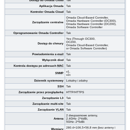
Dostęp do Omada Cloud
Tak
Aplikacja Omada
Tak
Kontroler Omada Cloud
Tak
Omada Cloud-Based Controller,
Omada Hardware Controller (OC300),
Zarządzanie centralne
Omada Hardware Controller (OC200),
Omada Software Controller
Oprogramowanie Omada Controller
Tak
Yes (Through OC300,
OC200,
Dostęp do chmury
Omada Cloud-Based Controller,
or Omada Software Controller)
Powiadomienia
e-mail
Tak
Wyłącznik diod
Tak
Kontrola dostępu po adresach
MAC
Tak
v1,
SNMP
v2c
Dziennik systemowy
Lokalny i zdalny
SSH
Tak
Zarządzanie przez przeglądarkę
HTTP/HTTPS
Zarządzanie L3
Tak
Zarządzanie multi-site
Tak
Zarządzanie
VLAN
Tak
2 dwupasmowe anteny,
Antena
2.4GHz- 2*4dBi,
5GHz- 2*5dBi
280.4×106,5×56,8 mm (bez anteny i
Wymiary