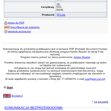
CE
,
Certyfikaty
FCC,
RoHS
Producent
TP-Link
drukuj do PDF
specyfikacja do przetargu
wsparcie techniczne
Dokumentacja do produktów publikowana jest w formacie PDF (Portable Document Format),
do której oglądnięcia niezbędny jest darmowy program Adobe Reader (w wersji 5 lub
wyższej).
Program można pobrać ze strony producenta:
Adobe Reader
Pomimo dołożenia wszelkich starań nie gwarantujemy, że publikowane materiały są wolne
od błędów lub rozbieżności.
Uchybienia te nie mogą być jednak podstawą do jakichkolwiek roszczeń.
Zdjęcia produktów, zamieszczone na stronach internetowych Atel Electronics, mogą
nieznacznie odbiegać od rzeczywistego wyglądu towarów znajdujących się aktualnie w
sprzedaży.
W razie wątpliwości prosimy o kontakt z firmą (tel. 77-4556076, e-mail
cust@atel.com.pl
).
Start
[
English»
]
na początek
KOMUNIKACJA BEZPRZEWODOWA