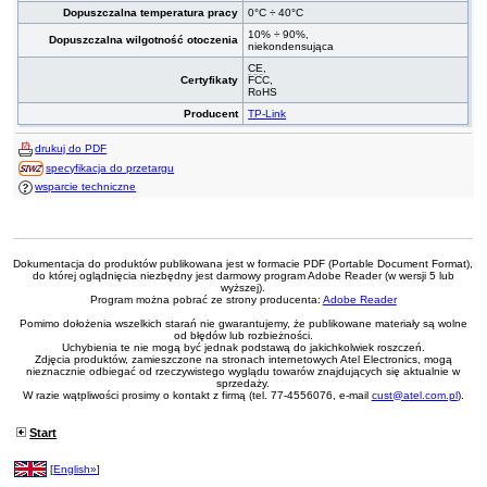
Dopuszczalna temperatura pracy
0°C ÷ 40°C
10% ÷ 90%,
Dopuszczalna wilgotność otoczenia
niekondensująca
CE
,
Certyfikaty
FCC,
RoHS
Producent
TP-Link
drukuj do PDF
specyfikacja do przetargu
wsparcie techniczne
Dokumentacja do produktów publikowana jest w formacie PDF (Portable Document Format),
do której oglądnięcia niezbędny jest darmowy program Adobe Reader (w wersji 5 lub
wyższej).
Program można pobrać ze strony producenta:
Adobe Reader
Pomimo dołożenia wszelkich starań nie gwarantujemy, że publikowane materiały są wolne
od błędów lub rozbieżności.
Uchybienia te nie mogą być jednak podstawą do jakichkolwiek roszczeń.
Zdjęcia produktów, zamieszczone na stronach internetowych Atel Electronics, mogą
nieznacznie odbiegać od rzeczywistego wyglądu towarów znajdujących się aktualnie w
sprzedaży.
W razie wątpliwości prosimy o kontakt z firmą (tel. 77-4556076, e-mail
cust@atel.com.pl
).
Start
[
English»
]