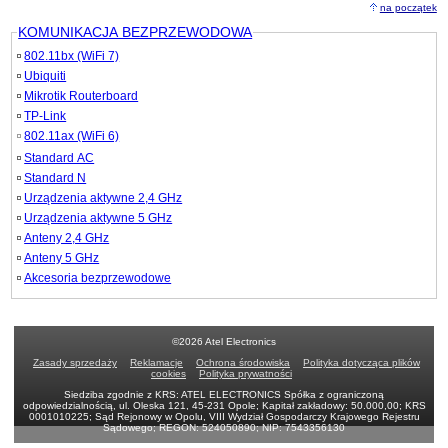
na początek
KOMUNIKACJA BEZPRZEWODOWA
802.11bx (WiFi 7)
Ubiquiti
Mikrotik Routerboard
TP-Link
802.11ax (WiFi 6)
Standard AC
Standard N
Urządzenia aktywne 2,4 GHz
Urządzenia aktywne 5 GHz
Anteny 2,4 GHz
Anteny 5 GHz
Akcesoria bezprzewodowe
©2026 Atel Electronics
Zasady sprzedaży
Reklamacje
Ochrona środowiska
Polityka dotycząca plików
cookies
Polityka prywatności
Siedziba zgodnie z KRS: ATEL ELECTRONICS Spółka z ograniczoną
odpowiedzialnością, ul. Oleska 121, 45-231 Opole; Kapitał zakładowy: 50.000,00; KRS
0001010225; Sąd Rejonowy w Opolu, VIII Wydział Gospodarczy Krajowego Rejestru
Sądowego; REGON: 524050890; NIP: 7543356130