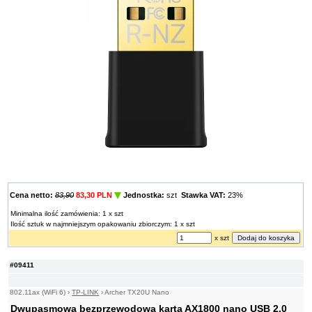
Cena netto:
83,90
83,30 PLN
Jednostka:
szt
Stawka VAT:
23%
Minimalna ilość zamówienia: 1 x szt
Ilość sztuk w najmniejszym opakowaniu zbiorczym: 1 x szt
x szt
#09411
802.11ax (WiFi 6)
›
TP-LINK
›
Archer TX20U Nano
Dwupasmowa bezprzewodowa karta AX1800 nano USB 2.0