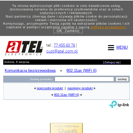
Ta strona wykorzystuje pliki cookies w celu świadczenia usług,
dostosowania serwisu do preferencji użytkowników oraz w celach
statystycznych i reklamowych.
Nasi partnerzy zbierają dane i używają plików cookie do personalizacji
reklam i mierzenia ich skuteczności.
Kontynuując, przyjmujemy Twoją zgodę na wdrażanie plików cookies i ich
zapisane w pamięci urządzenia zgodnie z naszą
polityką prywatności
.
OK, Zamknij
tel.:
77 455 60 76
|
MENU
cust@atel.com.pl
Sobota, 8 sierpnia
[
Zaloguj się
]
Komunikacja bezprzewodowa
»
802.11ax (WiFi 6)
Szukaj produktu:
«
poprzedni produkt
|
następny produkt
»
»
802.11ax (WiFi 6)
«