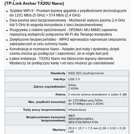
(TP-Link Archer TX20U Nano)
Szybkie WiFi 6 - Przełam barierę gigabita z prędkościami dochodzącymi
do 1201 Mb/s (5 GHz) + 574 Mb/s (2,4 GHz)
Dwa pasma sieci bezprzewodowej - Możliwość wyboru pasma 2,4 GHz
lub 5 GHz to wygoda korzystania z sieci bezprzewodowej
Rozgrywka z niskimi opóźnieniami - OFDMA i MU-MIMO zapewnia
najwyższą wydajność połączenia Wi-Fi dla Twojego komputera
Zwiększone bezpieczeństwo - WPA3 wprowadza najnowsze ulepszenia
zabezpieczeń w celu ochrony hasła
Konstrukcja w rozmiarze Nano - Adapter jest mały i dyskretny, dzięki
czemu można go podłączyć i zapomnieć, że w oógle tam jest
Łatwa instalacja - TX20U Nano ma fabrycznie wgrany sterownik.
Wystarczy że podłączysz kartę i od razu możesz go zainstalować
Standardy
IEEE
802.11a
/b/g/n/ac/ax
Interfejs
USB
2.0
5GHz,
Zakres częstotliwości
2.4GHz
Antena
2 mocne anteny zewnętrzne o zysku 5
dBi
do 1201Mbps przy 5GHz,
Max. prędkość transmisji
do 574Mbps przy 2,4GHz
Tryby pracy bezprzewodowej
Infrastruktury
WEP
,
Bezpieczeństwo transmisji
WPA
/
WPA2
/WPA3,
bezprzewodowej
WPA-PSK
/WPA2-PSK
26,8 × 15,7 × 7,5 mm (1,06 × 0,62 × 0,30
Wymiary
cali)