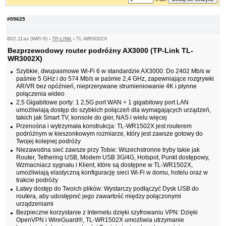
#09625
802.11ax (WiFi 6)
›
TP-LINK
›
TL-WR3002X
Bezprzewodowy router podróżny AX3000 (TP-Link TL-
WR3002X)
Szybkie, dwupasmowe Wi-Fi 6 w standardzie AX3000: Do 2402 Mb/s w
paśmie 5 GHz i do 574 Mb/s w paśmie 2,4 GHz, zapewniające rozgrywki
AR/VR bez opóźnień, nieprzerywane strumieniowanie 4K i płynne
połączenia wideo
2,5 Gigabitowe porty: 1 2,5G port WAN + 1 gigabitowy port LAN
umożliwiają dostęp do szybkich połączeń dla wymagających urządzeń,
takich jak Smart TV, konsole do gier, NAS i wielu więcej
Przenośna i wytrzymała konstrukcja: TL-WR1502X jest routerem
podróżnym w kieszonkowym rozmiarze, który jest zawsze gotowy do
Twojej kolejnej podróży
Niezawodna sieć zawsze przy Tobie: Wszechstronne tryby takie jak
Router, Tethering USB, Modem USB 3G/4G, Hotspot, Punkt dostępowy,
Wzmacniacz sygnału i Klient, które są dostępne w TL-WR1502X,
umożliwiają elastyczną konfigurację sieci Wi-Fi w domu, hotelu oraz w
trakcie podróży
Łatwy dostęp do Twoich plików: Wystarczy podłączyć Dysk USB do
routera, aby udostępnić jego zawartość między połączonymi
urządzeniami
Bezpieczne korzystanie z Internetu dzięki szyfrowaniu VPN: Dzięki
OpenVPN i WireGuard®, TL-WR1502X umożliwia utrzymanie