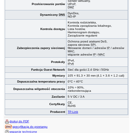
Serwer wirtualny,
Przekierowanie portów
UPnP
,
DMZ
DynDns,
Dynamiczny
DNS
NO-IP
Kontrola rodzicielska,
Kontrola zarządzania lokalnego,
Kontrola dostępu
Lista hostów,
Harmonogram dostępu,
Zarządzanie regułami
Ochrona przed atakami DoS,
zapora sieciowa
SPI
,
Zabezpieczenia zapory sieciowej
filtrowanie domen / adresów
IP
/ adresów
MAC
,
wiązanie adresów
IP
i
MAC
IPv4,
Protokoły
IPv6
Funkcja Guest Network
Sieć dla gości 2,4 GHz i 5GHz
Wymiary
105 × 91.3 × 30 mm (4.1 × 3.6 × 1.2 cali)
Dopuszczalna temperatura pracy
0°C ÷ 40°C
10% ÷ 90%,
Dopuszczalna wilgotność otoczenia
niekondensująca
Zasilanie
5 V DC / 3 A
CE
,
Certyfikaty
RoHS
Producent
TP-Link
drukuj do PDF
specyfikacja do przetargu
wsparcie techniczne