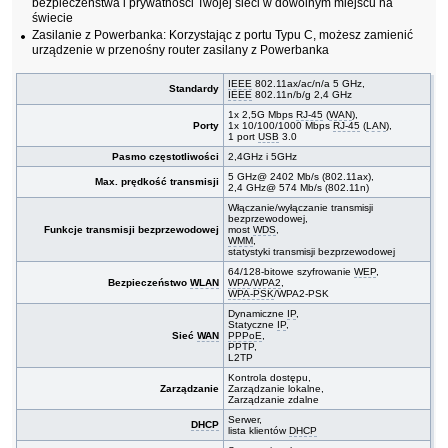
bezpieczeństwa i prywatności Twojej sieci w dowolnym miejscu na
świecie
Zasilanie z Powerbanka: Korzystając z portu Typu C, możesz zamienić
urządzenie w przenośny router zasilany z Powerbanka
IEEE
802.11ax/ac/n/a 5 GHz,
Standardy
IEEE
802.11n/b/g 2,4 GHz
1x 2,5G Mbps
RJ-45
(
WAN
),
Porty
1x 10/100/1000 Mbps
RJ-45
(
LAN
),
1 port
USB
3.0
Pasmo częstotliwości
2,4GHz i 5GHz
5 GHz@ 2402 Mb/s (802.11ax),
Max. prędkość transmisji
2,4 GHz@ 574 Mb/s (802.11n)
Włączanie/wyłączanie transmisji
bezprzewodowej,
Funkcje transmisji bezprzewodowej
most
WDS
,
WMM
,
statystyki transmisji bezprzewodowej
64/128-bitowe szyfrowanie
WEP
,
Bezpieczeństwo
WLAN
WPA
/
WPA2
,
WPA-PSK
/WPA2-PSK
Dynamiczne
IP
,
Statyczne
IP
,
Sieć
WAN
PPPoE
,
PPTP,
L2TP
Kontrola dostępu,
Zarządzanie
Zarządzanie lokalne,
Zarządzanie zdalne
Serwer,
DHCP
lista klientów
DHCP