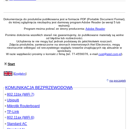
Dokumentacja do produktów publikowana jest w formacie PDF (Portable Document Format),
do której oglądnięcia niezbędny jest darmowy program Adobe Reader (w wersji 5 lub
wyższej).
Program można pobrać ze strony producenta:
Adobe Reader
Pomimo dołożenia wszelkich starań nie gwarantujemy, że publikowane materiały są wolne
od błędów lub rozbieżności.
Uchybienia te nie mogą być jednak podstawą do jakichkolwiek roszczeń.
Zdjęcia produktów, zamieszczone na stronach internetowych Atel Electronics, mogą
nieznacznie odbiegać od rzeczywistego wyglądu towarów znajdujących się aktualnie w
sprzedaży.
W razie wątpliwości prosimy o kontakt z firmą (tel. 77-4556076, e-mail
cust@atel.com.pl
).
Start
[
English»
]
na początek
KOMUNIKACJA BEZPRZEWODOWA
802.11bx (WiFi 7)
Ubiquiti
Mikrotik Routerboard
TP-Link
802.11ax (WiFi 6)
Standard AC