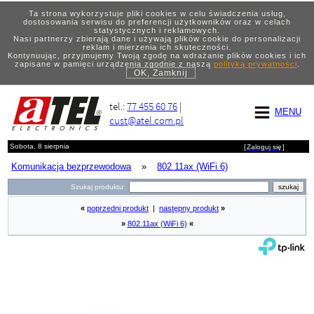
Ta strona wykorzystuje pliki cookies w celu świadczenia usług,
dostosowania serwisu do preferencji użytkowników oraz w celach
statystycznych i reklamowych.
Nasi partnerzy zbierają dane i używają plików cookie do personalizacji
reklam i mierzenia ich skuteczności.
Kontynuując, przyjmujemy Twoją zgodę na wdrażanie plików cookies i ich
zapisane w pamięci urządzenia zgodnie z naszą
polityką prywatności
.
OK, Zamknij
tel.:
77 455 60 76
|
MENU
cust@atel.com.pl
Sobota, 8 sierpnia
[
Zaloguj się
]
Komunikacja bezprzewodowa
»
802.11ax (WiFi 6)
Szukaj produktu:
«
poprzedni produkt
|
następny produkt
»
»
802.11ax (WiFi 6)
«