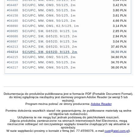
#04487
SC/UPC, MM, OM3, 50/125, 2m
3,42 PLN
#04488
SC/UPC, MM, OM3, 50/125, 3m
3,80 PLN
#04158
SC/UPC, MM, OM4, 50/125, 1m
3,61 PLN
#04160
SC/UPC, MM, OM4, 50/125, 2m
4,66 PLN
#08890
SC/UPC, MM, OM1, 62,5/125, 1m
3,14 PLN
#08685
SC/UPC, SM, G652D, 9/125, 1m
2,85 PLN
#08686
SC/UPC, SM, G652D, 9/125, 2m
2,94 PLN
#08687
SC/UPC, SM, G652D, 9/125, 3m
3,04 PLN
#04213
SC/APC, SM, G652D, 9/125, 2m
37,40 PLN
#04214
SC/UPC, SM, G652D, 9/125, 2m
36,50 PLN
#04215
SC/UPC, MM, OM2, 50/125, 2m
34,60 PLN
#04216
SC/UPC, MM, OM3, 50/125, 2m
34,70 PLN
#04217
SC/UPC, MM, OM4, 50/125, 2m
36,00 PLN
Dokumentacja do produktów publikowana jest w formacie PDF (Portable Document Format),
do której oglądnięcia niezbędny jest darmowy program Adobe Reader (w wersji 5 lub
wyższej).
Program można pobrać ze strony producenta:
Adobe Reader
Pomimo dołożenia wszelkich starań nie gwarantujemy, że publikowane materiały są wolne
od błędów lub rozbieżności.
Uchybienia te nie mogą być jednak podstawą do jakichkolwiek roszczeń.
Zdjęcia produktów, zamieszczone na stronach internetowych Atel Electronics, mogą
nieznacznie odbiegać od rzeczywistego wyglądu towarów znajdujących się aktualnie w
sprzedaży.
W razie wątpliwości prosimy o kontakt z firmą (tel. 77-4556076, e-mail
cust@atel.com.pl
).