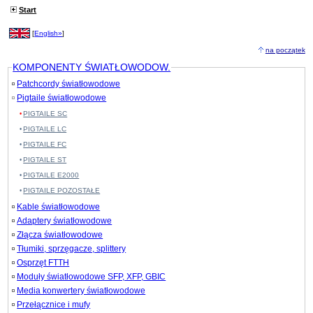
Start
[
English»
]
na początek
KOMPONENTY ŚWIATŁOWODOW.
Patchcordy światłowodowe
Pigtaile światłowodowe
PIGTAILE SC
PIGTAILE LC
PIGTAILE FC
PIGTAILE ST
PIGTAILE E2000
PIGTAILE POZOSTAŁE
Kable światłowodowe
Adaptery światłowodowe
Złącza światłowodowe
Tłumiki, sprzęgacze, splittery
Osprzęt FTTH
Moduły światłowodowe SFP, XFP, GBIC
Media konwertery światłowodowe
Przełącznice i mufy