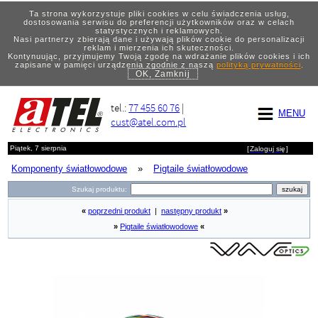
Ta strona wykorzystuje pliki cookies w celu świadczenia usług,
dostosowania serwisu do preferencji użytkowników oraz w celach
statystycznych i reklamowych.
Nasi partnerzy zbierają dane i używają plików cookie do personalizacji
reklam i mierzenia ich skuteczności.
Kontynuując, przyjmujemy Twoją zgodę na wdrażanie plików cookies i ich
zapisane w pamięci urządzenia zgodnie z naszą
polityką prywatności
.
OK, Zamknij
tel.:
77 455 60 76
|
MENU
cust@atel.com.pl
Piątek, 7 sierpnia
[
Zaloguj się
]
Komponenty światłowodowe
»
Pigtaile światłowodowe
Szukaj produktu:
«
poprzedni produkt
|
następny produkt
»
»
Pigtaile światłowodowe
«