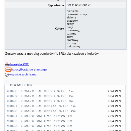
Typ włókna
SM G.652D 9/125
niebieski,
pomarańczowy,
zielony,
brązowy,
szary,
biały,
Kolory
czerwony,
czarny,
żółty,
fioletowy,
różowy,
turkusowy
Zestaw wraz z metryką pomiarów (IL i RL) dla każdego z kolorów
drukuj do PDF
specyfikacja do przetargu
wsparcie techniczne
PIGTAILE SC
#08688
SC/APC, SM, G652D, 9/125, 1m
2,94 PLN
#08689
SC/APC, SM, G652D, 9/125, 2m
3,04 PLN
#08690
SC/APC, SM, G652D, 9/125, 3m
3,14 PLN
#08891
SC/APC, SM, G657A1, 9/125, 1m
2,99 PLN
#08598
SC/APC, SM, G657A1, 9/125, 2m
3,14 PLN
#08691
SC/UPC, MM, OM2, 50/125, 1m
2,85 PLN
#08692
SC/UPC, MM, OM2, 50/125, 2m
3,04 PLN
#08693
SC/UPC, MM, OM2, 50/125, 3m
3,32 PLN
#08868
SC/UPC, MM, OM3, 50/125, 1m
3,04 PLN