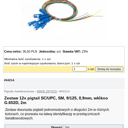
Cena netto:
36,50 PLN
Jednostka:
szt
Stawka VAT:
23%
Minimalna ilość zamówienia: 1 x szt
Ilość sztuk w najmniejszym opakowaniu zbiorczym: 1 x szt
x szt
#04214
Pigtaile światłowodowe
›
WAVE OPTICS
›
#04214
Zestaw 12x pigtail SC/UPC, SM, 9/125, 0,9mm, włókno
G.652D, 2m
Zestaw dwunastu pigtaili jednomodowych o długości 2m w różnych
kolorach, co pozwala na łatwą identyfikację w przełącznicach
światłowodowych.
Długość
2m