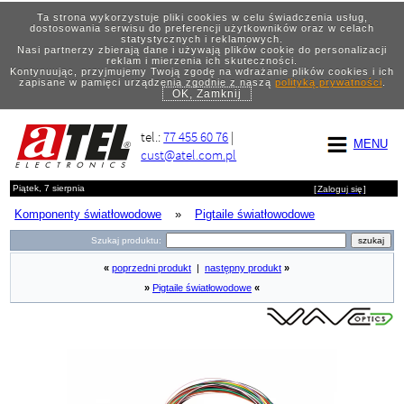
Ta strona wykorzystuje pliki cookies w celu świadczenia usług,
dostosowania serwisu do preferencji użytkowników oraz w celach
statystycznych i reklamowych.
Nasi partnerzy zbierają dane i używają plików cookie do personalizacji
reklam i mierzenia ich skuteczności.
Kontynuując, przyjmujemy Twoją zgodę na wdrażanie plików cookies i ich
zapisane w pamięci urządzenia zgodnie z naszą
polityką prywatności
.
OK, Zamknij
tel.:
77 455 60 76
|
MENU
cust@atel.com.pl
Piątek, 7 sierpnia
[
Zaloguj się
]
Komponenty światłowodowe
»
Pigtaile światłowodowe
Szukaj produktu:
«
poprzedni produkt
|
następny produkt
»
»
Pigtaile światłowodowe
«