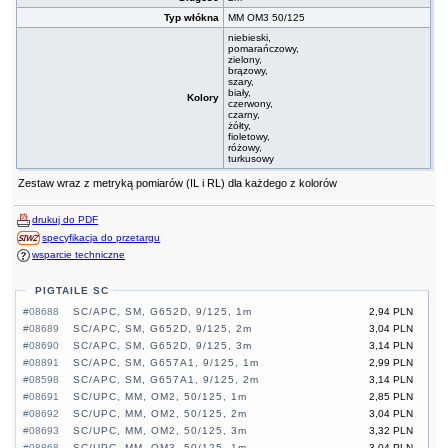
Typ włókna
MM OM3 50/125
niebieski,
pomarańczowy,
zielony,
brązowy,
szary,
biały,
Kolory
czerwony,
czarny,
żółty,
fioletowy,
różowy,
turkusowy
Zestaw wraz z metryką pomiarów (IL i RL) dla każdego z kolorów
drukuj do PDF
specyfikacja do przetargu
wsparcie techniczne
PIGTAILE SC
#08688
SC/APC, SM, G652D, 9/125, 1m
2,94 PLN
#08689
SC/APC, SM, G652D, 9/125, 2m
3,04 PLN
#08690
SC/APC, SM, G652D, 9/125, 3m
3,14 PLN
#08891
SC/APC, SM, G657A1, 9/125, 1m
2,99 PLN
#08598
SC/APC, SM, G657A1, 9/125, 2m
3,14 PLN
#08691
SC/UPC, MM, OM2, 50/125, 1m
2,85 PLN
#08692
SC/UPC, MM, OM2, 50/125, 2m
3,04 PLN
#08693
SC/UPC, MM, OM2, 50/125, 3m
3,32 PLN
#08868
SC/UPC, MM, OM3, 50/125, 1m
3,04 PLN