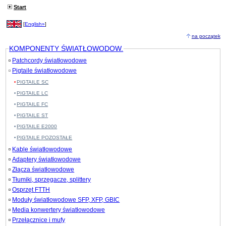
Start
[
English»
]
na początek
KOMPONENTY ŚWIATŁOWODOW.
Patchcordy światłowodowe
Pigtaile światłowodowe
PIGTAILE SC
PIGTAILE LC
PIGTAILE FC
PIGTAILE ST
PIGTAILE E2000
PIGTAILE POZOSTAŁE
Kable światłowodowe
Adaptery światłowodowe
Złącza światłowodowe
Tłumiki, sprzęgacze, splittery
Osprzęt FTTH
Moduły światłowodowe SFP, XFP, GBIC
Media konwertery światłowodowe
Przełącznice i mufy