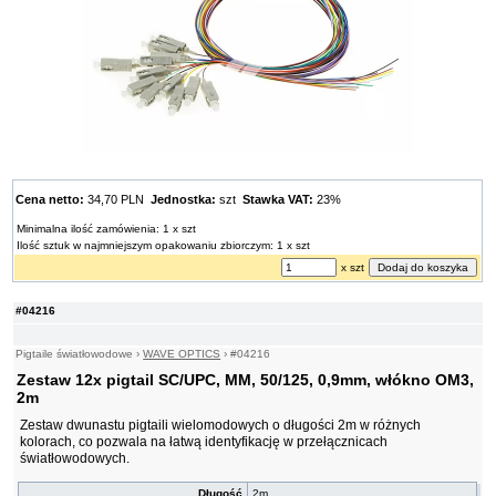
Cena netto:
34,70 PLN
Jednostka:
szt
Stawka VAT:
23%
Minimalna ilość zamówienia: 1 x szt
Ilość sztuk w najmniejszym opakowaniu zbiorczym: 1 x szt
x szt
#04216
Pigtaile światłowodowe
›
WAVE OPTICS
›
#04216
Zestaw 12x pigtail SC/UPC, MM, 50/125, 0,9mm, włókno OM3,
2m
Zestaw dwunastu pigtaili wielomodowych o długości 2m w różnych
kolorach, co pozwala na łatwą identyfikację w przełącznicach
światłowodowych.
Długość
2m