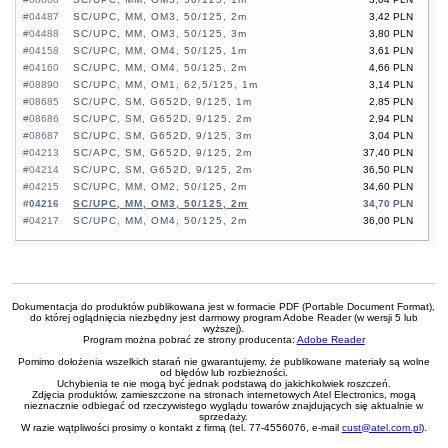
#04487
SC/UPC, MM, OM3, 50/125, 2m
3,42 PLN
#04488
SC/UPC, MM, OM3, 50/125, 3m
3,80 PLN
#04158
SC/UPC, MM, OM4, 50/125, 1m
3,61 PLN
#04160
SC/UPC, MM, OM4, 50/125, 2m
4,66 PLN
#08890
SC/UPC, MM, OM1, 62,5/125, 1m
3,14 PLN
#08685
SC/UPC, SM, G652D, 9/125, 1m
2,85 PLN
#08686
SC/UPC, SM, G652D, 9/125, 2m
2,94 PLN
#08687
SC/UPC, SM, G652D, 9/125, 3m
3,04 PLN
#04213
SC/APC, SM, G652D, 9/125, 2m
37,40 PLN
#04214
SC/UPC, SM, G652D, 9/125, 2m
36,50 PLN
#04215
SC/UPC, MM, OM2, 50/125, 2m
34,60 PLN
#04216
SC/UPC, MM, OM3, 50/125, 2m
34,70 PLN
#04217
SC/UPC, MM, OM4, 50/125, 2m
36,00 PLN
Dokumentacja do produktów publikowana jest w formacie PDF (Portable Document Format),
do której oglądnięcia niezbędny jest darmowy program Adobe Reader (w wersji 5 lub
wyższej).
Program można pobrać ze strony producenta:
Adobe Reader
Pomimo dołożenia wszelkich starań nie gwarantujemy, że publikowane materiały są wolne
od błędów lub rozbieżności.
Uchybienia te nie mogą być jednak podstawą do jakichkolwiek roszczeń.
Zdjęcia produktów, zamieszczone na stronach internetowych Atel Electronics, mogą
nieznacznie odbiegać od rzeczywistego wyglądu towarów znajdujących się aktualnie w
sprzedaży.
W razie wątpliwości prosimy o kontakt z firmą (tel. 77-4556076, e-mail
cust@atel.com.pl
).