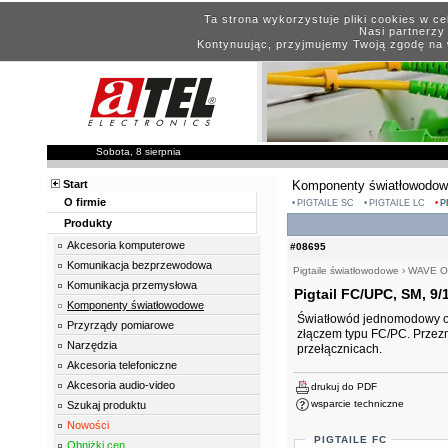
Ta strona wykorzystuje pliki cookies w c
Nasi partnerzy 
Kontynuując, przyjmujemy Twoją zgodę na 
Sobota, 8 sierpnia
Start
Komponenty światłowodo
O firmie
PIGTAILE SC
PIGTAILE LC
P
Produkty
Akcesoria komputerowe
#08695
Komunikacja bezprzewodowa
Pigtaile światłowodowe
›
WAVE O
Komunikacja przemysłowa
Pigtail FC/UPC, SM, 9
Komponenty światłowodowe
Światłowód jednomodowy o 
Przyrządy pomiarowe
złączem typu FC/PC. Przezn
Narzędzia
przełącznicach.
Akcesoria telefoniczne
Akcesoria audio-video
drukuj do PDF
wsparcie techniczne
Szukaj produktu
Nowości
PIGTAILE FC
Obniżki cen