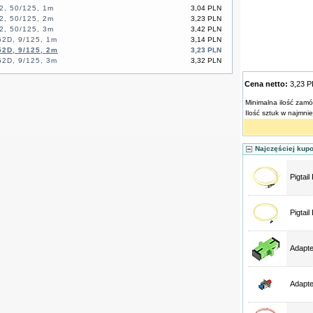
2, 50/125, 1m
3,04 PLN
2, 50/125, 2m
3,23 PLN
2, 50/125, 3m
3,42 PLN
2D, 9/125, 1m
3,14 PLN
2D, 9/125, 2m
3,23 PLN
2D, 9/125, 3m
3,32 PLN
Cena netto:
3,23 
Minimalna ilość zamó
Ilość sztuk w najmni
Najczęściej kup
Pigtai
Pigtai
Adapt
Adapt