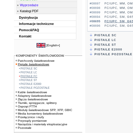
#08697
FC/UPC, MM, OM
Wyprzedaże
#08698
FC/UPC, MM, OM
Katalogi PDF
#08699
FC/UPC, MM, OM
#08694
FC/UPC, SM, G65
Dystrybucja
#08695
FC/UPC, SM, G65
Informacje techniczne
#08696
FC/UPC, SM, G65
Pomoc&FAQ
PIGTAILE SC
Kontakt
PIGTAILE LC
PIGTAILE ST
[
English»
]
PIGTAILE E2000
PIGTAILE POZOSTAŁE
KOMPONENTY ŚWIATŁOWODOW.
Patchcordy światłowodowe
Pigtaile światłowodowe
PIGTAILE SC
PIGTAILE LC
PIGTAILE FC
PIGTAILE ST
PIGTAILE E2000
PIGTAILE POZOSTAŁE
Kable światłowodowe
Adaptery światłowodowe
Złącza światłowodowe
Tłumiki, sprzęgacze, splittery
Osprzęt FTTH
Moduły światłowodowe SFP, XFP, GBIC
Media konwertery światłowodowe
Przełącznice i mufy
Przyrządy pomiarowe
Narzędzia i materiały eksploatacyjne
Pozostałe