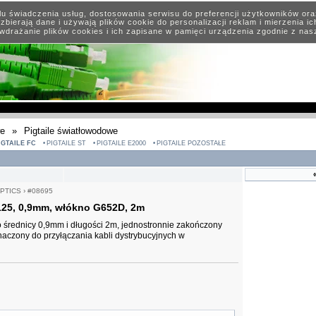
elu świadczenia usług, dostosowania serwisu do preferencji użytkowników or
zbierają dane i używają plików cookie do personalizacji reklam i mierzenia i
wdrażanie plików cookies i ich zapisane w pamięci urządzenia zgodnie z na
we
»
Pigtaile światłowodowe
IGTAILE FC
PIGTAILE ST
PIGTAILE E2000
PIGTAILE POZOSTAŁE
PTICS
›
#08695
/125, 0,9mm, włókno G652D, 2m
średnicy 0,9mm i długości 2m, jednostronnie zakończony
aczony do przyłączania kabli dystrybucyjnych w