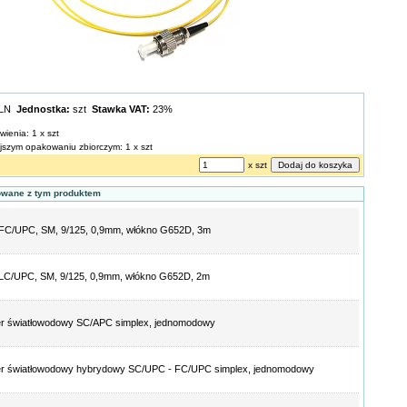
PLN
Jednostka:
szt
Stawka VAT:
23%
wienia: 1 x szt
ejszym opakowaniu zbiorczym: 1 x szt
x szt
owane z tym produktem
l FC/UPC, SM, 9/125, 0,9mm, włókno G652D, 3m
l LC/UPC, SM, 9/125, 0,9mm, włókno G652D, 2m
er światłowodowy SC/APC simplex, jednomodowy
er światłowodowy hybrydowy SC/UPC - FC/UPC simplex, jednomodowy