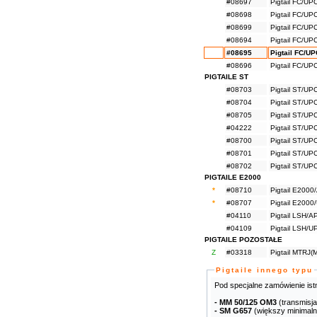
#08697
Pigtail FC/U
#08698
Pigtail FC/U
#08699
Pigtail FC/U
#08694
Pigtail FC/UP
#08695
Pigtail FC/U
#08696
Pigtail FC/UP
PIGTAILE ST
#08703
Pigtail ST/U
#08704
Pigtail ST/U
#08705
Pigtail ST/U
#04222
Pigtail ST/U
#08700
Pigtail ST/UP
#08701
Pigtail ST/UP
#08702
Pigtail ST/UP
PIGTAILE E2000
*
#08710
Pigtail E200
*
#08707
Pigtail E200
#04110
Pigtail LSH/
#04109
Pigtail LSH/
PIGTAILE POZOSTAŁE
Z
#03318
Pigtail MTRJ(
Pigtaile innego typu
Pod specjalne zamówienie ist
- MM 50/125 OM3
(transmisj
- SM G657
(większy minimaln