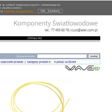
az w celach statystycznych i reklamowych.
ch skuteczności.
OK, Zamknij
szą
polityką prywatności
.
Komponenty Światłowodowe
tel.:
77 455 60 76
|
cust@atel.com.pl
[
Zaloguj się
]
Szukaj produktu:
«
poprzedni produkt
|
następny produkt
»
»
pokaż na liście
«