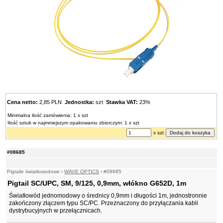
Cena netto:
2,85 PLN
Jednostka:
szt
Stawka VAT:
23%
Minimalna ilość zamówienia: 1 x szt
Ilość sztuk w najmniejszym opakowaniu zbiorczym: 1 x szt
x szt
#08685
Pigtaile światłowodowe
›
WAVE OPTICS
›
#08685
Pigtail SC/UPC, SM, 9/125, 0,9mm, włókno G652D, 1m
Światłowód jednomodowy o średnicy 0,9mm i długości 1m, jednostronnie
zakończony złączem typu SC/PC. Przeznaczony do przyłączania kabli
dystrybucyjnych w przełącznicach.