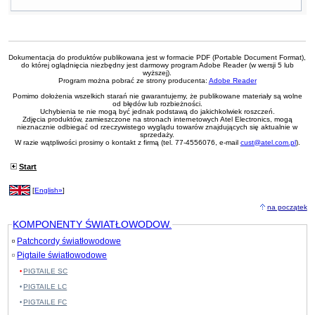
Dokumentacja do produktów publikowana jest w formacie PDF (Portable Document Format),
do której oglądnięcia niezbędny jest darmowy program Adobe Reader (w wersji 5 lub
wyższej).
Program można pobrać ze strony producenta:
Adobe Reader
Pomimo dołożenia wszelkich starań nie gwarantujemy, że publikowane materiały są wolne
od błędów lub rozbieżności.
Uchybienia te nie mogą być jednak podstawą do jakichkolwiek roszczeń.
Zdjęcia produktów, zamieszczone na stronach internetowych Atel Electronics, mogą
nieznacznie odbiegać od rzeczywistego wyglądu towarów znajdujących się aktualnie w
sprzedaży.
W razie wątpliwości prosimy o kontakt z firmą (tel. 77-4556076, e-mail
cust@atel.com.pl
).
Start
[
English»
]
na początek
KOMPONENTY ŚWIATŁOWODOW.
Patchcordy światłowodowe
Pigtaile światłowodowe
PIGTAILE SC
PIGTAILE LC
PIGTAILE FC