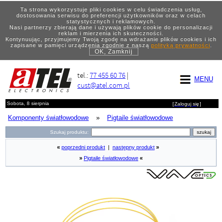
Ta strona wykorzystuje pliki cookies w celu świadczenia usług,
dostosowania serwisu do preferencji użytkowników oraz w celach
statystycznych i reklamowych.
Nasi partnerzy zbierają dane i używają plików cookie do personalizacji
reklam i mierzenia ich skuteczności.
Kontynuując, przyjmujemy Twoją zgodę na wdrażanie plików cookies i ich
zapisane w pamięci urządzenia zgodnie z naszą
polityką prywatności
.
OK, Zamknij
tel.:
77 455 60 76
|
MENU
cust@atel.com.pl
Sobota, 8 sierpnia
[
Zaloguj się
]
Komponenty światłowodowe
»
Pigtaile światłowodowe
Szukaj produktu:
«
poprzedni produkt
|
następny produkt
»
»
Pigtaile światłowodowe
«