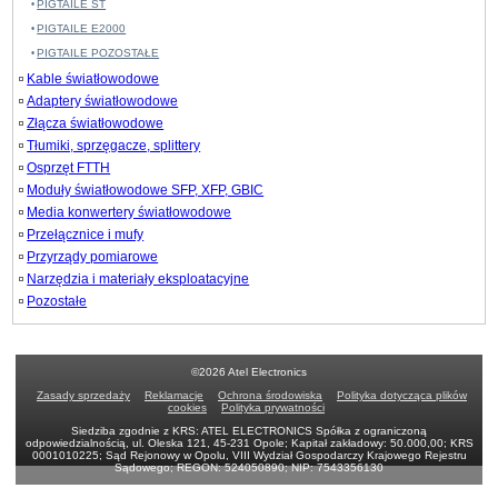
PIGTAILE ST
PIGTAILE E2000
PIGTAILE POZOSTAŁE
Kable światłowodowe
Adaptery światłowodowe
Złącza światłowodowe
Tłumiki, sprzęgacze, splittery
Osprzęt FTTH
Moduły światłowodowe SFP, XFP, GBIC
Media konwertery światłowodowe
Przełącznice i mufy
Przyrządy pomiarowe
Narzędzia i materiały eksploatacyjne
Pozostałe
©2026 Atel Electronics
Zasady sprzedaży
Reklamacje
Ochrona środowiska
Polityka dotycząca plików
cookies
Polityka prywatności
Siedziba zgodnie z KRS: ATEL ELECTRONICS Spółka z ograniczoną
odpowiedzialnością, ul. Oleska 121, 45-231 Opole; Kapitał zakładowy: 50.000,00; KRS
0001010225; Sąd Rejonowy w Opolu, VIII Wydział Gospodarczy Krajowego Rejestru
Sądowego; REGON: 524050890; NIP: 7543356130