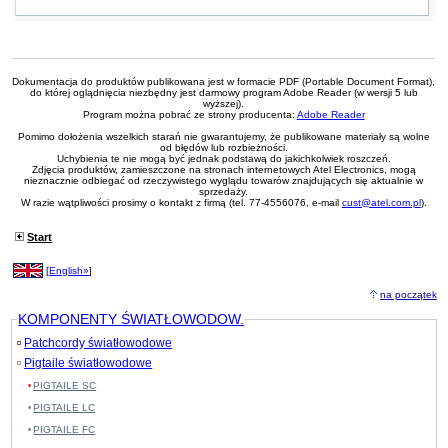
Dokumentacja do produktów publikowana jest w formacie PDF (Portable Document Format),
do której oglądnięcia niezbędny jest darmowy program Adobe Reader (w wersji 5 lub
wyższej).
Program można pobrać ze strony producenta:
Adobe Reader
Pomimo dołożenia wszelkich starań nie gwarantujemy, że publikowane materiały są wolne
od błędów lub rozbieżności.
Uchybienia te nie mogą być jednak podstawą do jakichkolwiek roszczeń.
Zdjęcia produktów, zamieszczone na stronach internetowych Atel Electronics, mogą
nieznacznie odbiegać od rzeczywistego wyglądu towarów znajdujących się aktualnie w
sprzedaży.
W razie wątpliwości prosimy o kontakt z firmą (tel. 77-4556076, e-mail
cust@atel.com.pl
).
Start
[
English»
]
na początek
KOMPONENTY ŚWIATŁOWODOW.
Patchcordy światłowodowe
Pigtaile światłowodowe
PIGTAILE SC
PIGTAILE LC
PIGTAILE FC