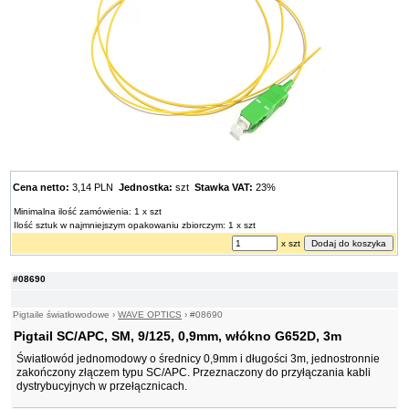
Cena netto:
3,14 PLN
Jednostka:
szt
Stawka VAT:
23%
Minimalna ilość zamówienia: 1 x szt
Ilość sztuk w najmniejszym opakowaniu zbiorczym: 1 x szt
x szt
#08690
Pigtaile światłowodowe
›
WAVE OPTICS
›
#08690
Pigtail SC/APC, SM, 9/125, 0,9mm, włókno G652D, 3m
Światłowód jednomodowy o średnicy 0,9mm i długości 3m, jednostronnie
zakończony złączem typu SC/APC. Przeznaczony do przyłączania kabli
dystrybucyjnych w przełącznicach.