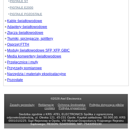
PIGTAILE ST
PIGTAILE E2000
PIGTAILE POZOSTAŁE
Kable światłowodowe
Adaptery światłowodowe
Złącza światłowodowe
Tłumiki, sprzęgacze, splittery
Osprzęt FTTH
Moduły światłowodowe SFP, XFP, GBIC
Media konwertery światłowodowe
Przełącznice i mufy
Przyrządy pomiarowe
Narzędzia i materiały eksploatacyjne
Pozostałe
©2026 Atel Electronics
Zasady sprzedaży
Reklamacje
Ochrona środowiska
Polityka dotycząca plików
cookies
Polityka prywatności
Siedziba zgodnie z KRS: ATEL ELECTRONICS Spółka z ograniczoną
odpowiedzialnością, ul. Oleska 121, 45-231 Opole; Kapitał zakładowy: 50.000,00; KRS
0001010225; Sąd Rejonowy w Opolu, VIII Wydział Gospodarczy Krajowego Rejestru
Sądowego; REGON: 524050890; NIP: 7543356130