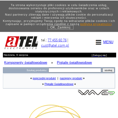
Ta strona wykorzystuje pliki cookies w celu świadczenia usług,
dostosowania serwisu do preferencji użytkowników oraz w celach
statystycznych i reklamowych.
Nasi partnerzy zbierają dane i używają plików cookie do personalizacji
reklam i mierzenia ich skuteczności.
Kontynuując, przyjmujemy Twoją zgodę na wdrażanie plików cookies i ich
zapisane w pamięci urządzenia zgodnie z naszą
polityką prywatności
.
OK, Zamknij
tel.:
77 455 60 76
|
MENU
cust@atel.com.pl
Niedziela, 9 sierpnia
[
Zaloguj się
]
Komponenty światłowodowe
»
Pigtaile światłowodowe
Szukaj produktu:
«
poprzedni produkt
|
następny produkt
»
»
Pigtaile światłowodowe
«