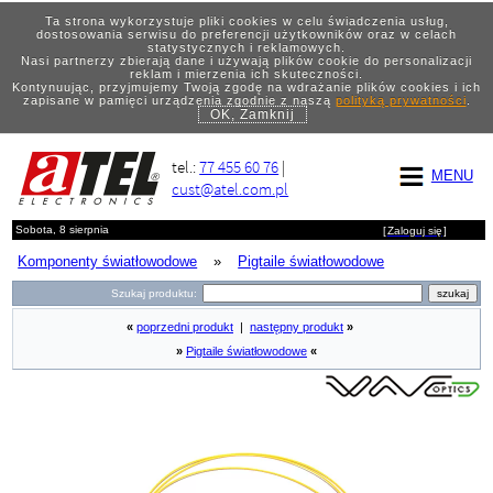
Ta strona wykorzystuje pliki cookies w celu świadczenia usług,
dostosowania serwisu do preferencji użytkowników oraz w celach
statystycznych i reklamowych.
Nasi partnerzy zbierają dane i używają plików cookie do personalizacji
reklam i mierzenia ich skuteczności.
Kontynuując, przyjmujemy Twoją zgodę na wdrażanie plików cookies i ich
zapisane w pamięci urządzenia zgodnie z naszą
polityką prywatności
.
OK, Zamknij
tel.:
77 455 60 76
|
MENU
cust@atel.com.pl
Sobota, 8 sierpnia
[
Zaloguj się
]
Komponenty światłowodowe
»
Pigtaile światłowodowe
Szukaj produktu:
«
poprzedni produkt
|
następny produkt
»
»
Pigtaile światłowodowe
«