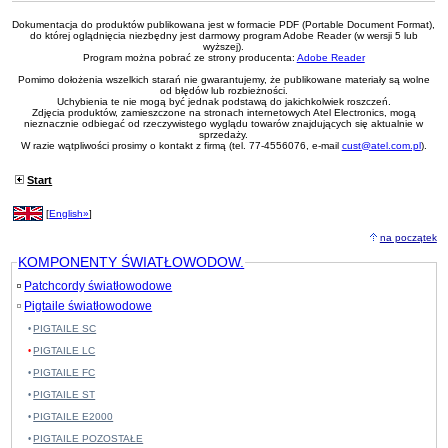
Dokumentacja do produktów publikowana jest w formacie PDF (Portable Document Format),
do której oglądnięcia niezbędny jest darmowy program Adobe Reader (w wersji 5 lub
wyższej).
Program można pobrać ze strony producenta:
Adobe Reader
Pomimo dołożenia wszelkich starań nie gwarantujemy, że publikowane materiały są wolne
od błędów lub rozbieżności.
Uchybienia te nie mogą być jednak podstawą do jakichkolwiek roszczeń.
Zdjęcia produktów, zamieszczone na stronach internetowych Atel Electronics, mogą
nieznacznie odbiegać od rzeczywistego wyglądu towarów znajdujących się aktualnie w
sprzedaży.
W razie wątpliwości prosimy o kontakt z firmą (tel. 77-4556076, e-mail
cust@atel.com.pl
).
Start
[
English»
]
na początek
KOMPONENTY ŚWIATŁOWODOW.
Patchcordy światłowodowe
Pigtaile światłowodowe
PIGTAILE SC
PIGTAILE LC
PIGTAILE FC
PIGTAILE ST
PIGTAILE E2000
PIGTAILE POZOSTAŁE