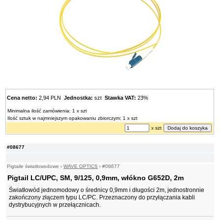
Cena netto:
2,94 PLN
Jednostka:
szt
Stawka VAT:
23%
Minimalna ilość zamówienia: 1 x szt
Ilość sztuk w najmniejszym opakowaniu zbiorczym: 1 x szt
x szt
#08677
Pigtaile światłowodowe
›
WAVE OPTICS
›
#08677
Pigtail LC/UPC, SM, 9/125, 0,9mm, włókno G652D, 2m
Światłowód jednomodowy o średnicy 0,9mm i długości 2m, jednostronnie
zakończony złączem typu LC/PC. Przeznaczony do przyłączania kabli
dystrybucyjnych w przełącznicach.