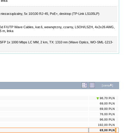
 linka
 niezarządzalny, 5x 10/100 RJ-45, PoE+, desktop (TP-Link LS105LP)
ód F/UTP Wave Cables, kat.6, wewnętrzny, czarny, LSOH/LSZH, 4x2x26 AWG,
5 m, linka
 SFP 1x 1000 Mbps LC MM, 2 km, TX: 1310 nm (Wave Optics, WO-SML-1213-
[
cena
]
96,70 PLN
69,00 PLN
69,00 PLN
76,00 PLN
96,00 PLN
192,00 PLN
69,00 PLN