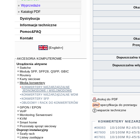
Wyprzedaże
Oka
Katalogi PDF
Dystrybucja
Informacje techniczne
Pomoc&FAQ
Kontakt
Oka
Prze
[
English»
]
Dopuszczalna 
AKCESORIA KOMPUTEROWE
Urządzenia aktywne
Dopuszczalna wil
Switche
Moduły SFP, SFP28, QSFP, GBIC
Routery
Karty sieciowe
Media konwertery
KONWERTERY NIEZARZĄDZALNE
JEDNOMODOWE I WIELOMODOWE
KONWERTERY NIEZARZĄDZALNE WDM
KONWERTERY SFP
drukuj do PDF
OBUDOWY I RACK DO KONWERTERÓW
specyfikacja do przetargu
GPON / EPON
wsparcie techniczne
VoIP
Monitoring Serwerowni
KVM
KONWERTERY NIEZAR
Smart home
Pozostały sprzęt sieciowy
#06063
10/100M RJ-45/
Osprzęt instalacyjny
#07600
10/100M RJ-45/
Szafy rack
#07601
10/100M RJ-45/
Listwy zasilające