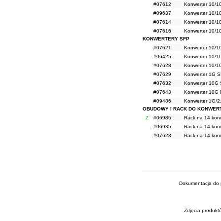
#07612
Konwerter 10/
#09637
Konwerter 10/1
#07614
Konwerter 10/
#07616
Konwerter 10/
KONWERTERY SFP
#07621
Konwerter 10/1
#06425
Konwerter 10/1
#07628
Konwerter 10/1
#07629
Konwerter 1G 
#07632
Konwerter 10G
#07643
Konwerter 10G 
#09486
Konwerter 1G/2
OBUDOWY I RACK DO KONWE
Z
#06986
Rack na 14 kon
#06985
Rack na 14 kon
#07623
Rack na 14 kon
Dokumentacja do p
Zdjęcia produkt