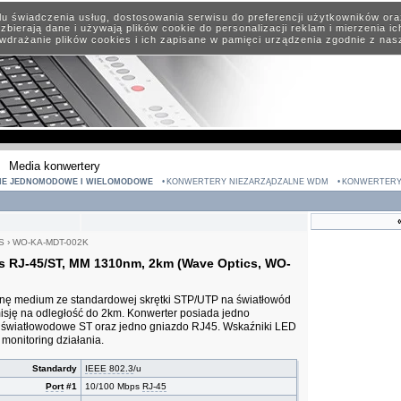
elu świadczenia usług, dostosowania serwisu do preferencji użytkowników or
zbierają dane i używają plików cookie do personalizacji reklam i mierzenia i
wdrażanie plików cookies i ich zapisane w pamięci urządzenia zgodnie z na
Media konwertery
NE JEDNOMODOWE I WIELOMODOWE
KONWERTERY NIEZARZĄDZALNE WDM
KONWERTERY
S
›
WO-KA-MDT-002K
s RJ-45/ST, MM 1310nm, 2km (Wave Optics, WO-
nę medium ze standardowej skrętki STP/UTP na światłowód
isję na odległość do 2km. Konwerter posiada jedno
 światłowodowe ST oraz jedno gniazdo RJ45. Wskaźniki LED
 monitoring działania.
Standardy
IEEE 802.3
/u
Port
#1
10/100 Mbps
RJ-45