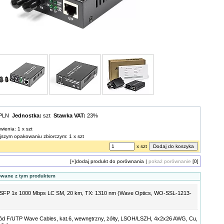
 PLN
Jednostka:
szt
Stawka VAT:
23%
wienia: 1 x szt
ejszym opakowaniu zbiorczym: 1 x szt
x szt
[+]
dodaj produkt do porównania
|
pokaż porównanie
[0]
owane z tym produktem
 SFP 1x 1000 Mbps LC SM, 20 km, TX: 1310 nm (Wave Optics, WO-SSL-1213-
d F/UTP Wave Cables, kat.6, wewnętrzny, żółty, LSOH/LSZH, 4x2x26 AWG, Cu,