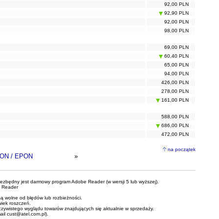
92,00 PLN
92,90 PLN
92,00 PLN
98,00 PLN
69,00 PLN
60,40 PLN
65,00 PLN
94,00 PLN
426,00 PLN
278,00 PLN
161,00 PLN
588,00 PLN
686,00 PLN
472,00 PLN
na początek
ON / EPON
»
iezbędny jest darmowy program Adobe Reader (w wersji 5 lub wyższej).
 Reader
ą wolne od błędów lub rozbieżności.
wiek roszczeń.
czywistego wyglądu towarów znajdujących się aktualnie w sprzedaży.
mail
cust@atel.com.pl
).