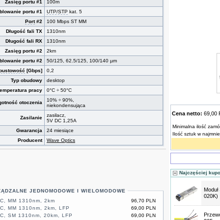
Zasięg portu #1
100m
blowanie portu #1
UTP
/
STP
kat. 5
Port
#2
100 Mbps ST MM
Długość fali TX
1310nm
Długość fali RX
1310nm
Zasięg portu #2
2km
blowanie portu #2
50/125, 62.5/125, 100/140 µm
pustowość
[Gbps]
0,2
Typ obudowy
desktop
temperatura pracy
0°C ÷ 50°C
10% ÷ 90%,
gotność otoczenia
niekondensująca
Cena netto:
69,00
zasilacz,
Zasilanie
5V DC 1,25A
Minimalna ilość zamó
Gwarancja
24 miesiące
Ilość sztuk w najmni
Producent
Wave Optics
Najczęściej kup
Moduł
ZĄDZALNE JEDNOMODOWE I WIELOMODOWE
020K)
SC, MM 1310nm, 2km
96,70 PLN
SC, MM 1310nm, 2km, LFP
69,00 PLN
Przewó
SC, SM 1310nm, 20km, LFP
69,00 PLN