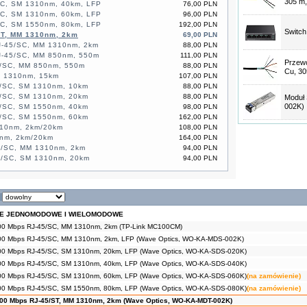
305 m,
SC, SM 1310nm, 40km, LFP
76,00 PLN
SC, SM 1310nm, 60km, LFP
96,00 PLN
SC, SM 1550nm, 80km, LFP
192,00 PLN
Switch
ST, MM 1310nm, 2km
69,00 PLN
J-45/SC, MM 1310nm, 2km
88,00 PLN
J-45/SC, MM 850nm, 550m
111,00 PLN
Przew
5/SC, MM 850nm, 550m
88,00 PLN
Cu, 30
M 1310nm, 15km
107,00 PLN
5/SC, SM 1310nm, 10km
88,00 PLN
5/SC, SM 1310nm, 20km
88,00 PLN
Moduł
002K)
5/SC, SM 1550nm, 40km
98,00 PLN
5/SC, SM 1550nm, 60km
162,00 PLN
10nm, 2km/20km
108,00 PLN
nm, 2km/20km
164,00 PLN
5/SC, MM 1310nm, 2km
94,00 PLN
5/SC, SM 1310nm, 20km
94,00 PLN
NE JEDNOMODOWE I WIELOMODOWE
00 Mbps RJ-45/SC, MM 1310nm, 2km (TP-Link MC100CM)
00 Mbps RJ-45/SC, MM 1310nm, 2km, LFP (Wave Optics, WO-KA-MDS-002K)
00 Mbps RJ-45/SC, SM 1310nm, 20km, LFP (Wave Optics, WO-KA-SDS-020K)
00 Mbps RJ-45/SC, SM 1310nm, 40km, LFP (Wave Optics, WO-KA-SDS-040K)
00 Mbps RJ-45/SC, SM 1310nm, 60km, LFP (Wave Optics, WO-KA-SDS-060K)
(na zamówienie)
00 Mbps RJ-45/SC, SM 1550nm, 80km, LFP (Wave Optics, WO-KA-SDS-080K)
(na zamówienie)
100 Mbps RJ-45/ST, MM 1310nm, 2km (Wave Optics, WO-KA-MDT-002K)