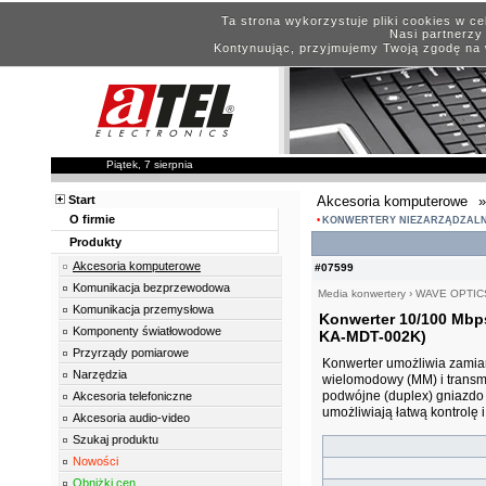
Ta strona wykorzystuje pliki cookies w c
Nasi partnerzy 
Kontynuując, przyjmujemy Twoją zgodę na 
Piątek, 7 sierpnia
Start
Akcesoria komputerowe
»
O firmie
KONWERTERY NIEZARZĄDZAL
Produkty
Akcesoria komputerowe
#07599
Komunikacja bezprzewodowa
Media konwertery
›
WAVE OPTIC
Komunikacja przemysłowa
Konwerter 10/100 Mbp
Komponenty światłowodowe
KA-MDT-002K)
Przyrządy pomiarowe
Konwerter umożliwia zamia
Narzędzia
wielomodowy (MM) i transm
podwójne (duplex) gniazdo
Akcesoria telefoniczne
umożliwiają łatwą kontrolę i
Akcesoria audio-video
Szukaj produktu
Nowości
Obniżki cen