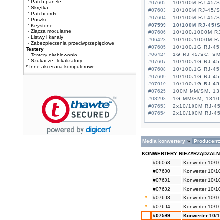
Patch panele
#07602
10/100M RJ-45/
Skrętka
#07603
10/100M RJ-45/
Patchcordy
#07604
10/100M RJ-45/
Puszki
#07599
10/100M RJ-45/
Keystone
Złącza modularne
#07606
10/100/1000M R
Listwy i kanały
#06423
10/100/1000M R
Zabezpieczenia przeciwprzepięciowe
#07605
10/100/1G RJ-4
Testery
#06424
1G RJ-45/SC, S
Testery okablowania
Szukacze i lokalizatory
#07607
10/100/1G RJ-4
Inne akcesoria komputerowe
#07608
10/100/1G RJ-4
#07609
10/100/1G RJ-4
#07610
10/100/1G RJ-4
#07625
100M MM/SM, 13
#08298
1G MM/SM, 1310
#07653
2x10/100M RJ-4
#07654
2x10/100M RJ-4
Media konwertery
»
Producent:
KONWERTERY NIEZARZĄDZAL
#06063
Konwerter 10/1
#07600
Konwerter 10/1
#07601
Konwerter 10/1
#07602
Konwerter 10/1
*
#07603
Konwerter 10/1
*
#07604
Konwerter 10/1
#07599
Konwerter 10/