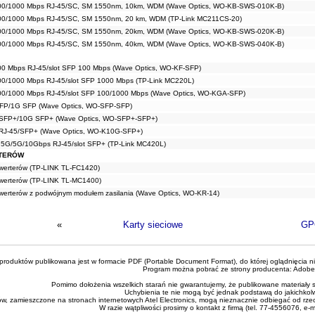
100/1000 Mbps RJ-45/SC, SM 1550nm, 10km, WDM (Wave Optics, WO-KB-SWS-010K-B)
00/1000 Mbps RJ-45/SC, SM 1550nm, 20 km, WDM (TP-Link MC211CS-20)
100/1000 Mbps RJ-45/SC, SM 1550nm, 20km, WDM (Wave Optics, WO-KB-SWS-020K-B)
100/1000 Mbps RJ-45/SC, SM 1550nm, 40km, WDM (Wave Optics, WO-KB-SWS-040K-B)
00 Mbps RJ-45/slot SFP 100 Mbps (Wave Optics, WO-KF-SFP)
00/1000 Mbps RJ-45/slot SFP 1000 Mbps (TP-Link MC220L)
00/1000 Mbps RJ-45/slot SFP 100/1000 Mbps (Wave Optics, WO-KGA-SFP)
SFP/1G SFP (Wave Optics, WO-SFP-SFP)
 SFP+/10G SFP+ (Wave Optics, WO-SFP+-SFP+)
RJ-45/SFP+ (Wave Optics, WO-K10G-SFP+)
.5G/5G/10Gbps RJ-45/slot SFP+ (TP-Link MC420L)
RTERÓW
werterów (TP-LINK TL-FC1420)
werterów (TP-LINK TL-MC1400)
werterów z podwójnym modułem zasilania (Wave Optics, WO-KR-14)
«
Karty sieciowe
GP
roduktów publikowana jest w formacie PDF (Portable Document Format), do której oglądnięcia n
Program można pobrać ze strony producenta:
Adobe
Pomimo dołożenia wszelkich starań nie gwarantujemy, że publikowane materiały s
Uchybienia te nie mogą być jednak podstawą do jakichkol
ów, zamieszczone na stronach internetowych Atel Electronics, mogą nieznacznie odbiegać od rze
W razie wątpliwości prosimy o kontakt z firmą (tel. 77-4556076, e-