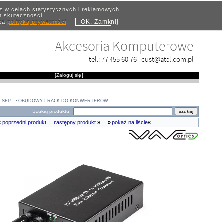
az w celach statystycznych i reklamowych.
ch skuteczności.
OK, Zamknij
szą
polityką prywatności
.
Akcesoria Komputerowe
tel.:
77 455 60 76
|
cust@atel.com.pl
[
Zaloguj się
]
 SFP
OBUDOWY I RACK DO KONWERTERÓW
Szukaj produktu:
«
poprzedni produkt
|
następny produkt
»
»
pokaż na liście
«