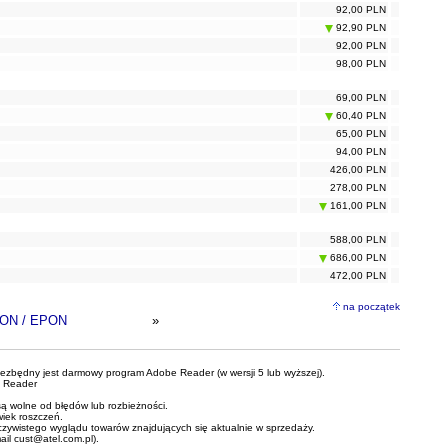
92,00 PLN
92,90 PLN
92,00 PLN
98,00 PLN
69,00 PLN
60,40 PLN
65,00 PLN
94,00 PLN
426,00 PLN
278,00 PLN
161,00 PLN
588,00 PLN
686,00 PLN
472,00 PLN
na początek
ON / EPON
»
iezbędny jest darmowy program Adobe Reader (w wersji 5 lub wyższej).
 Reader
ą wolne od błędów lub rozbieżności.
wiek roszczeń.
czywistego wyglądu towarów znajdujących się aktualnie w sprzedaży.
mail
cust@atel.com.pl
).