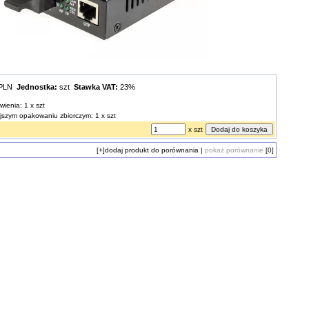
 PLN
Jednostka:
szt
Stawka VAT:
23%
wienia: 1 x szt
ejszym opakowaniu zbiorczym: 1 x szt
x szt
[+]
dodaj produkt do porównania
|
pokaż porównanie
[0]