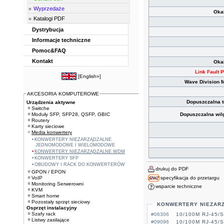
Wyprzedaże
Oka
Katalogi PDF
Dystrybucja
Informacje techniczne
Pomoc&FAQ
Kontakt
Oka
Link Fault 
[
English»
]
Wave Division Mu
AKCESORIA KOMPUTEROWE
Dopuszczalna 
Urządzenia aktywne
Switche
Moduły SFP, SFP28, QSFP, GBIC
Dopuszczalna wil
Routery
Karty sieciowe
Media konwertery
KONWERTERY NIEZARZĄDZALNE
JEDNOMODOWE I WIELOMODOWE
KONWERTERY NIEZARZĄDZALNE WDM
KONWERTERY SFP
OBUDOWY I RACK DO KONWERTERÓW
drukuj do PDF
GPON / EPON
specyfikacja do przetargu
VoIP
Monitoring Serwerowni
wsparcie techniczne
KVM
Smart home
Pozostały sprzęt sieciowy
KONWERTERY NIEZAR
Osprzęt instalacyjny
Szafy rack
#06306
10/100M RJ-45/
Listwy zasilające
#09096
10/100M RJ-45/