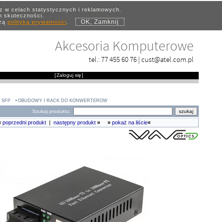
az w celach statystycznych i reklamowych.
ch skuteczności.
OK, Zamknij
szą
polityką prywatności
.
Akcesoria Komputerowe
tel.:
77 455 60 76
|
cust@atel.com.pl
[
Zaloguj się
]
 SFP
OBUDOWY I RACK DO KONWERTERÓW
Szukaj produktu:
«
poprzedni produkt
|
następny produkt
»
»
pokaż na liście
«