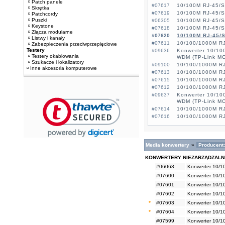
Patch panele
#07617
10/100M RJ-45/
Skrętka
#07619
10/100M RJ-45/
Patchcordy
Puszki
#06305
10/100M RJ-45/
Keystone
#07618
10/100M RJ-45/
Złącza modularne
#07620
10/100M RJ-45/
Listwy i kanały
#07611
10/100/1000M R
Zabezpieczenia przeciwprzepięciowe
Testery
#09636
Konwerter 10/10
Testery okablowania
WDM (TP-Link M
Szukacze i lokalizatory
#09100
10/100/1000M R
Inne akcesoria komputerowe
#07613
10/100/1000M R
#07615
10/100/1000M R
#07612
10/100/1000M R
#09637
Konwerter 10/10
WDM (TP-Link M
#07614
10/100/1000M R
#07616
10/100/1000M R
Media konwertery
»
Producent:
KONWERTERY NIEZARZĄDZAL
#06063
Konwerter 10/1
#07600
Konwerter 10/1
#07601
Konwerter 10/1
#07602
Konwerter 10/1
*
#07603
Konwerter 10/1
*
#07604
Konwerter 10/1
#07599
Konwerter 10/1