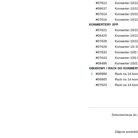
#07612
Konwerter 10/
#09637
Konwerter 10/1
#07614
Konwerter 10/
#07616
Konwerter 10/
KONWERTERY SFP
#07621
Konwerter 10/1
#06425
Konwerter 10/1
#07628
Konwerter 10/1
#07629
Konwerter 1G 
#07632
Konwerter 10G
#07643
Konwerter 10G 
#09486
Konwerter 1G/2
OBUDOWY I RACK DO KONWE
Z
#06986
Rack na 14 kon
#06985
Rack na 14 kon
#07623
Rack na 14 kon
Dokumentacja do p
Zdjęcia produkt