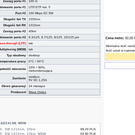
Zasięg portu #1
100 m
blowanie portu #1
UTP
/
STP
kat. 5
Port
#2
100 Mbps SC SM
Długość fali TX
1550nm
Długość fali RX
1310nm
Zasięg portu #2
40km
blowanie portu #2
8.3/125, 8.7/125, 9/125, 10/125 µm
Cena netto:
92,00
Pass-thorugh (
LFP
)
tak
Minimalna ilość zamó
ltiplexing (
WDM
)
tak
Ilość sztuk w najmni
Typ obudowy
desktop
temperatura pracy
0°C ÷ 50°C
10% ÷ 90%,
gotność otoczenia
niekondensująca
zasilacz,
Zasilanie
5V DC 1,25A
Okres gwarancji
24 miesiące
Producent
Wave Optics
ZĄDZALNE WDM
SC, SM 1310nm, 20km
88,20 PLN
SC, SM 1310nm, 20km, WDM
63,80 PLN