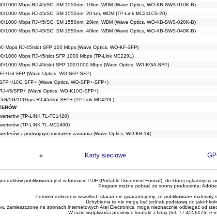
100/1000 Mbps RJ-45/SC, SM 1550nm, 10km, WDM (Wave Optics, WO-KB-SWS-010K-B)
00/1000 Mbps RJ-45/SC, SM 1550nm, 20 km, WDM (TP-Link MC211CS-20)
100/1000 Mbps RJ-45/SC, SM 1550nm, 20km, WDM (Wave Optics, WO-KB-SWS-020K-B)
100/1000 Mbps RJ-45/SC, SM 1550nm, 40km, WDM (Wave Optics, WO-KB-SWS-040K-B)
00 Mbps RJ-45/slot SFP 100 Mbps (Wave Optics, WO-KF-SFP)
00/1000 Mbps RJ-45/slot SFP 1000 Mbps (TP-Link MC220L)
00/1000 Mbps RJ-45/slot SFP 100/1000 Mbps (Wave Optics, WO-KGA-SFP)
SFP/1G SFP (Wave Optics, WO-SFP-SFP)
 SFP+/10G SFP+ (Wave Optics, WO-SFP+-SFP+)
RJ-45/SFP+ (Wave Optics, WO-K10G-SFP+)
.5G/5G/10Gbps RJ-45/slot SFP+ (TP-Link MC420L)
RTERÓW
werterów (TP-LINK TL-FC1420)
werterów (TP-LINK TL-MC1400)
werterów z podwójnym modułem zasilania (Wave Optics, WO-KR-14)
«
Karty sieciowe
GP
roduktów publikowana jest w formacie PDF (Portable Document Format), do której oglądnięcia n
Program można pobrać ze strony producenta:
Adobe
Pomimo dołożenia wszelkich starań nie gwarantujemy, że publikowane materiały s
Uchybienia te nie mogą być jednak podstawą do jakichkol
ów, zamieszczone na stronach internetowych Atel Electronics, mogą nieznacznie odbiegać od rze
W razie wątpliwości prosimy o kontakt z firmą (tel. 77-4556076, e-