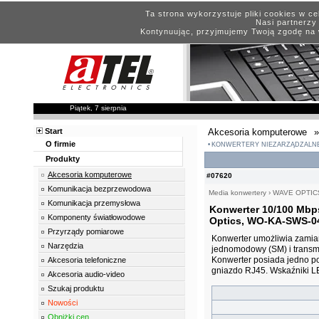
Ta strona wykorzystuje pliki cookies w c
Nasi partnerzy 
Kontynuując, przyjmujemy Twoją zgodę na 
Piątek, 7 sierpnia
Start
Akcesoria komputerowe
»
O firmie
KONWERTERY NIEZARZĄDZALN
Produkty
Akcesoria komputerowe
#07620
Komunikacja bezprzewodowa
Media konwertery
›
WAVE OPTIC
Komunikacja przemysłowa
Konwerter 10/100 Mbp
Komponenty światłowodowe
Optics, WO-KA-SWS-0
Przyrządy pomiarowe
Konwerter umożliwia zamia
Narzędzia
jednomodowy (SM) i transm
Konwerter posiada jedno p
Akcesoria telefoniczne
gniazdo RJ45. Wskaźniki LED
Akcesoria audio-video
Szukaj produktu
Nowości
Obniżki cen