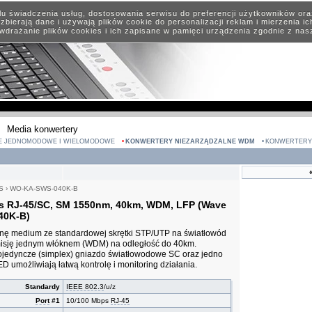
elu świadczenia usług, dostosowania serwisu do preferencji użytkowników or
zbierają dane i używają plików cookie do personalizacji reklam i mierzenia i
wdrażanie plików cookies i ich zapisane w pamięci urządzenia zgodnie z na
Media konwertery
E JEDNOMODOWE I WIELOMODOWE
KONWERTERY NIEZARZĄDZALNE WDM
KONWERTERY
S
›
WO-KA-SWS-040K-B
s RJ-45/SC, SM 1550nm, 40km, WDM, LFP (Wave
40K-B)
nę medium ze standardowej skrętki STP/UTP na światłowód
isję jednym włóknem (WDM) na odległość do 40km.
ojedyncze (simplex) gniazdo światłowodowe SC oraz jedno
 umożliwiają łatwą kontrolę i monitoring działania.
Standardy
IEEE 802.3
/u/z
Port
#1
10/100 Mbps
RJ-45