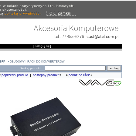
az w celach statystycznych i reklamowych.
ch skuteczności.
OK, Zamknij
szą
polityką prywatności
.
Akcesoria Komputerowe
tel.:
77 455 60 76
|
cust@atel.com.pl
[
Zaloguj się
]
SFP
OBUDOWY I RACK DO KONWERTERÓW
Szukaj produktu:
«
poprzedni produkt
|
następny produkt
»
»
pokaż na liście
«