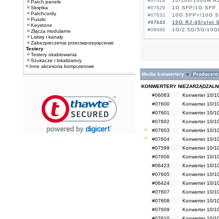
#07628
10/100/1000M RJ
Patch panele
Skrętka
#07629
1G SFP/1G SFP
Patchcordy
#07632
10G SFP+/10G 
Puszki
#07643
10G RJ-45/slot 
Keystone
#09486
1G/2.5G/5G/10Gb
Złącza modularne
Listwy i kanały
Zabezpieczenia przeciwprzepięciowe
Testery
Testery okablowania
Szukacze i lokalizatory
Inne akcesoria komputerowe
Media konwertery
»
Producent:
KONWERTERY NIEZARZĄDZAL
#06063
Konwerter 10/1
#07600
Konwerter 10/1
#07601
Konwerter 10/1
#07602
Konwerter 10/1
*
#07603
Konwerter 10/1
*
#07604
Konwerter 10/1
#07599
Konwerter 10/1
#07606
Konwerter 10/1
#06423
Konwerter 10/1
#07605
Konwerter 10/1
#06424
Konwerter 10/1
#07607
Konwerter 10/1
#07608
Konwerter 10/1
#07609
Konwerter 10/1
#07610
Konwerter 10/1