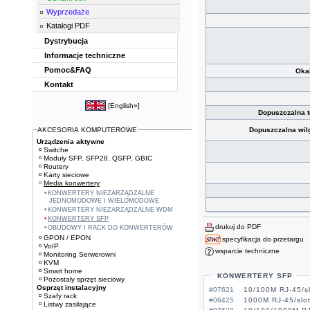
Wyprzedaże
Katalogi PDF
Dystrybucja
Informacje techniczne
Pomoc&FAQ
Oka
Kontakt
[
English»
]
Dopuszczalna 
AKCESORIA KOMPUTEROWE
Dopuszczalna wil
Urządzenia aktywne
Switche
Moduły SFP, SFP28, QSFP, GBIC
Routery
Karty sieciowe
Media konwertery
KONWERTERY NIEZARZĄDZALNE
JEDNOMODOWE I WIELOMODOWE
KONWERTERY NIEZARZĄDZALNE WDM
KONWERTERY SFP
drukuj do PDF
OBUDOWY I RACK DO KONWERTERÓW
GPON / EPON
specyfikacja do przetargu
VoIP
wsparcie techniczne
Monitoring Serwerowni
KVM
Smart home
KONWERTERY SFP
Pozostały sprzęt sieciowy
Osprzęt instalacyjny
#07621
10/100M RJ-45/s
Szafy rack
#06425
1000M RJ-45/slo
Listwy zasilające