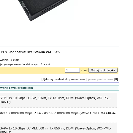
0 PLN
Jednostka:
szt
Stawka VAT:
23%
wienia: 1 x szt
ejszym opakowaniu zbiorczym: 1 x szt
x szt
[+]
dodaj produkt do porównania
|
pokaż porównanie
[0]
owane z tym produktem
 SFP+ 1x 10 Gbps LC SM, 10km, Tx:1310nm, DDMI (Wave Optics, WO-PSL-
010K-D)
rter 10/100/1000 Mbps RJ-45/slot SFP 100/1000 Mbps (Wave Optics, WO-KGA-
 SFP+ 1x 10 Gbps LC MM, 300 m, TX:850nm, DDMI (Wave Optics, WO-PML-
300M-D)