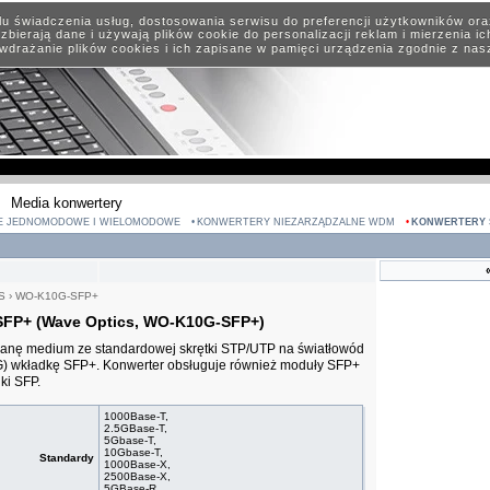
elu świadczenia usług, dostosowania serwisu do preferencji użytkowników or
zbierają dane i używają plików cookie do personalizacji reklam i mierzenia i
wdrażanie plików cookies i ich zapisane w pamięci urządzenia zgodnie z na
Media konwertery
E JEDNOMODOWE I WIELOMODOWE
KONWERTERY NIEZARZĄDZALNE WDM
KONWERTERY 
S
›
WO-K10G-SFP+
SFP+ (Wave Optics, WO-K10G-SFP+)
anę medium ze standardowej skrętki STP/UTP na światłowód
G) wkładkę SFP+. Konwerter obsługuje również moduły SFP+
ki SFP.
1000Base-T,
2.5GBase-T,
5Gbase-T,
10Gbase-T,
Standardy
1000Base-X,
2500Base-X,
5GBase-R ,