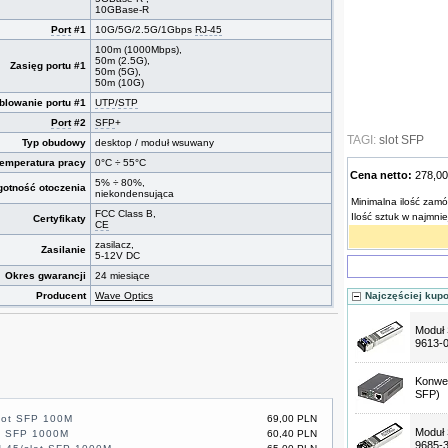
10GBase-R
Port
#1
10G/5G/2.5G/1Gbps
RJ-45
100m (1000Mbps),
50m (2.5G),
Zasięg portu #1
50m (5G),
50m (10G)
blowanie portu #1
UTP
/
STP
Port
#2
SFP
+
TAGI:
slot SFP
Typ obudowy
desktop / moduł wsuwany
temperatura pracy
0°C ÷ 55°C
Cena netto:
278,0
5% ÷ 80%,
gotność otoczenia
niekondensująca
Minimalna ilość zamó
FCC Class B,
Ilość sztuk w najmni
Certyfikaty
CE
zasilacz,
Zasilanie
5-12V DC
Okres gwarancji
24 miesiące
Producent
Wave Optics
Najczęściej kup
Moduł
9613-
Konwe
SFP)
lot SFP 100M
69,00 PLN
Moduł
t SFP 1000M
60,40 PLN
9685-