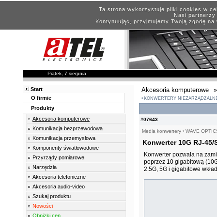
Ta strona wykorzystuje pliki cookies w c
Nasi partnerzy 
Kontynuując, przyjmujemy Twoją zgodę na 
Piątek, 7 sierpnia
Start
Akcesoria komputerowe
»
O firmie
KONWERTERY NIEZARZĄDZALN
Produkty
Akcesoria komputerowe
#07643
Komunikacja bezprzewodowa
Media konwertery
›
WAVE OPTIC
Komunikacja przemysłowa
Konwerter 10G RJ-45/
Komponenty światłowodowe
Konwerter pozwala na zami
Przyrządy pomiarowe
poprzez 10 gigabitową (10
Narzędzia
2.5G, 5G i gigabitowe wkład
Akcesoria telefoniczne
Akcesoria audio-video
Szukaj produktu
Nowości
Obniżki cen