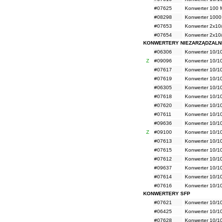
#07625
Konwerter 100
#08298
Konwerter 100
#07653
Konwerter 2x10
#07654
Konwerter 2x10
KONWERTERY NIEZARZĄDZALN
#06306
Konwerter 10/1
Z
#09096
Konwerter 10/1
#07617
Konwerter 10/
#07619
Konwerter 10/
#06305
Konwerter 10/1
#07618
Konwerter 10/
#07620
Konwerter 10/
#07611
Konwerter 10/
#09636
Konwerter 10/1
Z
#09100
Konwerter 10/1
#07613
Konwerter 10/
#07615
Konwerter 10/
#07612
Konwerter 10/
#09637
Konwerter 10/1
#07614
Konwerter 10/
#07616
Konwerter 10/
KONWERTERY SFP
#07621
Konwerter 10/1
#06425
Konwerter 10/1
#07628
Konwerter 10/1