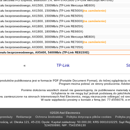
a sieciowa PCI Express, Bluetooth 5.4, Wi-Fi 6 AX1800 (TP-Link Mercusys MA70XE)
ału bezprzewodowego, AX1500, 1500Mb/s (TP-Link Mercusys ME60X)
ału bezprzewodowego, AX1500, 1500Mb/s (TP-Link RE500X)
(na zamówienie)
ału bezprzewodowego, AX1500, 1500Mb/s (TP-Link RE505X)
ału bezprzewodowego, AX1800, 1800Mb/s (TP-Link RE600X)
(na zamówienie)
ału bezprzewodowego, AX1800, 1800Mb/s (TP-Link RE605X)
ału bezprzewodowego, AX1800, 1800Mb/s (TP-Link RE660X)
ału bezprzewodowego, AX3000, 3000Mb/s (TP-Link Mercusys ME80X)
ału bezprzewodowego, AX3000, 3000Mb/s (TP-Link RE700X)
(na zamówienie)
ału bezprzewodowego, AX3000, 3000Mb/s (TP-Link RE705X)
nału bezprzewodowego, AX5400, 5400Mb/s (TP-Link RE815XE)
«
TP-Link
St
roduktów publikowana jest w formacie PDF (Portable Document Format), do której oglądnięcia n
Program można pobrać ze strony producenta:
Adobe
Pomimo dołożenia wszelkich starań nie gwarantujemy, że publikowane materiały s
Uchybienia te nie mogą być jednak podstawą do jakichkol
ów, zamieszczone na stronach internetowych Atel Electronics, mogą nieznacznie odbiegać od rze
W razie wątpliwości prosimy o kontakt z firmą (tel. 77-4556076, e-
©2026 Atel Electronics
sprzedaży
Reklamacje
Ochrona środowiska
Polityka dotycząca plików cookies
Polityka pr
ością, ul. Oleska 121, 45-231 Opole; Kapitał zakładowy: 50.000,00; KRS 0001010225; Sąd Re
524050890; NIP: 7543356130