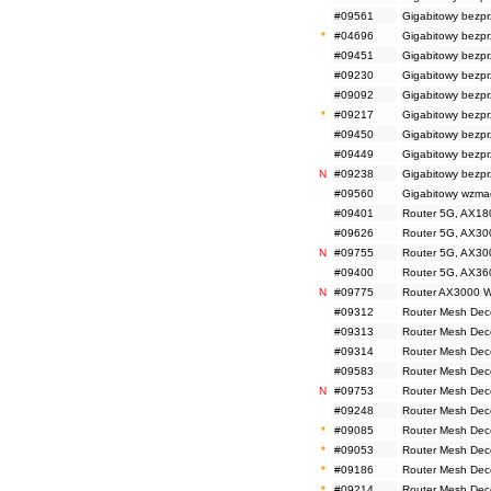
#09561
Gigabitowy bezp
*
#04696
Gigabitowy bezp
#09451
Gigabitowy bezp
#09230
Gigabitowy bezp
#09092
Gigabitowy bezp
*
#09217
Gigabitowy bezp
#09450
Gigabitowy bezp
#09449
Gigabitowy bezp
N
#09238
Gigabitowy bezp
#09560
Gigabitowy wzma
#09401
Router 5G, AX180
#09626
Router 5G, AX300
N
#09755
Router 5G, AX300
#09400
Router 5G, AX360
N
#09775
Router AX3000 Wi
#09312
Router Mesh Dec
#09313
Router Mesh Dec
#09314
Router Mesh Dec
#09583
Router Mesh Dec
N
#09753
Router Mesh Dec
#09248
Router Mesh Dec
*
#09085
Router Mesh Dec
*
#09053
Router Mesh Dec
*
#09186
Router Mesh Dec
*
#09214
Router Mesh Dec