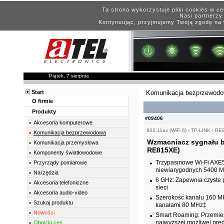
Ta strona wykorzystuje pliki cookies w c
Nasi partnerzy 
Kontynuując, przyjmujemy Twoją zgodę na 
Piątek, 7 sierpnia
Start
Komunikacja bezprzewod
O firmie
Produkty
#09406
Akcesoria komputerowe
802.11ax (WiFi 6)
›
TP-LINK
›
RE
Komunikacja bezprzewodowa
Wzmacniacz sygnału b
Komunikacja przemysłowa
RE815XE)
Komponenty światłowodowe
Trzypasmowe Wi-Fi AXE54
Przyrządy pomiarowe
niewiarygodnych 5400 M
Narzędzia
6 GHz: Zapewnia czyste 
Akcesoria telefoniczne
sieci
Akcesoria audio-video
Szerokość kanału 160 MH
Szukaj produktu
kanałami 80 MHz‡
Nowości
Smart Roaming: Przemies
najwyższej możliwej prę
Obniżki cen