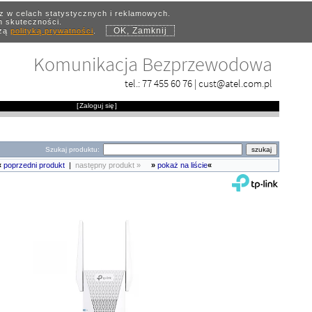
az w celach statystycznych i reklamowych.
ch skuteczności.
OK, Zamknij
szą
polityką prywatności
.
Komunikacja Bezprzewodowa
tel.:
77 455 60 76
|
cust@atel.com.pl
[
Zaloguj się
]
Szukaj produktu:
«
poprzedni produkt
|
następny produkt »
»
pokaż na liście
«