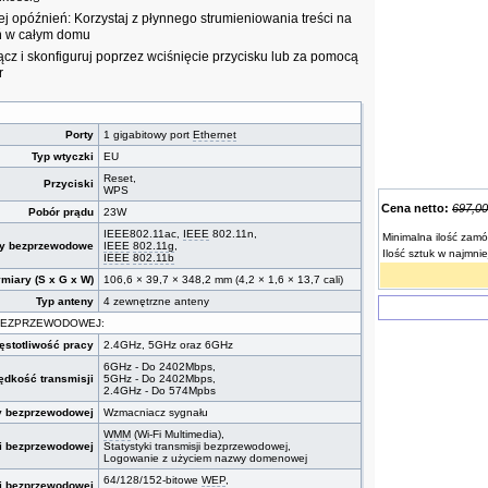
 opóźnień: Korzystaj z płynnego strumieniowania treści na
eń w całym domu
ącz i skonfiguruj poprzez wciśnięcie przycisku lub za pomocą
r
Porty
1 gigabitowy port
Ethernet
Typ wtyczki
EU
Reset,
Przyciski
WPS
Cena netto:
697,00
Pobór prądu
23W
IEEE802.11ac,
IEEE
802.11n,
Minimalna ilość zamó
dy bezprzewodowe
IEEE
802.11g
,
Ilość sztuk w najmni
IEEE
802.11b
miary (S x G x W)
106,6 × 39,7 × 348,2 mm (4,2 × 1,6 × 13,7 cali)
Typ anteny
4 zewnętrzne anteny
 BEZPRZEWODOWEJ:
ęstotliwość pracy
2.4GHz, 5GHz oraz 6GHz
6GHz - Do 2402Mbps,
ędkość transmisji
5GHz - Do 2402Mbps,
2.4GHz - Do 574Mpbs
y bezprzewodowej
Wzmacniacz sygnału
WMM
(Wi-Fi Multimedia),
ji bezprzewodowej
Statystyki transmisji bezprzewodowej,
Logowanie z użyciem nazwy domenowej
64/128/152-bitowe
WEP
,
i bezprzewodowej