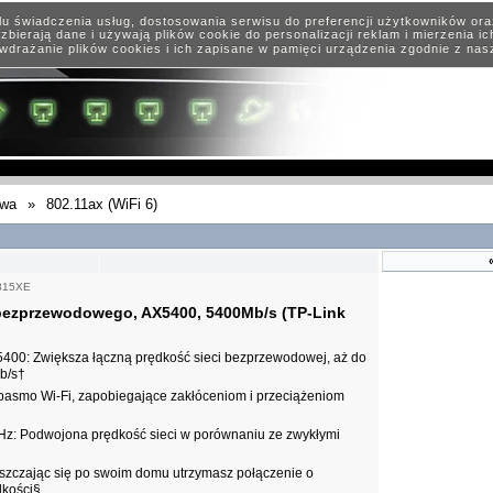
elu świadczenia usług, dostosowania serwisu do preferencji użytkowników or
zbierają dane i używają plików cookie do personalizacji reklam i mierzenia i
wdrażanie plików cookies i ich zapisane w pamięci urządzenia zgodnie z na
owa
»
802.11ax (WiFi 6)
815XE
ezprzewodowego, AX5400, 5400Mb/s (TP-Link
00: Zwiększa łączną prędkość sieci bezprzewodowej, aż do
b/s†
pasmo Wi-Fi, zapobiegające zakłóceniom i przeciążeniom
z: Podwojona prędkość sieci w porównaniu ze zwykłymi
zczając się po swoim domu utrzymasz połączenie o
dkości§