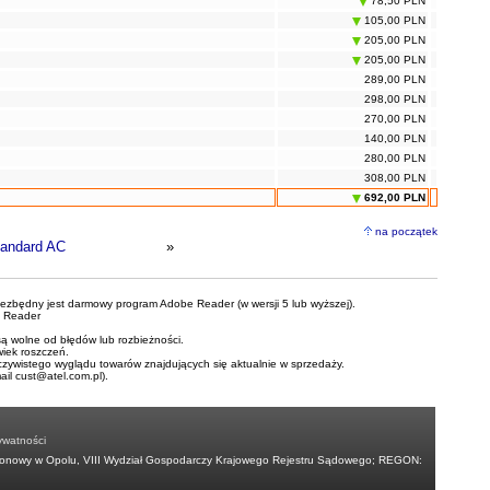
78,50 PLN
105,00 PLN
205,00 PLN
205,00 PLN
289,00 PLN
298,00 PLN
270,00 PLN
140,00 PLN
280,00 PLN
308,00 PLN
692,00 PLN
na początek
andard AC
»
iezbędny jest darmowy program Adobe Reader (w wersji 5 lub wyższej).
 Reader
ą wolne od błędów lub rozbieżności.
wiek roszczeń.
czywistego wyglądu towarów znajdujących się aktualnie w sprzedaży.
mail
cust@atel.com.pl
).
ywatności
jonowy w Opolu, VIII Wydział Gospodarczy Krajowego Rejestru Sądowego; REGON: