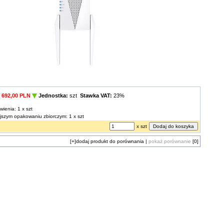
692,00 PLN
Jednostka:
szt
Stawka VAT:
23%
wienia: 1 x szt
ejszym opakowaniu zbiorczym: 1 x szt
x szt
[+]
dodaj produkt do porównania
|
pokaż porównanie
[0]