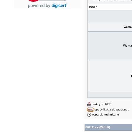
INNE:
Zawa
Wyma
drukuj do PDF
specyfikacja do przetargu
wsparcie techniczne
802.11ax (WiFi 6)