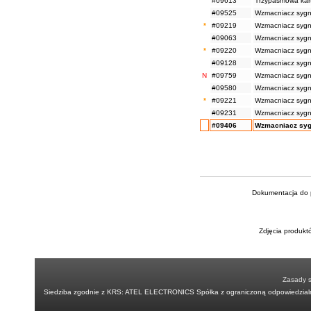
#09613
Trzypasmowa kart
#09525
Wzmacniacz sygn
*
#09219
Wzmacniacz sygn
#09063
Wzmacniacz sygn
*
#09220
Wzmacniacz sygn
#09128
Wzmacniacz sygn
N
#09759
Wzmacniacz sygn
#09580
Wzmacniacz sygn
*
#09221
Wzmacniacz sygn
#09231
Wzmacniacz sygn
#09406
Wzmacniacz syg
Dokumentacja do p
Zdjęcia produkt
Zasady 
Siedziba zgodnie z KRS: ATEL ELECTRONICS Spółka z ograniczoną odpowiedzialn