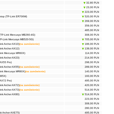
32,80 PLN
23,00 PLN
223,00 PLN
ktop (TP-Link ER706W)
520,00 PLN
269,00 PLN
359,00 PLN
485,00 PLN
(TP-Link Mercusys MB260-4G)
308,00 PLN
TP-Link Mercusys MB520-5G)
705,00 PLN
ink Archer AX10)
(na zamówienie)
186,00 PLN
ink Archer AX12)
139,00 PLN
Link Mercusys MR60X)
114,00 PLN
ink Archer AX23)
214,00 PLN
AX55 Pro)
298,00 PLN
ink Archer AX55)
(na zamówienie)
289,00 PLN
Link Mercusys MR80X)
(na zamówienie)
140,00 PLN
R85X)
193,00 PLN
AX72 Pro)
495,00 PLN
ink Archer AX72)
(na zamówienie)
420,00 PLN
ink Archer AX73)
(na zamówienie)
514,00 PLN
ink Archer AX80)
514,00 PLN
223,00 PLN
308,00 PLN
280,00 PLN
nk Archer AXE75)
495,00 PLN