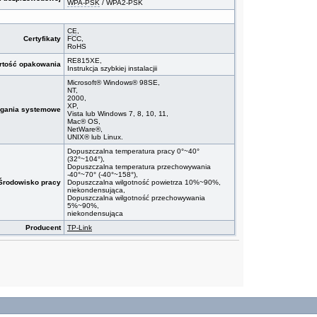
WPA-PSK
/ WPA2-PSK
CE
,
Certyfikaty
FCC,
RoHS
RE815XE,
rtość opakowania
Instrukcja szybkiej instalacjii
Microsoft® Windows® 98SE,
NT,
2000,
XP,
gania systemowe
Vista lub Windows 7, 8, 10, 11,
Mac® OS,
NetWare®,
UNIX® lub Linux.
Dopuszczalna temperatura pracy 0°~40°
(32°~104°),
Dopuszczalna temperatura przechowywania
-40°~70° (-40°~158°),
Środowisko pracy
Dopuszczalna wilgotność powietrza 10%~90%,
niekondensująca,
Dopuszczalna wilgotność przechowywania
5%~90%,
niekondensująca
Producent
TP-Link