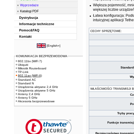
Większa pojemność, mniej
Wyprzedaże
większej liczbie urządz
Katalogi PDF
Łatwa konfiguracja: Podł
Dystrybucja
intuicyjnej aplikacji Tethe
Informacje techniczne
Pomoc&FAQ
CECHY SPRZĘTOWE:
Kontakt
[
English»
]
KOMUNIKACJA BEZPRZEWODOWA
802.11bx (WiFi 7)
Ubiquiti
Standar
Mikrotik Routerboard
TP-Link
802.11ax (WiFi 6)
Wy
Standard AC
Standard N
Urządzenia aktywne 2,4 GHz
WŁAŚCIWOŚCI TRANSMISJI
Urządzenia aktywne 5 GHz
Anteny 2,4 GHz
Cz
Anteny 5 GHz
Akcesoria bezprzewodowe
Pr
Tryby prac
Funkcje transmis
Bezpieczeństwo transmisj