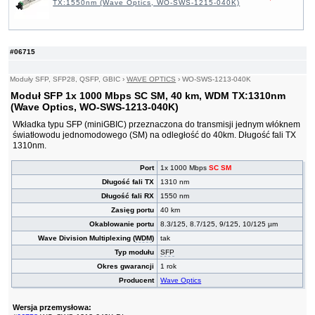
TX:1550nm (Wave Optics, WO-SWS-1215-040K)
#06715
Moduły SFP, SFP28, QSFP, GBIC
›
WAVE OPTICS
›
WO-SWS-1213-040K
Moduł SFP 1x 1000 Mbps SC SM, 40 km, WDM TX:1310nm
(Wave Optics, WO-SWS-1213-040K)
Wkładka typu SFP (miniGBIC) przeznaczona do transmisji jednym włóknem
światłowodu jednomodowego (SM) na odległość do 40km. Długość fali TX
1310nm.
Port
1x 1000 Mbps
SC SM
Długość fali TX
1310 nm
Długość fali RX
1550 nm
Zasięg portu
40 km
Okablowanie portu
8.3/125, 8.7/125, 9/125, 10/125 µm
Wave Division Multiplexing (
WDM
)
tak
Typ modułu
SFP
Okres gwarancji
1 rok
Producent
Wave Optics
Wersja przemysłowa: