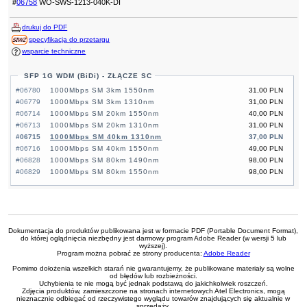
#
06758
WO-SWS-1213-040K-DI
drukuj do PDF
specyfikacja do przetargu
wsparcie techniczne
SFP 1G WDM (BiDi) - ZŁĄCZE SC
#06780
1000Mbps SM 3km 1550nm
31,00 PLN
#06779
1000Mbps SM 3km 1310nm
31,00 PLN
#06714
1000Mbps SM 20km 1550nm
40,00 PLN
#06713
1000Mbps SM 20km 1310nm
31,00 PLN
#06715
1000Mbps SM 40km 1310nm
37,00 PLN
#06716
1000Mbps SM 40km 1550nm
49,00 PLN
#06828
1000Mbps SM 80km 1490nm
98,00 PLN
#06829
1000Mbps SM 80km 1550nm
98,00 PLN
Dokumentacja do produktów publikowana jest w formacie PDF (Portable Document Format),
do której oglądnięcia niezbędny jest darmowy program Adobe Reader (w wersji 5 lub
wyższej).
Program można pobrać ze strony producenta:
Adobe Reader
Pomimo dołożenia wszelkich starań nie gwarantujemy, że publikowane materiały są wolne
od błędów lub rozbieżności.
Uchybienia te nie mogą być jednak podstawą do jakichkolwiek roszczeń.
Zdjęcia produktów, zamieszczone na stronach internetowych Atel Electronics, mogą
nieznacznie odbiegać od rzeczywistego wyglądu towarów znajdujących się aktualnie w
sprzedaży.