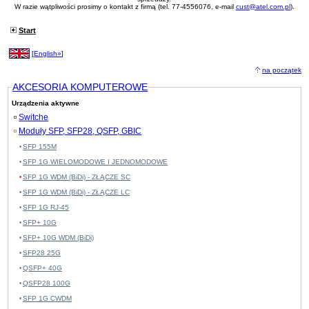
W razie wątpliwości prosimy o kontakt z firmą (tel. 77-4556076, e-mail
cust@atel.com.pl
).
Start
[
English»
]
na początek
AKCESORIA KOMPUTEROWE
Urządzenia aktywne
Switche
Moduły SFP, SFP28, QSFP, GBIC
SFP 155M
SFP 1G WIELOMODOWE I JEDNOMODOWE
SFP 1G WDM (BiDi) - ZŁĄCZE SC
SFP 1G WDM (BiDi) - ZŁĄCZE LC
SFP 1G RJ-45
SFP+ 10G
SFP+ 10G WDM (BiDi)
SFP28 25G
QSFP+ 40G
QSFP28 100G
SFP 1G CWDM