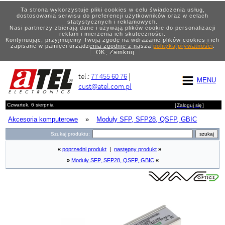
Ta strona wykorzystuje pliki cookies w celu świadczenia usług,
dostosowania serwisu do preferencji użytkowników oraz w celach
statystycznych i reklamowych.
Nasi partnerzy zbierają dane i używają plików cookie do personalizacji
reklam i mierzenia ich skuteczności.
Kontynuując, przyjmujemy Twoją zgodę na wdrażanie plików cookies i ich
zapisane w pamięci urządzenia zgodnie z naszą
polityką prywatności
.
OK, Zamknij
tel.:
77 455 60 76
|
MENU
cust@atel.com.pl
Czwartek, 6 sierpnia
[
Zaloguj się
]
Akcesoria komputerowe
»
Moduły SFP, SFP28, QSFP, GBIC
Szukaj produktu:
«
poprzedni produkt
|
następny produkt
»
»
Moduły SFP, SFP28, QSFP, GBIC
«