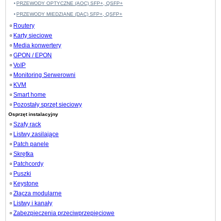
PRZEWODY OPTYCZNE (AOC) SFP+, QSFP+
PRZEWODY MIEDZIANE (DAC) SFP+, QSFP+
Routery
Karty sieciowe
Media konwertery
GPON / EPON
VoIP
Monitoring Serwerowni
KVM
Smart home
Pozostały sprzęt sieciowy
Osprzęt instalacyjny
Szafy rack
Listwy zasilające
Patch panele
Skrętka
Patchcordy
Puszki
Keystone
Złącza modularne
Listwy i kanały
Zabezpieczenia przeciwprzepięciowe