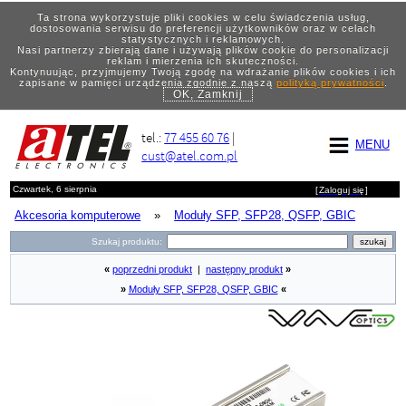
Ta strona wykorzystuje pliki cookies w celu świadczenia usług,
dostosowania serwisu do preferencji użytkowników oraz w celach
statystycznych i reklamowych.
Nasi partnerzy zbierają dane i używają plików cookie do personalizacji
reklam i mierzenia ich skuteczności.
Kontynuując, przyjmujemy Twoją zgodę na wdrażanie plików cookies i ich
zapisane w pamięci urządzenia zgodnie z naszą
polityką prywatności
.
OK, Zamknij
tel.:
77 455 60 76
|
MENU
cust@atel.com.pl
Czwartek, 6 sierpnia
[
Zaloguj się
]
Akcesoria komputerowe
»
Moduły SFP, SFP28, QSFP, GBIC
Szukaj produktu:
«
poprzedni produkt
|
następny produkt
»
»
Moduły SFP, SFP28, QSFP, GBIC
«