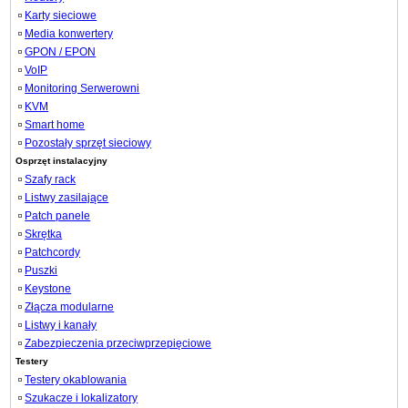
Karty sieciowe
Media konwertery
GPON / EPON
VoIP
Monitoring Serwerowni
KVM
Smart home
Pozostały sprzęt sieciowy
Osprzęt instalacyjny
Szafy rack
Listwy zasilające
Patch panele
Skrętka
Patchcordy
Puszki
Keystone
Złącza modularne
Listwy i kanały
Zabezpieczenia przeciwprzepięciowe
Testery
Testery okablowania
Szukacze i lokalizatory