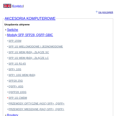
[
English»
]
na początek
AKCESORIA KOMPUTEROWE
Urządzenia aktywne
Switche
Moduły SFP, SFP28, QSFP, GBIC
SFP 155M
SFP 1G WIELOMODOWE I JEDNOMODOWE
SFP 1G WDM (BiDi) - ZŁĄCZE SC
SFP 1G WDM (BiDi) - ZŁĄCZE LC
SFP 1G RJ-45
SFP+ 10G
SFP+ 10G WDM (BiDi)
SFP28 25G
QSFP+ 40G
QSFP28 100G
SFP 1G CWDM
PRZEWODY OPTYCZNE (AOC) SFP+, QSFP+
PRZEWODY MIEDZIANE (DAC) SFP+, QSFP+
Routery