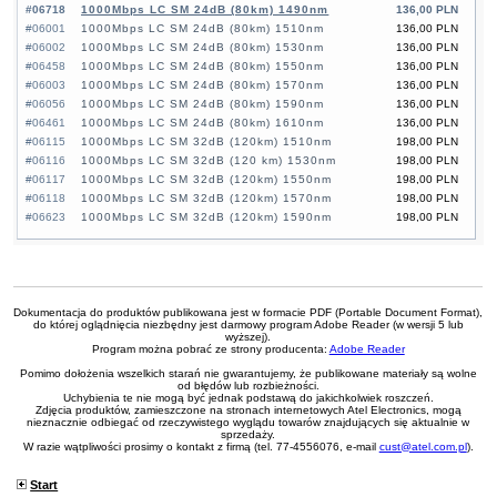
#06718
1000Mbps LC SM 24dB (80km) 1490nm
136,00 PLN
#06001
1000Mbps LC SM 24dB (80km) 1510nm
136,00 PLN
#06002
1000Mbps LC SM 24dB (80km) 1530nm
136,00 PLN
#06458
1000Mbps LC SM 24dB (80km) 1550nm
136,00 PLN
#06003
1000Mbps LC SM 24dB (80km) 1570nm
136,00 PLN
#06056
1000Mbps LC SM 24dB (80km) 1590nm
136,00 PLN
#06461
1000Mbps LC SM 24dB (80km) 1610nm
136,00 PLN
#06115
1000Mbps LC SM 32dB (120km) 1510nm
198,00 PLN
#06116
1000Mbps LC SM 32dB (120 km) 1530nm
198,00 PLN
#06117
1000Mbps LC SM 32dB (120km) 1550nm
198,00 PLN
#06118
1000Mbps LC SM 32dB (120km) 1570nm
198,00 PLN
#06623
1000Mbps LC SM 32dB (120km) 1590nm
198,00 PLN
Dokumentacja do produktów publikowana jest w formacie PDF (Portable Document Format),
do której oglądnięcia niezbędny jest darmowy program Adobe Reader (w wersji 5 lub
wyższej).
Program można pobrać ze strony producenta:
Adobe Reader
Pomimo dołożenia wszelkich starań nie gwarantujemy, że publikowane materiały są wolne
od błędów lub rozbieżności.
Uchybienia te nie mogą być jednak podstawą do jakichkolwiek roszczeń.
Zdjęcia produktów, zamieszczone na stronach internetowych Atel Electronics, mogą
nieznacznie odbiegać od rzeczywistego wyglądu towarów znajdujących się aktualnie w
sprzedaży.
W razie wątpliwości prosimy o kontakt z firmą (tel. 77-4556076, e-mail
cust@atel.com.pl
).
Start