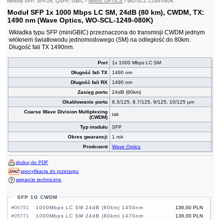
Moduły SFP, SFP28, QSFP, GBIC
›
WAVE OPTICS
›
WO-SCL-1249-080K
Moduł SFP 1x 1000 Mbps LC SM, 24dB (80 km), CWDM, TX:
1490 nm (Wave Optics, WO-SCL-1249-080K)
Wkładka typu SFP (miniGBIC) przeznaczona do transmisji CWDM jednym
włóknem światłowodu jednomodowego (SM) na odległość do 80km.
Długość fali TX 1490nm.
Port
1x 1000 Mbps LC SM
Długość fali TX
1490 nm
Długość fali RX
1490 nm
Zasięg portu
24dB (80km)
Okablowanie portu
8.3/125, 8.7/125, 9/125, 10/125 µm
Coarse Wave Division Multiplexing
tak
(
CWDM
)
Typ modułu
SFP
Okres gwarancji
1 rok
Prodcuent
Wave Optics
drukuj do PDF
specyfikacja do przetargu
wsparcie techniczne
SFP 1G CWDM
#06751
1000Mbps LC SM 24dB (80km) 1450nm
136,00 PLN
#05771
1000Mbps LC SM 24dB (80km) 1470nm
136,00 PLN