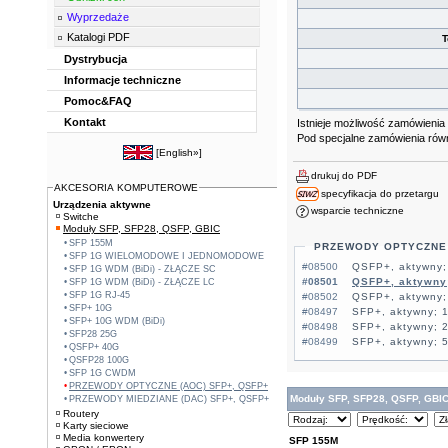
Wyprzedaże
Katalogi PDF
T
Dystrybucja
Informacje techniczne
Pomoc&FAQ
Kontakt
Istnieje możliwość zamówienia 
Pod specjalne zamówienia rów
[
English»
]
drukuj do PDF
AKCESORIA KOMPUTEROWE
specyfikacja do przetargu
Urządzenia aktywne
wsparcie techniczne
Switche
Moduły SFP, SFP28, QSFP, GBIC
SFP 155M
PRZEWODY OPTYCZNE 
SFP 1G WIELOMODOWE I JEDNOMODOWE
#08500
QSFP+, aktywny;
SFP 1G WDM (BiDi) - ZŁĄCZE SC
#08501
QSFP+, aktywny
SFP 1G WDM (BiDi) - ZŁĄCZE LC
SFP 1G RJ-45
#08502
QSFP+, aktywny;
SFP+ 10G
#08497
SFP+, aktywny; 
SFP+ 10G WDM (BiDi)
#08498
SFP+, aktywny; 
SFP28 25G
#08499
SFP+, aktywny; 
QSFP+ 40G
QSFP28 100G
SFP 1G CWDM
PRZEWODY OPTYCZNE (AOC) SFP+, QSFP+
Moduły SFP, SFP28, QSFP, GBI
PRZEWODY MIEDZIANE (DAC) SFP+, QSFP+
Routery
Karty sieciowe
Media konwertery
SFP 155M