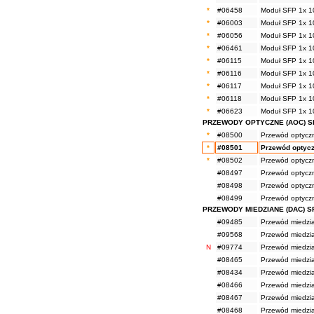
*
#06458
Moduł SFP 1x 1
*
#06003
Moduł SFP 1x 1
*
#06056
Moduł SFP 1x 1
*
#06461
Moduł SFP 1x 1
*
#06115
Moduł SFP 1x 1
*
#06116
Moduł SFP 1x 1
*
#06117
Moduł SFP 1x 1
*
#06118
Moduł SFP 1x 1
*
#06623
Moduł SFP 1x 1
PRZEWODY OPTYCZNE (AOC) S
*
#08500
Przewód optycz
*
#08501
Przewód optyc
*
#08502
Przewód optycz
#08497
Przewód optycz
#08498
Przewód optycz
#08499
Przewód optycz
PRZEWODY MIEDZIANE (DAC) S
#09485
Przewód miedzi
#09568
Przewód miedzi
N
#09774
Przewód miedzi
#08465
Przewód miedzi
#08434
Przewód miedzi
#08466
Przewód miedzi
#08467
Przewód miedzi
#08468
Przewód miedzi