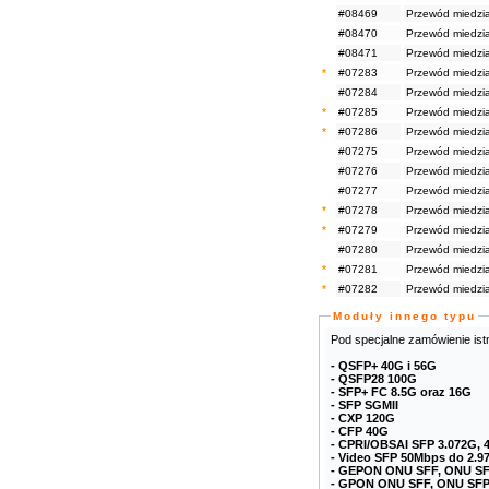
#08469
Przewód miedzi
#08470
Przewód miedzi
#08471
Przewód miedzi
*
#07283
Przewód miedzi
#07284
Przewód miedzi
*
#07285
Przewód miedzi
*
#07286
Przewód miedzi
#07275
Przewód miedzi
#07276
Przewód miedzi
#07277
Przewód miedzi
*
#07278
Przewód miedzi
*
#07279
Przewód miedzi
#07280
Przewód miedzi
*
#07281
Przewód miedzi
*
#07282
Przewód miedzi
Moduły innego typu
Pod specjalne zamówienie ist
- QSFP+ 40G i 56G
- QSFP28 100G
- SFP+ FC 8.5G oraz 16G
- SFP SGMII
- CXP 120G
- CFP 40G
- CPRI/OBSAI SFP 3.072G, 4
- Video SFP 50Mbps do 2.
- GEPON ONU SFF, ONU SF
- GPON ONU SFF, ONU SFP