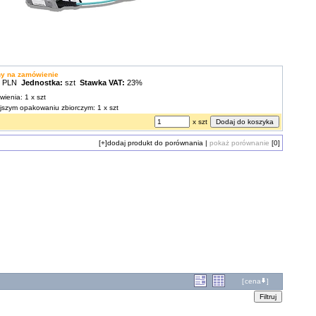
ny na zamówienie
0 PLN
Jednostka:
szt
Stawka VAT:
23%
wienia: 1 x szt
ejszym opakowaniu zbiorczym: 1 x szt
x szt
[+]
dodaj produkt do porównania
|
pokaż porównanie
[0]
[
cena
]