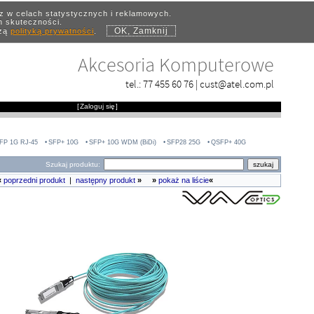
az w celach statystycznych i reklamowych.
ch skuteczności.
OK, Zamknij
szą
polityką prywatności
.
Akcesoria Komputerowe
tel.:
77 455 60 76
|
cust@atel.com.pl
[
Zaloguj się
]
FP 1G RJ-45
SFP+ 10G
SFP+ 10G WDM (BiDi)
SFP28 25G
QSFP+ 40G
Szukaj produktu:
«
poprzedni produkt
|
następny produkt
»
»
pokaż na liście
«