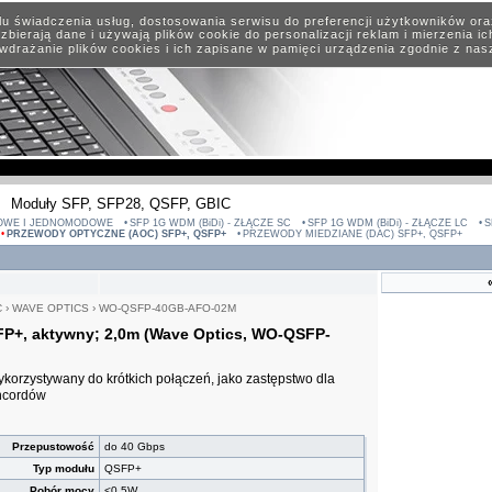
elu świadczenia usług, dostosowania serwisu do preferencji użytkowników or
zbierają dane i używają plików cookie do personalizacji reklam i mierzenia i
wdrażanie plików cookies i ich zapisane w pamięci urządzenia zgodnie z na
Moduły SFP, SFP28, QSFP, GBIC
OWE I JEDNOMODOWE
SFP 1G WDM (BiDi) - ZŁĄCZE SC
SFP 1G WDM (BiDi) - ZŁĄCZE LC
S
PRZEWODY OPTYCZNE (AOC) SFP+, QSFP+
PRZEWODY MIEDZIANE (DAC) SFP+, QSFP+
C
›
WAVE OPTICS
›
WO-QSFP-40GB-AFO-02M
P+, aktywny; 2,0m (Wave Optics, WO-QSFP-
orzystywany do krótkich połączeń, jako zastępstwo dla
hcordów
Przepustowość
do 40 Gbps
Typ modułu
QSFP+
Pobór mocy
<0,5W