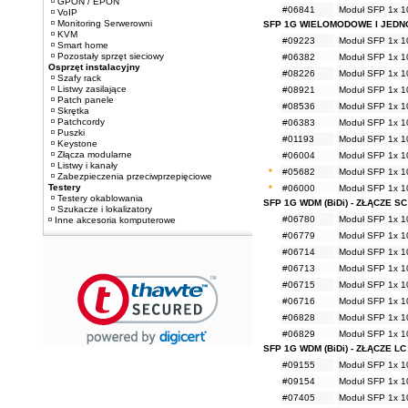
GPON / EPON
#06841
Moduł SFP 1x 1
VoIP
Monitoring Serwerowni
SFP 1G WIELOMODOWE I JED
KVM
#09223
Moduł SFP 1x 1
Smart home
Pozostały sprzęt sieciowy
#06382
Moduł SFP 1x 1
Osprzęt instalacyjny
#08226
Moduł SFP 1x 1
Szafy rack
Listwy zasilające
#08921
Moduł SFP 1x 1
Patch panele
#08536
Moduł SFP 1x 1
Skrętka
Patchcordy
#06383
Moduł SFP 1x 1
Puszki
#01193
Moduł SFP 1x 1
Keystone
Złącza modularne
#06004
Moduł SFP 1x 1
Listwy i kanały
*
#05682
Moduł SFP 1x 1
Zabezpieczenia przeciwprzepięciowe
Testery
*
#06000
Moduł SFP 1x 1
Testery okablowania
SFP 1G WDM (BiDi) - ZŁĄCZE SC
Szukacze i lokalizatory
#06780
Moduł SFP 1x 
Inne akcesoria komputerowe
#06779
Moduł SFP 1x 
#06714
Moduł SFP 1x 
#06713
Moduł SFP 1x 
#06715
Moduł SFP 1x 
#06716
Moduł SFP 1x 
#06828
Moduł SFP 1x 
#06829
Moduł SFP 1x 
SFP 1G WDM (BiDi) - ZŁĄCZE LC
#09155
Moduł SFP 1x 1
#09154
Moduł SFP 1x 1
#07405
Moduł SFP 1x 1