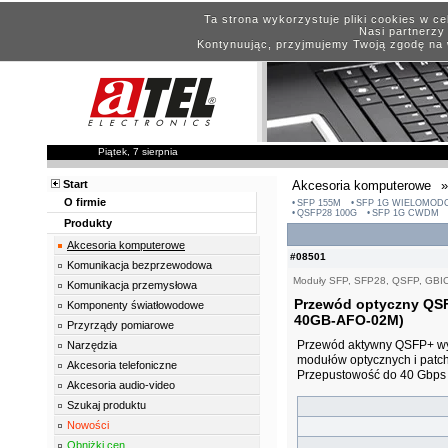
Ta strona wykorzystuje pliki cookies w c
Nasi partnerzy 
Kontynuując, przyjmujemy Twoją zgodę na 
Piątek, 7 sierpnia
Start
Akcesoria komputerowe
»
O firmie
SFP 155M
SFP 1G WIELOMOD
QSFP28 100G
SFP 1G CWDM
Produkty
Akcesoria komputerowe
#08501
Komunikacja bezprzewodowa
Moduły SFP, SFP28, QSFP, GBI
Komunikacja przemysłowa
Przewód optyczny QSF
Komponenty światłowodowe
40GB-AFO-02M)
Przyrządy pomiarowe
Przewód aktywny QSFP+ wyk
Narzędzia
modułów optycznych i patc
Akcesoria telefoniczne
Przepustowość do 40 Gbps
Akcesoria audio-video
Szukaj produktu
Nowości
Obniżki cen