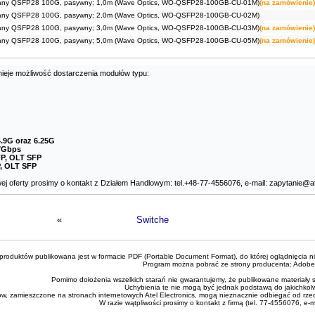
any QSFP28 100G, pasywny; 1,0m (Wave Optics, WO-QSFP28-100GB-CU-01M)
(na zamówienie)
any QSFP28 100G, pasywny; 2,0m (Wave Optics, WO-QSFP28-100GB-CU-02M)
any QSFP28 100G, pasywny; 3,0m (Wave Optics, WO-QSFP28-100GB-CU-03M)
(na zamówienie)
any QSFP28 100G, pasywny; 5,0m (Wave Optics, WO-QSFP28-100GB-CU-05M)
(na zamówienie)
nieje możliwość dostarczenia modułów typu:
.9G oraz 6.25G
97Gbps
P, OLT SFP
, OLT SFP
j oferty prosimy o kontakt z Działem Handlowym: tel.+48-77-4556076, e-mail: zapytanie@at
«
Switche
roduktów publikowana jest w formacie PDF (Portable Document Format), do której oglądnięcia n
Program można pobrać ze strony producenta:
Adobe
Pomimo dołożenia wszelkich starań nie gwarantujemy, że publikowane materiały s
Uchybienia te nie mogą być jednak podstawą do jakichkol
ów, zamieszczone na stronach internetowych Atel Electronics, mogą nieznacznie odbiegać od rze
W razie wątpliwości prosimy o kontakt z firmą (tel. 77-4556076, e-