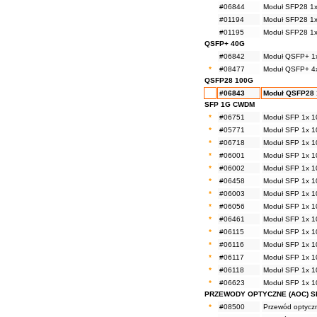
#06844
Moduł SFP28 1x
#01194
Moduł SFP28 1x
#01195
Moduł SFP28 1x
QSFP+ 40G
#06842
Moduł QSFP+ 1x
*
#08477
Moduł QSFP+ 4
QSFP28 100G
#06843
Moduł QSFP28 
SFP 1G CWDM
*
#06751
Moduł SFP 1x 1
*
#05771
Moduł SFP 1x 1
*
#06718
Moduł SFP 1x 1
*
#06001
Moduł SFP 1x 1
*
#06002
Moduł SFP 1x 1
*
#06458
Moduł SFP 1x 1
*
#06003
Moduł SFP 1x 1
*
#06056
Moduł SFP 1x 1
*
#06461
Moduł SFP 1x 1
*
#06115
Moduł SFP 1x 1
*
#06116
Moduł SFP 1x 1
*
#06117
Moduł SFP 1x 1
*
#06118
Moduł SFP 1x 1
*
#06623
Moduł SFP 1x 1
PRZEWODY OPTYCZNE (AOC) S
*
#08500
Przewód optycz