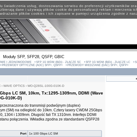
elu świadczenia usług, dostosowania serwisu do preferencji użytkowników or
zbierają dane i używają plików cookie do personalizacji reklam i mierzenia i
wdrażanie plików cookies i ich zapisane w pamięci urządzenia zgodnie z na
Moduły SFP, SFP28, QSFP, GBIC
OWE I JEDNOMODOWE
SFP 1G WDM (BiDi) - ZŁĄCZE SC
SFP 1G WDM (BiDi) - ZŁĄCZE LC
S
PRZEWODY OPTYCZNE (AOC) SFP+, QSFP+
PRZEWODY MIEDZIANE (DAC) SFP+, QSFP+
C
›
WAVE OPTICS
›
WO-Q28SL-100G-010K-D
Gbps LC SM, 10km, Tx:1295-1309nm, DDMI (Wave
0G-010K-D)
rzeznaczona do transmisji podwójnym (duplex)
m (SM) na odległość do 10km. Cztery lasery CWDM 25Gbps
00, 1304 i 1309nm. Długość fali TX 1310nm. Interfejs DDMI
stanu połączenia. Wkładka zgodna ze standardami QSFP28
Port
1x 100 Gbps LC SM