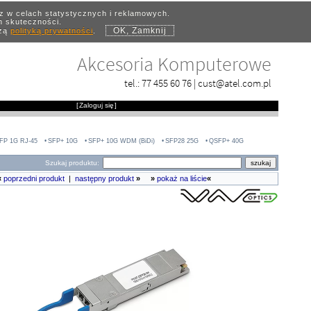
az w celach statystycznych i reklamowych.
ch skuteczności.
OK, Zamknij
szą
polityką prywatności
.
Akcesoria Komputerowe
tel.:
77 455 60 76
|
cust@atel.com.pl
[
Zaloguj się
]
FP 1G RJ-45
SFP+ 10G
SFP+ 10G WDM (BiDi)
SFP28 25G
QSFP+ 40G
Szukaj produktu:
«
poprzedni produkt
|
następny produkt
»
»
pokaż na liście
«