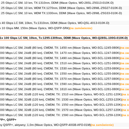
 25 Gbps LC SM, 10 km, TX:1310nm, DDMI (Wave Optics, WO-28SL-25G13-010K-D)
 25 Gbps LC SM, 10 km, WDM TX:1270nm, DDMI (Wave Optics, WO-28WL-25G27-010K-D)
 25 Gbps LC SM, 10 km, WDM TX:1330nm, DDMI (Wave Optics, WO-28WL-25G33-010K-D)
 40 Gbps LC SM, 10km, Tx:1310nm, DDMI (Wave Optics, WO-QSL-4013-010K-D)
x 10 Gbps MM, 150m (Wave Optics, WO-QSFP-SR4)
(na zamówienie)
1x 100 Gbps LC SM, 10km, Tx:1295-1309nm, DDMI (Wave Optics, WO-Q28SL-100G-010K-D)
000 Mbps LC SM, 24dB (80 km), CWDM, TX: 1450 nm (Wave Optics, WO-SCL-1245-080K)
(na z
000 Mbps LC SM, 24dB (80 km), CWDM, TX: 1470 nm (Wave Optics, WO-SCL-1247-080K)
(na z
000 Mbps LC SM, 24dB (80 km), CWDM, TX: 1490 nm (Wave Optics, WO-SCL-1249-080K)
(na z
000 Mbps LC SM, 24dB (80 km), CWDM, TX: 1510 nm (Wave Optics, WO-SCL-1251-080K)
(na z
000 Mbps LC SM, 24dB (80 km), CWDM, TX: 1530 nm (Wave Optics, WO-SCL-1253-080K)
(na z
000 Mbps LC SM, 24dB (80 km), CWDM, TX: 1550 nm (Wave Optics, WO-SCL-1255-080K)
(na z
000 Mbps LC SM, 24dB (80 km), CWDM, TX: 1570 nm (Wave Optics, WO-SCL-1257-080K)
(na z
000 Mbps LC SM, 24dB (80 km), CWDM, TX: 1590 nm (Wave Optics, WO-SCL-1259-080K)
(na z
000 Mbps LC SM, 24dB (80 km), CWDM, TX: 1610 nm (Wave Optics, WO-SCL-1261-080K)
(na z
000 Mbps LC SM, 32dB (120 km), CWDM, TX: 1510 nm (Wave Optics, WO-SCL-1251-120K)
(na 
000 Mbps LC SM, 32dB (120 km), CWDM, TX: 1530 nm (Wave Optics, WO-SCL-1253-120K)
(na 
000 Mbps LC SM, 32dB (120 km), CWDM, TX: 1550 nm (Wave Optics, WO-SCL-1255-120K)
(na 
000 Mbps LC SM, 32dB (120 km), CWDM, TX: 1570 nm (Wave Optics, WO-SCL-1257-120K)
(na 
000 Mbps LC SM, 32dB (120 km), CWDM, TX: 1590 nm (Wave Optics, WO-SCL-1259-120K)
(na 
FP+, QSFP+
ny QSFP+, aktywny; 1,0m (Wave Optics, WO-QSFP-40GB-AFO-01M)
(na zamówienie)