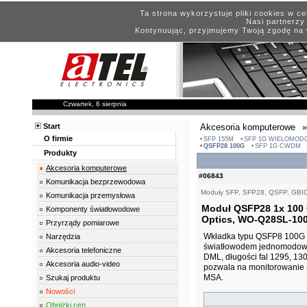
Ta strona wykorzystuje pliki cookies w c
Nasi partnerzy 
Kontynuując, przyjmujemy Twoją zgodę na 
Czwartek, 6 sierpnia
Start
Akcesoria komputerowe
»
O firmie
SFP 155M
SFP 1G WIELOMOD
QSFP28 100G
SFP 1G CWDM
Produkty
Akcesoria komputerowe
#06843
Komunikacja bezprzewodowa
Moduły SFP, SFP28, QSFP, GBI
Komunikacja przemysłowa
Moduł QSFP28 1x 100 
Komponenty światłowodowe
Optics, WO-Q28SL-10
Przyrządy pomiarowe
Wkładka typu QSFP8 100G p
Narzędzia
światłowodem jednomodowy
Akcesoria telefoniczne
DML, długości fal 1295, 13
Akcesoria audio-video
pozwala na monitorowanie 
MSA.
Szukaj produktu
Nowości
Obniżki cen