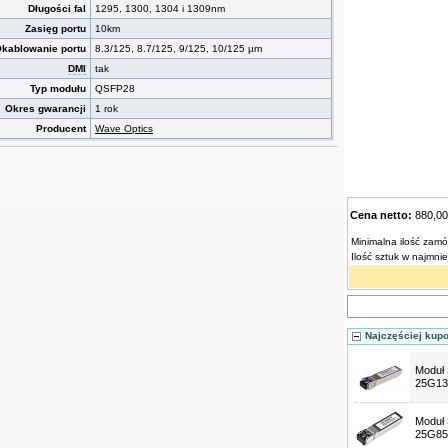
Długości fal
1295, 1300, 1304 i 1309nm
Zasięg portu
10km
kablowanie portu
8.3/125, 8.7/125, 9/125, 10/125 µm
DMI
tak
Typ modułu
QSFP28
Okres gwarancji
1 rok
Producent
Wave Optics
Cena netto:
880,0
Minimalna ilość zamó
Ilość sztuk w najmni
Najczęściej kup
Moduł
25G13
Moduł
25G85