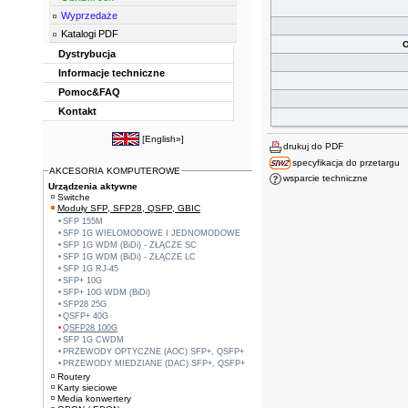
Wyprzedaże
Katalogi PDF
O
Dystrybucja
Informacje techniczne
Pomoc&FAQ
Kontakt
[
English»
]
drukuj do PDF
specyfikacja do przetargu
AKCESORIA KOMPUTEROWE
wsparcie techniczne
Urządzenia aktywne
Switche
Moduły SFP, SFP28, QSFP, GBIC
SFP 155M
SFP 1G WIELOMODOWE I JEDNOMODOWE
SFP 1G WDM (BiDi) - ZŁĄCZE SC
SFP 1G WDM (BiDi) - ZŁĄCZE LC
SFP 1G RJ-45
SFP+ 10G
SFP+ 10G WDM (BiDi)
SFP28 25G
QSFP+ 40G
QSFP28 100G
SFP 1G CWDM
PRZEWODY OPTYCZNE (AOC) SFP+, QSFP+
PRZEWODY MIEDZIANE (DAC) SFP+, QSFP+
Routery
Karty sieciowe
Media konwertery