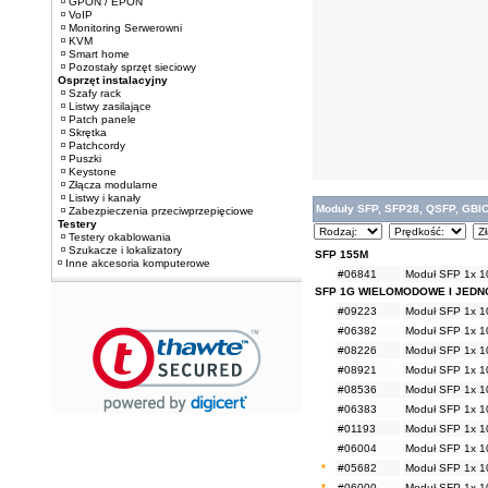
GPON / EPON
VoIP
Monitoring Serwerowni
KVM
Smart home
Pozostały sprzęt sieciowy
Osprzęt instalacyjny
Szafy rack
Listwy zasilające
Patch panele
Skrętka
Patchcordy
Puszki
Keystone
Złącza modularne
Listwy i kanały
Moduły SFP, SFP28, QSFP, GBI
Zabezpieczenia przeciwprzepięciowe
Testery
Testery okablowania
Szukacze i lokalizatory
SFP 155M
Inne akcesoria komputerowe
#06841
Moduł SFP 1x 1
SFP 1G WIELOMODOWE I JED
#09223
Moduł SFP 1x 1
#06382
Moduł SFP 1x 1
#08226
Moduł SFP 1x 1
#08921
Moduł SFP 1x 1
#08536
Moduł SFP 1x 1
#06383
Moduł SFP 1x 1
#01193
Moduł SFP 1x 1
#06004
Moduł SFP 1x 1
*
#05682
Moduł SFP 1x 1
*
#06000
Moduł SFP 1x 1