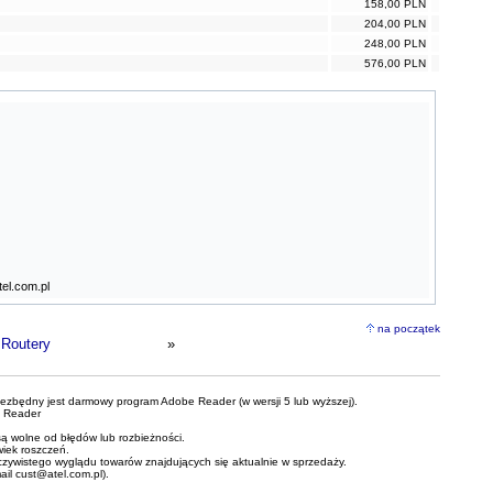
158,00 PLN
204,00 PLN
248,00 PLN
576,00 PLN
el.com.pl
na początek
Routery
»
iezbędny jest darmowy program Adobe Reader (w wersji 5 lub wyższej).
 Reader
ą wolne od błędów lub rozbieżności.
wiek roszczeń.
czywistego wyglądu towarów znajdujących się aktualnie w sprzedaży.
mail
cust@atel.com.pl
).