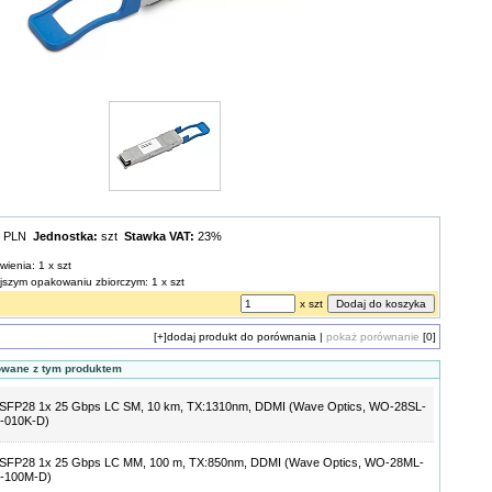
0 PLN
Jednostka:
szt
Stawka VAT:
23%
wienia: 1 x szt
ejszym opakowaniu zbiorczym: 1 x szt
x szt
[+]
dodaj produkt do porównania
|
pokaż porównanie
[0]
owane z tym produktem
 SFP28 1x 25 Gbps LC SM, 10 km, TX:1310nm, DDMI (Wave Optics, WO-28SL-
-010K-D)
 SFP28 1x 25 Gbps LC MM, 100 m, TX:850nm, DDMI (Wave Optics, WO-28ML-
-100M-D)