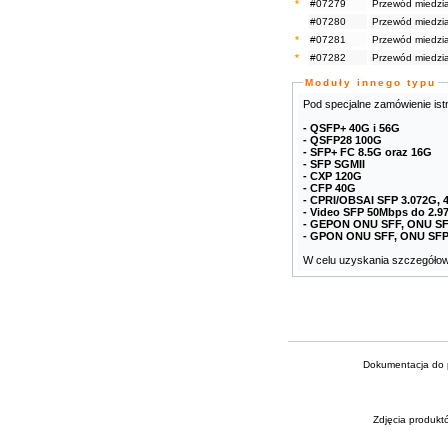
*
#07279
Przewód miedzi
#07280
Przewód miedzi
*
#07281
Przewód miedzi
*
#07282
Przewód miedzi
Moduły innego typu
Pod specjalne zamówienie ist
- QSFP+ 40G i 56G
- QSFP28 100G
- SFP+ FC 8.5G oraz 16G
- SFP SGMII
- CXP 120G
- CFP 40G
- CPRI/OBSAI SFP 3.072G, 4
- Video SFP 50Mbps do 2.
- GEPON ONU SFF, ONU SF
- GPON ONU SFF, ONU SFP
W celu uzyskania szczegółowe
Dokumentacja do p
Zdjęcia produkt