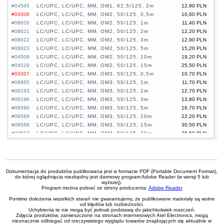
#04545
LC/UPC, LC/UPC, MM, OM1, 62,5/125, 2m
12,90 PLN
#03306
LC/UPC, LC/UPC, MM, OM2, 50/125, 0,5m
10,60 PLN
#08620
LC/UPC, LC/UPC, MM, OM2, 50/125, 1m
11,40 PLN
#08621
LC/UPC, LC/UPC, MM, OM2, 50/125, 2m
12,20 PLN
#08622
LC/UPC, LC/UPC, MM, OM2, 50/125, 3m
12,90 PLN
#08623
LC/UPC, LC/UPC, MM, OM2, 50/125, 5m
15,20 PLN
#04509
LC/UPC, LC/UPC, MM, OM2, 50/125, 10m
19,20 PLN
#04529
LC/UPC, LC/UPC, MM, OM2, 50/125, 15m
25,50 PLN
#03307
LC/UPC, LC/UPC, MM, OM3, 50/125, 0,5m
10,70 PLN
#08865
LC/UPC, LC/UPC, MM, OM3, 50/125, 1m
11,70 PLN
#08193
LC/UPC, LC/UPC, MM, OM3, 50/125, 2m
12,70 PLN
#08196
LC/UPC, LC/UPC, MM, OM3, 50/125, 3m
13,80 PLN
#08590
LC/UPC, LC/UPC, MM, OM3, 50/125, 5m
16,70 PLN
#08589
LC/UPC, LC/UPC, MM, OM3, 50/125, 10m
22,20 PLN
#08588
LC/UPC, LC/UPC, MM, OM3, 50/125, 15m
30,50 PLN
#08587
LC/UPC, LC/UPC, MM, OM3, 50/125, 20m
36,50 PLN
#08586
LC/UPC, LC/UPC, MM, OM3, 50/125, 25m
42,60 PLN
#07489
LC/UPC, LC/UPC, MM, OM4, 50/125, 1m
12,80 PLN
#07490
LC/UPC, LC/UPC, MM, OM4, 50/125, 2m
15,00 PLN
#07491
LC/UPC, LC/UPC, MM, OM4, 50/125, 3m
17,20 PLN
Dokumentacja do produktów publikowana jest w formacie PDF (Portable Document Format),
#07492
LC/UPC, LC/UPC, MM, OM4, 50/125, 5m
22,70 PLN
do której oglądnięcia niezbędny jest darmowy program Adobe Reader (w wersji 5 lub
wyższej).
#07493
LC/UPC, LC/UPC, MM, OM4, 50/125, 10m
34,20 PLN
Program można pobrać ze strony producenta:
Adobe Reader
#07494
LC/UPC, LC/UPC, MM, OM4, 50/125, 15m
50,30 PLN
Pomimo dołożenia wszelkich starań nie gwarantujemy, że publikowane materiały są wolne
#04537
LC/UPC, FC/UPC, MM, OM3, 50/125, 10m
11,40 PLN
od błędów lub rozbieżności.
#08612
Uchybienia te nie mogą być jednak podstawą do jakichkolwiek roszczeń.
LC/UPC, LC/UPC, SM, G652D, 9/125, 1m
11,60 PLN
Zdjęcia produktów, zamieszczone na stronach internetowych Atel Electronics, mogą
#08613
LC/UPC, LC/UPC, SM, G652D, 9/125, 2m
12,20 PLN
nieznacznie odbiegać od rzeczywistego wyglądu towarów znajdujących się aktualnie w