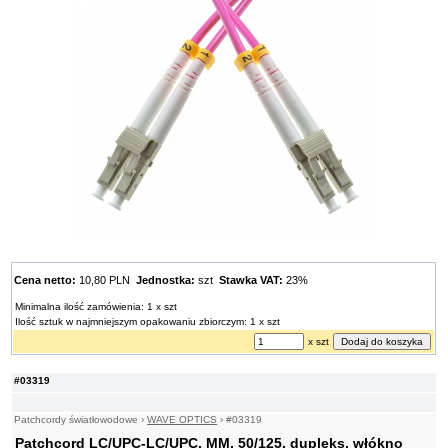
Cena netto:
10,80 PLN
Jednostka:
szt
Stawka VAT:
23%
Minimalna ilość zamówienia: 1 x szt
Ilość sztuk w najmniejszym opakowaniu zbiorczym: 1 x szt
x szt
#03319
Patchcordy światłowodowe
›
WAVE OPTICS
›
#03319
Patchcord LC/UPC-LC/UPC, MM, 50/125, dupleks, włókno