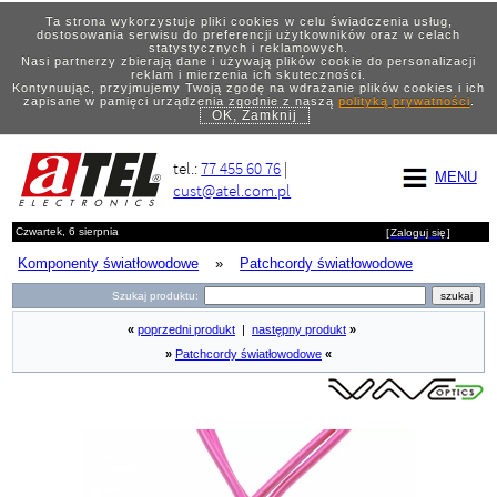
Ta strona wykorzystuje pliki cookies w celu świadczenia usług,
dostosowania serwisu do preferencji użytkowników oraz w celach
statystycznych i reklamowych.
Nasi partnerzy zbierają dane i używają plików cookie do personalizacji
reklam i mierzenia ich skuteczności.
Kontynuując, przyjmujemy Twoją zgodę na wdrażanie plików cookies i ich
zapisane w pamięci urządzenia zgodnie z naszą
polityką prywatności
.
OK, Zamknij
tel.:
77 455 60 76
|
MENU
cust@atel.com.pl
Czwartek, 6 sierpnia
[
Zaloguj się
]
Komponenty światłowodowe
»
Patchcordy światłowodowe
Szukaj produktu:
«
poprzedni produkt
|
następny produkt
»
»
Patchcordy światłowodowe
«