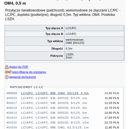
OM4, 0,5 m
Przyłącze światłowodowe (patchcord), wielomodowe ze złączami LC/PC -
LC/PC, dupleks (podwójne), długość 0,5m. Typ włókna: OM4. Powłoka
LSZH.
Typ złącza A
LC/UPC
Typ złącza B
LC/UPC
wielomodowe,
Typ włókna
OM4 (50/125)
Długość
0,5m
LSZH
,
Pokrycie
2mm
drukuj do PDF
specyfikacja do przetargu
wsparcie techniczne
PATCHCORDY LC-LC
#03319
LC/UPC, LC/UPC, MM, OM4, 50/125, 0,5m
10,80 PLN
#08616
LC/APC, LC/APC, SM, G652D, 9/125, 1m
11,60 PLN
#08617
LC/APC, LC/APC, SM, G652D, 9/125, 2m
12,20 PLN
#08618
LC/APC, LC/APC, SM, G652D, 9/125, 3m
12,70 PLN
#08619
LC/APC, LC/APC, SM, G652D, 9/125, 5m
14,60 PLN
#04510
LC/APC, LC/APC, SM, G652D, 9/125, 10m
17,60 PLN
#04530
LC/APC, LC/APC, SM, G652D, 9/125, 15m
22,70 PLN
#04544
LC/UPC, LC/UPC, MM, OM1, 62,5/125, 1m
11,80 PLN