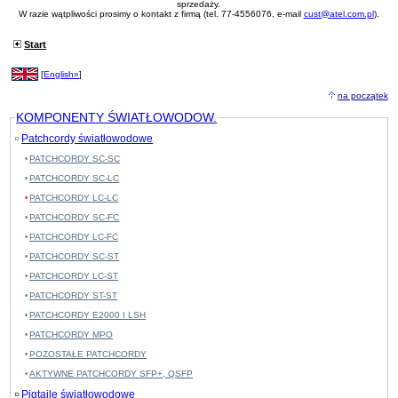
sprzedaży.
#08614
LC/UPC, LC/UPC, SM, G652D, 9/125, 3m
12,70 PLN
W razie wątpliwości prosimy o kontakt z firmą (tel. 77-4556076, e-mail
cust@atel.com.pl
).
#08615
LC/UPC, LC/UPC, SM, G652D, 9/125, 5m
14,60 PLN
#04508
LC/UPC, LC/UPC, SM, G652D, 9/125, 10m
17,60 PLN
Start
#04528
LC/UPC, LC/UPC, SM, G652D, 9/125, 15m
22,70 PLN
[
English»
]
na początek
KOMPONENTY ŚWIATŁOWODOW.
Patchcordy światłowodowe
PATCHCORDY SC-SC
PATCHCORDY SC-LC
PATCHCORDY LC-LC
PATCHCORDY SC-FC
PATCHCORDY LC-FC
PATCHCORDY SC-ST
PATCHCORDY LC-ST
PATCHCORDY ST-ST
PATCHCORDY E2000 I LSH
PATCHCORDY MPO
POZOSTAŁE PATCHCORDY
AKTYWNE PATCHCORDY SFP+, QSFP
Pigtaile światłowodowe