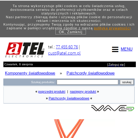
Ta strona wykorzystuje pliki cookies w celu świadczenia usług,
dostosowania serwisu do preferencji użytkowników oraz w celach
statystycznych i reklamowych.
Nasi partnerzy zbierają dane i używają plików cookie do personalizacji
reklam i mierzenia ich skuteczności.
Kontynuując, przyjmujemy Twoją zgodę na wdrażanie plików cookies i ich
zapisane w pamięci urządzenia zgodnie z naszą
polityką prywatności
.
OK, Zamknij
tel.:
77 455 60 76
|
MENU
cust@atel.com.pl
Czwartek, 6 sierpnia
[
Zaloguj się
]
Komponenty światłowodowe
»
Patchcordy światłowodowe
Szukaj produktu:
«
poprzedni produkt
|
następny produkt
»
»
Patchcordy światłowodowe
«