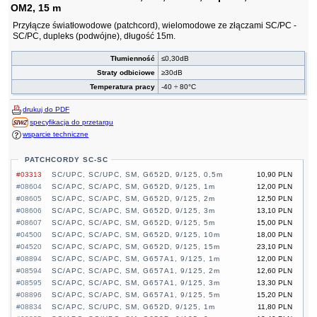
OM2, 15 m
Przyłącze światłowodowe (patchcord), wielomodowe ze złączami SC/PC -
SC/PC, dupleks (podwójne), długość 15m.
Tłumienność
≤0,30dB
Straty odbiciowe
≥30dB
Temperatura pracy
-40 ÷ 80°C
drukuj do PDF
specyfikacja do przetargu
wsparcie techniczne
PATCHCORDY SC-SC
#03313
SC/UPC, SC/UPC, SM, G652D, 9/125, 0,5m
10,90 PLN
#08604
SC/APC, SC/APC, SM, G652D, 9/125, 1m
12,00 PLN
#08605
SC/APC, SC/APC, SM, G652D, 9/125, 2m
12,50 PLN
#08606
SC/APC, SC/APC, SM, G652D, 9/125, 3m
13,10 PLN
#08607
SC/APC, SC/APC, SM, G652D, 9/125, 5m
15,00 PLN
#04500
SC/APC, SC/APC, SM, G652D, 9/125, 10m
18,00 PLN
#04520
SC/APC, SC/APC, SM, G652D, 9/125, 15m
23,10 PLN
#08894
SC/APC, SC/APC, SM, G657A1, 9/125, 1m
12,00 PLN
#08594
SC/APC, SC/APC, SM, G657A1, 9/125, 2m
12,60 PLN
#08595
SC/APC, SC/APC, SM, G657A1, 9/125, 3m
13,30 PLN
#08896
SC/APC, SC/APC, SM, G657A1, 9/125, 5m
15,20 PLN
#08834
SC/APC, SC/UPC, SM, G652D, 9/125, 1m
11,80 PLN