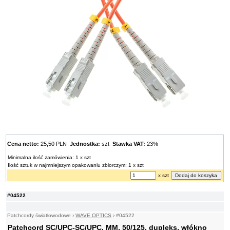
Cena netto:
25,50 PLN
Jednostka:
szt
Stawka VAT:
23%
Minimalna ilość zamówienia: 1 x szt
Ilość sztuk w najmniejszym opakowaniu zbiorczym: 1 x szt
x szt
#04522
Patchcordy światłowodowe
›
WAVE OPTICS
›
#04522
Patchcord SC/UPC-SC/UPC, MM, 50/125, dupleks, włókno