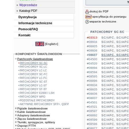
T
Wyprzedaże
Katalogi PDF
drukuj do PDF
specyfikacja do przetargu
Dystrybucja
wsparcie techniczne
Informacje techniczne
Pomoc&FAQ
PATCHCORDY SC-SC
Kontakt
#03313
SC/UPC, SC/UPC,
#08604
SC/APC, SC/APC
[
English»
]
#08605
SC/APC, SC/APC
#08606
SC/APC, SC/APC
KOMPONENTY ŚWIATŁOWODOW.
#08607
SC/APC, SC/APC
Patchcordy światłowodowe
#04500
SC/APC, SC/APC
PATCHCORDY SC-SC
#04520
SC/APC, SC/APC
PATCHCORDY SC-LC
#08894
SC/APC, SC/APC
PATCHCORDY LC-LC
#08594
SC/APC, SC/APC
PATCHCORDY SC-FC
#08595
SC/APC, SC/APC
PATCHCORDY LC-FC
#08896
SC/APC, SC/APC
PATCHCORDY SC-ST
#08834
SC/APC, SC/UPC
PATCHCORDY LC-ST
PATCHCORDY ST-ST
#08835
SC/APC, SC/UPC
PATCHCORDY E2000 I LSH
#08836
SC/APC, SC/UPC
PATCHCORDY MPO
#08837
SC/APC, SC/UPC
POZOSTAŁE PATCHCORDY
#04501
SC/APC, SC/UPC
AKTYWNE PATCHCORDY SFP+, QSFP
#04521
SC/APC, SC/UPC
Pigtaile światłowodowe
#08597
SC/APC, SC/UPC
Kable światłowodowe
Adaptery światłowodowe
#08892
SC/APC, SC/UPC
Złącza światłowodowe
#08599
SC/APC, SC/UPC
Tłumiki, sprzęgacze, splittery
#08596
SC/APC, SC/UPC
Osprzęt FTTH
#08877
SC/UPC, SC/UPC