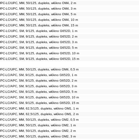
UPC-LC/UPC, MM, 50/125, dupleks, włókno OM4, 2 m
UPC-LC/UPC, MM, 50/125, dupleks, włókno OM4, 3 m
UPC-LC/UPC, MM, 50/125, dupleks, włókno OM4, 5 m
UPC-LC/UPC, MM, 50/125, dupleks, włókno OM4, 10 m
UPC-LC/UPC, MM, 50/125, dupleks, włókno OM4, 15 m
UPC-LC/UPC, SM, 9/125, dupleks, włókno G652D, 1 m
UPC-LC/UPC, SM, 9/125, dupleks, włókno G652D, 2 m
UPC-LC/UPC, SM, 9/125, dupleks, włókno G652D, 3 m
UPC-LC/UPC, SM, 9/125, dupleks, włókno G652D, 5 m
UPC-LC/UPC, SM, 9/125, dupleks, włókno G652D, 10 m
UPC-LC/UPC, SM, 9/125, dupleks, włókno G652D, 15 m
UPC-LC/UPC, MM, 50/125, dupleks, włókno OM4, 0,5 m
APC-LC/APC, SM, 9/125, dupleks, włókno G652D, 1 m
APC-LC/APC, SM, 9/125, dupleks, włókno G652D, 2 m
APC-LC/APC, SM, 9/125, dupleks, włókno G652D, 3 m
APC-LC/APC, SM, 9/125, dupleks, włókno G652D, 5 m
APC-LC/APC, SM, 9/125, dupleks, włókno G652D, 10 m
APC-LC/APC, SM, 9/125, dupleks, włókno G652D, 15 m
UPC-LC/UPC, MM, 62,5/125, dupleks, włókno OM1, 1 m
UPC-LC/UPC, MM, 62,5/125, dupleks, włókno OM1, 2 m
UPC-LC/UPC, MM, 50/125, dupleks, włókno OM2, 0,5 m
UPC-LC/UPC, MM, 50/125, dupleks, włókno OM2, 1 m
UPC-LC/UPC, MM, 50/125, dupleks, włókno OM2, 2 m
UPC-LC/UPC, MM, 50/125, dupleks, włókno OM2, 3 m