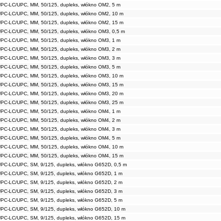
UPC-LC/UPC, MM, 50/125, dupleks, włókno OM2, 5 m
UPC-LC/UPC, MM, 50/125, dupleks, włókno OM2, 10 m
UPC-LC/UPC, MM, 50/125, dupleks, włókno OM2, 15 m
UPC-LC/UPC, MM, 50/125, dupleks, włókno OM3, 0,5 m
UPC-LC/UPC, MM, 50/125, dupleks, włókno OM3, 1 m
UPC-LC/UPC, MM, 50/125, dupleks, włókno OM3, 2 m
UPC-LC/UPC, MM, 50/125, dupleks, włókno OM3, 3 m
UPC-LC/UPC, MM, 50/125, dupleks, włókno OM3, 5 m
UPC-LC/UPC, MM, 50/125, dupleks, włókno OM3, 10 m
UPC-LC/UPC, MM, 50/125, dupleks, włókno OM3, 15 m
UPC-LC/UPC, MM, 50/125, dupleks, włókno OM3, 20 m
UPC-LC/UPC, MM, 50/125, dupleks, włókno OM3, 25 m
UPC-LC/UPC, MM, 50/125, dupleks, włókno OM4, 1 m
UPC-LC/UPC, MM, 50/125, dupleks, włókno OM4, 2 m
UPC-LC/UPC, MM, 50/125, dupleks, włókno OM4, 3 m
UPC-LC/UPC, MM, 50/125, dupleks, włókno OM4, 5 m
UPC-LC/UPC, MM, 50/125, dupleks, włókno OM4, 10 m
UPC-LC/UPC, MM, 50/125, dupleks, włókno OM4, 15 m
PC-LC/UPC, SM, 9/125, dupleks, włókno G652D, 0,5 m
UPC-LC/UPC, SM, 9/125, dupleks, włókno G652D, 1 m
UPC-LC/UPC, SM, 9/125, dupleks, włókno G652D, 2 m
UPC-LC/UPC, SM, 9/125, dupleks, włókno G652D, 3 m
UPC-LC/UPC, SM, 9/125, dupleks, włókno G652D, 5 m
UPC-LC/UPC, SM, 9/125, dupleks, włókno G652D, 10 m
UPC-LC/UPC, SM, 9/125, dupleks, włókno G652D, 15 m