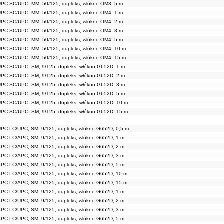
UPC-SC/UPC, MM, 50/125, dupleks, włókno OM3, 5 m
UPC-SC/UPC, MM, 50/125, dupleks, włókno OM4, 1 m
UPC-SC/UPC, MM, 50/125, dupleks, włókno OM4, 2 m
UPC-SC/UPC, MM, 50/125, dupleks, włókno OM4, 3 m
UPC-SC/UPC, MM, 50/125, dupleks, włókno OM4, 5 m
UPC-SC/UPC, MM, 50/125, dupleks, włókno OM4, 10 m
UPC-SC/UPC, MM, 50/125, dupleks, włókno OM4, 15 m
UPC-SC/UPC, SM, 9/125, dupleks, włókno G652D, 1 m
UPC-SC/UPC, SM, 9/125, dupleks, włókno G652D, 2 m
UPC-SC/UPC, SM, 9/125, dupleks, włókno G652D, 3 m
UPC-SC/UPC, SM, 9/125, dupleks, włókno G652D, 5 m
UPC-SC/UPC, SM, 9/125, dupleks, włókno G652D, 10 m
UPC-SC/UPC, SM, 9/125, dupleks, włókno G652D, 15 m
UPC-LC/UPC, SM, 9/125, dupleks, włókno G652D, 0,5 m
APC-LC/APC, SM, 9/125, dupleks, włókno G652D, 1 m
APC-LC/APC, SM, 9/125, dupleks, włókno G652D, 2 m
APC-LC/APC, SM, 9/125, dupleks, włókno G652D, 3 m
APC-LC/APC, SM, 9/125, dupleks, włókno G652D, 5 m
APC-LC/APC, SM, 9/125, dupleks, włókno G652D, 10 m
APC-LC/APC, SM, 9/125, dupleks, włókno G652D, 15 m
APC-LC/UPC, SM, 9/125, dupleks, włókno G652D, 1 m
APC-LC/UPC, SM, 9/125, dupleks, włókno G652D, 2 m
APC-LC/UPC, SM, 9/125, dupleks, włókno G652D, 3 m
APC-LC/UPC, SM, 9/125, dupleks, włókno G652D, 5 m