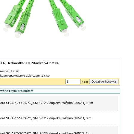
 PLN
Jednostka:
szt
Stawka VAT:
23%
wienia: 1 x szt
ejszym opakowaniu zbiorczym: 1 x szt
x szt
owane z tym produktem
ord SC/APC-SC/APC, SM, 9/125, dupleks, włókno G652D, 10 m
ord SC/APC-SC/APC, SM, 9/125, dupleks, włókno G652D, 3 m
ord SC/APC-SC/APC, SM, 9/125, dupleks, włókno G652D, 1 m