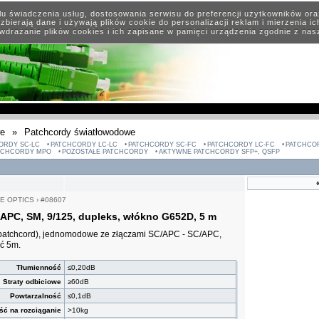
elu świadczenia usług, dostosowania serwisu do preferencji użytkowników or
zbierają dane i używają plików cookie do personalizacji reklam i mierzenia i
wdrażanie plików cookies i ich zapisane w pamięci urządzenia zgodnie z na
we
»
Patchcordy światłowodowe
ORDY SC-LC
PATCHCORDY LC-LC
PATCHCORDY SC-FC
PATCHCORDY LC-FC
PATCHCO
TCHCORDY MPO
POZOSTAŁE PATCHCORDY
AKTYWNE PATCHCORDY SFP+, QSFP
E OPTICS
›
#08607
APC, SM, 9/125, dupleks, włókno G652D, 5 m
patchcord), jednomodowe ze złączami SC/APC - SC/APC,
ć 5m.
Tłumienność
≤0,20dB
Straty odbiciowe
≥60dB
Powtarzalność
≤0,1dB
ść na rozciąganie
>10kg