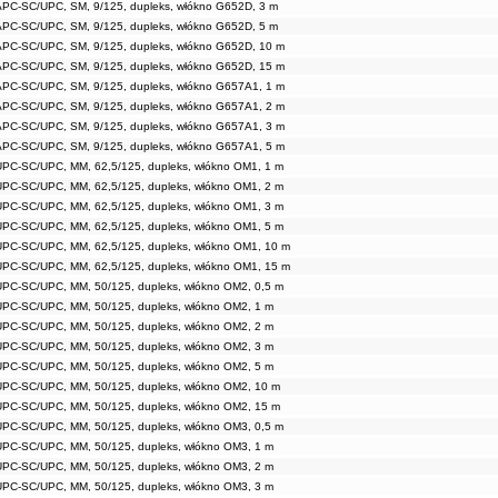
APC-SC/UPC, SM, 9/125, dupleks, włókno G652D, 3 m
APC-SC/UPC, SM, 9/125, dupleks, włókno G652D, 5 m
APC-SC/UPC, SM, 9/125, dupleks, włókno G652D, 10 m
APC-SC/UPC, SM, 9/125, dupleks, włókno G652D, 15 m
APC-SC/UPC, SM, 9/125, dupleks, włókno G657A1, 1 m
APC-SC/UPC, SM, 9/125, dupleks, włókno G657A1, 2 m
APC-SC/UPC, SM, 9/125, dupleks, włókno G657A1, 3 m
APC-SC/UPC, SM, 9/125, dupleks, włókno G657A1, 5 m
UPC-SC/UPC, MM, 62,5/125, dupleks, włókno OM1, 1 m
UPC-SC/UPC, MM, 62,5/125, dupleks, włókno OM1, 2 m
UPC-SC/UPC, MM, 62,5/125, dupleks, włókno OM1, 3 m
UPC-SC/UPC, MM, 62,5/125, dupleks, włókno OM1, 5 m
UPC-SC/UPC, MM, 62,5/125, dupleks, włókno OM1, 10 m
UPC-SC/UPC, MM, 62,5/125, dupleks, włókno OM1, 15 m
UPC-SC/UPC, MM, 50/125, dupleks, włókno OM2, 0,5 m
UPC-SC/UPC, MM, 50/125, dupleks, włókno OM2, 1 m
UPC-SC/UPC, MM, 50/125, dupleks, włókno OM2, 2 m
UPC-SC/UPC, MM, 50/125, dupleks, włókno OM2, 3 m
UPC-SC/UPC, MM, 50/125, dupleks, włókno OM2, 5 m
UPC-SC/UPC, MM, 50/125, dupleks, włókno OM2, 10 m
UPC-SC/UPC, MM, 50/125, dupleks, włókno OM2, 15 m
UPC-SC/UPC, MM, 50/125, dupleks, włókno OM3, 0,5 m
UPC-SC/UPC, MM, 50/125, dupleks, włókno OM3, 1 m
UPC-SC/UPC, MM, 50/125, dupleks, włókno OM3, 2 m
UPC-SC/UPC, MM, 50/125, dupleks, włókno OM3, 3 m