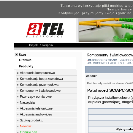
Ta strona wykorzystuje pliki cookies w c
Nasi partnerzy 
Kontynuując, przyjmujemy Twoją zgodę na 
Piątek, 7 sierpnia
Start
Komponenty światłowodo
O firmie
PATCHCORDY SC-SC
PATCHC
PATCHCORDY E2000 I LSH
PA
Produkty
Akcesoria komputerowe
#08607
Komunikacja bezprzewodowa
Patchcordy światłowodowe
›
WAV
Komunikacja przemysłowa
Patchcord SC/APC-SC/
Komponenty światłowodowe
Przyrządy pomiarowe
Przyłącze światłowodowe (
dupleks (podwójne), długoś
Narzędzia
Akcesoria telefoniczne
Akcesoria audio-video
Szukaj produktu
Nowości
Wytrzymało
Obniżki cen