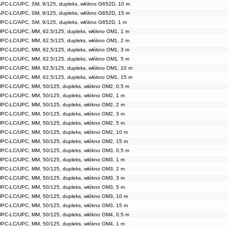
APC-LC/UPC, SM, 9/125, dupleks, włókno G652D, 10 m
APC-LC/UPC, SM, 9/125, dupleks, włókno G652D, 15 m
UPC-LC/APC, SM, 9/125, dupleks, włókno G652D, 1 m
UPC-LC/UPC, MM, 62,5/125, dupleks, włókno OM1, 1 m
UPC-LC/UPC, MM, 62,5/125, dupleks, włókno OM1, 2 m
UPC-LC/UPC, MM, 62,5/125, dupleks, włókno OM1, 3 m
UPC-LC/UPC, MM, 62,5/125, dupleks, włókno OM1, 5 m
UPC-LC/UPC, MM, 62,5/125, dupleks, włókno OM1, 10 m
UPC-LC/UPC, MM, 62,5/125, dupleks, włókno OM1, 15 m
UPC-LC/UPC, MM, 50/125, dupleks, włókno OM2, 0,5 m
UPC-LC/UPC, MM, 50/125, dupleks, włókno OM2, 1 m
UPC-LC/UPC, MM, 50/125, dupleks, włókno OM2, 2 m
UPC-LC/UPC, MM, 50/125, dupleks, włókno OM2, 3 m
UPC-LC/UPC, MM, 50/125, dupleks, włókno OM2, 5 m
UPC-LC/UPC, MM, 50/125, dupleks, włókno OM2, 10 m
UPC-LC/UPC, MM, 50/125, dupleks, włókno OM2, 15 m
UPC-LC/UPC, MM, 50/125, dupleks, włókno OM3, 0,5 m
UPC-LC/UPC, MM, 50/125, dupleks, włókno OM3, 1 m
UPC-LC/UPC, MM, 50/125, dupleks, włókno OM3, 2 m
UPC-LC/UPC, MM, 50/125, dupleks, włókno OM3, 3 m
UPC-LC/UPC, MM, 50/125, dupleks, włókno OM3, 5 m
UPC-LC/UPC, MM, 50/125, dupleks, włókno OM3, 10 m
UPC-LC/UPC, MM, 50/125, dupleks, włókno OM3, 15 m
UPC-LC/UPC, MM, 50/125, dupleks, włókno OM4, 0,5 m
UPC-LC/UPC, MM, 50/125, dupleks, włókno OM4, 1 m