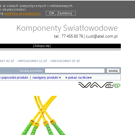
az w celach statystycznych i reklamowych.
ch skuteczności.
OK, Zamknij
szą
polityką prywatności
.
Komponenty Światłowodowe
tel.:
77 455 60 76
|
cust@atel.com.pl
[
Zaloguj się
]
RDY SC-ST
PATCHCORDY LC-ST
PATCHCORDY ST-ST
Szukaj produktu:
«
poprzedni produkt
|
następny produkt
»
»
pokaż na liście
«