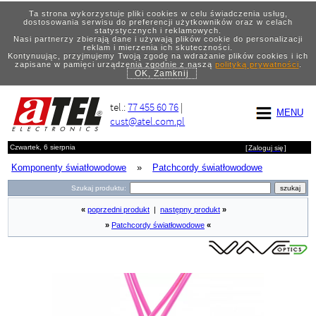
Ta strona wykorzystuje pliki cookies w celu świadczenia usług,
dostosowania serwisu do preferencji użytkowników oraz w celach
statystycznych i reklamowych.
Nasi partnerzy zbierają dane i używają plików cookie do personalizacji
reklam i mierzenia ich skuteczności.
Kontynuując, przyjmujemy Twoją zgodę na wdrażanie plików cookies i ich
zapisane w pamięci urządzenia zgodnie z naszą
polityką prywatności
.
OK, Zamknij
tel.:
77 455 60 76
|
MENU
cust@atel.com.pl
Czwartek, 6 sierpnia
[
Zaloguj się
]
Komponenty światłowodowe
»
Patchcordy światłowodowe
Szukaj produktu:
«
poprzedni produkt
|
następny produkt
»
»
Patchcordy światłowodowe
«