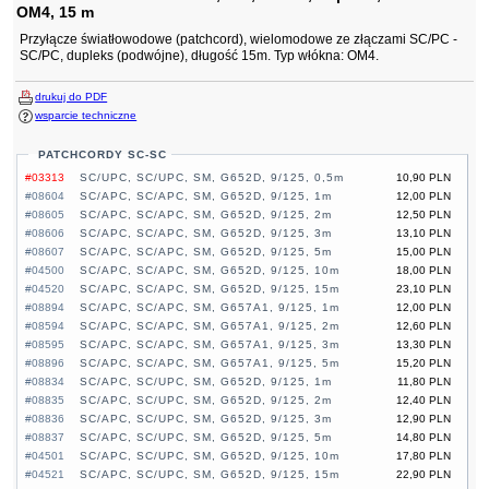
OM4, 15 m
Przyłącze światłowodowe (patchcord), wielomodowe ze złączami SC/PC -
SC/PC, dupleks (podwójne), długość 15m. Typ włókna: OM4.
drukuj do PDF
wsparcie techniczne
PATCHCORDY SC-SC
#03313
SC/UPC, SC/UPC, SM, G652D, 9/125, 0,5m
10,90 PLN
#08604
SC/APC, SC/APC, SM, G652D, 9/125, 1m
12,00 PLN
#08605
SC/APC, SC/APC, SM, G652D, 9/125, 2m
12,50 PLN
#08606
SC/APC, SC/APC, SM, G652D, 9/125, 3m
13,10 PLN
#08607
SC/APC, SC/APC, SM, G652D, 9/125, 5m
15,00 PLN
#04500
SC/APC, SC/APC, SM, G652D, 9/125, 10m
18,00 PLN
#04520
SC/APC, SC/APC, SM, G652D, 9/125, 15m
23,10 PLN
#08894
SC/APC, SC/APC, SM, G657A1, 9/125, 1m
12,00 PLN
#08594
SC/APC, SC/APC, SM, G657A1, 9/125, 2m
12,60 PLN
#08595
SC/APC, SC/APC, SM, G657A1, 9/125, 3m
13,30 PLN
#08896
SC/APC, SC/APC, SM, G657A1, 9/125, 5m
15,20 PLN
#08834
SC/APC, SC/UPC, SM, G652D, 9/125, 1m
11,80 PLN
#08835
SC/APC, SC/UPC, SM, G652D, 9/125, 2m
12,40 PLN
#08836
SC/APC, SC/UPC, SM, G652D, 9/125, 3m
12,90 PLN
#08837
SC/APC, SC/UPC, SM, G652D, 9/125, 5m
14,80 PLN
#04501
SC/APC, SC/UPC, SM, G652D, 9/125, 10m
17,80 PLN
#04521
SC/APC, SC/UPC, SM, G652D, 9/125, 15m
22,90 PLN