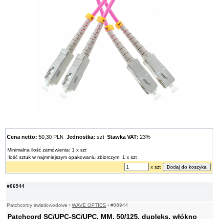
Cena netto:
50,30 PLN
Jednostka:
szt
Stawka VAT:
23%
Minimalna ilość zamówienia: 1 x szt
Ilość sztuk w najmniejszym opakowaniu zbiorczym: 1 x szt
x szt
#06944
Patchcordy światłowodowe
›
WAVE OPTICS
›
#06944
Patchcord SC/UPC-SC/UPC, MM, 50/125, dupleks, włókno