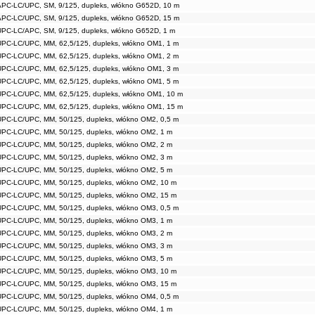
APC-LC/UPC, SM, 9/125, dupleks, włókno G652D, 10 m
APC-LC/UPC, SM, 9/125, dupleks, włókno G652D, 15 m
UPC-LC/APC, SM, 9/125, dupleks, włókno G652D, 1 m
UPC-LC/UPC, MM, 62,5/125, dupleks, włókno OM1, 1 m
UPC-LC/UPC, MM, 62,5/125, dupleks, włókno OM1, 2 m
UPC-LC/UPC, MM, 62,5/125, dupleks, włókno OM1, 3 m
UPC-LC/UPC, MM, 62,5/125, dupleks, włókno OM1, 5 m
UPC-LC/UPC, MM, 62,5/125, dupleks, włókno OM1, 10 m
UPC-LC/UPC, MM, 62,5/125, dupleks, włókno OM1, 15 m
UPC-LC/UPC, MM, 50/125, dupleks, włókno OM2, 0,5 m
UPC-LC/UPC, MM, 50/125, dupleks, włókno OM2, 1 m
UPC-LC/UPC, MM, 50/125, dupleks, włókno OM2, 2 m
UPC-LC/UPC, MM, 50/125, dupleks, włókno OM2, 3 m
UPC-LC/UPC, MM, 50/125, dupleks, włókno OM2, 5 m
UPC-LC/UPC, MM, 50/125, dupleks, włókno OM2, 10 m
UPC-LC/UPC, MM, 50/125, dupleks, włókno OM2, 15 m
UPC-LC/UPC, MM, 50/125, dupleks, włókno OM3, 0,5 m
UPC-LC/UPC, MM, 50/125, dupleks, włókno OM3, 1 m
UPC-LC/UPC, MM, 50/125, dupleks, włókno OM3, 2 m
UPC-LC/UPC, MM, 50/125, dupleks, włókno OM3, 3 m
UPC-LC/UPC, MM, 50/125, dupleks, włókno OM3, 5 m
UPC-LC/UPC, MM, 50/125, dupleks, włókno OM3, 10 m
UPC-LC/UPC, MM, 50/125, dupleks, włókno OM3, 15 m
UPC-LC/UPC, MM, 50/125, dupleks, włókno OM4, 0,5 m
UPC-LC/UPC, MM, 50/125, dupleks, włókno OM4, 1 m