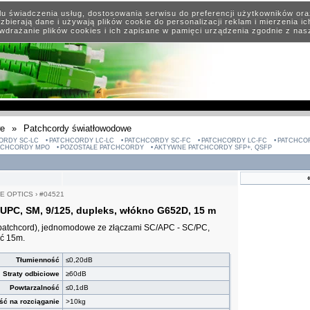
elu świadczenia usług, dostosowania serwisu do preferencji użytkowników or
zbierają dane i używają plików cookie do personalizacji reklam i mierzenia i
wdrażanie plików cookies i ich zapisane w pamięci urządzenia zgodnie z na
we
»
Patchcordy światłowodowe
ORDY SC-LC
PATCHCORDY LC-LC
PATCHCORDY SC-FC
PATCHCORDY LC-FC
PATCHCO
TCHCORDY MPO
POZOSTAŁE PATCHCORDY
AKTYWNE PATCHCORDY SFP+, QSFP
E OPTICS
›
#04521
UPC, SM, 9/125, dupleks, włókno G652D, 15 m
patchcord), jednomodowe ze złączami SC/APC - SC/PC,
ść 15m.
Tłumienność
≤0,20dB
Straty odbiciowe
≥60dB
Powtarzalność
≤0,1dB
ść na rozciąganie
>10kg