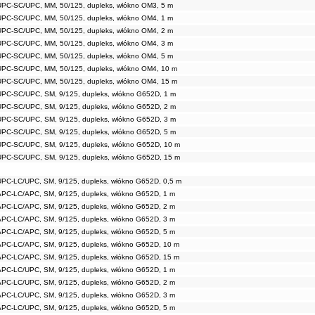
UPC-SC/UPC, MM, 50/125, dupleks, włókno OM3, 5 m
UPC-SC/UPC, MM, 50/125, dupleks, włókno OM4, 1 m
UPC-SC/UPC, MM, 50/125, dupleks, włókno OM4, 2 m
UPC-SC/UPC, MM, 50/125, dupleks, włókno OM4, 3 m
UPC-SC/UPC, MM, 50/125, dupleks, włókno OM4, 5 m
UPC-SC/UPC, MM, 50/125, dupleks, włókno OM4, 10 m
UPC-SC/UPC, MM, 50/125, dupleks, włókno OM4, 15 m
UPC-SC/UPC, SM, 9/125, dupleks, włókno G652D, 1 m
UPC-SC/UPC, SM, 9/125, dupleks, włókno G652D, 2 m
UPC-SC/UPC, SM, 9/125, dupleks, włókno G652D, 3 m
UPC-SC/UPC, SM, 9/125, dupleks, włókno G652D, 5 m
UPC-SC/UPC, SM, 9/125, dupleks, włókno G652D, 10 m
UPC-SC/UPC, SM, 9/125, dupleks, włókno G652D, 15 m
UPC-LC/UPC, SM, 9/125, dupleks, włókno G652D, 0,5 m
APC-LC/APC, SM, 9/125, dupleks, włókno G652D, 1 m
APC-LC/APC, SM, 9/125, dupleks, włókno G652D, 2 m
APC-LC/APC, SM, 9/125, dupleks, włókno G652D, 3 m
APC-LC/APC, SM, 9/125, dupleks, włókno G652D, 5 m
APC-LC/APC, SM, 9/125, dupleks, włókno G652D, 10 m
APC-LC/APC, SM, 9/125, dupleks, włókno G652D, 15 m
APC-LC/UPC, SM, 9/125, dupleks, włókno G652D, 1 m
APC-LC/UPC, SM, 9/125, dupleks, włókno G652D, 2 m
APC-LC/UPC, SM, 9/125, dupleks, włókno G652D, 3 m
APC-LC/UPC, SM, 9/125, dupleks, włókno G652D, 5 m