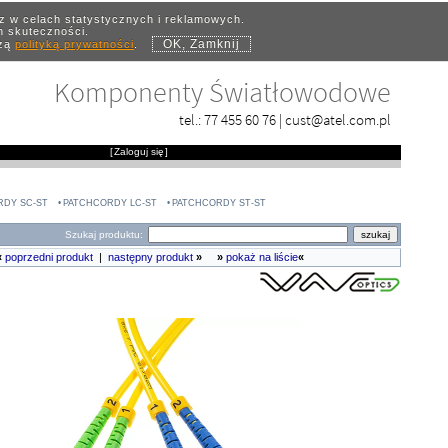
az w celach statystycznych i reklamowych.
ch skuteczności.
OK, Zamknij
szą
polityką prywatności
.
Komponenty Światłowodowe
tel.:
77 455 60 76
|
cust@atel.com.pl
[
Zaloguj się
]
RDY SC-ST
PATCHCORDY LC-ST
PATCHCORDY ST-ST
Szukaj produktu:
«
poprzedni produkt
|
następny produkt
»
»
pokaż na liście
«