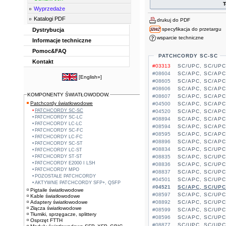
T
Wyprzedaże
Katalogi PDF
drukuj do PDF
specyfikacja do przetargu
Dystrybucja
wsparcie techniczne
Informacje techniczne
Pomoc&FAQ
PATCHCORDY SC-SC
Kontakt
#03313
SC/UPC, SC/UPC,
#08604
SC/APC, SC/APC
[
English»
]
#08605
SC/APC, SC/APC
#08606
SC/APC, SC/APC
KOMPONENTY ŚWIATŁOWODOW.
#08607
SC/APC, SC/APC
Patchcordy światłowodowe
#04500
SC/APC, SC/APC
PATCHCORDY SC-SC
#04520
SC/APC, SC/APC
PATCHCORDY SC-LC
#08894
SC/APC, SC/APC
PATCHCORDY LC-LC
#08594
SC/APC, SC/APC
PATCHCORDY SC-FC
#08595
SC/APC, SC/APC
PATCHCORDY LC-FC
#08896
SC/APC, SC/APC
PATCHCORDY SC-ST
#08834
SC/APC, SC/UPC
PATCHCORDY LC-ST
PATCHCORDY ST-ST
#08835
SC/APC, SC/UPC
PATCHCORDY E2000 I LSH
#08836
SC/APC, SC/UPC
PATCHCORDY MPO
#08837
SC/APC, SC/UPC
POZOSTAŁE PATCHCORDY
#04501
SC/APC, SC/UPC
AKTYWNE PATCHCORDY SFP+, QSFP
#04521
SC/APC, SC/UPC
Pigtaile światłowodowe
#08597
SC/APC, SC/UPC
Kable światłowodowe
Adaptery światłowodowe
#08892
SC/APC, SC/UPC
Złącza światłowodowe
#08599
SC/APC, SC/UPC
Tłumiki, sprzęgacze, splittery
#08596
SC/APC, SC/UPC
Osprzęt FTTH
#08877
SC/UPC, SC/UPC