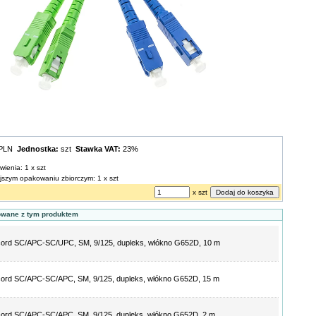
 PLN
Jednostka:
szt
Stawka VAT:
23%
wienia: 1 x szt
ejszym opakowaniu zbiorczym: 1 x szt
x szt
owane z tym produktem
ord SC/APC-SC/UPC, SM, 9/125, dupleks, włókno G652D, 10 m
ord SC/APC-SC/APC, SM, 9/125, dupleks, włókno G652D, 15 m
ord SC/APC-SC/APC, SM, 9/125, dupleks, włókno G652D, 2 m