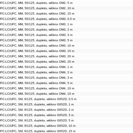
UPC-LC/UPC, MM, 50/125, dupleks, włókno OM2, 5 m
UPC-LC/UPC, MM, 50/125, dupleks, włókno OM2, 10 m
UPC-LC/UPC, MM, 50/125, dupleks, włókno OM2, 15 m
UPC-LC/UPC, MM, 50/125, dupleks, włókno OM3, 0,5 m
UPC-LC/UPC, MM, 50/125, dupleks, włókno OM3, 1 m
UPC-LC/UPC, MM, 50/125, dupleks, włókno OM3, 2 m
UPC-LC/UPC, MM, 50/125, dupleks, włókno OM3, 3 m
UPC-LC/UPC, MM, 50/125, dupleks, włókno OM3, 5 m
UPC-LC/UPC, MM, 50/125, dupleks, włókno OM3, 10 m
UPC-LC/UPC, MM, 50/125, dupleks, włókno OM3, 15 m
UPC-LC/UPC, MM, 50/125, dupleks, włókno OM3, 20 m
UPC-LC/UPC, MM, 50/125, dupleks, włókno OM3, 25 m
UPC-LC/UPC, MM, 50/125, dupleks, włókno OM4, 1 m
UPC-LC/UPC, MM, 50/125, dupleks, włókno OM4, 2 m
UPC-LC/UPC, MM, 50/125, dupleks, włókno OM4, 3 m
UPC-LC/UPC, MM, 50/125, dupleks, włókno OM4, 5 m
UPC-LC/UPC, MM, 50/125, dupleks, włókno OM4, 10 m
UPC-LC/UPC, MM, 50/125, dupleks, włókno OM4, 15 m
PC-LC/UPC, SM, 9/125, dupleks, włókno G652D, 0,5 m
UPC-LC/UPC, SM, 9/125, dupleks, włókno G652D, 1 m
UPC-LC/UPC, SM, 9/125, dupleks, włókno G652D, 2 m
UPC-LC/UPC, SM, 9/125, dupleks, włókno G652D, 3 m
UPC-LC/UPC, SM, 9/125, dupleks, włókno G652D, 5 m
UPC-LC/UPC, SM, 9/125, dupleks, włókno G652D, 10 m
UPC-LC/UPC, SM, 9/125, dupleks, włókno G652D, 15 m