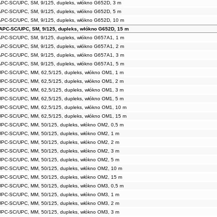
APC-SC/UPC, SM, 9/125, dupleks, włókno G652D, 3 m
APC-SC/UPC, SM, 9/125, dupleks, włókno G652D, 5 m
APC-SC/UPC, SM, 9/125, dupleks, włókno G652D, 10 m
APC-SC/UPC, SM, 9/125, dupleks, włókno G652D, 15 m
APC-SC/UPC, SM, 9/125, dupleks, włókno G657A1, 1 m
APC-SC/UPC, SM, 9/125, dupleks, włókno G657A1, 2 m
APC-SC/UPC, SM, 9/125, dupleks, włókno G657A1, 3 m
APC-SC/UPC, SM, 9/125, dupleks, włókno G657A1, 5 m
UPC-SC/UPC, MM, 62,5/125, dupleks, włókno OM1, 1 m
UPC-SC/UPC, MM, 62,5/125, dupleks, włókno OM1, 2 m
UPC-SC/UPC, MM, 62,5/125, dupleks, włókno OM1, 3 m
UPC-SC/UPC, MM, 62,5/125, dupleks, włókno OM1, 5 m
UPC-SC/UPC, MM, 62,5/125, dupleks, włókno OM1, 10 m
UPC-SC/UPC, MM, 62,5/125, dupleks, włókno OM1, 15 m
UPC-SC/UPC, MM, 50/125, dupleks, włókno OM2, 0,5 m
UPC-SC/UPC, MM, 50/125, dupleks, włókno OM2, 1 m
UPC-SC/UPC, MM, 50/125, dupleks, włókno OM2, 2 m
UPC-SC/UPC, MM, 50/125, dupleks, włókno OM2, 3 m
UPC-SC/UPC, MM, 50/125, dupleks, włókno OM2, 5 m
UPC-SC/UPC, MM, 50/125, dupleks, włókno OM2, 10 m
UPC-SC/UPC, MM, 50/125, dupleks, włókno OM2, 15 m
UPC-SC/UPC, MM, 50/125, dupleks, włókno OM3, 0,5 m
UPC-SC/UPC, MM, 50/125, dupleks, włókno OM3, 1 m
UPC-SC/UPC, MM, 50/125, dupleks, włókno OM3, 2 m
UPC-SC/UPC, MM, 50/125, dupleks, włókno OM3, 3 m