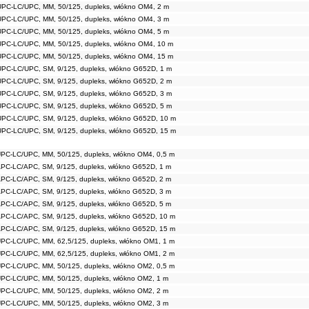
UPC-LC/UPC, MM, 50/125, dupleks, włókno OM4, 2 m
UPC-LC/UPC, MM, 50/125, dupleks, włókno OM4, 3 m
UPC-LC/UPC, MM, 50/125, dupleks, włókno OM4, 5 m
UPC-LC/UPC, MM, 50/125, dupleks, włókno OM4, 10 m
UPC-LC/UPC, MM, 50/125, dupleks, włókno OM4, 15 m
UPC-LC/UPC, SM, 9/125, dupleks, włókno G652D, 1 m
UPC-LC/UPC, SM, 9/125, dupleks, włókno G652D, 2 m
UPC-LC/UPC, SM, 9/125, dupleks, włókno G652D, 3 m
UPC-LC/UPC, SM, 9/125, dupleks, włókno G652D, 5 m
UPC-LC/UPC, SM, 9/125, dupleks, włókno G652D, 10 m
UPC-LC/UPC, SM, 9/125, dupleks, włókno G652D, 15 m
UPC-LC/UPC, MM, 50/125, dupleks, włókno OM4, 0,5 m
APC-LC/APC, SM, 9/125, dupleks, włókno G652D, 1 m
APC-LC/APC, SM, 9/125, dupleks, włókno G652D, 2 m
APC-LC/APC, SM, 9/125, dupleks, włókno G652D, 3 m
APC-LC/APC, SM, 9/125, dupleks, włókno G652D, 5 m
APC-LC/APC, SM, 9/125, dupleks, włókno G652D, 10 m
APC-LC/APC, SM, 9/125, dupleks, włókno G652D, 15 m
UPC-LC/UPC, MM, 62,5/125, dupleks, włókno OM1, 1 m
UPC-LC/UPC, MM, 62,5/125, dupleks, włókno OM1, 2 m
UPC-LC/UPC, MM, 50/125, dupleks, włókno OM2, 0,5 m
UPC-LC/UPC, MM, 50/125, dupleks, włókno OM2, 1 m
UPC-LC/UPC, MM, 50/125, dupleks, włókno OM2, 2 m
UPC-LC/UPC, MM, 50/125, dupleks, włókno OM2, 3 m