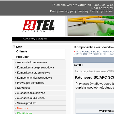
Ta strona wykorzystuje pliki cookies w c
Nasi partnerzy 
Kontynuując, przyjmujemy Twoją zgodę na 
Czwartek, 6 sierpnia
Start
Komponenty światłowodo
O firmie
PATCHCORDY SC-SC
PATCHC
PATCHCORDY E2000 I LSH
PA
Produkty
Akcesoria komputerowe
#04521
Komunikacja bezprzewodowa
Patchcordy światłowodowe
›
WAV
Komunikacja przemysłowa
Patchcord SC/APC-SC/
Komponenty światłowodowe
Przyrządy pomiarowe
Przyłącze światłowodowe (
dupleks (podwójne), długo
Narzędzia
Akcesoria telefoniczne
Akcesoria audio-video
Szukaj produktu
Nowości
Wytrzymało
Obniżki cen