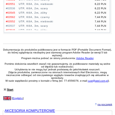
#03551
UTP, K6A, 2m, niebieski
6,22 PLN
#03536
UTP, K6A, 2m, szary
6,22 PLN
#03545
UTP, K6A, 2m, żółty
6,22 PLN
#03562
UTP, K6A, 3m, czarny
7,44 PLN
#03552
UTP, K6A, 3m, niebieski
7,44 PLN
#03537
UTP, K6A, 3m, szary
7,44 PLN
#03546
UTP, K6A, 3m, żółty
7,44 PLN
#03563
UTP, K6A, 5m, czarny
9,90 PLN
#03553
UTP, K6A, 5m, niebieski
9,90 PLN
#03538
UTP, K6A, 5m, szary
9,90 PLN
#03547
UTP, K6A, 5m, żółty
9,90 PLN
Dokumentacja do produktów publikowana jest w formacie PDF (Portable Document Format),
do której oglądnięcia niezbędny jest darmowy program Adobe Reader (w wersji 5 lub
wyższej).
Program można pobrać ze strony producenta:
Adobe Reader
Pomimo dołożenia wszelkich starań nie gwarantujemy, że publikowane materiały są wolne
od błędów lub rozbieżności.
Uchybienia te nie mogą być jednak podstawą do jakichkolwiek roszczeń.
Zdjęcia produktów, zamieszczone na stronach internetowych Atel Electronics, mogą
nieznacznie odbiegać od rzeczywistego wyglądu towarów znajdujących się aktualnie w
sprzedaży.
W razie wątpliwości prosimy o kontakt z firmą (tel. 77-4556076, e-mail
cust@atel.com.pl
).
Start
[
English»
]
na początek
AKCESORIA KOMPUTEROWE