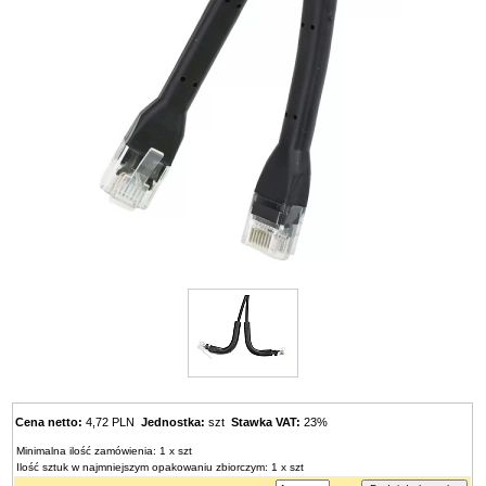
Cena netto:
4,72 PLN
Jednostka:
szt
Stawka VAT:
23%
Minimalna ilość zamówienia: 1 x szt
Ilość sztuk w najmniejszym opakowaniu zbiorczym: 1 x szt