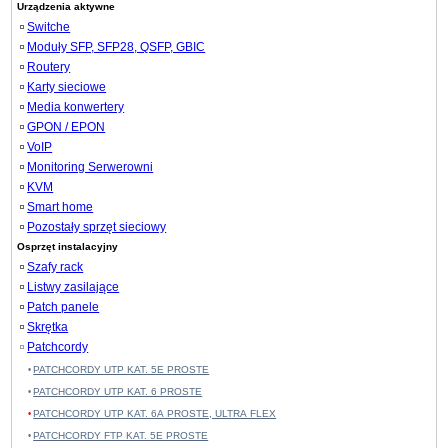
Urządzenia aktywne
Switche
Moduły SFP, SFP28, QSFP, GBIC
Routery
Karty sieciowe
Media konwertery
GPON / EPON
VoIP
Monitoring Serwerowni
KVM
Smart home
Pozostały sprzęt sieciowy
Osprzęt instalacyjny
Szafy rack
Listwy zasilające
Patch panele
Skrętka
Patchcordy
PATCHCORDY UTP KAT. 5E PROSTE
PATCHCORDY UTP KAT. 6 PROSTE
PATCHCORDY UTP KAT. 6A PROSTE, ULTRA FLEX
PATCHCORDY FTP KAT. 5E PROSTE