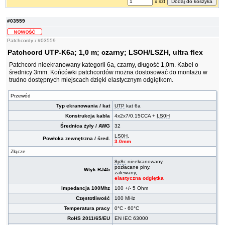
x szt
#03559
Patchcordy
›
#03559
Patchcord UTP-K6a; 1,0 m; czarny; LSOH/LSZH, ultra flex
Patchcord nieekranowany kategorii 6a, czarny, długość 1,0m. Kabel o
średnicy 3mm. Końcówki patchcordów można dostosować do montażu w
trudno dostępnych miejscach dzięki elastycznym odgiętkom.
Przewód
Typ ekranowania / kat
UTP
kat 6a
Konstrukcja kabla
4x2x7/0.15CCA +
LS0H
Średnica żyły / AWG
32
LS0H
,
Powłoka zewnętrzna / śred.
3.0mm
Złącze
8p8c
nieekranowany,
pozłacane piny,
Wtyk RJ45
zalewany,
elastyczna odgiętka
Impedancja 100Mhz
100 +/- 5 Ohm
Częstotliwość
100 MHz
Temperatura pracy
0°C - 60°C
RoHS 2011/65/EU
EN IEC 63000