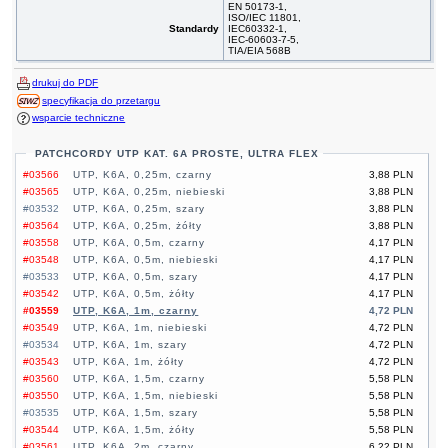
EN 50173-1,
ISO/IEC 11801,
Standardy
IEC60332-1,
IEC-60603-7-5,
TIA/EIA 568B
drukuj do PDF
specyfikacja do przetargu
wsparcie techniczne
PATCHCORDY UTP KAT. 6A PROSTE, ULTRA FLEX
#03566
UTP, K6A, 0,25m, czarny
3,88 PLN
#03565
UTP, K6A, 0,25m, niebieski
3,88 PLN
#03532
UTP, K6A, 0,25m, szary
3,88 PLN
#03564
UTP, K6A, 0,25m, żółty
3,88 PLN
#03558
UTP, K6A, 0,5m, czarny
4,17 PLN
#03548
UTP, K6A, 0,5m, niebieski
4,17 PLN
#03533
UTP, K6A, 0,5m, szary
4,17 PLN
#03542
UTP, K6A, 0,5m, żółty
4,17 PLN
#03559
UTP, K6A, 1m, czarny
4,72 PLN
#03549
UTP, K6A, 1m, niebieski
4,72 PLN
#03534
UTP, K6A, 1m, szary
4,72 PLN
#03543
UTP, K6A, 1m, żółty
4,72 PLN
#03560
UTP, K6A, 1,5m, czarny
5,58 PLN
#03550
UTP, K6A, 1,5m, niebieski
5,58 PLN
#03535
UTP, K6A, 1,5m, szary
5,58 PLN
#03544
UTP, K6A, 1,5m, żółty
5,58 PLN
#03561
UTP, K6A, 2m, czarny
6,22 PLN