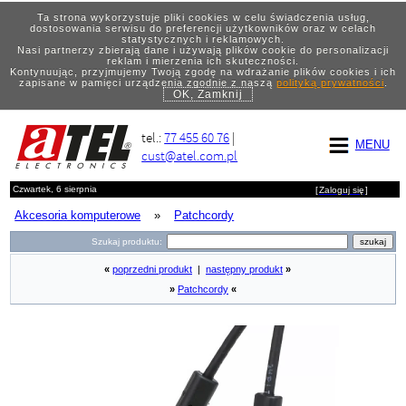
Ta strona wykorzystuje pliki cookies w celu świadczenia usług,
dostosowania serwisu do preferencji użytkowników oraz w celach
statystycznych i reklamowych.
Nasi partnerzy zbierają dane i używają plików cookie do personalizacji
reklam i mierzenia ich skuteczności.
Kontynuując, przyjmujemy Twoją zgodę na wdrażanie plików cookies i ich
zapisane w pamięci urządzenia zgodnie z naszą
polityką prywatności
.
OK, Zamknij
tel.:
77 455 60 76
|
MENU
cust@atel.com.pl
Czwartek, 6 sierpnia
[
Zaloguj się
]
Akcesoria komputerowe
»
Patchcordy
Szukaj produktu:
«
poprzedni produkt
|
następny produkt
»
»
Patchcordy
«