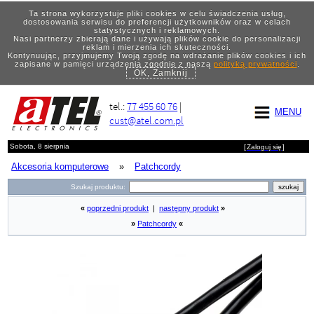
Ta strona wykorzystuje pliki cookies w celu świadczenia usług,
dostosowania serwisu do preferencji użytkowników oraz w celach
statystycznych i reklamowych.
Nasi partnerzy zbierają dane i używają plików cookie do personalizacji
reklam i mierzenia ich skuteczności.
Kontynuując, przyjmujemy Twoją zgodę na wdrażanie plików cookies i ich
zapisane w pamięci urządzenia zgodnie z naszą
polityką prywatności
.
OK, Zamknij
tel.:
77 455 60 76
|
MENU
cust@atel.com.pl
Sobota, 8 sierpnia
[
Zaloguj się
]
Akcesoria komputerowe
»
Patchcordy
Szukaj produktu:
«
poprzedni produkt
|
następny produkt
»
»
Patchcordy
«