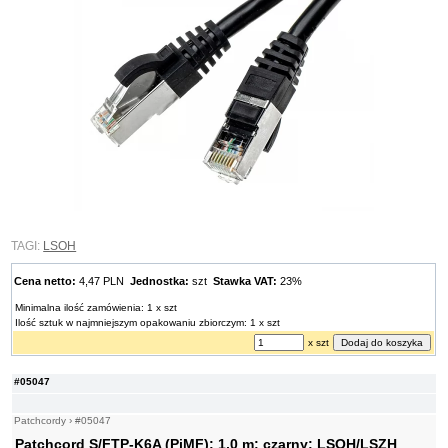
TAGI:
LSOH
Cena netto:
4,47 PLN
Jednostka:
szt
Stawka VAT:
23%
Minimalna ilość zamówienia: 1 x szt
Ilość sztuk w najmniejszym opakowaniu zbiorczym: 1 x szt
x szt
#05047
Patchcordy
›
#05047
Patchcord S/FTP-K6A (PiMF); 1,0 m; czarny; LSOH/LSZH