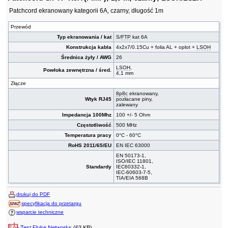
Patchcord ekranowany kategorii 6A, czarny, długość 1m
Przewód
Typ ekranowania / kat
S/
FTP
kat 6A
Konstrukcja kabla
4x2x7/0.15Cu + folia AL + oplot +
LSOH
Średnica żyły / AWG
26
LSOH
,
Powłoka zewnętrzna / śred.
4,1 mm
Złącze
8p8c
ekranowany,
Wtyk RJ45
pozłacane piny,
zalewany
Impedancja 100Mhz
100 +/- 5 Ohm
Częstotliwość
500 MHz
Temperatura pracy
0°C - 60°C
RoHS 2011/65/EU
EN IEC 63000
EN 50173-1,
ISO/IEC 11801,
Standardy
IEC60332-1,
IEC-60603-7-5,
TIA/EIA 568B
drukuj do PDF
specyfikacja do przetargu
wsparcie techniczne
Test Fluke Networks
(63 KB)