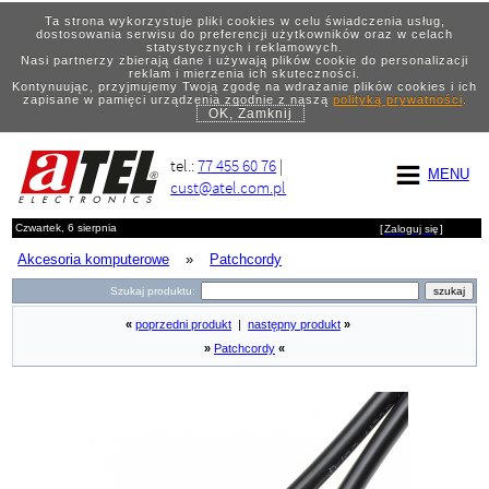
Ta strona wykorzystuje pliki cookies w celu świadczenia usług,
dostosowania serwisu do preferencji użytkowników oraz w celach
statystycznych i reklamowych.
Nasi partnerzy zbierają dane i używają plików cookie do personalizacji
reklam i mierzenia ich skuteczności.
Kontynuując, przyjmujemy Twoją zgodę na wdrażanie plików cookies i ich
zapisane w pamięci urządzenia zgodnie z naszą
polityką prywatności
.
OK, Zamknij
tel.:
77 455 60 76
|
MENU
cust@atel.com.pl
Czwartek, 6 sierpnia
[
Zaloguj się
]
Akcesoria komputerowe
»
Patchcordy
Szukaj produktu:
«
poprzedni produkt
|
następny produkt
»
»
Patchcordy
«