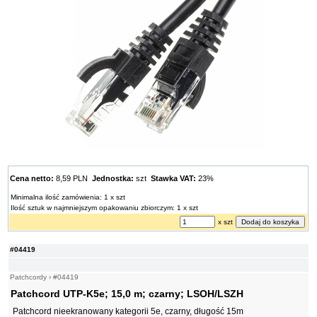
Cena netto:
8,59 PLN
Jednostka:
szt
Stawka VAT:
23%
Minimalna ilość zamówienia: 1 x szt
Ilość sztuk w najmniejszym opakowaniu zbiorczym: 1 x szt
x szt
#04419
Patchcordy
›
#04419
Patchcord UTP-K5e; 15,0 m; czarny; LSOH/LSZH
Patchcord nieekranowany kategorii 5e, czarny, długość 15m