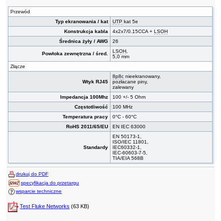
Przewód
Typ ekranowania / kat
UTP
kat 5e
Konstrukcja kabla
4x2x7/0.15CCA +
LSOH
Średnica żyły / AWG
26
LSOH
,
Powłoka zewnętrzna / śred.
5,0 mm
Złącze
8p8c
nieekranowany,
Wtyk RJ45
pozłacane piny,
zalewany
Impedancja 100Mhz
100 +/- 5 Ohm
Częstotliwość
100 MHz
Temperatura pracy
0°C - 60°C
RoHS 2011/65/EU
EN IEC 63000
EN 50173-1,
ISO/IEC 11801,
Standardy
IEC60332-1,
IEC-60603-7-5,
TIA/EIA 568B
drukuj do PDF
specyfikacja do przetargu
wsparcie techniczne
Test Fluke Networks
(63 KB)