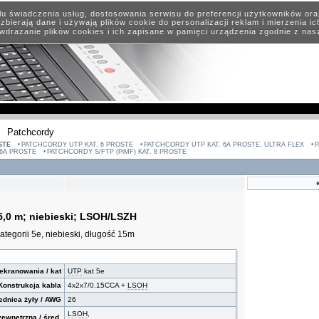
elu świadczenia usług, dostosowania serwisu do preferencji użytkowników or
zbierają dane i używają plików cookie do personalizacji reklam i mierzenia i
wdrażanie plików cookies i ich zapisane w pamięci urządzenia zgodnie z na
Patchcordy
STE
PATCHCORDY UTP KAT. 6 PROSTE
PATCHCORDY UTP KAT. 6A PROSTE, ULTRA FLEX
P
 6A PROSTE
PATCHCORDY S/FTP (PiMF) KAT. 8 PROSTE
5,0 m; niebieski; LSOH/LSZH
tegorii 5e, niebieski, długość 15m
ekranowania / kat
UTP
kat 5e
Konstrukcja kabla
4x2x7/0.15CCA +
LSOH
ednica żyły / AWG
26
LSOH
,
ewnętrzna / śred.