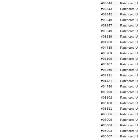
#03844
Patchcord U
#03195
UTP, K5e, 3m, cz
#03843
Patchcord U
#04733
UTP, K5e, 3m, c
#04738
UTP, K5e, 3m, ni
#03842
Patchcord U
#03792
UTP, K5e, 3m, sz
#03846
Patchcord U
#03196
UTP, K5e, 3m, zi
#03847
Patchcord U
#05191
UTP, K5e, 3m, żó
#03849
Patchcord U
#03854
UTP, K5e, 5m, bi
#03189
Patchcord U
#03197
UTP, K5e, 5m, cz
#04734
UTP, K5e, 5m, c
#04730
Patchcord U
#04739
UTP, K5e, 5m, ni
#04735
Patchcord U
#03793
UTP, K5e, 5m, sz
#03789
Patchcord U
#03198
UTP, K5e, 5m, zi
#03190
Patchcord U
#05192
UTP, K5e, 5m, żó
#05187
Patchcord U
#05171
UTP, K5e, 7m, bi
#05166
UTP, K5e, 7m, cz
#03850
Patchcord U
#05170
UTP, K5e, 7m, c
#03191
Patchcord U
#05167
UTP, K5e, 7m, ni
#04731
Patchcord U
#05169
UTP, K5e, 7m, sz
#04736
Patchcord U
#05168
UTP, K5e, 7m, zi
#03790
Patchcord U
#05172
UTP, K5e, 7m, żó
#05165
UTP, K5e, 10m, b
#03192
Patchcord U
#05683
UTP, K5e, 10m, 
#05188
Patchcord U
#05164
UTP, K5e, 10m, 
#03851
Patchcord U
#05900
UTP, K5e, 10m, n
#05006
Patchcord U
#05920
UTP, K5e, 10m, s
#05005
Patchcord U
#05163
UTP, K5e, 10m, z
#05899
UTP, K5e, 10m, ż
#05004
Patchcord U
#04415
UTP, K5e, 15m, b
#05003
Patchcord U
#04419
UTP, K5e, 15m, 
#05007
Patchcord U