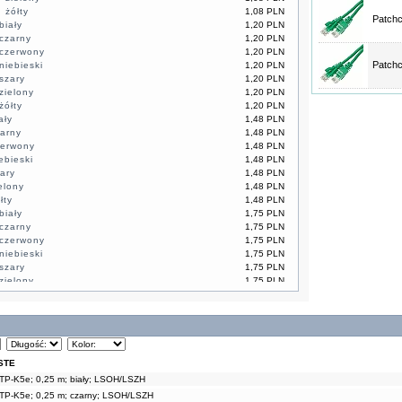
 żółty
1,08 PLN
Patchc
biały
1,20 PLN
czarny
1,20 PLN
 czerwony
1,20 PLN
Patchc
niebieski
1,20 PLN
szary
1,20 PLN
zielony
1,20 PLN
żółty
1,20 PLN
ały
1,48 PLN
arny
1,48 PLN
zerwony
1,48 PLN
ebieski
1,48 PLN
ary
1,48 PLN
elony
1,48 PLN
łty
1,48 PLN
biały
1,75 PLN
czarny
1,75 PLN
 czerwony
1,75 PLN
niebieski
1,75 PLN
szary
1,75 PLN
zielony
1,75 PLN
żółty
1,75 PLN
ały
1,98 PLN
arny
1,98 PLN
zerwony
1,98 PLN
ebieski
1,98 PLN
ary
1,98 PLN
STE
elony
1,98 PLN
TP-K5e; 0,25 m; biały; LSOH/LSZH
łty
1,98 PLN
TP-K5e; 0,25 m; czarny; LSOH/LSZH
ały
2,48 PLN