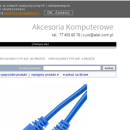
az w celach statystycznych i reklamowych.
ch skuteczności.
OK, Zamknij
szą
polityką prywatności
.
Akcesoria Komputerowe
tel.:
77 455 60 76
|
cust@atel.com.pl
[
Zaloguj się
]
ATCHCORDY FTP KAT. 5E PROSTE
PATCHCORDY FTP KAT. 6 PROSTE
Szukaj produktu:
«
poprzedni produkt
|
następny produkt
»
»
pokaż na liście
«