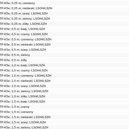
TP-K5e; 0,25 m; czerwony
arny
2,48 PLN
TP-K5e; 0,25 m; niebieski; LSOH/LSZH
zerwony
2,48 PLN
ebieski
2,48 PLN
TP-K5e; 0,25 m; szary; LSOH/LSZH
ary
2,48 PLN
TP-K5e; 0,25 m; zielony; LSOH/LSZH
elony
2,48 PLN
TP-K5e; 0,25 m; żółty; LSOH/LSZH
łty
2,48 PLN
TP-K5e; 0,5 m; biały; LSOH/LSZH
ały
3,58 PLN
TP-K5e; 0,5 m; czarny; LSOH/LSZH
arny
3,58 PLN
zerwony
3,58 PLN
TP-K5e; 0,5 m; czerwony; LSOH/LSZH
ebieski
3,58 PLN
TP-K5e; 0,5 m; niebieski; LSOH/LSZH
ary
3,58 PLN
TP-K5e; 0,5 m; szary; LSOH/LSZH
elony
3,58 PLN
TP-K5e; 0,5 m; zielony
łty
3,58 PLN
TP-K5e; 0,5 m; żółty
ały
4,62 PLN
arny
4,62 PLN
TP-K5e; 1,0 m; biały; LSOH/LSZH
zerwony
4,62 PLN
TP-K5e; 1,0 m; czarny; LSOH/LSZH
ebieski
4,62 PLN
TP-K5e; 1,0 m; czerwony; LSOH/LSZH
ary
4,62 PLN
TP-K5e; 1,0 m; niebieski; LSOH/LSZH
elony
4,62 PLN
TP-K5e; 1,0 m; szary; LSOH/LSZH
łty
4,62 PLN
iały
6,11 PLN
TP-K5e; 1,0 m; zielony; LSOH/LSZH
czarny
6,11 PLN
TP-K5e; 1,0 m; żółty; LSOH/LSZH
czerwony
6,11 PLN
TP-K5e; 1,5 m; biały; LSOH/LSZH
iebieski
6,11 PLN
TP-K5e; 1,5 m; czarny
zary
6,11 PLN
TP-K5e; 1,5 m; czerwony
ielony
6,11 PLN
ółty
6,11 PLN
TP-K5e; 1,5 m; niebieski; LSOH/LSZH
iały
8,59 PLN
TP-K5e; 1,5 m; szary; LSOH/LSZH
czarny
8,59 PLN
TP-K5e; 1,5 m; zielony; LSOH/LSZH