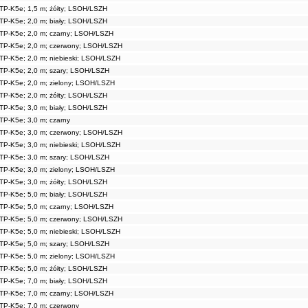
czerwony
8,59 PLN
TP-K5e; 1,5 m; żółty; LSOH/LSZH
niebieski
8,59 PLN
TP-K5e; 2,0 m; biały; LSOH/LSZH
zary
8,59 PLN
ielony
8,59 PLN
TP-K5e; 2,0 m; czarny; LSOH/LSZH
ółty
8,59 PLN
TP-K5e; 2,0 m; czerwony; LSOH/LSZH
iały
11,20 PLN
TP-K5e; 2,0 m; niebieski; LSOH/LSZH
czarny
11,20 PLN
TP-K5e; 2,0 m; szary; LSOH/LSZH
czerwony
11,20 PLN
TP-K5e; 2,0 m; zielony; LSOH/LSZH
iebieski
11,20 PLN
ielony
11,20 PLN
TP-K5e; 2,0 m; żółty; LSOH/LSZH
zary
11,20 PLN
TP-K5e; 3,0 m; biały; LSOH/LSZH
ółty
11,20 PLN
TP-K5e; 3,0 m; czarny
ółty
14,40 PLN
TP-K5e; 3,0 m; czerwony; LSOH/LSZH
iały
14,40 PLN
TP-K5e; 3,0 m; niebieski; LSOH/LSZH
czarny
14,40 PLN
czerwony
14,40 PLN
TP-K5e; 3,0 m; szary; LSOH/LSZH
iebieski
14,40 PLN
TP-K5e; 3,0 m; zielony; LSOH/LSZH
zary
14,40 PLN
TP-K5e; 3,0 m; żółty; LSOH/LSZH
ielony
14,40 PLN
TP-K5e; 5,0 m; biały; LSOH/LSZH
TP-K5e; 5,0 m; czarny; LSOH/LSZH
TP-K5e; 5,0 m; czerwony; LSOH/LSZH
TP-K5e; 5,0 m; niebieski; LSOH/LSZH
TP-K5e; 5,0 m; szary; LSOH/LSZH
TP-K5e; 5,0 m; zielony; LSOH/LSZH
TP-K5e; 5,0 m; żółty; LSOH/LSZH
TP-K5e; 7,0 m; biały; LSOH/LSZH
TP-K5e; 7,0 m; czarny; LSOH/LSZH
TP-K5e; 7,0 m; czerwony