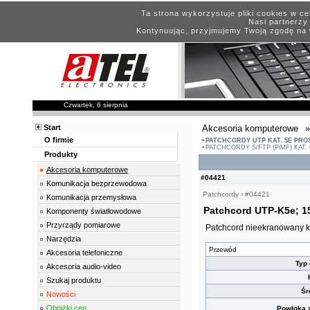
Ta strona wykorzystuje pliki cookies w c
Nasi partnerzy 
Kontynuując, przyjmujemy Twoją zgodę na 
Czwartek, 6 sierpnia
Start
Akcesoria komputerowe
»
O firmie
PATCHCORDY UTP KAT. 5E PRO
PATCHCORDY S/FTP (PiMF) KAT.
Produkty
Akcesoria komputerowe
#04421
Komunikacja bezprzewodowa
Patchcordy
›
#04421
Komunikacja przemysłowa
Patchcord UTP-K5e; 1
Komponenty światłowodowe
Przyrządy pomiarowe
Patchcord nieekranowany ka
Narzędzia
Przewód
Akcesoria telefoniczne
Typ 
Akcesoria audio-video
Szukaj produktu
Śr
Nowości
Obniżki cen
Powłoka z