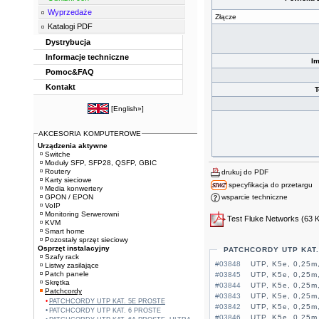
Wyprzedaże
Złącze
Katalogi PDF
Dystrybucja
Informacje techniczne
I
Pomoc&FAQ
Kontakt
T
[
English»
]
AKCESORIA KOMPUTEROWE
Urządzenia aktywne
Switche
Moduły SFP, SFP28, QSFP, GBIC
Routery
drukuj do PDF
Karty sieciowe
specyfikacja do przetargu
Media konwertery
GPON / EPON
wsparcie techniczne
VoIP
Monitoring Serwerowni
Test Fluke Networks
(63 
KVM
Smart home
Pozostały sprzęt sieciowy
Osprzęt instalacyjny
PATCHCORDY UTP KAT
Szafy rack
#03848
UTP, K5e, 0,25m,
Listwy zasilające
Patch panele
#03845
UTP, K5e, 0,25m,
Skrętka
#03844
UTP, K5e, 0,25m
Patchcordy
#03843
UTP, K5e, 0,25m,
PATCHCORDY UTP KAT. 5E PROSTE
#03842
UTP, K5e, 0,25m,
PATCHCORDY UTP KAT. 6 PROSTE
#03846
UTP, K5e, 0,25m,