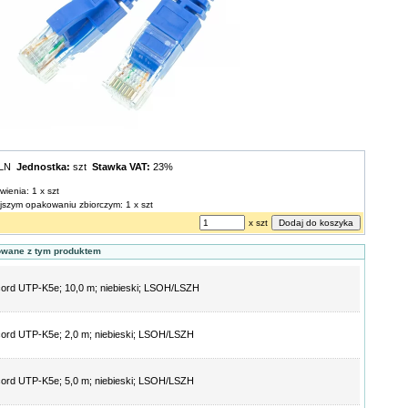
PLN
Jednostka:
szt
Stawka VAT:
23%
wienia: 1 x szt
ejszym opakowaniu zbiorczym: 1 x szt
x szt
owane z tym produktem
ord UTP-K5e; 10,0 m; niebieski; LSOH/LSZH
ord UTP-K5e; 2,0 m; niebieski; LSOH/LSZH
ord UTP-K5e; 5,0 m; niebieski; LSOH/LSZH