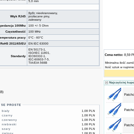
5,0 mm
8p8c
nieekranowany,
Wtyk RJ45
pozłacane piny,
zalewany
mpedancja 100Mhz
100 +/- 5 Ohm
Częstotliwość
100 MHz
emperatura pracy
0°C - 60°C
RoHS 2011/65/EU
EN IEC 63000
EN 50173-1,
ISO/IEC 11801,
Cena netto:
8,59 
Standardy
IEC60332-1,
IEC-60603-7-5,
TIA/EIA 568B
Minimalna ilość zamó
Ilość sztuk w najmni
Najczęściej kup
KB)
Patchc
. 5E PROSTE
Patchc
 biały
1,08 PLN
 czarny
1,08 PLN
, czerwony
1,08 PLN
 niebieski
1,08 PLN
Patchc
 szary
1,08 PLN
 zielony
1,08 PLN