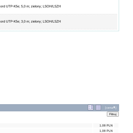
ord UTP-K5e; 5,0 m; zielony; LSOH/LSZH
ord UTP-K5e; 3,0 m; zielony; LSOH/LSZH
[
cena
]
1,08 PLN
1,08 PLN