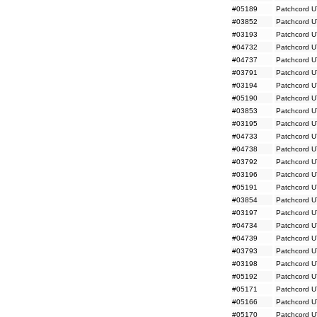
#04420
UTP, K5e, 15m, 
#05189
Patchcord U
#04421
UTP, K5e, 15m, 
#03852
Patchcord U
#05897
UTP, K5e, 15m, s
#04422
UTP, K5e, 15m, z
#03193
Patchcord U
#04423
UTP, K5e, 15m, ż
#04732
Patchcord U
#04424
UTP, K5e, 20m, b
#04737
Patchcord U
#04425
UTP, K5e, 20m, 
#03791
Patchcord U
#04426
UTP, K5e, 20m, 
#03194
Patchcord U
#04427
UTP, K5e, 20m, n
#04428
UTP, K5e, 20m, z
#05190
Patchcord U
#05898
UTP, K5e, 20m, s
#03853
Patchcord U
#04429
UTP, K5e, 20m, ż
#03195
Patchcord U
#05961
UTP, K5e, 25m, ż
#04733
Patchcord U
#05958
UTP, K5e, 25m, b
#04738
Patchcord U
#05959
UTP, K5e, 25m, 
#05957
UTP, K5e, 25m, 
#03792
Patchcord U
#05955
UTP, K5e, 25m, n
#03196
Patchcord U
#05960
UTP, K5e, 25m, s
#05191
Patchcord U
#05956
UTP, K5e, 25m, z
#03854
Patchcord U
#03197
Patchcord U
#04734
Patchcord U
#04739
Patchcord U
#03793
Patchcord U
#03198
Patchcord U
#05192
Patchcord U
#05171
Patchcord U
#05166
Patchcord U
#05170
Patchcord U