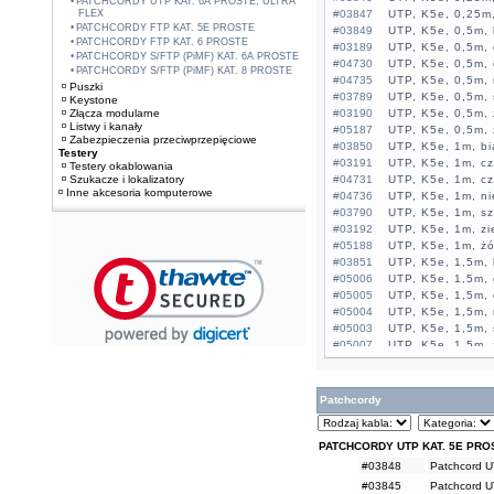
PATCHCORDY UTP KAT. 6A PROSTE, ULTRA
FLEX
#03847
UTP, K5e, 0,25m,
PATCHCORDY FTP KAT. 5E PROSTE
#03849
UTP, K5e, 0,5m, 
PATCHCORDY FTP KAT. 6 PROSTE
#03189
UTP, K5e, 0,5m, 
PATCHCORDY S/FTP (PiMF) KAT. 6A PROSTE
#04730
UTP, K5e, 0,5m,
PATCHCORDY S/FTP (PiMF) KAT. 8 PROSTE
#04735
UTP, K5e, 0,5m, 
Puszki
#03789
UTP, K5e, 0,5m, 
Keystone
Złącza modularne
#03190
UTP, K5e, 0,5m, 
Listwy i kanały
#05187
UTP, K5e, 0,5m, 
Zabezpieczenia przeciwprzepięciowe
#03850
UTP, K5e, 1m, bi
Testery
#03191
UTP, K5e, 1m, cz
Testery okablowania
Szukacze i lokalizatory
#04731
UTP, K5e, 1m, c
Inne akcesoria komputerowe
#04736
UTP, K5e, 1m, ni
#03790
UTP, K5e, 1m, sz
#03192
UTP, K5e, 1m, zi
#05188
UTP, K5e, 1m, żó
#03851
UTP, K5e, 1,5m, 
#05006
UTP, K5e, 1,5m, 
#05005
UTP, K5e, 1,5m,
#05004
UTP, K5e, 1,5m, 
#05003
UTP, K5e, 1,5m, 
#05007
UTP, K5e, 1,5m, 
#05189
UTP, K5e, 1,5m, 
#03852
UTP, K5e, 2m, bi
#03193
UTP, K5e, 2m, cz
Patchcordy
#04732
UTP, K5e, 2m, c
#04737
UTP, K5e, 2m, ni
#03791
UTP, K5e, 2m, sz
PATCHCORDY UTP KAT. 5E PRO
#03194
UTP, K5e, 2m, zi
#03848
Patchcord U
#05190
UTP, K5e, 2m, żó
#03845
Patchcord U
#03853
UTP, K5e, 3m, bi