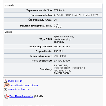
Przewód
Typ ekranowania / kat
FTP
kat 6
Konstrukcja kabla
4x2x7/0.15CCA + folia AL + oplot + PCV
Średnica żyły / AWG
26
PVC,
Powłoka zewnętrzna / śred.
5,8 mm
Złącze
8p8c
ekranowany,
Wtyk RJ45
pozłacane piny,
zalewany
Impedancja 100Mhz
100 +/- 5 Ohm
Częstotliwość
250 MHz
Temperatura pracy
0°C - 60°C
RoHS 2011/65/EU
EN IEC 63000
EN 50173-1,
ISO/IEC 11801, IEC60332-1,
Standardy
IEC-60603-7-5,
TIA/EIA 568B
drukuj do PDF
specyfikacja do przetargu
wsparcie techniczne
Test Fluke Networks
(63 KB)