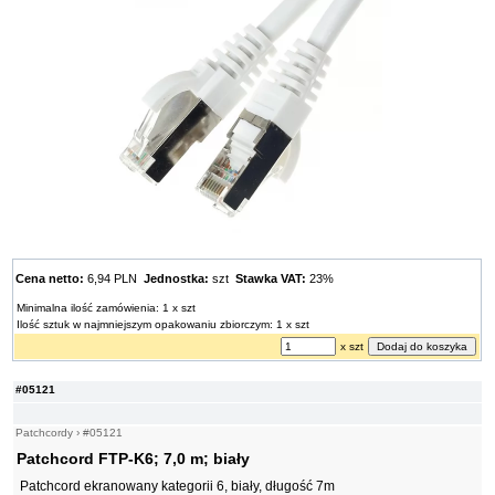
Cena netto:
6,94 PLN
Jednostka:
szt
Stawka VAT:
23%
Minimalna ilość zamówienia: 1 x szt
Ilość sztuk w najmniejszym opakowaniu zbiorczym: 1 x szt
x szt
#05121
Patchcordy
›
#05121
Patchcord FTP-K6; 7,0 m; biały
Patchcord ekranowany kategorii 6, biały, długość 7m