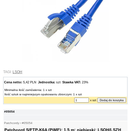
TAGI:
LSOH
Cena netto:
5,42 PLN
Jednostka:
szt
Stawka VAT:
23%
Minimalna ilość zamówienia: 1 x szt
Ilość sztuk w najmniejszym opakowaniu zbiorczym: 1 x szt
x szt
#05054
Patchcordy
›
#05054
Patchcord S/FTP-K6A (PiMF); 1,5 m; niebieski; LSOH/LSZH