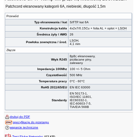
Patchcord ekranowany kategorii 6A, niebieski, długość 1,5m
Przewód
Typ ekranowania / kat
S/
FTP
kat 6A
Konstrukcja kabla
4x2x7/0.15Cu + folia AL + oplot +
LSOH
Średnica żyły / AWG
26
LSOH
,
Powłoka zewnętrzna / śred.
4,1 mm
Złącze
8p8c
ekranowany,
Wtyk RJ45
pozłacane piny,
zalewany
Impedancja 100Mhz
100 +/- 5 Ohm
Częstotliwość
500 MHz
Temperatura pracy
0°C - 60°C
RoHS 2011/65/EU
EN IEC 63000
EN 50173-1,
ISO/IEC 11801,
Standardy
IEC60332-1,
IEC-60603-7-5,
TIA/EIA 568B
drukuj do PDF
specyfikacja do przetargu
wsparcie techniczne
Test Fluke Networks
(63 KB)