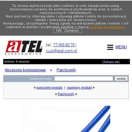
Ta strona wykorzystuje pliki cookies w celu świadczenia usług,
dostosowania serwisu do preferencji użytkowników oraz w celach
statystycznych i reklamowych.
Nasi partnerzy zbierają dane i używają plików cookie do personalizacji
reklam i mierzenia ich skuteczności.
Kontynuując, przyjmujemy Twoją zgodę na wdrażanie plików cookies i ich
zapisane w pamięci urządzenia zgodnie z naszą
polityką prywatności
.
OK, Zamknij
tel.:
77 455 60 76
|
MENU
cust@atel.com.pl
Sobota, 8 sierpnia
[
Zaloguj się
]
Akcesoria komputerowe
»
Patchcordy
Szukaj produktu:
«
poprzedni produkt
|
następny produkt
»
»
Patchcordy
«