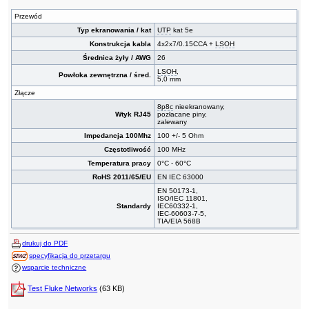
Przewód
Typ ekranowania / kat
UTP
kat 5e
Konstrukcja kabla
4x2x7/0.15CCA +
LSOH
Średnica żyły / AWG
26
LSOH
,
Powłoka zewnętrzna / śred.
5,0 mm
Złącze
8p8c
nieekranowany,
Wtyk RJ45
pozłacane piny,
zalewany
Impedancja 100Mhz
100 +/- 5 Ohm
Częstotliwość
100 MHz
Temperatura pracy
0°C - 60°C
RoHS 2011/65/EU
EN IEC 63000
EN 50173-1,
ISO/IEC 11801,
Standardy
IEC60332-1,
IEC-60603-7-5,
TIA/EIA 568B
drukuj do PDF
specyfikacja do przetargu
wsparcie techniczne
Test Fluke Networks
(63 KB)