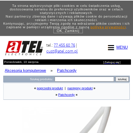
Ta strona wykorzystuje pliki cookies w celu świadczenia usług,
dostosowania serwisu do preferencji użytkowników oraz w celach
statystycznych i reklamowych.
Nasi partnerzy zbierają dane i używają plików cookie do personalizacji
reklam i mierzenia ich skuteczności.
Kontynuując, przyjmujemy Twoją zgodę na wdrażanie plików cookies i ich
zapisane w pamięci urządzenia zgodnie z naszą
polityką prywatności
.
OK, Zamknij
tel.:
77 455 60 76
|
MENU
cust@atel.com.pl
Poniedziałek, 10 sierpnia
[
Zaloguj się
]
Akcesoria komputerowe
»
Patchcordy
Szukaj produktu:
«
poprzedni produkt
|
następny produkt
»
»
Patchcordy
«