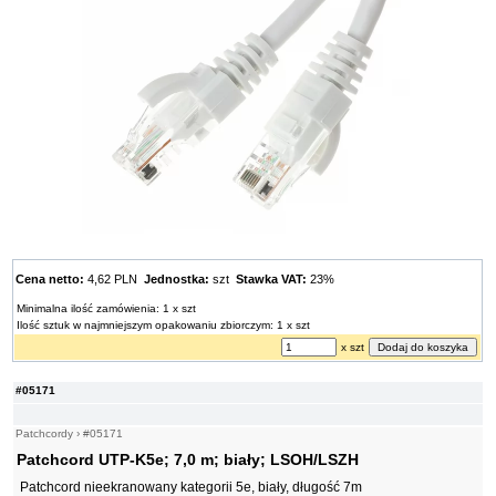
Cena netto:
4,62 PLN
Jednostka:
szt
Stawka VAT:
23%
Minimalna ilość zamówienia: 1 x szt
Ilość sztuk w najmniejszym opakowaniu zbiorczym: 1 x szt
x szt
#05171
Patchcordy
›
#05171
Patchcord UTP-K5e; 7,0 m; biały; LSOH/LSZH
Patchcord nieekranowany kategorii 5e, biały, długość 7m