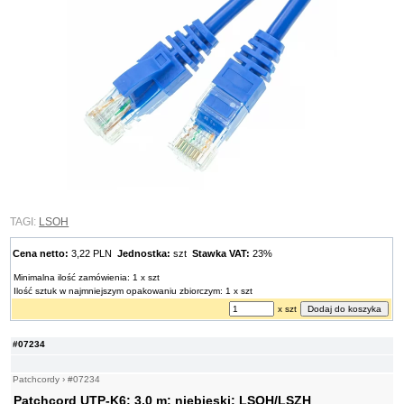
TAGI:
LSOH
Cena netto:
3,22 PLN
Jednostka:
szt
Stawka VAT:
23%
Minimalna ilość zamówienia: 1 x szt
Ilość sztuk w najmniejszym opakowaniu zbiorczym: 1 x szt
x szt
#07234
Patchcordy
›
#07234
Patchcord UTP-K6; 3,0 m; niebieski; LSOH/LSZH