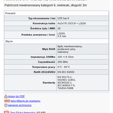
Patchcord nieekranowany kategorii 6, niebieski, długość 3m
Przewód
Typ ekranowania / kat
UTP
kat 6
Konstrukcja kabla
4x2x7/0.15CCA +
LSOH
Średnica żyły / AWG
26
LSOH
,
Powłoka zewnętrzna / śred.
5,5 mm
Złącze
8p8c
nieekranowany,
Wtyk RJ45
pozłacane piny,
zalewany
Impedancja 100Mhz
100 +/-5 Ohm
Częstotliwość
250 MHz
Temperatura pracy
0°C - 60°C
RoHS 2011/65/EU
EN IEC 63000
EN 50173-1,
ISO/IEC 11801,
Standardy
IEC60332-1,
IEC-60603-7-5,
TIA/EIA 568B
drukuj do PDF
specyfikacja do przetargu
wsparcie techniczne
Test Fluke Networks
(63 KB)