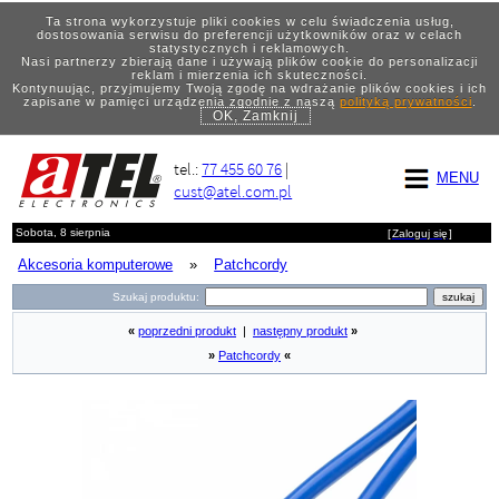
Ta strona wykorzystuje pliki cookies w celu świadczenia usług,
dostosowania serwisu do preferencji użytkowników oraz w celach
statystycznych i reklamowych.
Nasi partnerzy zbierają dane i używają plików cookie do personalizacji
reklam i mierzenia ich skuteczności.
Kontynuując, przyjmujemy Twoją zgodę na wdrażanie plików cookies i ich
zapisane w pamięci urządzenia zgodnie z naszą
polityką prywatności
.
OK, Zamknij
tel.:
77 455 60 76
|
MENU
cust@atel.com.pl
Sobota, 8 sierpnia
[
Zaloguj się
]
Akcesoria komputerowe
»
Patchcordy
Szukaj produktu:
«
poprzedni produkt
|
następny produkt
»
»
Patchcordy
«