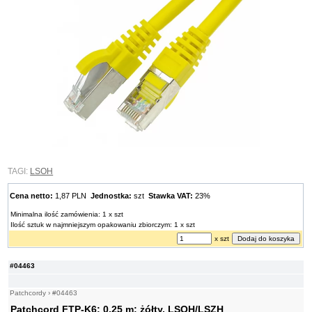
TAGI:
LSOH
Cena netto:
1,87 PLN
Jednostka:
szt
Stawka VAT:
23%
Minimalna ilość zamówienia: 1 x szt
Ilość sztuk w najmniejszym opakowaniu zbiorczym: 1 x szt
x szt
#04463
Patchcordy
›
#04463
Patchcord FTP-K6; 0,25 m; żółty, LSOH/LSZH