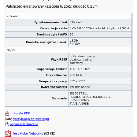
Patchcord ekranowany kategorii 6, żółty, długość 0,25m
Przewód
Typ ekranowania / kat
FTP
kat 6
Konstrukcja kabla
4x2x7/0.15CCA + folia AL + oplot +
LSOH
Średnica żyły / AWG
26
LSOH
,
Powłoka zewnętrzna / śred.
5,8 mm
Złącze
8p8c
ekranowany,
Wtyk RJ45
pozłacane piny,
zalewany
Impedancja 100Mhz
100 +/- 5 Ohm
Częstotliwość
250 MHz
Temperatura pracy
0°C - 60°C
RoHS 2011/65/EU
EN IEC 63000
EN 50173-1,
ISO/IEC 11801, IEC60332-1,
Standardy
IEC-60603-7-5,
TIA/EIA 568B
drukuj do PDF
specyfikacja do przetargu
wsparcie techniczne
Test Fluke Networks
(63 KB)