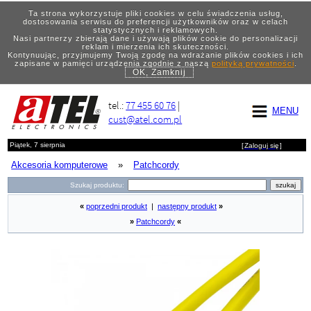
Ta strona wykorzystuje pliki cookies w celu świadczenia usług,
dostosowania serwisu do preferencji użytkowników oraz w celach
statystycznych i reklamowych.
Nasi partnerzy zbierają dane i używają plików cookie do personalizacji
reklam i mierzenia ich skuteczności.
Kontynuując, przyjmujemy Twoją zgodę na wdrażanie plików cookies i ich
zapisane w pamięci urządzenia zgodnie z naszą
polityką prywatności
.
OK, Zamknij
tel.:
77 455 60 76
|
MENU
cust@atel.com.pl
Piątek, 7 sierpnia
[
Zaloguj się
]
Akcesoria komputerowe
»
Patchcordy
Szukaj produktu:
«
poprzedni produkt
|
następny produkt
»
»
Patchcordy
«