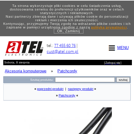
Ta strona wykorzystuje pliki cookies w celu świadczenia usług,
dostosowania serwisu do preferencji użytkowników oraz w celach
statystycznych i reklamowych.
Nasi partnerzy zbierają dane i używają plików cookie do personalizacji
reklam i mierzenia ich skuteczności.
Kontynuując, przyjmujemy Twoją zgodę na wdrażanie plików cookies i ich
zapisane w pamięci urządzenia zgodnie z naszą
polityką prywatności
.
OK, Zamknij
tel.:
77 455 60 76
|
MENU
cust@atel.com.pl
Sobota, 8 sierpnia
[
Zaloguj się
]
Akcesoria komputerowe
»
Patchcordy
Szukaj produktu:
«
poprzedni produkt
|
następny produkt
»
»
Patchcordy
«