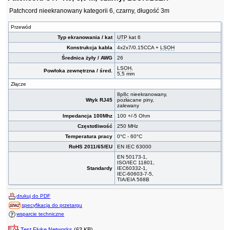
Patchcord nieekranowany kategorii 6, czarny, długość 3m
Przewód
Typ ekranowania / kat
UTP
kat 6
Konstrukcja kabla
4x2x7/0.15CCA +
LSOH
Średnica żyły / AWG
26
LSOH
,
Powłoka zewnętrzna / śred.
5,5 mm
Złącze
8p8c
nieekranowany,
Wtyk RJ45
pozłacane piny,
zalewany
Impedancja 100Mhz
100 +/-5 Ohm
Częstotliwość
250 MHz
Temperatura pracy
0°C - 60°C
RoHS 2011/65/EU
EN IEC 63000
EN 50173-1,
ISO/IEC 11801,
Standardy
IEC60332-1,
IEC-60603-7-5,
TIA/EIA 568B
drukuj do PDF
specyfikacja do przetargu
wsparcie techniczne
Test Fluke Networks
(63 KB)