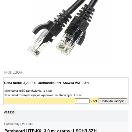
TAGI:
LSOH
Cena netto:
3,22 PLN
Jednostka:
szt
Stawka VAT:
23%
Minimalna ilość zamówienia: 1 x szt
Ilość sztuk w najmniejszym opakowaniu zbiorczym: 1 x szt
x szt
#07233
Patchcordy
›
#07233
Patchcord UTP-K6; 3,0 m; czarny; LSOH/LSZH