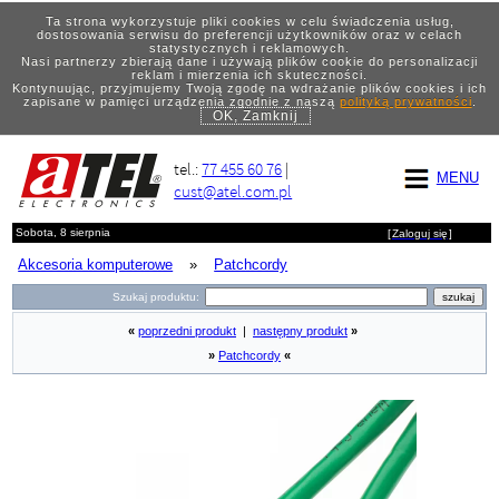
Ta strona wykorzystuje pliki cookies w celu świadczenia usług,
dostosowania serwisu do preferencji użytkowników oraz w celach
statystycznych i reklamowych.
Nasi partnerzy zbierają dane i używają plików cookie do personalizacji
reklam i mierzenia ich skuteczności.
Kontynuując, przyjmujemy Twoją zgodę na wdrażanie plików cookies i ich
zapisane w pamięci urządzenia zgodnie z naszą
polityką prywatności
.
OK, Zamknij
tel.:
77 455 60 76
|
MENU
cust@atel.com.pl
Sobota, 8 sierpnia
[
Zaloguj się
]
Akcesoria komputerowe
»
Patchcordy
Szukaj produktu:
«
poprzedni produkt
|
następny produkt
»
»
Patchcordy
«