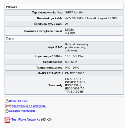
Przewód
Typ ekranowania / kat
S/
FTP
kat 6A
Konstrukcja kabla
4x2x7/0.15Cu + folia AL + oplot +
LSOH
Średnica żyły / AWG
26
LSOH
,
Powłoka zewnętrzna / śred.
4,1 mm
Złącze
8p8c
ekranowany,
Wtyk RJ45
pozłacane piny,
zalewany
Impedancja 100Mhz
100 +/- 5 Ohm
Częstotliwość
500 MHz
Temperatura pracy
0°C - 60°C
RoHS 2011/65/EU
EN IEC 63000
EN 50173-1,
ISO/IEC 11801,
Standardy
IEC60332-1,
IEC-60603-7-5,
TIA/EIA 568B
drukuj do PDF
specyfikacja do przetargu
wsparcie techniczne
Test Fluke Networks
(63 KB)