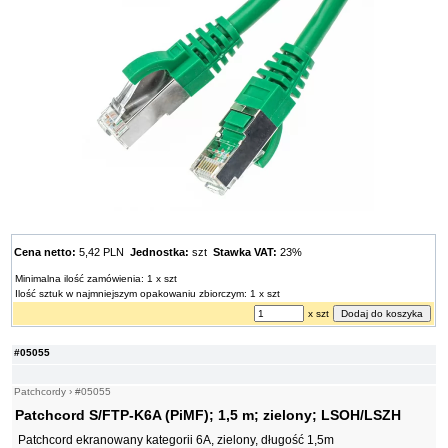
Cena netto:
5,42 PLN
Jednostka:
szt
Stawka VAT:
23%
Minimalna ilość zamówienia: 1 x szt
Ilość sztuk w najmniejszym opakowaniu zbiorczym: 1 x szt
x szt
#05055
Patchcordy
›
#05055
Patchcord S/FTP-K6A (PiMF); 1,5 m; zielony; LSOH/LSZH
Patchcord ekranowany kategorii 6A, zielony, długość 1,5m