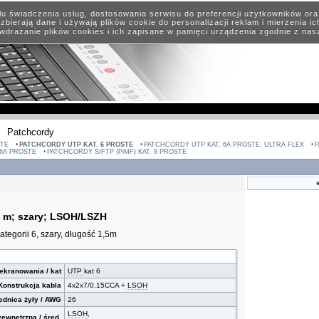
elu świadczenia usług, dostosowania serwisu do preferencji użytkowników or
zbierają dane i używają plików cookie do personalizacji reklam i mierzenia i
wdrażanie plików cookies i ich zapisane w pamięci urządzenia zgodnie z na
Patchcordy
STE
PATCHCORDY UTP KAT. 6 PROSTE
PATCHCORDY UTP KAT. 6A PROSTE, ULTRA FLEX
P
 6A PROSTE
PATCHCORDY S/FTP (PiMF) KAT. 8 PROSTE
5 m; szary; LSOH/LSZH
tegorii 6, szary, długość 1,5m
ekranowania / kat
UTP
kat 6
Konstrukcja kabla
4x2x7/0.15CCA +
LSOH
ednica żyły / AWG
26
LSOH
,
ewnętrzna / śred.