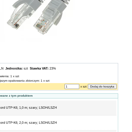
PLN
Jednostka:
szt
Stawka VAT:
23%
wienia: 1 x szt
ejszym opakowaniu zbiorczym: 1 x szt
x szt
owane z tym produktem
cord UTP-K6; 1,0 m; szary; LSOH/LSZH
cord UTP-K6; 2,0 m; szary; LSOH/LSZH