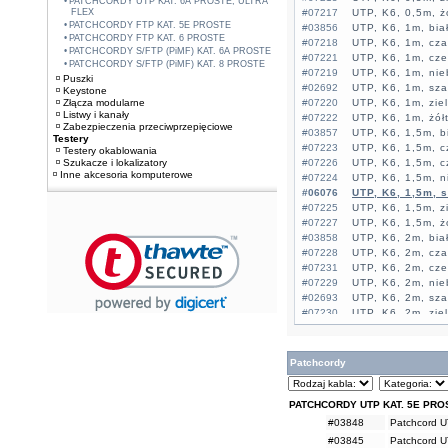
PATCHCORDY UTP KAT. 6A PROSTE, ULTRA
FLEX
#07217
UTP, K6, 0,5m, ż
PATCHCORDY FTP KAT. 5E PROSTE
#03856
UTP, K6, 1m, bia
PATCHCORDY FTP KAT. 6 PROSTE
#07218
UTP, K6, 1m, cza
PATCHCORDY S/FTP (PiMF) KAT. 6A PROSTE
#07221
UTP, K6, 1m, cz
PATCHCORDY S/FTP (PiMF) KAT. 8 PROSTE
#07219
UTP, K6, 1m, nie
Puszki
#02692
UTP, K6, 1m, sza
Keystone
Złącza modularne
#07220
UTP, K6, 1m, zie
Listwy i kanały
#07222
UTP, K6, 1m, żół
Zabezpieczenia przeciwprzepięciowe
#03857
UTP, K6, 1,5m, b
Testery
#07223
UTP, K6, 1,5m, c
Testery okablowania
Szukacze i lokalizatory
#07226
UTP, K6, 1,5m, 
Inne akcesoria komputerowe
#07224
UTP, K6, 1,5m, n
#06076
UTP, K6, 1,5m, 
#07225
UTP, K6, 1,5m, z
#07227
UTP, K6, 1,5m, ż
#03858
UTP, K6, 2m, bia
#07228
UTP, K6, 2m, cza
#07231
UTP, K6, 2m, cz
#07229
UTP, K6, 2m, nie
#02693
UTP, K6, 2m, sza
#07230
UTP, K6, 2m, zie
#07232
UTP, K6, 2m, żół
#03859
UTP, K6, 3m, bia
#07233
UTP, K6, 3m, cza
Patchcordy
#07236
UTP, K6, 3m, cz
#07234
UTP, K6, 3m, nie
#02694
UTP, K6, 3m, sza
PATCHCORDY UTP KAT. 5E PRO
#07235
UTP, K6, 3m, zie
#03848
Patchcord U
#07237
UTP, K6, 3m, żół
#03845
Patchcord U
#03860
UTP, K6, 5m, bia