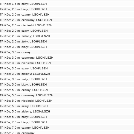
zerwony
13,40 PLN
TP-K5e; 1,5 m; żółty; LSOH/LSZH
ebieski
13,40 PLN
TP-K5e; 2,0 m; biały; LSOH/LSZH
ary
13,40 PLN
elony
13,40 PLN
TP-K5e; 2,0 m; czarny; LSOH/LSZH
łty
13,40 PLN
TP-K5e; 2,0 m; czerwony; LSOH/LSZH
TP-K5e; 2,0 m; niebieski; LSOH/LSZH
TP-K5e; 2,0 m; szary; LSOH/LSZH
TP-K5e; 2,0 m; zielony; LSOH/LSZH
TP-K5e; 2,0 m; żółty; LSOH/LSZH
TP-K5e; 3,0 m; biały; LSOH/LSZH
TP-K5e; 3,0 m; czarny
TP-K5e; 3,0 m; czerwony; LSOH/LSZH
TP-K5e; 3,0 m; niebieski; LSOH/LSZH
TP-K5e; 3,0 m; szary; LSOH/LSZH
TP-K5e; 3,0 m; zielony; LSOH/LSZH
TP-K5e; 3,0 m; żółty; LSOH/LSZH
TP-K5e; 5,0 m; biały; LSOH/LSZH
TP-K5e; 5,0 m; czarny; LSOH/LSZH
TP-K5e; 5,0 m; czerwony; LSOH/LSZH
TP-K5e; 5,0 m; niebieski; LSOH/LSZH
TP-K5e; 5,0 m; szary; LSOH/LSZH
TP-K5e; 5,0 m; zielony; LSOH/LSZH
TP-K5e; 5,0 m; żółty; LSOH/LSZH
TP-K5e; 7,0 m; biały; LSOH/LSZH
TP-K5e; 7,0 m; czarny; LSOH/LSZH
TP-K5e; 7,0 m; czerwony