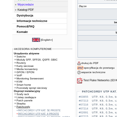
Wyprzedaże
Złącze
Katalogi PDF
Dystrybucja
Informacje techniczne
I
Pomoc&FAQ
Kontakt
T
[
English»
]
AKCESORIA KOMPUTEROWE
Urządzenia aktywne
Switche
Moduły SFP, SFP28, QSFP, GBIC
Routery
drukuj do PDF
Karty sieciowe
specyfikacja do przetargu
Media konwertery
GPON / EPON
wsparcie techniczne
VoIP
Monitoring Serwerowni
Test Fluke Networks
(63 
KVM
Smart home
Pozostały sprzęt sieciowy
Osprzęt instalacyjny
PATCHCORDY UTP KAT.
Szafy rack
#03855
UTP, K6, 0,5m, b
Listwy zasilające
Patch panele
#07213
UTP, K6, 0,5m, c
Skrętka
#07216
UTP, K6, 0,5m, 
Patchcordy
#07214
UTP, K6, 0,5m, n
PATCHCORDY UTP KAT. 5E PROSTE
#02691
UTP, K6, 0,5m, s
PATCHCORDY UTP KAT. 6 PROSTE
#07215
UTP, K6, 0,5m, z