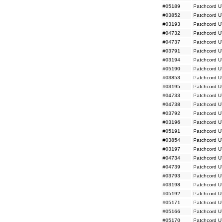
#04440
UTP, K6, 20m, c
#05189
Patchcord U
#04441
UTP, K6, 20m, ni
#03852
Patchcord U
#04442
UTP, K6, 20m, sz
#04443
UTP, K6, 20m, zi
#03193
Patchcord U
#04444
UTP, K6, 20m, żó
#04732
Patchcord U
#04737
Patchcord U
#03791
Patchcord U
#03194
Patchcord U
#05190
Patchcord U
#03853
Patchcord U
#03195
Patchcord U
#04733
Patchcord U
#04738
Patchcord U
#03792
Patchcord U
#03196
Patchcord U
#05191
Patchcord U
#03854
Patchcord U
#03197
Patchcord U
#04734
Patchcord U
#04739
Patchcord U
#03793
Patchcord U
#03198
Patchcord U
#05192
Patchcord U
#05171
Patchcord U
#05166
Patchcord U
#05170
Patchcord U