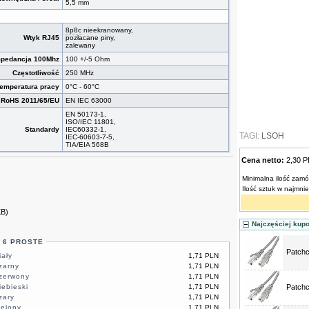
5,5 mm
8p8c
nieekranowany,
Wtyk RJ45
pozłacane piny,
zalewany
mpedancja 100Mhz
100 +/-5 Ohm
Częstotliwość
250 MHz
emperatura pracy
0°C - 60°C
RoHS 2011/65/EU
EN IEC 63000
EN 50173-1,
ISO/IEC 11801,
Standardy
IEC60332-1,
TAGI:
LSOH
IEC-60603-7-5,
TIA/EIA 568B
Cena netto:
2,30 
Minimalna ilość zamó
Ilość sztuk w najmni
KB)
Najczęściej kup
 6 PROSTE
Patch
iały
1,71 PLN
zarny
1,71 PLN
czerwony
1,71 PLN
iebieski
1,71 PLN
Patch
zary
1,71 PLN
ielony
1,71 PLN