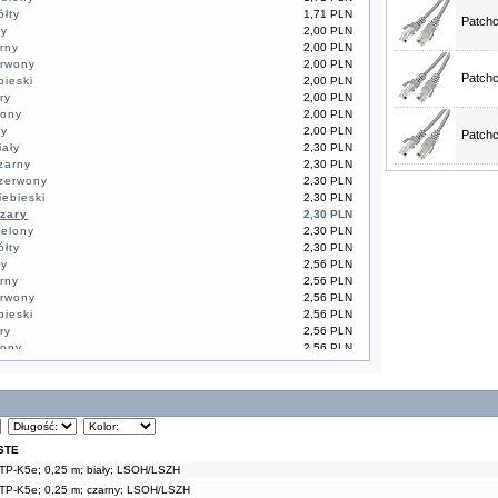
ółty
1,71 PLN
Patch
ły
2,00 PLN
rny
2,00 PLN
erwony
2,00 PLN
Patch
bieski
2,00 PLN
ry
2,00 PLN
lony
2,00 PLN
ty
2,00 PLN
Patch
iały
2,30 PLN
zarny
2,30 PLN
czerwony
2,30 PLN
iebieski
2,30 PLN
szary
2,30 PLN
ielony
2,30 PLN
ółty
2,30 PLN
ły
2,56 PLN
rny
2,56 PLN
erwony
2,56 PLN
bieski
2,56 PLN
ry
2,56 PLN
lony
2,56 PLN
ty
2,56 PLN
ły
3,22 PLN
rny
3,22 PLN
erwony
3,22 PLN
bieski
3,22 PLN
ry
3,22 PLN
STE
lony
3,22 PLN
TP-K5e; 0,25 m; biały; LSOH/LSZH
ty
3,22 PLN
TP-K5e; 0,25 m; czarny; LSOH/LSZH
ły
4,40 PLN