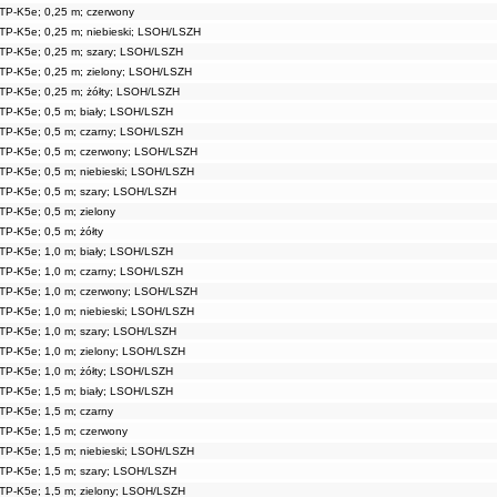
TP-K5e; 0,25 m; czerwony
rny
4,40 PLN
TP-K5e; 0,25 m; niebieski; LSOH/LSZH
erwony
4,40 PLN
bieski
4,40 PLN
TP-K5e; 0,25 m; szary; LSOH/LSZH
ry
4,40 PLN
TP-K5e; 0,25 m; zielony; LSOH/LSZH
lony
4,40 PLN
TP-K5e; 0,25 m; żółty; LSOH/LSZH
ty
4,40 PLN
TP-K5e; 0,5 m; biały; LSOH/LSZH
ły
5,68 PLN
TP-K5e; 0,5 m; czarny; LSOH/LSZH
rny
5,68 PLN
erwony
5,68 PLN
TP-K5e; 0,5 m; czerwony; LSOH/LSZH
bieski
5,68 PLN
TP-K5e; 0,5 m; niebieski; LSOH/LSZH
ry
5,68 PLN
TP-K5e; 0,5 m; szary; LSOH/LSZH
lony
5,68 PLN
TP-K5e; 0,5 m; zielony
ty
5,68 PLN
TP-K5e; 0,5 m; żółty
ały
7,34 PLN
arny
7,34 PLN
TP-K5e; 1,0 m; biały; LSOH/LSZH
zerwony
7,34 PLN
TP-K5e; 1,0 m; czarny; LSOH/LSZH
ebieski
7,34 PLN
TP-K5e; 1,0 m; czerwony; LSOH/LSZH
ary
7,34 PLN
TP-K5e; 1,0 m; niebieski; LSOH/LSZH
elony
7,34 PLN
TP-K5e; 1,0 m; szary; LSOH/LSZH
łty
7,34 PLN
ały
10,40 PLN
TP-K5e; 1,0 m; zielony; LSOH/LSZH
arny
10,40 PLN
TP-K5e; 1,0 m; żółty; LSOH/LSZH
zerwony
10,40 PLN
TP-K5e; 1,5 m; biały; LSOH/LSZH
ebieski
10,40 PLN
TP-K5e; 1,5 m; czarny
ary
10,40 PLN
TP-K5e; 1,5 m; czerwony
elony
10,40 PLN
łty
10,40 PLN
TP-K5e; 1,5 m; niebieski; LSOH/LSZH
ały
13,40 PLN
TP-K5e; 1,5 m; szary; LSOH/LSZH
arny
13,40 PLN
TP-K5e; 1,5 m; zielony; LSOH/LSZH