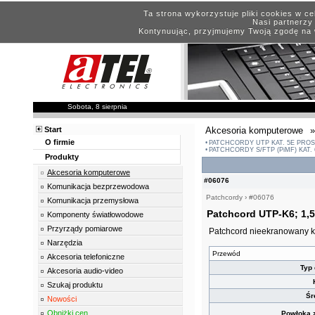
Ta strona wykorzystuje pliki cookies w c
Nasi partnerzy 
Kontynuując, przyjmujemy Twoją zgodę na 
Sobota, 8 sierpnia
Start
Akcesoria komputerowe
»
O firmie
PATCHCORDY UTP KAT. 5E PRO
PATCHCORDY S/FTP (PiMF) KAT.
Produkty
Akcesoria komputerowe
#06076
Komunikacja bezprzewodowa
Patchcordy
›
#06076
Komunikacja przemysłowa
Patchcord UTP-K6; 1,
Komponenty światłowodowe
Przyrządy pomiarowe
Patchcord nieekranowany ka
Narzędzia
Przewód
Akcesoria telefoniczne
Typ 
Akcesoria audio-video
Szukaj produktu
Śr
Nowości
Obniżki cen
Powłoka z