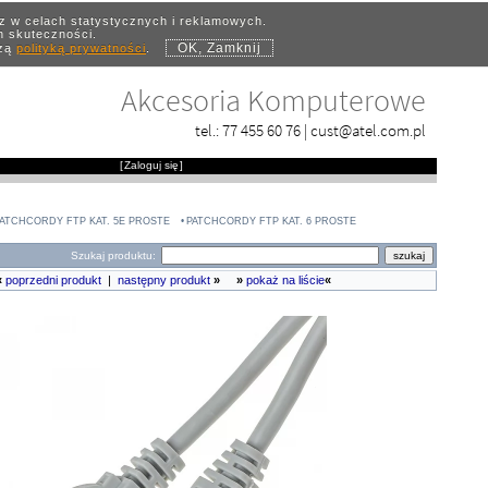
az w celach statystycznych i reklamowych.
ch skuteczności.
OK, Zamknij
szą
polityką prywatności
.
Akcesoria Komputerowe
tel.:
77 455 60 76
|
cust@atel.com.pl
[
Zaloguj się
]
ATCHCORDY FTP KAT. 5E PROSTE
PATCHCORDY FTP KAT. 6 PROSTE
Szukaj produktu:
«
poprzedni produkt
|
następny produkt
»
»
pokaż na liście
«