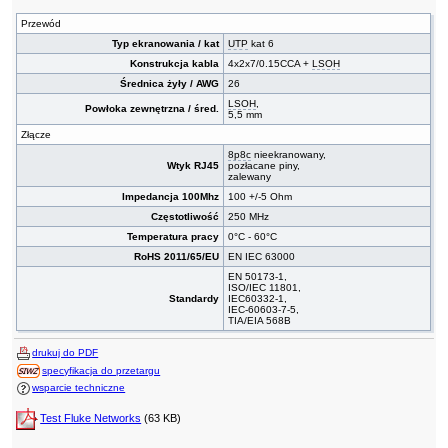
Przewód
Typ ekranowania / kat
UTP
kat 6
Konstrukcja kabla
4x2x7/0.15CCA +
LSOH
Średnica żyły / AWG
26
LSOH
,
Powłoka zewnętrzna / śred.
5,5 mm
Złącze
8p8c
nieekranowany,
Wtyk RJ45
pozłacane piny,
zalewany
Impedancja 100Mhz
100 +/-5 Ohm
Częstotliwość
250 MHz
Temperatura pracy
0°C - 60°C
RoHS 2011/65/EU
EN IEC 63000
EN 50173-1,
ISO/IEC 11801,
Standardy
IEC60332-1,
IEC-60603-7-5,
TIA/EIA 568B
drukuj do PDF
specyfikacja do przetargu
wsparcie techniczne
Test Fluke Networks
(63 KB)