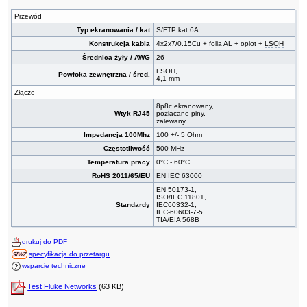
Przewód
Typ ekranowania / kat
S/
FTP
kat 6A
Konstrukcja kabla
4x2x7/0.15Cu + folia AL + oplot +
LSOH
Średnica żyły / AWG
26
LSOH
,
Powłoka zewnętrzna / śred.
4,1 mm
Złącze
8p8c
ekranowany,
Wtyk RJ45
pozłacane piny,
zalewany
Impedancja 100Mhz
100 +/- 5 Ohm
Częstotliwość
500 MHz
Temperatura pracy
0°C - 60°C
RoHS 2011/65/EU
EN IEC 63000
EN 50173-1,
ISO/IEC 11801,
Standardy
IEC60332-1,
IEC-60603-7-5,
TIA/EIA 568B
drukuj do PDF
specyfikacja do przetargu
wsparcie techniczne
Test Fluke Networks
(63 KB)