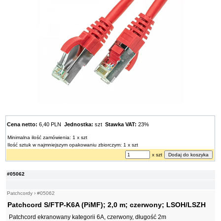
Cena netto:
6,40 PLN
Jednostka:
szt
Stawka VAT:
23%
Minimalna ilość zamówienia: 1 x szt
Ilość sztuk w najmniejszym opakowaniu zbiorczym: 1 x szt
x szt
#05062
Patchcordy
›
#05062
Patchcord S/FTP-K6A (PiMF); 2,0 m; czerwony; LSOH/LSZH
Patchcord ekranowany kategorii 6A, czerwony, długość 2m