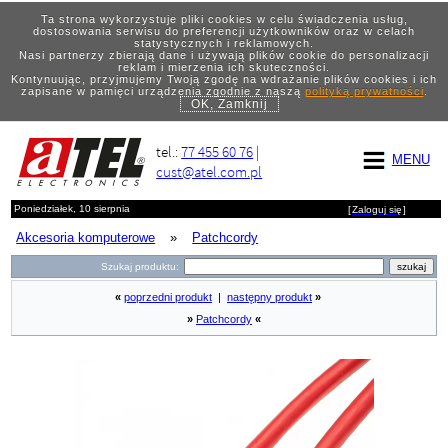
Ta strona wykorzystuje pliki cookies w celu świadczenia usług,
dostosowania serwisu do preferencji użytkowników oraz w celach
statystycznych i reklamowych.
Nasi partnerzy zbierają dane i używają plików cookie do personalizacji
reklam i mierzenia ich skuteczności.
Kontynuując, przyjmujemy Twoją zgodę na wdrażanie plików cookies i ich
zapisane w pamięci urządzenia zgodnie z naszą
polityką prywatności
.
OK, Zamknij
tel.:
77 455 60 76
|
MENU
cust@atel.com.pl
Poniedziałek, 10 sierpnia
[
Zaloguj się
]
Akcesoria komputerowe
»
Patchcordy
Szukaj produktu:
«
poprzedni produkt
|
następny produkt
»
»
Patchcordy
«