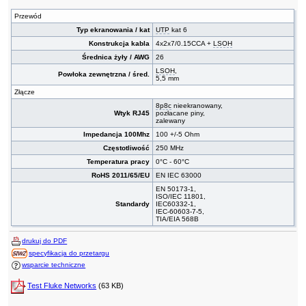
Przewód
Typ ekranowania / kat
UTP
kat 6
Konstrukcja kabla
4x2x7/0.15CCA +
LSOH
Średnica żyły / AWG
26
LSOH
,
Powłoka zewnętrzna / śred.
5,5 mm
Złącze
8p8c
nieekranowany,
Wtyk RJ45
pozłacane piny,
zalewany
Impedancja 100Mhz
100 +/-5 Ohm
Częstotliwość
250 MHz
Temperatura pracy
0°C - 60°C
RoHS 2011/65/EU
EN IEC 63000
EN 50173-1,
ISO/IEC 11801,
Standardy
IEC60332-1,
IEC-60603-7-5,
TIA/EIA 568B
drukuj do PDF
specyfikacja do przetargu
wsparcie techniczne
Test Fluke Networks
(63 KB)