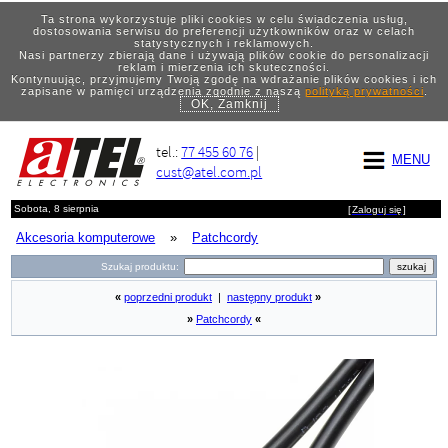
Ta strona wykorzystuje pliki cookies w celu świadczenia usług,
dostosowania serwisu do preferencji użytkowników oraz w celach
statystycznych i reklamowych.
Nasi partnerzy zbierają dane i używają plików cookie do personalizacji
reklam i mierzenia ich skuteczności.
Kontynuując, przyjmujemy Twoją zgodę na wdrażanie plików cookies i ich
zapisane w pamięci urządzenia zgodnie z naszą
polityką prywatności
.
OK, Zamknij
tel.:
77 455 60 76
|
MENU
cust@atel.com.pl
Sobota, 8 sierpnia
[
Zaloguj się
]
Akcesoria komputerowe
»
Patchcordy
Szukaj produktu:
«
poprzedni produkt
|
następny produkt
»
»
Patchcordy
«