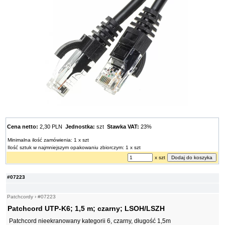
Cena netto:
2,30 PLN
Jednostka:
szt
Stawka VAT:
23%
Minimalna ilość zamówienia: 1 x szt
Ilość sztuk w najmniejszym opakowaniu zbiorczym: 1 x szt
x szt
#07223
Patchcordy
›
#07223
Patchcord UTP-K6; 1,5 m; czarny; LSOH/LSZH
Patchcord nieekranowany kategorii 6, czarny, długość 1,5m