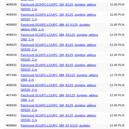
#08628
Patchcord SC/APC-LC/APC, SM, 9/125, dupleks, włókno
11,80 PLN
G652D, 1 m
#08830
Patchcord SC/APC-LC/UPC, SM, 9/125, dupleks, włókno
11,80 PLN
G652D, 1 m
#08883
Patchcord SC/UPC-LC/UPC, MM, 62,5/125, dupleks,
11,80 PLN
włókno OM1, 1 m
#08633
Patchcord SC/UPC-LC/UPC, MM, 50/125, dupleks, włókno
12,20 PLN
OM2, 2 m
#08625
Patchcord SC/UPC-LC/UPC, SM, 9/125, dupleks, włókno
12,20 PLN
G652D, 2 m
#08629
Patchcord SC/APC-LC/APC, SM, 9/125, dupleks, włókno
12,40 PLN
G652D, 2 m
#08831
Patchcord SC/APC-LC/UPC, SM, 9/125, dupleks, włókno
12,40 PLN
G652D, 2 m
#07398
Patchcord SC/UPC-LC/UPC, MM, 50/125, dupleks, włókno
12,70 PLN
OM3, 2 m
#08626
Patchcord SC/UPC-LC/UPC, SM, 9/125, dupleks, włókno
12,70 PLN
G652D, 3 m
#07495
Patchcord SC/UPC-LC/UPC, MM, 50/125, dupleks, włókno
12,80 PLN
OM4, 1 m
#08630
Patchcord SC/APC-LC/APC, SM, 9/125, dupleks, włókno
12,90 PLN
G652D, 3 m
#08832
Patchcord SC/APC-LC/UPC, SM, 9/125, dupleks, włókno
12,90 PLN
G652D, 3 m
#08884
Patchcord SC/UPC-LC/UPC, MM, 62,5/125, dupleks,
12,90 PLN