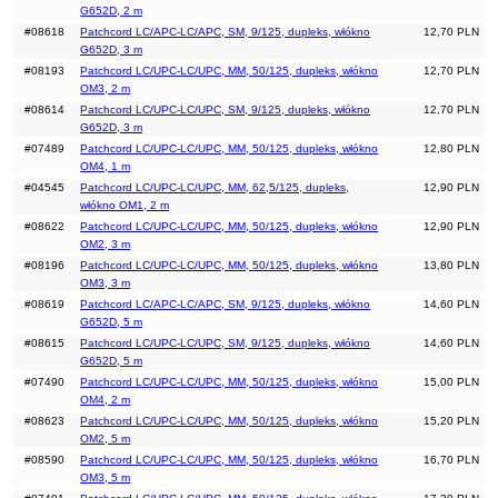
G652D, 2 m
#08618
Patchcord LC/APC-LC/APC, SM, 9/125, dupleks, włókno
12,70 PLN
G652D, 3 m
#08193
Patchcord LC/UPC-LC/UPC, MM, 50/125, dupleks, włókno
12,70 PLN
OM3, 2 m
#08614
Patchcord LC/UPC-LC/UPC, SM, 9/125, dupleks, włókno
12,70 PLN
G652D, 3 m
#07489
Patchcord LC/UPC-LC/UPC, MM, 50/125, dupleks, włókno
12,80 PLN
OM4, 1 m
#04545
Patchcord LC/UPC-LC/UPC, MM, 62,5/125, dupleks,
12,90 PLN
włókno OM1, 2 m
#08622
Patchcord LC/UPC-LC/UPC, MM, 50/125, dupleks, włókno
12,90 PLN
OM2, 3 m
#08196
Patchcord LC/UPC-LC/UPC, MM, 50/125, dupleks, włókno
13,80 PLN
OM3, 3 m
#08619
Patchcord LC/APC-LC/APC, SM, 9/125, dupleks, włókno
14,60 PLN
G652D, 5 m
#08615
Patchcord LC/UPC-LC/UPC, SM, 9/125, dupleks, włókno
14,60 PLN
G652D, 5 m
#07490
Patchcord LC/UPC-LC/UPC, MM, 50/125, dupleks, włókno
15,00 PLN
OM4, 2 m
#08623
Patchcord LC/UPC-LC/UPC, MM, 50/125, dupleks, włókno
15,20 PLN
OM2, 5 m
#08590
Patchcord LC/UPC-LC/UPC, MM, 50/125, dupleks, włókno
16,70 PLN
OM3, 5 m