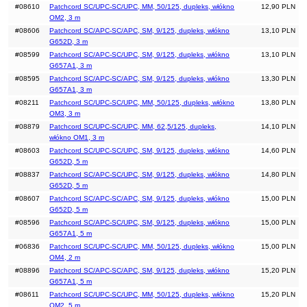
#08610
Patchcord SC/UPC-SC/UPC, MM, 50/125, dupleks, włókno
12,90 PLN
OM2, 3 m
#08606
Patchcord SC/APC-SC/APC, SM, 9/125, dupleks, włókno
13,10 PLN
G652D, 3 m
#08599
Patchcord SC/APC-SC/UPC, SM, 9/125, dupleks, włókno
13,10 PLN
G657A1, 3 m
#08595
Patchcord SC/APC-SC/APC, SM, 9/125, dupleks, włókno
13,30 PLN
G657A1, 3 m
#08211
Patchcord SC/UPC-SC/UPC, MM, 50/125, dupleks, włókno
13,80 PLN
OM3, 3 m
#08879
Patchcord SC/UPC-SC/UPC, MM, 62,5/125, dupleks,
14,10 PLN
włókno OM1, 3 m
#08603
Patchcord SC/UPC-SC/UPC, SM, 9/125, dupleks, włókno
14,60 PLN
G652D, 5 m
#08837
Patchcord SC/APC-SC/UPC, SM, 9/125, dupleks, włókno
14,80 PLN
G652D, 5 m
#08607
Patchcord SC/APC-SC/APC, SM, 9/125, dupleks, włókno
15,00 PLN
G652D, 5 m
#08596
Patchcord SC/APC-SC/UPC, SM, 9/125, dupleks, włókno
15,00 PLN
G657A1, 5 m
#06836
Patchcord SC/UPC-SC/UPC, MM, 50/125, dupleks, włókno
15,00 PLN
OM4, 2 m
#08896
Patchcord SC/APC-SC/APC, SM, 9/125, dupleks, włókno
15,20 PLN
G657A1, 5 m
#08611
Patchcord SC/UPC-SC/UPC, MM, 50/125, dupleks, włókno
15,20 PLN
OM2, 5 m