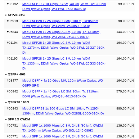
#08192
Moduł SFP+ 1x 10 Gbps LC SM, 40 km, WDM TX:1330nm,
99,00 PLN
DDMI (Wave Optics, WO-PWL-9633-040K-D)
» SFP28 25G
#06919
Moduł SFP28 1x 25 Gbps LC MM, 100 m, TX:850nm,
98,00 PLN
DDMI (Wave Optics, WO-28ML-25G85-100M-D)
#06844
Moduł SFP28 1x 25 Gbps LC SM, 10 km, TX:1310nm,
144,00 PLN
DDMI (Wave Optics, WO-28SL-25G13-010K-D)
#01194
Moduł SFP28 1x 25 Gbps LC SM, 10 km, WDM
164,00 PLN
TX:1270nm, DDMI (Wave Optics, WO-28WL-25G27-010K-
D)
#01195
Moduł SFP28 1x 25 Gbps LC SM, 10 km, WDM
164,00 PLN
TX:1330nm, DDMI (Wave Optics, WO-28WL-25G33-010K-
D)
» QSFP+ 40G
#08477
Moduł QSFP+ 4x 10 Gbps MM, 150m (Wave Optics, WO-
164,00 PLN
QSFP-SR4)
#06842
Moduł QSFP+ 1x 40 Gbps LC SM, 10km, Tx:1310nm,
570,00 PLN
DDMI (Wave Optics, WO-QSL-4013-010K-D)
» QSFP28 100G
#06843
Moduł QSFP28 1x 100 Gbps LC SM, 10km, Tx:1295-
880,00 PLN
1309nm, DDMI (Wave Optics, WO-Q28SL-100G-010K-D)
» SFP 1G CWDM
#06751
Moduł SFP 1x 1000 Mbps LC SM, 24dB (80 km), CWDM,
136,00 PLN
TX: 1450 nm (Wave Optics, WO-SCL-1245-080K)
#05771
Moduł SFP 1x 1000 Mbps LC SM, 24dB (80 km), CWDM,
136,00 PLN