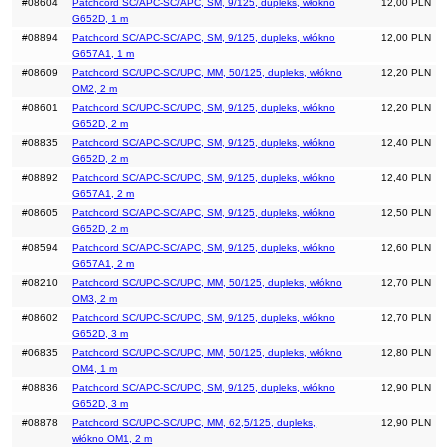
#08604
Patchcord SC/APC-SC/APC, SM, 9/125, dupleks, włókno
12,00 PLN
G652D, 1 m
#08894
Patchcord SC/APC-SC/APC, SM, 9/125, dupleks, włókno
12,00 PLN
G657A1, 1 m
#08609
Patchcord SC/UPC-SC/UPC, MM, 50/125, dupleks, włókno
12,20 PLN
OM2, 2 m
#08601
Patchcord SC/UPC-SC/UPC, SM, 9/125, dupleks, włókno
12,20 PLN
G652D, 2 m
#08835
Patchcord SC/APC-SC/UPC, SM, 9/125, dupleks, włókno
12,40 PLN
G652D, 2 m
#08892
Patchcord SC/APC-SC/UPC, SM, 9/125, dupleks, włókno
12,40 PLN
G657A1, 2 m
#08605
Patchcord SC/APC-SC/APC, SM, 9/125, dupleks, włókno
12,50 PLN
G652D, 2 m
#08594
Patchcord SC/APC-SC/APC, SM, 9/125, dupleks, włókno
12,60 PLN
G657A1, 2 m
#08210
Patchcord SC/UPC-SC/UPC, MM, 50/125, dupleks, włókno
12,70 PLN
OM3, 2 m
#08602
Patchcord SC/UPC-SC/UPC, SM, 9/125, dupleks, włókno
12,70 PLN
G652D, 3 m
#06835
Patchcord SC/UPC-SC/UPC, MM, 50/125, dupleks, włókno
12,80 PLN
OM4, 1 m
#08836
Patchcord SC/APC-SC/UPC, SM, 9/125, dupleks, włókno
12,90 PLN
G652D, 3 m
#08878
Patchcord SC/UPC-SC/UPC, MM, 62,5/125, dupleks,
12,90 PLN
włókno OM1, 2 m