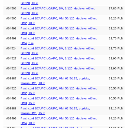
G652D, 10 m
#04506
Patchcord SC/APC-LC/UPC, SM, 9/125, dupleks, włókno
17,80 PLN
G652D, 10 m
#04505
Patchcord SC/UPC-LC/UPC, MM, 50/125, dupleks, włókno
19,20 PLN
OM2, 10 m
#04491
Patchcord SC/UPC-LC/UPC, MM, 50/125, dupleks, włókno
22,20 PLN
OM3, 10 m
#07498
Patchcord SC/UPC-LC/UPC, MM, 50/125, dupleks, włókno
22,70 PLN
OM4, 5 m
#04524
Patchcord SC/UPC-LC/UPC, SM, 9/125, dupleks, włókno
22,70 PLN
G652D, 15 m
#04527
Patchcord SC/APC-LC/APC, SM, 9/125, dupleks, włókno
22,90 PLN
G652D, 15 m
#04526
Patchcord SC/APC-LC/UPC, SM, 9/125, dupleks, włókno
22,90 PLN
G652D, 15 m
#08887
Patchcord SC/UPC-LC/UPC, MM, 62,5/125, dupleks,
23,20 PLN
włókno OM1, 10 m
#04525
Patchcord SC/UPC-LC/UPC, MM, 50/125, dupleks, włókno
25,50 PLN
OM2, 15 m
#04492
Patchcord SC/UPC-LC/UPC, MM, 50/125, dupleks, włókno
30,50 PLN
OM3, 15 m
#08888
Patchcord SC/UPC-LC/UPC, MM, 62,5/125, dupleks,
32,10 PLN
włókno OM1, 15 m
#07499
Patchcord SC/UPC-LC/UPC, MM, 50/125, dupleks, włókno
34,20 PLN
OM4, 10 m