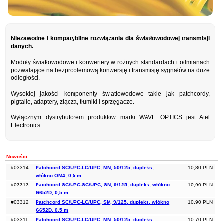
Niezawodne i kompatybilne rozwiązania dla światłowodowej transmisji
danych.
Moduły światłowodowe i konwertery w rożnych standardach i odmianach
pozwalające na bezproblemową konwersję i transmisję sygnałów na duże
odległości.
Wysokiej jakości komponenty światłowodowe takie jak patchcordy,
pigtaile, adaptery, złącza, tłumiki i sprzęgacze.
Wyłącznym dystrybutorem produktów marki WAVE OPTICS jest Atel
Electronics
Nowości
#03314
Patchcord SC/UPC-LC/UPC, MM, 50/125, dupleks,
10,80 PLN
włókno OM4, 0,5 m
#03313
Patchcord SC/UPC-SC/UPC, SM, 9/125, dupleks, włókno
10,90 PLN
G652D, 0,5 m
#03312
Patchcord SC/UPC-LC/UPC, SM, 9/125, dupleks, włókno
10,90 PLN
G652D, 0,5 m
#03311
Patchcord SC/UPC-LC/UPC, MM, 50/125, dupleks,
10,70 PLN