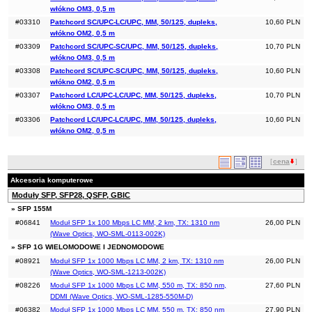
włókno OM3, 0,5 m
#03310
Patchcord SC/UPC-LC/UPC, MM, 50/125, dupleks,
10,60 PLN
włókno OM2, 0,5 m
#03309
Patchcord SC/UPC-SC/UPC, MM, 50/125, dupleks,
10,70 PLN
włókno OM3, 0,5 m
#03308
Patchcord SC/UPC-SC/UPC, MM, 50/125, dupleks,
10,60 PLN
włókno OM2, 0,5 m
#03307
Patchcord LC/UPC-LC/UPC, MM, 50/125, dupleks,
10,70 PLN
włókno OM3, 0,5 m
#03306
Patchcord LC/UPC-LC/UPC, MM, 50/125, dupleks,
10,60 PLN
włókno OM2, 0,5 m
[
cena
]
Akcesoria komputerowe
Moduły SFP, SFP28, QSFP, GBIC
» SFP 155M
#06841
Moduł SFP 1x 100 Mbps LC MM, 2 km, TX: 1310 nm
26,00 PLN
(Wave Optics, WO-SML-0113-002K)
» SFP 1G WIELOMODOWE I JEDNOMODOWE
#08921
Moduł SFP 1x 1000 Mbps LC MM, 2 km, TX: 1310 nm
26,00 PLN
(Wave Optics, WO-SML-1213-002K)
#08226
Moduł SFP 1x 1000 Mbps LC MM, 550 m, TX: 850 nm,
27,60 PLN
DDMI (Wave Optics, WO-SML-1285-550M-D)
#06382
Moduł SFP 1x 1000 Mbps LC MM, 550 m, TX: 850 nm
27,90 PLN