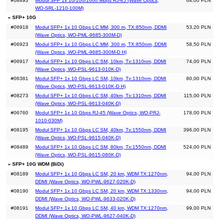
#08493
Moduł SFP 1x 10/100/1000 Mbps RJ-45 (Wave Optics,
64,00 PLN
WO-SRL-1210-100M)
» SFP+ 10G
#06918
Moduł SFP+ 1x 10 Gbps LC MM, 300 m, TX:850nm, DDMI
53,20 PLN
(Wave Optics, WO-PML-9685-300M-D)
#06923
Moduł SFP+ 1x 10 Gbps LC MM, 300 m, TX:850nm, DDMI
58,50 PLN
(Wave Optics, WO-PML-9685-300M-D H)
#06917
Moduł SFP+ 1x 10 Gbps LC SM, 10km, Tx:1310nm, DDMI
74,00 PLN
(Wave Optics, WO-PSL-9613-010K-D)
#06381
Moduł SFP+ 1x 10 Gbps LC SM, 10km, Tx:1310nm, DDMI
80,00 PLN
(Wave Optics, WO-PSL-9613-010K-D H)
#08273
Moduł SFP+ 1x 10 Gbps LC SM, 40km, Tx:1310nm, DDMI
115,00 PLN
(Wave Optics, WO-PSL-9613-040K-D)
#06760
Moduł SFP+ 1x 10 Gbps RJ-45 (Wave Optics, WO-PRJ-
178,00 PLN
1010-030M)
#08195
Moduł SFP+ 1x 10 Gbps LC SM, 40km, Tx:1550nm, DDMI
396,00 PLN
(Wave Optics, WO-PSL-9615-040K-D)
#08489
Moduł SFP+ 1x 10 Gbps LC SM, 80km, Tx:1550nm, DDMI
524,00 PLN
(Wave Optics, WO-PSL-9615-080K-D)
» SFP+ 10G WDM (BiDi)
#08189
Moduł SFP+ 1x 10 Gbps LC SM, 20 km, WDM TX:1270nm,
94,00 PLN
DDMI (Wave Optics, WO-PWL-9627-020K-D)
#08190
Moduł SFP+ 1x 10 Gbps LC SM, 20 km, WDM TX:1330nm,
94,00 PLN
DDMI (Wave Optics, WO-PWL-9633-020K-D)
#08191
Moduł SFP+ 1x 10 Gbps LC SM, 40 km, WDM TX:1270nm,
99,00 PLN
DDMI (Wave Optics, WO-PWL-9627-040K-D)