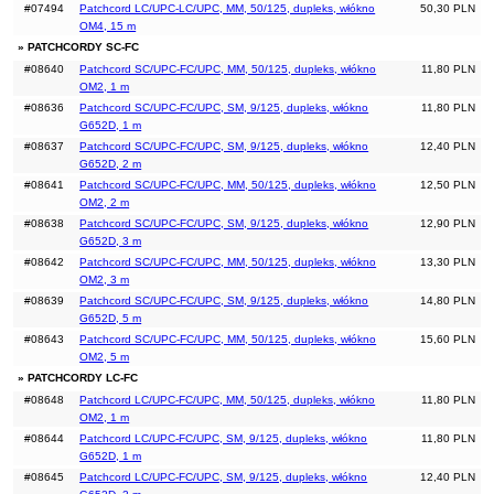
#07494
Patchcord LC/UPC-LC/UPC, MM, 50/125, dupleks, włókno
50,30 PLN
OM4, 15 m
» PATCHCORDY SC-FC
#08640
Patchcord SC/UPC-FC/UPC, MM, 50/125, dupleks, włókno
11,80 PLN
OM2, 1 m
#08636
Patchcord SC/UPC-FC/UPC, SM, 9/125, dupleks, włókno
11,80 PLN
G652D, 1 m
#08637
Patchcord SC/UPC-FC/UPC, SM, 9/125, dupleks, włókno
12,40 PLN
G652D, 2 m
#08641
Patchcord SC/UPC-FC/UPC, MM, 50/125, dupleks, włókno
12,50 PLN
OM2, 2 m
#08638
Patchcord SC/UPC-FC/UPC, SM, 9/125, dupleks, włókno
12,90 PLN
G652D, 3 m
#08642
Patchcord SC/UPC-FC/UPC, MM, 50/125, dupleks, włókno
13,30 PLN
OM2, 3 m
#08639
Patchcord SC/UPC-FC/UPC, SM, 9/125, dupleks, włókno
14,80 PLN
G652D, 5 m
#08643
Patchcord SC/UPC-FC/UPC, MM, 50/125, dupleks, włókno
15,60 PLN
OM2, 5 m
» PATCHCORDY LC-FC
#08648
Patchcord LC/UPC-FC/UPC, MM, 50/125, dupleks, włókno
11,80 PLN
OM2, 1 m
#08644
Patchcord LC/UPC-FC/UPC, SM, 9/125, dupleks, włókno
11,80 PLN
G652D, 1 m
#08645
Patchcord LC/UPC-FC/UPC, SM, 9/125, dupleks, włókno
12,40 PLN