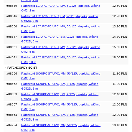
G652D, 2 m
#08649
Patchcord LC/UPC-FC/UPC, MM, 50/125, dupleks, włókno
12,50 PLN
OM2, 2 m
#08646
Patchcord LC/UPC-FC/UPC, SM, 9/125, dupleks, włókno
12,90 PLN
G652D, 3 m
#08650
Patchcord LC/UPC-FC/UPC, MM, 50/125, dupleks, włókno
13,30 PLN
OM2, 3 m
#08647
Patchcord LC/UPC-FC/UPC, SM, 9/125, dupleks, włókno
14,80 PLN
G652D, 5 m
#08651
Patchcord LC/UPC-FC/UPC, MM, 50/125, dupleks, włókno
15,60 PLN
OM2, 5 m
#04541
Patchcord LC/UPC-FC/UPC, MM, 50/125, dupleks, włókno
18,00 PLN
OM3, 20 m
» PATCHCORDY SC-ST
#08656
Patchcord SC/UPC-ST/UPC, MM, 50/125, dupleks, włókno
11,80 PLN
OM2, 1 m
#08652
Patchcord SC/UPC-ST/UPC, SM, 9/125, dupleks, włókno
11,80 PLN
G652D, 1 m
#08653
Patchcord SC/UPC-ST/UPC, SM, 9/125, dupleks, włókno
12,40 PLN
G652D, 2 m
#08657
Patchcord SC/UPC-ST/UPC, MM, 50/125, dupleks, włókno
12,50 PLN
OM2, 2 m
#08654
Patchcord SC/UPC-ST/UPC, SM, 9/125, dupleks, włókno
12,90 PLN
G652D, 3 m
#04224
Patchcord SC/UPC-ST/UPC, MM, 50/125, dupleks, włókno
13,10 PLN
OM3, 2 m