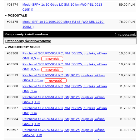
#08474
Moduł SFP+ 1x 10 Gbps LC SM, 10 km (WO-PSL-9613-
89,00 PLN
010K-I)
» POZOSTAŁE
#08475
Moduł SFP 1x 10/100/1000 Mbps RJ-45 (WO-SRL-1210-
76,00 PLN
100M-I)
Komponenty światłowodowe
na początek
Patchcordy światłowodowe
» PATCHCORDY SC-SC
#03308
Patchcord SC/UPC-SC/UPC, MM, 50/125, dupleks, włókno
10,60 PLN
OM2, 0,5 m
#03309
Patchcord SC/UPC-SC/UPC, MM, 50/125, dupleks, włókno
10,70 PLN
OM3, 0,5 m
#03313
Patchcord SC/UPC-SC/UPC, SM, 9/125, dupleks, włókno
10,90 PLN
G652D, 0,5 m
#08608
Patchcord SC/UPC-SC/UPC, MM, 50/125, dupleks, włókno
11,40 PLN
OM2, 1 m
#08600
Patchcord SC/UPC-SC/UPC, SM, 9/125, dupleks, włókno
11,60 PLN
G652D, 1 m
#08867
Patchcord SC/UPC-SC/UPC, MM, 50/125, dupleks, włókno
11,70 PLN
OM3, 1 m
#08834
Patchcord SC/APC-SC/UPC, SM, 9/125, dupleks, włókno
11,80 PLN
G652D, 1 m
#08597
Patchcord SC/APC-SC/UPC, SM, 9/125, dupleks, włókno
11,80 PLN
G657A1, 1 m