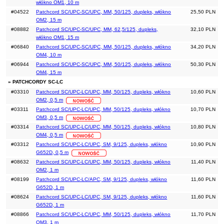
włókno OM1, 10 m
#04522
Patchcord SC/UPC-SC/UPC, MM, 50/125, dupleks, włókno
25,50 PLN
OM2, 15 m
#08882
Patchcord SC/UPC-SC/UPC, MM, 62,5/125, dupleks,
32,10 PLN
włókno OM1, 15 m
#06840
Patchcord SC/UPC-SC/UPC, MM, 50/125, dupleks, włókno
34,20 PLN
OM4, 10 m
#06944
Patchcord SC/UPC-SC/UPC, MM, 50/125, dupleks, włókno
50,30 PLN
OM4, 15 m
» PATCHCORDY SC-LC
#03310
Patchcord SC/UPC-LC/UPC, MM, 50/125, dupleks, włókno
10,60 PLN
OM2, 0,5 m
#03311
Patchcord SC/UPC-LC/UPC, MM, 50/125, dupleks, włókno
10,70 PLN
OM3, 0,5 m
#03314
Patchcord SC/UPC-LC/UPC, MM, 50/125, dupleks, włókno
10,80 PLN
OM4, 0,5 m
#03312
Patchcord SC/UPC-LC/UPC, SM, 9/125, dupleks, włókno
10,90 PLN
G652D, 0,5 m
#08632
Patchcord SC/UPC-LC/UPC, MM, 50/125, dupleks, włókno
11,40 PLN
OM2, 1 m
#08199
Patchcord SC/UPC-LC/APC, SM, 9/125, dupleks, włókno
11,60 PLN
G652D, 1 m
#08624
Patchcord SC/UPC-LC/UPC, SM, 9/125, dupleks, włókno
11,60 PLN
G652D, 1 m
#08866
Patchcord SC/UPC-LC/UPC, MM, 50/125, dupleks, włókno
11,70 PLN
OM3, 1 m