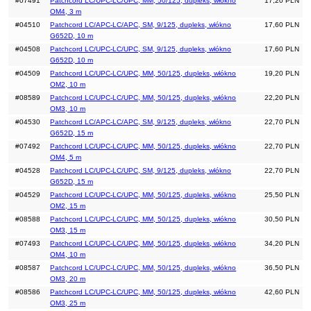
#07491
Patchcord LC/UPC-LC/UPC, MM, 50/125, dupleks, włókno
17,20 PLN
OM4, 3 m
#04510
Patchcord LC/APC-LC/APC, SM, 9/125, dupleks, włókno
17,60 PLN
G652D, 10 m
#04508
Patchcord LC/UPC-LC/UPC, SM, 9/125, dupleks, włókno
17,60 PLN
G652D, 10 m
#04509
Patchcord LC/UPC-LC/UPC, MM, 50/125, dupleks, włókno
19,20 PLN
OM2, 10 m
#08589
Patchcord LC/UPC-LC/UPC, MM, 50/125, dupleks, włókno
22,20 PLN
OM3, 10 m
#04530
Patchcord LC/APC-LC/APC, SM, 9/125, dupleks, włókno
22,70 PLN
G652D, 15 m
#07492
Patchcord LC/UPC-LC/UPC, MM, 50/125, dupleks, włókno
22,70 PLN
OM4, 5 m
#04528
Patchcord LC/UPC-LC/UPC, SM, 9/125, dupleks, włókno
22,70 PLN
G652D, 15 m
#04529
Patchcord LC/UPC-LC/UPC, MM, 50/125, dupleks, włókno
25,50 PLN
OM2, 15 m
#08588
Patchcord LC/UPC-LC/UPC, MM, 50/125, dupleks, włókno
30,50 PLN
OM3, 15 m
#07493
Patchcord LC/UPC-LC/UPC, MM, 50/125, dupleks, włókno
34,20 PLN
OM4, 10 m
#08587
Patchcord LC/UPC-LC/UPC, MM, 50/125, dupleks, włókno
36,50 PLN
OM3, 20 m
#08586
Patchcord LC/UPC-LC/UPC, MM, 50/125, dupleks, włókno
42,60 PLN
OM3, 25 m