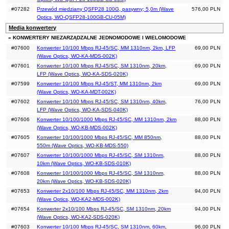
#07282
Przewód miedziany QSFP28 100G, pasywny; 5,0m (Wave
576,00 PLN
Optics, WO-QSFP28-100GB-CU-05M)
Media konwertery
» KONWERTERY NIEZARZĄDZALNE JEDNOMODOWE I WIELOMODOWE
#07600
Konwerter 10/100 Mbps RJ-45/SC, MM 1310nm, 2km, LFP
69,00 PLN
(Wave Optics, WO-KA-MDS-002K)
#07601
Konwerter 10/100 Mbps RJ-45/SC, SM 1310nm, 20km,
69,00 PLN
LFP (Wave Optics, WO-KA-SDS-020K)
#07599
Konwerter 10/100 Mbps RJ-45/ST, MM 1310nm, 2km
69,00 PLN
(Wave Optics, WO-KA-MDT-002K)
#07602
Konwerter 10/100 Mbps RJ-45/SC, SM 1310nm, 40km,
76,00 PLN
LFP (Wave Optics, WO-KA-SDS-040K)
#07606
Konwerter 10/100/1000 Mbps RJ-45/SC, MM 1310nm, 2km
88,00 PLN
(Wave Optics, WO-KB-MDS-002K)
#07605
Konwerter 10/100/1000 Mbps RJ-45/SC, MM 850nm,
88,00 PLN
550m (Wave Optics, WO-KB-MDS-550)
#07607
Konwerter 10/100/1000 Mbps RJ-45/SC, SM 1310nm,
88,00 PLN
10km (Wave Optics, WO-KB-SDS-010K)
#07608
Konwerter 10/100/1000 Mbps RJ-45/SC, SM 1310nm,
88,00 PLN
20km (Wave Optics, WO-KB-SDS-020K)
#07653
Konwerter 2x10/100 Mbps RJ-45/SC, MM 1310nm, 2km
94,00 PLN
(Wave Optics, WO-KA2-MDS-002K)
#07654
Konwerter 2x10/100 Mbps RJ-45/SC, SM 1310nm, 20km
94,00 PLN
(Wave Optics, WO-KA2-SDS-020K)
#07603
Konwerter 10/100 Mbps RJ-45/SC, SM 1310nm, 60km,
96,00 PLN