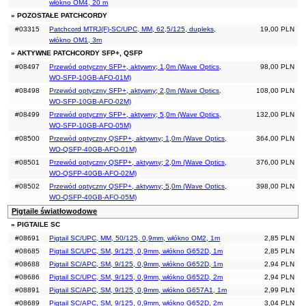
włókno OM4, 20 m
» POZOSTAŁE PATCHCORDY
#03315
Patchcord MTRJ(F)-SC/UPC, MM, 62,5/125, dupleks,
19,00 PLN
włókno OM1, 3m
» AKTYWNE PATCHCORDY SFP+, QSFP
#08497
Przewód optyczny SFP+, aktywny; 1,0m (Wave Optics,
98,00 PLN
WO-SFP-10GB-AFO-01M)
#08498
Przewód optyczny SFP+, aktywny; 2,0m (Wave Optics,
108,00 PLN
WO-SFP-10GB-AFO-02M)
#08499
Przewód optyczny SFP+, aktywny; 5,0m (Wave Optics,
132,00 PLN
WO-SFP-10GB-AFO-05M)
#08500
Przewód optyczny QSFP+, aktywny; 1,0m (Wave Optics,
364,00 PLN
WO-QSFP-40GB-AFO-01M)
#08501
Przewód optyczny QSFP+, aktywny; 2,0m (Wave Optics,
376,00 PLN
WO-QSFP-40GB-AFO-02M)
#08502
Przewód optyczny QSFP+, aktywny; 5,0m (Wave Optics,
398,00 PLN
WO-QSFP-40GB-AFO-05M)
Pigtaile światłowodowe
» PIGTAILE SC
#08691
Pigtail SC/UPC, MM, 50/125, 0,9mm, włókno OM2, 1m
2,85 PLN
#08685
Pigtail SC/UPC, SM, 9/125, 0,9mm, włókno G652D, 1m
2,85 PLN
#08688
Pigtail SC/APC, SM, 9/125, 0,9mm, włókno G652D, 1m
2,94 PLN
#08686
Pigtail SC/UPC, SM, 9/125, 0,9mm, włókno G652D, 2m
2,94 PLN
#08891
Pigtail SC/APC, SM, 9/125, 0,9mm, włókno G657A1, 1m
2,99 PLN
#08689
Pigtail SC/APC, SM, 9/125, 0,9mm, włókno G652D, 2m
3,04 PLN