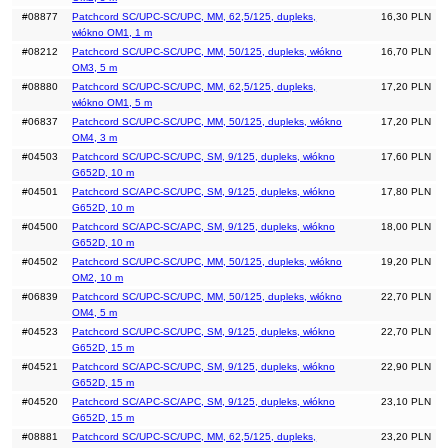
#08877
Patchcord SC/UPC-SC/UPC, MM, 62,5/125, dupleks,
16,30 PLN
włókno OM1, 1 m
#08212
Patchcord SC/UPC-SC/UPC, MM, 50/125, dupleks, włókno
16,70 PLN
OM3, 5 m
#08880
Patchcord SC/UPC-SC/UPC, MM, 62,5/125, dupleks,
17,20 PLN
włókno OM1, 5 m
#06837
Patchcord SC/UPC-SC/UPC, MM, 50/125, dupleks, włókno
17,20 PLN
OM4, 3 m
#04503
Patchcord SC/UPC-SC/UPC, SM, 9/125, dupleks, włókno
17,60 PLN
G652D, 10 m
#04501
Patchcord SC/APC-SC/UPC, SM, 9/125, dupleks, włókno
17,80 PLN
G652D, 10 m
#04500
Patchcord SC/APC-SC/APC, SM, 9/125, dupleks, włókno
18,00 PLN
G652D, 10 m
#04502
Patchcord SC/UPC-SC/UPC, MM, 50/125, dupleks, włókno
19,20 PLN
OM2, 10 m
#06839
Patchcord SC/UPC-SC/UPC, MM, 50/125, dupleks, włókno
22,70 PLN
OM4, 5 m
#04523
Patchcord SC/UPC-SC/UPC, SM, 9/125, dupleks, włókno
22,70 PLN
G652D, 15 m
#04521
Patchcord SC/APC-SC/UPC, SM, 9/125, dupleks, włókno
22,90 PLN
G652D, 15 m
#04520
Patchcord SC/APC-SC/APC, SM, 9/125, dupleks, włókno
23,10 PLN
G652D, 15 m
#08881
Patchcord SC/UPC-SC/UPC, MM, 62,5/125, dupleks,
23,20 PLN