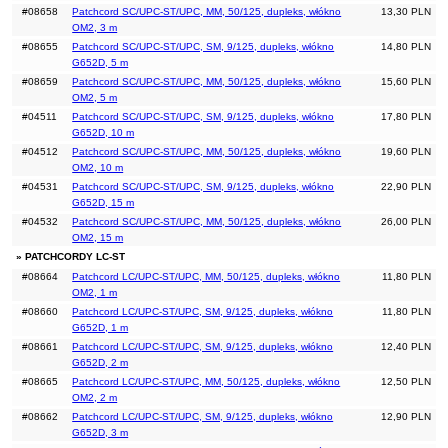
#08658
Patchcord SC/UPC-ST/UPC, MM, 50/125, dupleks, włókno
13,30 PLN
OM2, 3 m
#08655
Patchcord SC/UPC-ST/UPC, SM, 9/125, dupleks, włókno
14,80 PLN
G652D, 5 m
#08659
Patchcord SC/UPC-ST/UPC, MM, 50/125, dupleks, włókno
15,60 PLN
OM2, 5 m
#04511
Patchcord SC/UPC-ST/UPC, SM, 9/125, dupleks, włókno
17,80 PLN
G652D, 10 m
#04512
Patchcord SC/UPC-ST/UPC, MM, 50/125, dupleks, włókno
19,60 PLN
OM2, 10 m
#04531
Patchcord SC/UPC-ST/UPC, SM, 9/125, dupleks, włókno
22,90 PLN
G652D, 15 m
#04532
Patchcord SC/UPC-ST/UPC, MM, 50/125, dupleks, włókno
26,00 PLN
OM2, 15 m
» PATCHCORDY LC-ST
#08664
Patchcord LC/UPC-ST/UPC, MM, 50/125, dupleks, włókno
11,80 PLN
OM2, 1 m
#08660
Patchcord LC/UPC-ST/UPC, SM, 9/125, dupleks, włókno
11,80 PLN
G652D, 1 m
#08661
Patchcord LC/UPC-ST/UPC, SM, 9/125, dupleks, włókno
12,40 PLN
G652D, 2 m
#08665
Patchcord LC/UPC-ST/UPC, MM, 50/125, dupleks, włókno
12,50 PLN
OM2, 2 m
#08662
Patchcord LC/UPC-ST/UPC, SM, 9/125, dupleks, włókno
12,90 PLN
G652D, 3 m