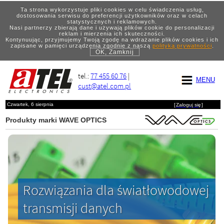
Ta strona wykorzystuje pliki cookies w celu świadczenia usług,
dostosowania serwisu do preferencji użytkowników oraz w celach
statystycznych i reklamowych.
Nasi partnerzy zbierają dane i używają plików cookie do personalizacji
reklam i mierzenia ich skuteczności.
Kontynuując, przyjmujemy Twoją zgodę na wdrażanie plików cookies i ich
zapisane w pamięci urządzenia zgodnie z naszą
polityką prywatności
.
OK, Zamknij
tel.:
77 455 60 76
|
MENU
cust@atel.com.pl
Czwartek, 6 sierpnia
[
Zaloguj się
]
Produkty marki WAVE OPTICS
Rozwiązania dla światłowodowej
transmisji danych