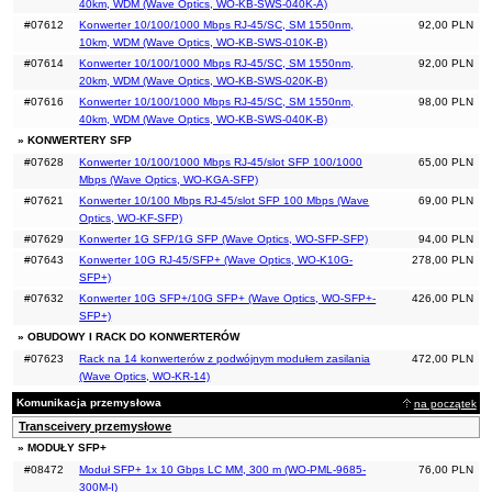
40km, WDM (Wave Optics, WO-KB-SWS-040K-A)
#07612
Konwerter 10/100/1000 Mbps RJ-45/SC, SM 1550nm,
92,00 PLN
10km, WDM (Wave Optics, WO-KB-SWS-010K-B)
#07614
Konwerter 10/100/1000 Mbps RJ-45/SC, SM 1550nm,
92,00 PLN
20km, WDM (Wave Optics, WO-KB-SWS-020K-B)
#07616
Konwerter 10/100/1000 Mbps RJ-45/SC, SM 1550nm,
98,00 PLN
40km, WDM (Wave Optics, WO-KB-SWS-040K-B)
» KONWERTERY SFP
#07628
Konwerter 10/100/1000 Mbps RJ-45/slot SFP 100/1000
65,00 PLN
Mbps (Wave Optics, WO-KGA-SFP)
#07621
Konwerter 10/100 Mbps RJ-45/slot SFP 100 Mbps (Wave
69,00 PLN
Optics, WO-KF-SFP)
#07629
Konwerter 1G SFP/1G SFP (Wave Optics, WO-SFP-SFP)
94,00 PLN
#07643
Konwerter 10G RJ-45/SFP+ (Wave Optics, WO-K10G-
278,00 PLN
SFP+)
#07632
Konwerter 10G SFP+/10G SFP+ (Wave Optics, WO-SFP+-
426,00 PLN
SFP+)
» OBUDOWY I RACK DO KONWERTERÓW
#07623
Rack na 14 konwerterów z podwójnym modułem zasilania
472,00 PLN
(Wave Optics, WO-KR-14)
Komunikacja przemysłowa
na początek
Transceivery przemysłowe
» MODUŁY SFP+
#08472
Moduł SFP+ 1x 10 Gbps LC MM, 300 m (WO-PML-9685-
76,00 PLN
300M-I)