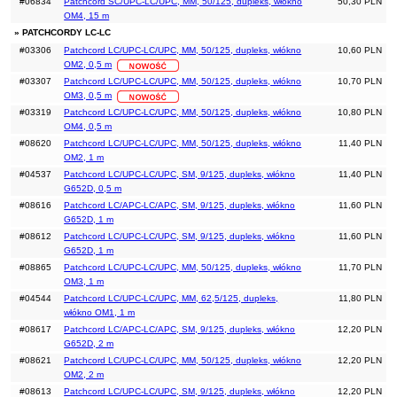
#06834
Patchcord SC/UPC-LC/UPC, MM, 50/125, dupleks, włókno
50,30 PLN
OM4, 15 m
» PATCHCORDY LC-LC
#03306
Patchcord LC/UPC-LC/UPC, MM, 50/125, dupleks, włókno
10,60 PLN
OM2, 0,5 m
#03307
Patchcord LC/UPC-LC/UPC, MM, 50/125, dupleks, włókno
10,70 PLN
OM3, 0,5 m
#03319
Patchcord LC/UPC-LC/UPC, MM, 50/125, dupleks, włókno
10,80 PLN
OM4, 0,5 m
#08620
Patchcord LC/UPC-LC/UPC, MM, 50/125, dupleks, włókno
11,40 PLN
OM2, 1 m
#04537
Patchcord LC/UPC-LC/UPC, SM, 9/125, dupleks, włókno
11,40 PLN
G652D, 0,5 m
#08616
Patchcord LC/APC-LC/APC, SM, 9/125, dupleks, włókno
11,60 PLN
G652D, 1 m
#08612
Patchcord LC/UPC-LC/UPC, SM, 9/125, dupleks, włókno
11,60 PLN
G652D, 1 m
#08865
Patchcord LC/UPC-LC/UPC, MM, 50/125, dupleks, włókno
11,70 PLN
OM3, 1 m
#04544
Patchcord LC/UPC-LC/UPC, MM, 62,5/125, dupleks,
11,80 PLN
włókno OM1, 1 m
#08617
Patchcord LC/APC-LC/APC, SM, 9/125, dupleks, włókno
12,20 PLN
G652D, 2 m
#08621
Patchcord LC/UPC-LC/UPC, MM, 50/125, dupleks, włókno
12,20 PLN
OM2, 2 m
#08613
Patchcord LC/UPC-LC/UPC, SM, 9/125, dupleks, włókno
12,20 PLN