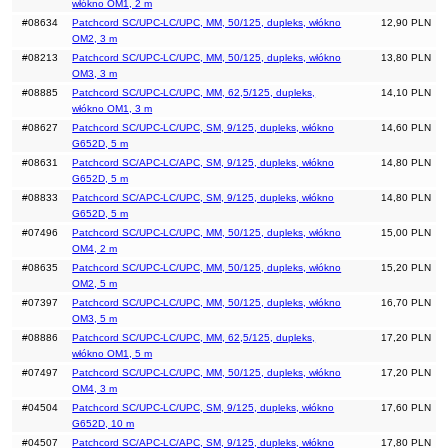
włókno OM1, 2 m
#08634
Patchcord SC/UPC-LC/UPC, MM, 50/125, dupleks, włókno
12,90 PLN
OM2, 3 m
#08213
Patchcord SC/UPC-LC/UPC, MM, 50/125, dupleks, włókno
13,80 PLN
OM3, 3 m
#08885
Patchcord SC/UPC-LC/UPC, MM, 62,5/125, dupleks,
14,10 PLN
włókno OM1, 3 m
#08627
Patchcord SC/UPC-LC/UPC, SM, 9/125, dupleks, włókno
14,60 PLN
G652D, 5 m
#08631
Patchcord SC/APC-LC/APC, SM, 9/125, dupleks, włókno
14,80 PLN
G652D, 5 m
#08833
Patchcord SC/APC-LC/UPC, SM, 9/125, dupleks, włókno
14,80 PLN
G652D, 5 m
#07496
Patchcord SC/UPC-LC/UPC, MM, 50/125, dupleks, włókno
15,00 PLN
OM4, 2 m
#08635
Patchcord SC/UPC-LC/UPC, MM, 50/125, dupleks, włókno
15,20 PLN
OM2, 5 m
#07397
Patchcord SC/UPC-LC/UPC, MM, 50/125, dupleks, włókno
16,70 PLN
OM3, 5 m
#08886
Patchcord SC/UPC-LC/UPC, MM, 62,5/125, dupleks,
17,20 PLN
włókno OM1, 5 m
#07497
Patchcord SC/UPC-LC/UPC, MM, 50/125, dupleks, włókno
17,20 PLN
OM4, 3 m
#04504
Patchcord SC/UPC-LC/UPC, SM, 9/125, dupleks, włókno
17,60 PLN
G652D, 10 m
#04507
Patchcord SC/APC-LC/APC, SM, 9/125, dupleks, włókno
17,80 PLN